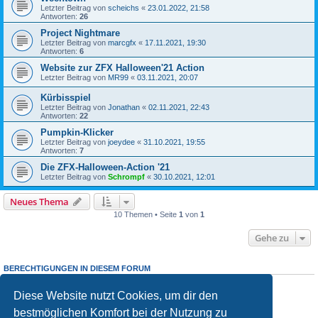
Letzter Beitrag von
scheichs
«
23.01.2022, 21:58
Antworten:
26
Project Nightmare
Letzter Beitrag von
marcgfx
«
17.11.2021, 19:30
Antworten:
6
Website zur ZFX Halloween'21 Action
Letzter Beitrag von
MR99
«
03.11.2021, 20:07
Kürbisspiel
Letzter Beitrag von
Jonathan
«
02.11.2021, 22:43
Antworten:
22
Pumpkin-Klicker
Letzter Beitrag von
joeydee
«
31.10.2021, 19:55
Antworten:
7
Die ZFX-Halloween-Action '21
Letzter Beitrag von
Schrompf
«
30.10.2021, 12:01
Neues Thema
10 Themen • Seite
1
von
1
Gehe zu
BERECHTIGUNGEN IN DIESEM FORUM
Du darfst
keine
neuen Themen in diesem Forum erstellen.
Du darfst
keine
Antworten zu Themen in diesem Forum erstellen.
Diese Website nutzt Cookies, um dir den
Du darfst deine Beiträge in diesem Forum
nicht
ändern.
bestmöglichen Komfort bei der Nutzung zu
Du darfst deine Beiträge in diesem Forum
nicht
löschen.