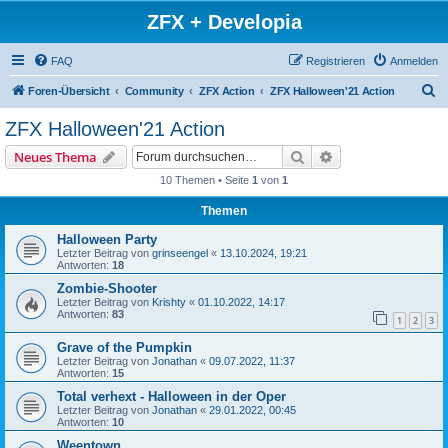
ZFX + Developia
FAQ
Registrieren
Anmelden
S
Foren-Übersicht
Community
ZFX Action
ZFX Halloween'21 Action
u
ZFX Halloween'21 Action
c
Suche
Erweiterte Suche
Neues Thema
h
10 Themen • Seite
1
von
1
e
Themen
Halloween Party
Letzter Beitrag von
grinseengel
«
13.10.2024, 19:21
Antworten:
18
Zombie-Shooter
Letzter Beitrag von
Krishty
«
01.10.2022, 14:17
Antworten:
83
1
2
3
Grave of the Pumpkin
Letzter Beitrag von
Jonathan
«
09.07.2022, 11:37
Antworten:
15
Total verhext - Halloween in der Oper
Letzter Beitrag von
Jonathan
«
29.01.2022, 00:45
Antworten:
10
Weentown