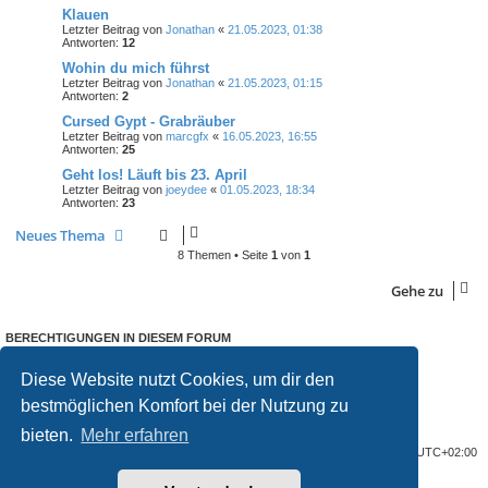
Klauen
Letzter Beitrag von
Jonathan
«
21.05.2023, 01:38
Antworten:
12
Wohin du mich führst
Letzter Beitrag von
Jonathan
«
21.05.2023, 01:15
Antworten:
2
Cursed Gypt - Grabräuber
Letzter Beitrag von
marcgfx
«
16.05.2023, 16:55
Antworten:
25
Geht los! Läuft bis 23. April
Letzter Beitrag von
joeydee
«
01.05.2023, 18:34
Antworten:
23
Neues Thema
8 Themen • Seite
1
von
1
Gehe zu
BERECHTIGUNGEN IN DIESEM FORUM
Du darfst
keine
neuen Themen in diesem Forum erstellen.
Du darfst
keine
Antworten zu Themen in diesem Forum erstellen.
Diese Website nutzt Cookies, um dir den
Du darfst deine Beiträge in diesem Forum
nicht
ändern.
bestmöglichen Komfort bei der Nutzung zu
Du darfst deine Beiträge in diesem Forum
nicht
löschen.
Du darfst
keine
Dateianhänge in diesem Forum erstellen.
bieten.
Mehr erfahren
Foren-Übersicht
Alle Cookies löschen
Alle Zeiten sind
UTC+02:00