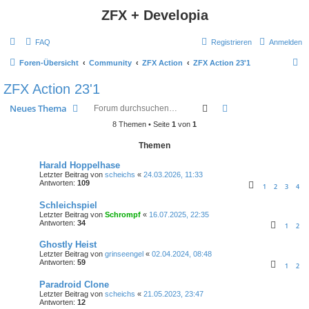
ZFX + Developia
FAQ
Registrieren
Anmelden
S
Foren-Übersicht
Community
ZFX Action
ZFX Action 23'1
u
ZFX Action 23'1
c
Suche
Erweiterte Suche
Neues Thema
h
8 Themen • Seite
1
von
1
e
Themen
Harald Hoppelhase
Letzter Beitrag von
scheichs
«
24.03.2026, 11:33
Antworten:
109
1
2
3
4
Schleichspiel
Letzter Beitrag von
Schrompf
«
16.07.2025, 22:35
Antworten:
34
1
2
Ghostly Heist
Letzter Beitrag von
grinseengel
«
02.04.2024, 08:48
Antworten:
59
1
2
Paradroid Clone
Letzter Beitrag von
scheichs
«
21.05.2023, 23:47
Antworten:
12