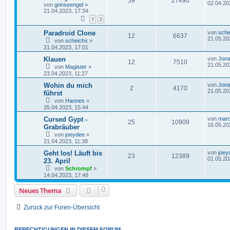
59
27490
02.04.20
von
grinseengel
»
21.04.2023, 17:34
1
2
Paradroid Clone
von
sche
12
6637
21.05.20
von
scheichs
»
21.04.2023, 17:01
Klauen
von
Jona
12
7510
21.05.20
von
Magister
»
23.04.2023, 11:27
Wohin du mich
von
Jona
2
4170
21.05.20
führst
von
Hannes
»
25.04.2023, 15:44
Cursed Gypt -
von
marc
25
10909
16.05.20
Grabräuber
von
joeydee
»
21.04.2023, 11:38
Geht los! Läuft bis
von
joey
23
12389
01.05.20
23. April
von
Schrompf
»
14.04.2023, 17:48
Neues Thema
Zurück zur Foren-Übersicht
BERECHTIGUNGEN IN DIESEM FORUM