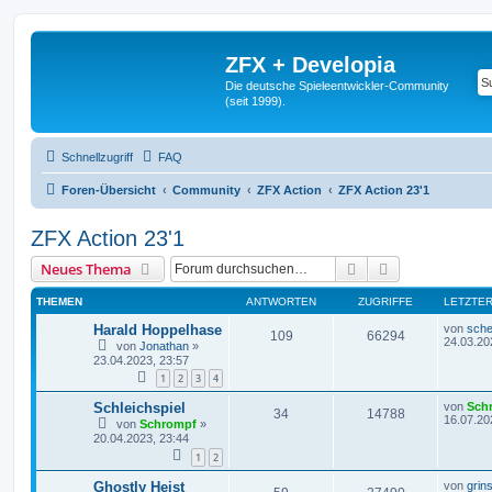
ZFX + Developia
Die deutsche Spieleentwickler-Community
(seit 1999).
Schnellzugriff
FAQ
Foren-Übersicht
Community
ZFX Action
ZFX Action 23'1
ZFX Action 23'1
Suche
Erweiterte Suc
Neues Thema
THEMEN
ANTWORTEN
ZUGRIFFE
LETZTER
Harald Hoppelhase
von
sche
109
66294
24.03.20
von
Jonathan
»
23.04.2023, 23:57
1
2
3
4
Schleichspiel
von
Sch
34
14788
16.07.20
von
Schrompf
»
20.04.2023, 23:44
1
2
Ghostly Heist
von
grin