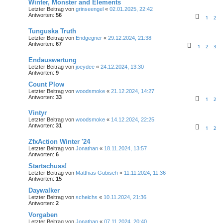
Winter, Monster and Elements
Letzter Beitrag von
grinseengel
«
02.01.2025, 22:42
Antworten:
56
1
2
Tunguska Truth
Letzter Beitrag von
Endgegner
«
29.12.2024, 21:38
Antworten:
67
1
2
3
Endauswertung
Letzter Beitrag von
joeydee
«
24.12.2024, 13:30
Antworten:
9
Count Plow
Letzter Beitrag von
woodsmoke
«
21.12.2024, 14:27
Antworten:
33
1
2
Vintyr
Letzter Beitrag von
woodsmoke
«
14.12.2024, 22:25
Antworten:
31
1
2
ZfxAction Winter '24
Letzter Beitrag von
Jonathan
«
18.11.2024, 13:57
Antworten:
6
Startschuss!
Letzter Beitrag von
Matthias Gubisch
«
11.11.2024, 11:36
Antworten:
15
Daywalker
Letzter Beitrag von
scheichs
«
10.11.2024, 21:36
Antworten:
2
Vorgaben
Letzter Beitrag von
Jonathan
«
07.11.2024, 20:40