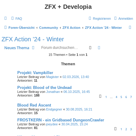
ZFX + Developia
FAQ
Registrieren
Anmelden
S
Foren-Übersicht
Community
ZFX Action
ZFX Action '24 - Winter
u
ZFX Action '24 - Winter
c
Suche
Erweiterte Suche
Neues Thema
h
15 Themen • Seite
1
von
1
e
Themen
Projekt: Vampkiller
Letzter Beitrag von
Magister
«
02.03.2026, 13:40
Antworten:
11
Projekt: Blood of the Undead
Letzter Beitrag von
Jonathan
«
06.10.2025, 16:45
Antworten:
188
1
4
5
6
7
…
Blood Red Ascent
Letzter Beitrag von
Endgegner
«
30.08.2025, 16:21
Antworten:
15
FROSTKERN - ein Gridbased DungeonCrawler
Letzter Beitrag von
joeydee
«
30.04.2025, 15:24
Antworten:
81
1
2
3