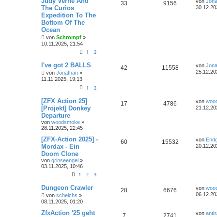
Judy Verne And
von
Jona
33
9156
The Curios
30.12.20
Expedition To The
Bottom Of The
Ocean
von
Schrompf
»
10.11.2025, 21:54
1
2
I've got 2 BALLS
von
Jona
42
11558
25.12.20
von
Jonathan
»
11.11.2025, 19:13
1
2
[ZFX Action 25]
von
woo
17
4786
[Projekt] Donkey
21.12.20
Departure
von
woodsmoke
»
28.11.2025, 22:45
[ZFX-Action 2025] -
von
End
60
15532
Mordax - Ein
20.12.20
Doom Clone
von
grinseengel
»
03.11.2025, 10:46
1
2
3
Dungeon Crawler
von
woo
28
6676
06.12.20
von
scheichs
»
08.11.2025, 01:20
ZfxAction '25 geht
von
anti
7
2741