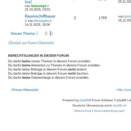
los!
28.11.20
von
Schrompf
»
31.10.2025, 23:01
Raumschiffbauer
von
grin
2
1769
15.11.20
von
MissingNa
»
14.11.2025, 18:06
Neues Thema
Zurück zur Foren-Übersicht
BERECHTIGUNGEN IN DIESEM FORUM
Du darfst
keine
neuen Themen in diesem Forum erstellen.
Du darfst
keine
Antworten zu Themen in diesem Forum erstellen.
Du darfst deine Beiträge in diesem Forum
nicht
ändern.
Du darfst deine Beiträge in diesem Forum
nicht
löschen.
Du darfst
keine
Dateianhänge in diesem Forum erstellen.
Foren-Übersicht
Alle Coo
Powered by
phpBB
® Forum Software © phpBB Lim
Deutsche Übersetzung durch
phpBB.de
Datenschutz
|
Nutzungsbedingungen