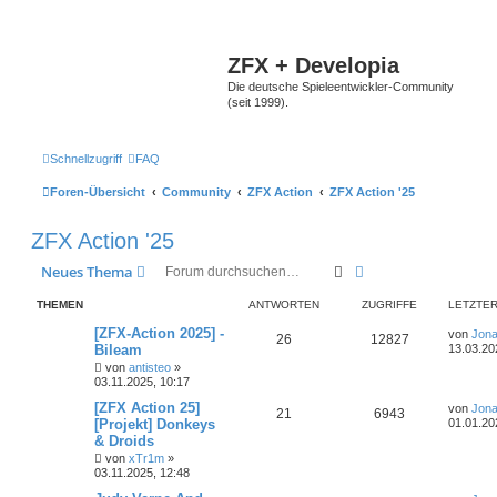
ZFX + Developia
Die deutsche Spieleentwickler-Community
(seit 1999).
Schnellzugriff
FAQ
Foren-Übersicht
Community
ZFX Action
ZFX Action '25
ZFX Action '25
Suche
Erweiterte Suche
Neues Thema
THEMEN
ANTWORTEN
ZUGRIFFE
LETZTER
[ZFX-Action 2025] -
von
Jona
26
12827
Bileam
13.03.20
von
antisteo
»
03.11.2025, 10:17
[ZFX Action 25]
von
Jona
21
6943
[Projekt] Donkeys
01.01.20
& Droids
von
xTr1m
»
03.11.2025, 12:48