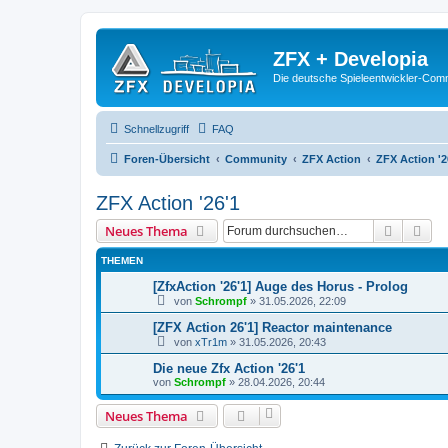
ZFX + Developia
Die deutsche Spieleentwickler-Comm
Schnellzugriff
FAQ
Foren-Übersicht
Community
ZFX Action
ZFX Action '2
ZFX Action '26'1
Suche
Erw
Neues Thema
THEMEN
[ZfxAction '26'1] Auge des Horus - Prolog
von
Schrompf
»
31.05.2026, 22:09
[ZFX Action 26'1] Reactor maintenance
von
xTr1m
»
31.05.2026, 20:43
Die neue Zfx Action '26'1
von
Schrompf
»
28.04.2026, 20:44
Neues Thema