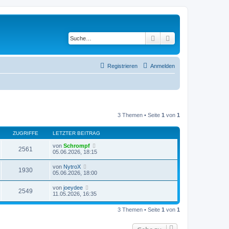
Suche
Erweiterte Suche
Registrieren
Anmelden
3 Themen • Seite
1
von
1
ZUGRIFFE
LETZTER BEITRAG
von
Schrompf
2561
05.06.2026, 18:15
von
NytroX
1930
05.06.2026, 18:00
von
joeydee
2549
11.05.2026, 16:35
3 Themen • Seite
1
von
1