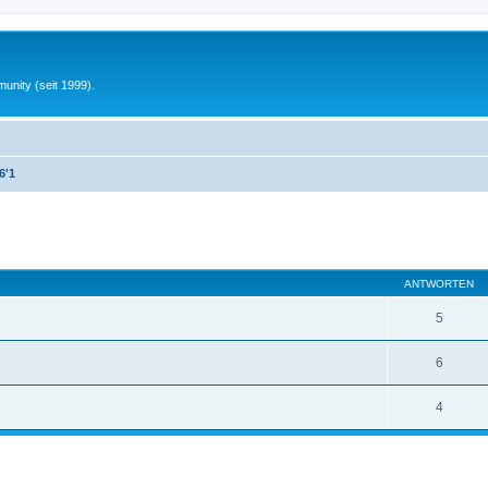
unity (seit 1999).
6'1
eiterte Suche
ANTWORTEN
5
6
4