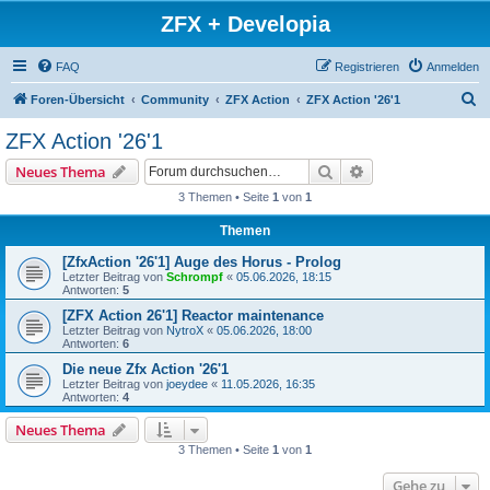
ZFX + Developia
FAQ
Registrieren
Anmelden
S
Foren-Übersicht
Community
ZFX Action
ZFX Action '26'1
u
ZFX Action '26'1
c
Suche
Erweiterte Suche
Neues Thema
h
3 Themen • Seite
1
von
1
e
Themen
[ZfxAction '26'1] Auge des Horus - Prolog
Letzter Beitrag von
Schrompf
«
05.06.2026, 18:15
Antworten:
5
[ZFX Action 26'1] Reactor maintenance
Letzter Beitrag von
NytroX
«
05.06.2026, 18:00
Antworten:
6
Die neue Zfx Action '26'1
Letzter Beitrag von
joeydee
«
11.05.2026, 16:35
Antworten:
4
Neues Thema
3 Themen • Seite
1
von
1
Gehe zu