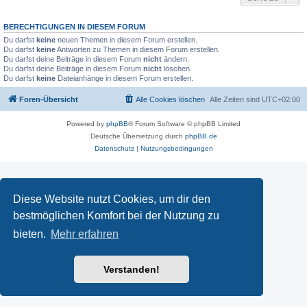
BERECHTIGUNGEN IN DIESEM FORUM
Du darfst
keine
neuen Themen in diesem Forum erstellen.
Du darfst
keine
Antworten zu Themen in diesem Forum erstellen.
Du darfst deine Beiträge in diesem Forum
nicht
ändern.
Du darfst deine Beiträge in diesem Forum
nicht
löschen.
Du darfst
keine
Dateianhänge in diesem Forum erstellen.
Foren-Übersicht
Alle Cookies löschen
Alle Zeiten sind
UTC+02:00
Powered by
phpBB
® Forum Software © phpBB Limited
Deutsche Übersetzung durch
phpBB.de
Datenschutz
|
Nutzungsbedingungen
Diese Website nutzt Cookies, um dir den
bestmöglichen Komfort bei der Nutzung zu
bieten.
Mehr erfahren
Verstanden!