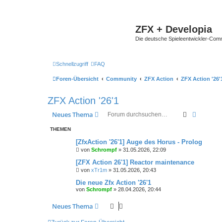
ZFX + Developia
Die deutsche Spieleentwickler-Comm
Schnellzugriff
FAQ
Foren-Übersicht
Community
ZFX Action
ZFX Action '26'
ZFX Action '26'1
Suche
Erweiter
Neues Thema
THEMEN
[ZfxAction '26'1] Auge des Horus - Prolog
von
Schrompf
»
31.05.2026, 22:09
[ZFX Action 26'1] Reactor maintenance
von
xTr1m
»
31.05.2026, 20:43
Die neue Zfx Action '26'1
von
Schrompf
»
28.04.2026, 20:44
Neues Thema