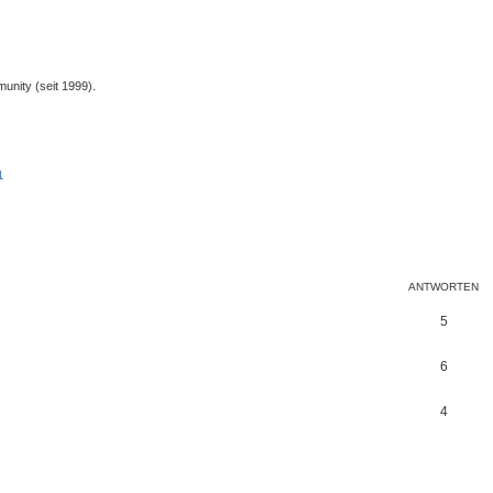
unity (seit 1999).
1
te Suche
ANTWORTEN
5
6
4