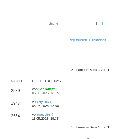
Suche
Erweiterte Suche
Registrieren
Anmelden
3 Themen • Seite
1
von
1
ZUGRIFFE
LETZTER BEITRAG
von
Schrompf
2589
05.06.2026, 18:15
von
NytroX
1947
05.06.2026, 18:00
von
joeydee
2564
11.05.2026, 16:35
3 Themen • Seite
1
von
1