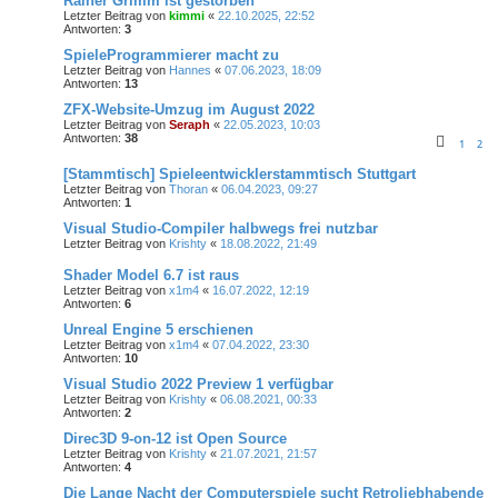
Rainer Grimm ist gestorben
Letzter Beitrag von
kimmi
«
22.10.2025, 22:52
Antworten:
3
SpieleProgrammierer macht zu
Letzter Beitrag von
Hannes
«
07.06.2023, 18:09
Antworten:
13
ZFX-Website-Umzug im August 2022
Letzter Beitrag von
Seraph
«
22.05.2023, 10:03
Antworten:
38
1
2
[Stammtisch] Spieleentwicklerstammtisch Stuttgart
Letzter Beitrag von
Thoran
«
06.04.2023, 09:27
Antworten:
1
Visual Studio-Compiler halbwegs frei nutzbar
Letzter Beitrag von
Krishty
«
18.08.2022, 21:49
Shader Model 6.7 ist raus
Letzter Beitrag von
x1m4
«
16.07.2022, 12:19
Antworten:
6
Unreal Engine 5 erschienen
Letzter Beitrag von
x1m4
«
07.04.2022, 23:30
Antworten:
10
Visual Studio 2022 Preview 1 verfügbar
Letzter Beitrag von
Krishty
«
06.08.2021, 00:33
Antworten:
2
Direc3D 9-on-12 ist Open Source
Letzter Beitrag von
Krishty
«
21.07.2021, 21:57
Antworten:
4
Die Lange Nacht der Computerspiele sucht Retroliebhabende