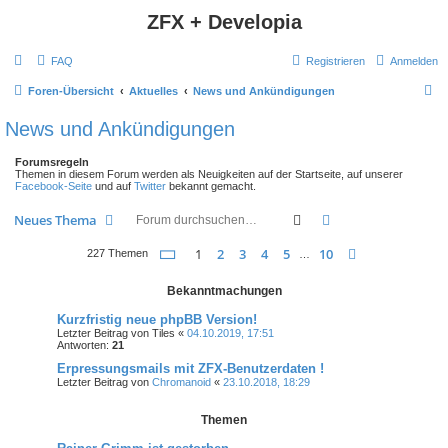
ZFX + Developia
FAQ
Registrieren
Anmelden
S
Foren-Übersicht
Aktuelles
News und Ankündigungen
u
News und Ankündigungen
c
Forumsregeln
h
Themen in diesem Forum werden als Neuigkeiten auf der Startseite, auf unserer
Facebook-Seite
und auf
Twitter
bekannt gemacht.
e
Suche
Erweiterte Suche
Neues Thema
Seite
1
von
10
1
2
3
4
5
10
Nächste
227 Themen
…
Bekanntmachungen
Kurzfristig neue phpBB Version!
Letzter Beitrag von
Tiles
«
04.10.2019, 17:51
Antworten:
21
Erpressungsmails mit ZFX-Benutzerdaten !
Letzter Beitrag von
Chromanoid
«
23.10.2018, 18:29
Themen