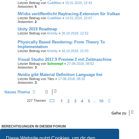
Letzter Beitrag von
GuildMan
«
15.01.2019, 22:41
Antworten:
5
NVidia veröffentlicht Raytracing-Extension für Vulkan
Letzter Beitrag von
GuildMan
«
14.01.2019, 22:07
Antworten:
2
Unity 2019 Roadmap
Letzter Beitrag von
Krishty
«
26.10.2018, 12:52
Physically Based Rendering: From Theory To
Implementation
Letzter Beitrag von
Krishty
«
16.10.2018, 21:53
Visual Studio 2017.9 Preview 2 mit Zeitmaschine
Letzter Beitrag von
Schrompf
«
27.09.2018, 08:52
Antworten:
3
Nvidia gibt Material Definition Language frei
Letzter Beitrag von
Tiles
«
17.08.2018, 08:32
Antworten:
3
Neues Thema
Seite
1
von
10
1
2
3
4
5
10
Nächste
227 Themen
…
Gehe zu
BERECHTIGUNGEN IN DIESEM FORUM
Du darfst
keine
neuen Themen in diesem Forum erstellen.
Du darfst
keine
Antworten zu Themen in diesem Forum erstellen.
Diese Website nutzt Cookies, um dir den