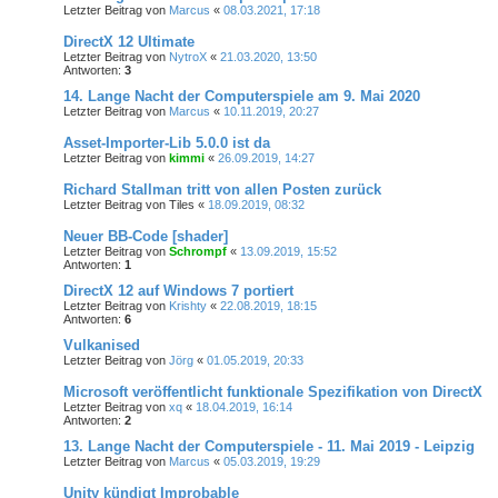
Letzter Beitrag von
Marcus
«
08.03.2021, 17:18
DirectX 12 Ultimate
Letzter Beitrag von
NytroX
«
21.03.2020, 13:50
Antworten:
3
14. Lange Nacht der Computerspiele am 9. Mai 2020
Letzter Beitrag von
Marcus
«
10.11.2019, 20:27
Asset-Importer-Lib 5.0.0 ist da
Letzter Beitrag von
kimmi
«
26.09.2019, 14:27
Richard Stallman tritt von allen Posten zurück
Letzter Beitrag von
Tiles
«
18.09.2019, 08:32
Neuer BB-Code [shader]
Letzter Beitrag von
Schrompf
«
13.09.2019, 15:52
Antworten:
1
DirectX 12 auf Windows 7 portiert
Letzter Beitrag von
Krishty
«
22.08.2019, 18:15
Antworten:
6
Vulkanised
Letzter Beitrag von
Jörg
«
01.05.2019, 20:33
Microsoft veröffentlicht funktionale Spezifikation von DirectX
Letzter Beitrag von
xq
«
18.04.2019, 16:14
Antworten:
2
13. Lange Nacht der Computerspiele - 11. Mai 2019 - Leipzig
Letzter Beitrag von
Marcus
«
05.03.2019, 19:29
Unity kündigt Improbable