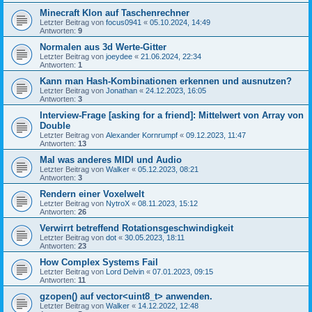
Minecraft Klon auf Taschenrechner
Letzter Beitrag von
focus0941
«
05.10.2024, 14:49
Antworten:
9
Normalen aus 3d Werte-Gitter
Letzter Beitrag von
joeydee
«
21.06.2024, 22:34
Antworten:
1
Kann man Hash-Kombinationen erkennen und ausnutzen?
Letzter Beitrag von
Jonathan
«
24.12.2023, 16:05
Antworten:
3
Interview-Frage [asking for a friend]: Mittelwert von Array von
Double
Letzter Beitrag von
Alexander Kornrumpf
«
09.12.2023, 11:47
Antworten:
13
Mal was anderes MIDI und Audio
Letzter Beitrag von
Walker
«
05.12.2023, 08:21
Antworten:
3
Rendern einer Voxelwelt
Letzter Beitrag von
NytroX
«
08.11.2023, 15:12
Antworten:
26
Verwirrt betreffend Rotationsgeschwindigkeit
Letzter Beitrag von
dot
«
30.05.2023, 18:11
Antworten:
23
How Complex Systems Fail
Letzter Beitrag von
Lord Delvin
«
07.01.2023, 09:15
Antworten:
11
gzopen() auf vector<uint8_t> anwenden.
Letzter Beitrag von
Walker
«
14.12.2022, 12:48