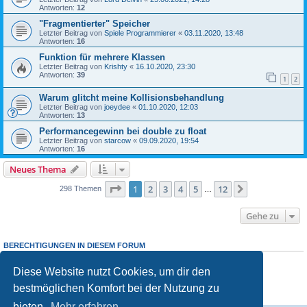
Antworten:
12
"Fragmentierter" Speicher
Letzter Beitrag von
Spiele Programmierer
«
03.11.2020, 13:48
Antworten:
16
Funktion für mehrere Klassen
Letzter Beitrag von
Krishty
«
16.10.2020, 23:30
Antworten:
39
1
2
Warum glitcht meine Kollisionsbehandlung
Letzter Beitrag von
joeydee
«
01.10.2020, 12:03
Antworten:
13
Performancegewinn bei double zu float
Letzter Beitrag von
starcow
«
09.09.2020, 19:54
Antworten:
16
Neues Thema
Seite
1
von
12
1
2
3
4
5
12
Nächste
298 Themen
…
Gehe zu
BERECHTIGUNGEN IN DIESEM FORUM
Du darfst
keine
neuen Themen in diesem Forum erstellen.
Du darfst
keine
Antworten zu Themen in diesem Forum erstellen.
Diese Website nutzt Cookies, um dir den
Du darfst deine Beiträge in diesem Forum
nicht
ändern.
bestmöglichen Komfort bei der Nutzung zu
Du darfst deine Beiträge in diesem Forum
nicht
löschen.
Du darfst
keine
Dateianhänge in diesem Forum erstellen.
bieten.
Mehr erfahren