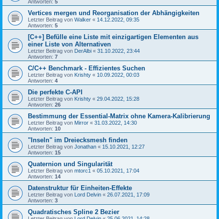
Antworten:
5
Vertices mergen und Reorganisation der Abhängigkeiten
Letzter Beitrag von
Walker
«
14.12.2022, 09:35
Antworten:
5
[C++] Befülle eine Liste mit einzigartigen Elementen aus
einer Liste von Alternativen
Letzter Beitrag von
DerAlbi
«
31.10.2022, 23:44
Antworten:
7
C/C++ Benchmark - Effizientes Suchen
Letzter Beitrag von
Krishty
«
10.09.2022, 00:03
Antworten:
4
Die perfekte C-API
Letzter Beitrag von
Krishty
«
29.04.2022, 15:28
Antworten:
26
Bestimmung der Essential-Matrix ohne Kamera-Kalibrierung
Letzter Beitrag von
Mirror
«
31.03.2022, 14:30
Antworten:
10
"Inseln" im Dreiecksmesh finden
Letzter Beitrag von
Jonathan
«
15.10.2021, 12:27
Antworten:
15
Quaternion und Singularität
Letzter Beitrag von
mtorc1
«
05.10.2021, 17:04
Antworten:
14
Datenstruktur für Einheiten-Effekte
Letzter Beitrag von
Lord Delvin
«
26.07.2021, 17:09
Antworten:
3
Quadratisches Spline 2 Bezier
Letzter Beitrag von
Lord Delvin
«
25.06.2021, 14:28