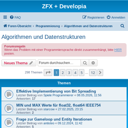
ZFX + Developia
FAQ
Registrieren
Anmelden
S
Foren-Übersicht
Programmierung
Algorithmen und Datenstrukturen
u
Algorithmen und Datenstrukturen
c
Forumsregeln
h
Wenn das Problem mit einer Programmiersprache direkt zusammenhängt, bitte
HIER
e
posten.
Suche
Erweiterte Suche
Neues Thema
Seite
1
von
12
1
2
3
4
5
12
Nächste
298 Themen
…
Themen
Effektive Implementierung von Bit Spreading
Letzter Beitrag von
Spiele Programmierer
«
08.05.2026, 11:56
Antworten:
17
MIN und MAX Werte für float32, float64 IEEE754
Letzter Beitrag von
starcow
«
27.02.2025, 23:15
Antworten:
2
Frage zur Gameloop und Entity Iterationen
Letzter Beitrag von
antisteo
«
09.12.2024, 11:42
Antworten:
5