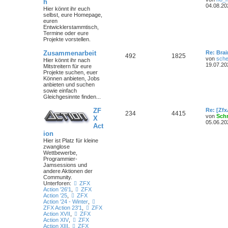
h
04.08.20
Hier könnt ihr euch
selbst, eure Homepage,
euren
Entwicklerstammtisch,
Termine oder
eure
Projekte
vorstellen.
Zusammenarbeit
Re: Bra
492
1825
von
sche
Hier könnt ihr nach
19.07.20
Mitstreitern für eure
Projekte suchen, euer
Können anbieten, Jobs
anbieten und suchen
sowie einfach
Gleichgesinnte finden...
ZF
Re: [Zf
234
4415
von
Sch
X
05.06.20
Act
ion
Hier ist Platz für kleine
zwanglose
Wettbewerbe,
Programmier-
Jamsessions und
andere Aktionen der
Community.
Unterforen:
ZFX
Action '26'1
,
ZFX
Action '25
,
ZFX
Action '24 - Winter
,
ZFX Action 23'1
,
ZFX
Action XVII
,
ZFX
Action XIV
,
ZFX
Action XIII
,
ZFX