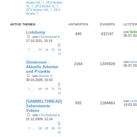
Action XII
,
ZFX Action
XI
,
ZFX Action X
,
ZFX Action VIII
,
ZFX
Action 7
AKTIVE THEMEN
ANTWORTEN
ZUGRIFFE
LETZTER
Linkdump
von
Sch
495
432197
05.07.20
von
Chromanoid
»
17.10.2011, 15:19
1
13
14
15
16
…
17
Showroom -
von
woo
2164
1345928
05.07.20
Aktuelle Arbeiten
und Projekte
von
Aramis
»
30.03.2009, 15:53
1
69
70
71
72
…
73
[SAMMELTHREAD]
von
sche
935
1284863
19.03.20
Sehenswerte
Videos
von
Chromanoid
»
21.12.2009, 12:24
1
28
29
30
31
…
32