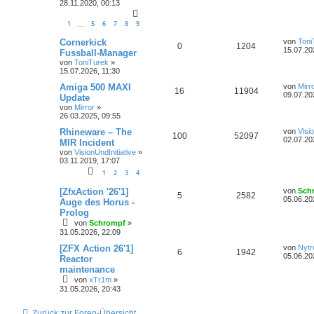
28.11.2020, 00:13
1
5
6
7
8
9
…
Cornerkick
von
Toni
0
1204
15.07.20
Fussball-Manager
von
ToniTurek
»
15.07.2026, 11:30
Amiga 500 MAXI
von
Mirr
16
11904
09.07.20
Update
von
Mirror
»
26.03.2025, 09:55
Rhineware – The
von
Visi
100
52097
02.07.20
MIR Incident
von
VisionUndInitiative
»
03.11.2019, 17:07
1
2
3
4
[ZfxAction '26'1]
von
Sch
5
2582
05.06.20
Auge des Horus -
Prolog
von
Schrompf
»
31.05.2026, 22:09
[ZFX Action 26'1]
von
Nytr
6
1942
05.06.20
Reactor
maintenance
von
xTr1m
»
31.05.2026, 20:43
Zurück zur Foren-Übersicht