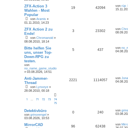
ZFX-Action 3
von
rüp
19
42094
15.11.20
Wahlen - Most
Popular
von
Aramis
»
01.11.2010, 14:23
ZFX Action 2 zu
von
Chr
3
23302
08.09.20
Ende!
von
Chromanoid
»
08.08.2010, 18:14
Bitte helfen Sie
von
no_
5
437
04.08.20
uns, unser Top-
Down-RPG zu
testen.
von
no_name_game_studio
»
03.08.2026, 14:51
Anti-Jammer-
von
Jona
2221
1114057
04.08.20
Thread
von
Lynxeye
»
28.08.2010, 00:18
1
71
72
73
74
…
75
Detektivbüro
von
grin
0
240
03.08.20
von
grinseengel
»
03.08.2026, 10:53
MirrorCAD
von
Mirr
96
62438
26.07.20