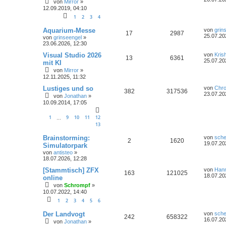
von
Mirror
»
12.09.2019, 04:10
1
2
3
4
Aquarium-Messe
von
grin
17
2987
25.07.20
von
grinseengel
»
23.06.2026, 12:30
Visual Studio 2026
von
Kris
13
6361
25.07.20
mit KI
von
Mirror
»
12.11.2025, 11:32
Lustiges und so
von
Chr
382
317536
23.07.20
von
Jonathan
»
10.09.2014, 17:05
1
9
10
11
12
…
13
Brainstorming:
von
sche
2
1620
19.07.20
Simulatorpark
von
antisteo
»
18.07.2026, 12:28
[Stammtisch] ZFX
von
Han
163
121025
18.07.20
online
von
Schrompf
»
10.07.2022, 14:40
1
2
3
4
5
6
Der Landvogt
von
sche
242
658322
16.07.20
von
Jonathan
»