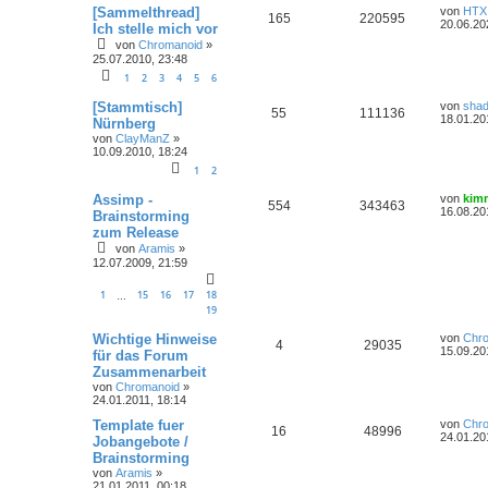
[Sammelthread]
von
HTX
165
220595
20.06.20
Ich stelle mich vor
von
Chromanoid
»
25.07.2010, 23:48
1
2
3
4
5
6
[Stammtisch]
von
sha
55
111136
18.01.20
Nürnberg
von
ClayManZ
»
10.09.2010, 18:24
1
2
Assimp -
von
kim
554
343463
16.08.20
Brainstorming
zum Release
von
Aramis
»
12.07.2009, 21:59
1
15
16
17
18
…
19
Wichtige Hinweise
von
Chr
4
29035
15.09.20
für das Forum
Zusammenarbeit
von
Chromanoid
»
24.01.2011, 18:14
Template fuer
von
Chr
16
48996
24.01.20
Jobangebote /
Brainstorming
von
Aramis
»
21.01.2011, 00:18