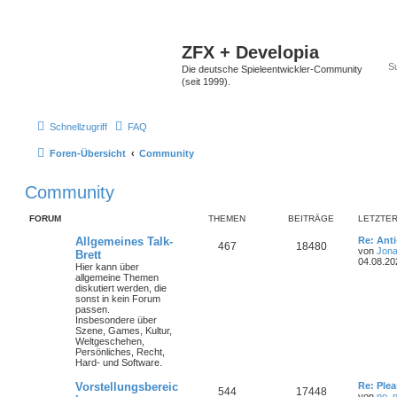
ZFX + Developia
Die deutsche Spieleentwickler-Community
(seit 1999).
Schnellzugriff
FAQ
Foren-Übersicht
Community
Community
FORUM
THEMEN
BEITRÄGE
LETZTER
Allgemeines Talk-
Re: Ant
467
18480
von
Jona
Brett
04.08.20
Hier kann über
allgemeine Themen
diskutiert werden, die
sonst in kein Forum
passen.
Insbesondere über
Szene, Games, Kultur,
Weltgeschehen,
Persönliches, Recht,
Hard- und Software.
Vorstellungsbereic
Re: Plea
544
17448
von
no_