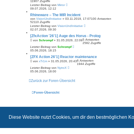
11907
Zugriffe
Letzter Beitrag
von
Mirror
09.07.2026, 12:12
Rhineware – The MIR Incident
von
VisionUndInitiative
»
03.11.2019, 17:07
100
Antworten
52110
Zugriffe
Letzter Beitrag
von
VisionUndInitiative
02.07.2026, 09:30
[ZfxAction '26'1] Auge des Horus - Prolog
5
Antworten
von
Schrompf
»
31.05.2026, 22:09
2582
Zugriffe
Letzter Beitrag
von
Schrompf
05.06.2026, 18:15
[ZFX Action 26'1] Reactor maintenance
6
Antworten
von
xTr1m
»
31.05.2026, 20:43
1944
Zugriffe
Letzter Beitrag
von
NytroX
05.06.2026, 18:00
Zurück zur Foren-Übersicht
Foren-Übersicht
Diese Website nutzt Cookies, um dir den bestmöglichen Ko