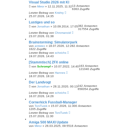
Visual Studio 2026 mit KI
13
Antworten
von
Mirror
»
12.11.2025, 11:32
6363
Zugriffe
Letzter Beitrag
von
Krishty
25.07.2026, 14:35
Lustiges und so
382
Antworten
von
Jonathan
»
10.09.2014, 17:05
317554
Zugriffe
Letzter Beitrag
von
Chromanoid
23.07.2026, 01:38
Brainstorming: Simulatorpark
von
antisteo
»
18.07.2026, 12:28
2
Antworten
1622
Zugriffe
Letzter Beitrag
von
scheichs
19.07.2026, 14:43
[Stammtisch] ZFX online
163
Antworten
von
Schrompf
»
10.07.2022, 14:40
121040
Zugriffe
Letzter Beitrag
von
Hannes
18.07.2026, 18:10
Der Landvogt
242
Antworten
von
Jonathan
»
28.11.2020, 00:13
658354
Zugriffe
Letzter Beitrag
von
scheichs
16.07.2026, 14:26
Cornerkick Fussball-Manager
von
ToniTurek
»
15.07.2026, 11:30
0
Antworten
1205
Zugriffe
Letzter Beitrag
von
ToniTurek
15.07.2026, 11:30
Amiga 500 MAXI Update
von
Mirror
»
26.03.2025, 09:55
16
Antworten