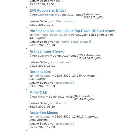
Letzter Beitrag
von
rüp
15.11.2010, 17:53
ZFX Action 2 zu Ende!
3
Antworten
von
Chromanoid
»
08.08.2010, 18:14
23302
Zugriffe
Letzter Beitrag
von
Chromanoid
08.09.2010, 12:27
Bitte helfen Sie uns, unser Top-Down-RPG zu testen.
von
no_name_game_studio
»
03.08.2026, 14:51
5
Antworten
437
Zugriffe
Letzter Beitrag
von
no_name_game_studio
04.08.2026, 14:10
Anti-Jammer-Thread
2221
Antworten
von
Lynxeye
»
28.08.2010, 00:18
1114156
Zugriffe
Letzter Beitrag
von
Jonathan
04.08.2026, 13:01
Detektivbüro
von
grinseengel
»
03.08.2026, 10:53
0
Antworten
241
Zugriffe
Letzter Beitrag
von
grinseengel
03.08.2026, 10:53
MirrorCAD
96
Antworten
von
Mirror
»
12.09.2019, 04:10
62449
Zugriffe
Letzter Beitrag
von
Mirror
26.07.2026, 01:29
Aquarium-Messe
von
grinseengel
»
23.06.2026, 12:30
17
Antworten
2988
Zugriffe
Letzter Beitrag
von
grinseengel
25.07.2026, 17:39