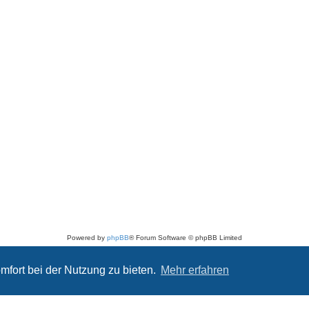
Powered by
phpBB
® Forum Software © phpBB Limited
Deutsche Übersetzung durch
phpBB.de
Datenschutz
|
Nutzungsbedingungen
mfort bei der Nutzung zu bieten.
Mehr erfahren