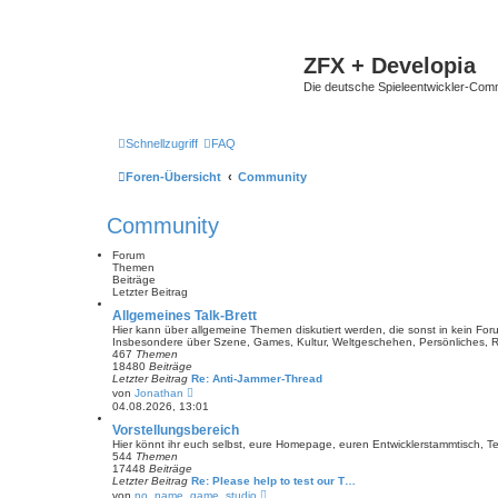
ZFX + Developia
Die deutsche Spieleentwickler-Comm
Schnellzugriff
FAQ
Foren-Übersicht
Community
Community
Forum
Themen
Beiträge
Letzter Beitrag
Allgemeines Talk-Brett
Hier kann über allgemeine Themen diskutiert werden, die sonst in kein Fo
Insbesondere über Szene, Games, Kultur, Weltgeschehen, Persönliches, R
467
Themen
18480
Beiträge
Letzter Beitrag
Re: Anti-Jammer-Thread
N
von
Jonathan
e
04.08.2026, 13:01
u
e
Vorstellungsbereich
s
Hier könnt ihr euch selbst, eure Homepage, euren Entwicklerstammtisch, T
t
544
Themen
e
17448
Beiträge
r
Letzter Beitrag
Re: Please help to test our T…
B
N
von
no_name_game_studio