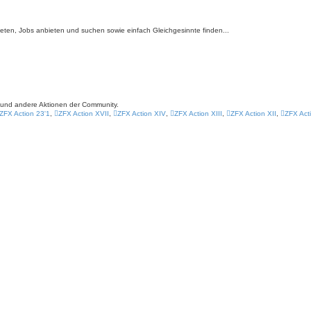
bieten, Jobs anbieten und suchen sowie einfach Gleichgesinnte finden...
s und andere Aktionen der Community.
ZFX Action 23'1
,
ZFX Action XVII
,
ZFX Action XIV
,
ZFX Action XIII
,
ZFX Action XII
,
ZFX Act