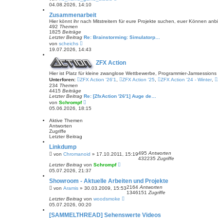
e
e
04.08.2026, 14:10
i
u
t
e
Zusammenarbeit
r
s
Hier könnt ihr nach Mitstreitern für eure Projekte suchen, euer Können an
a
t
492
Themen
g
e
1825
Beiträge
r
Letzter Beitrag
Re: Brainstorming: Simulatorp…
B
N
von
scheichs
e
e
19.07.2026, 14:43
i
u
t
e
r
ZFX Action
s
a
t
g
Hier ist Platz für kleine zwanglose Wettbewerbe, Programmier-Jamsession
e
Unterforen:
ZFX Action '26'1
r
,
ZFX Action '25
,
ZFX Action '24 - Winter
,
B
234
Themen
e
4415
Beiträge
i
Letzter Beitrag
Re: [ZfxAction '26'1] Auge de…
t
N
von
Schrompf
r
e
05.06.2026, 18:15
a
u
g
e
Aktive Themen
s
Antworten
t
Zugriffe
e
Letzter Beitrag
r
B
Linkdump
e
495
Antworten
von
Chromanoid
»
17.10.2011, 15:19
i
432235
Zugriffe
t
Letzter Beitrag
von
Schrompf
r
05.07.2026, 21:37
a
g
Showroom - Aktuelle Arbeiten und Projekte
2164
Antworten
von
Aramis
»
30.03.2009, 15:53
1346151
Zugriffe
Letzter Beitrag
von
woodsmoke
05.07.2026, 00:20
[SAMMELTHREAD] Sehenswerte Videos