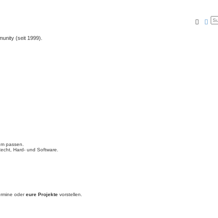
Suche
Erw
unity (seit 1999).
rum passen.
echt, Hard- und Software.
ermine oder
eure Projekte
vorstellen.