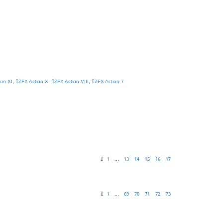
ion XI
,
ZFX Action X
,
ZFX Action VIII
,
ZFX Action 7
1
13
14
15
16
17
…
1
69
70
71
72
73
…