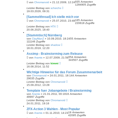
935
Antworten
von
Chromanoid
»
21.12.2009, 12:24
1284905
Zugriffe
Letzter Beitrag
von
scheichs
19.03.2026, 09:31
[Sammelthread] Ich stelle mich vor
165
Antworten
von
Chromanoid
»
25.07.2010, 23:48
220618
Zugriffe
Letzter Beitrag
von
HTX
20.06.2025, 18:40
[Stammtisch] Nürnberg
von
ClayManZ
»
10.09.2010, 18:24
55
Antworten
111146
Zugriffe
Letzter Beitrag
von
shadow
18.01.2019, 12:20
Assimp - Brainstorming zum Release
554
Antworten
von
Aramis
»
12.07.2009, 21:59
343507
Zugriffe
Letzter Beitrag
von
kimmi
16.08.2014, 11:52
Wichtige Hinweise für das Forum Zusammenarbeit
von
Chromanoid
»
24.01.2011, 18:14
4
Antworten
29035
Zugriffe
Letzter Beitrag
von
Chromanoid
15.09.2012, 13:28
Template fuer Jobangebote / Brainstorming
von
Aramis
»
21.01.2011, 00:18
16
Antworten
48997
Zugriffe
Letzter Beitrag
von
Chromanoid
24.01.2011, 19:16
ZFX-Action 3 Wahlen - Most Popular
19
Antworten
von
Aramis
»
01.11.2010, 14:23
42095
Zugriffe