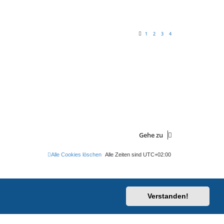
1
2
3
4
Gehe zu
Alle Cookies löschen
Alle Zeiten sind
UTC+02:00
Verstanden!