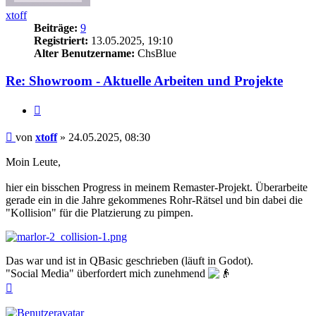
xtoff
Beiträge:
9
Registriert:
13.05.2025, 19:10
Alter Benutzername:
ChsBlue
Re: Showroom - Aktuelle Arbeiten und Projekte
Zitieren
Beitrag
von
xtoff
»
24.05.2025, 08:30
Moin Leute,
hier ein bisschen Progress in meinem Remaster-Projekt. Überarbeite
gerade ein in die Jahre gekommenes Rohr-Rätsel und bin dabei die
"Kollision" für die Platzierung zu pimpen.
Das war und ist in QBasic geschrieben (läuft in Godot).
"Social Media" überfordert mich zunehmend
Nach
oben