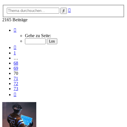
Erweiterte
Suche
Suche
2165 Beiträge
Seite
70
Gehe zu Seite:
von
73
Vorherige
1
…
68
69
70
71
72
73
Nächste