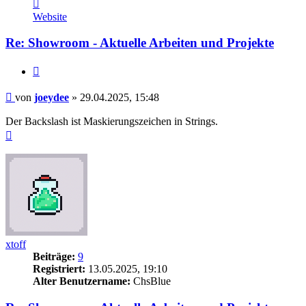
Kontaktdaten
von
Website
joeydee
Re: Showroom - Aktuelle Arbeiten und Projekte
Zitieren
Beitrag
von
joeydee
»
29.04.2025, 15:48
Der Backslash ist Maskierungszeichen in Strings.
Nach
oben
xtoff
Beiträge:
9
Registriert:
13.05.2025, 19:10
Alter Benutzername:
ChsBlue