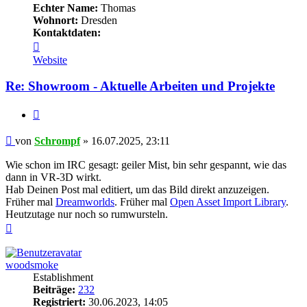
Echter Name:
Thomas
Wohnort:
Dresden
Kontaktdaten:
Kontaktdaten
von
Website
Schrompf
Re: Showroom - Aktuelle Arbeiten und Projekte
Zitieren
Beitrag
von
Schrompf
»
16.07.2025, 23:11
Wie schon im IRC gesagt: geiler Mist, bin sehr gespannt, wie das
dann in VR-3D wirkt.
Hab Deinen Post mal editiert, um das Bild direkt anzuzeigen.
Früher mal
Dreamworlds
. Früher mal
Open Asset Import Library
.
Heutzutage nur noch so rumwursteln.
Nach
oben
woodsmoke
Establishment
Beiträge:
232
Registriert:
30.06.2023, 14:05