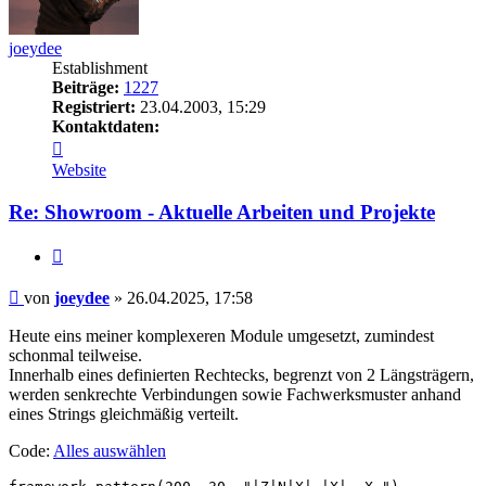
joeydee
Establishment
Beiträge:
1227
Registriert:
23.04.2003, 15:29
Kontaktdaten:
Kontaktdaten
von
Website
joeydee
Re: Showroom - Aktuelle Arbeiten und Projekte
Zitieren
Beitrag
von
joeydee
»
26.04.2025, 17:58
Heute eins meiner komplexeren Module umgesetzt, zumindest
schonmal teilweise.
Innerhalb eines definierten Rechtecks, begrenzt von 2 Längsträgern,
werden senkrechte Verbindungen sowie Fachwerksmuster anhand
eines Strings gleichmäßig verteilt.
Code:
Alles auswählen