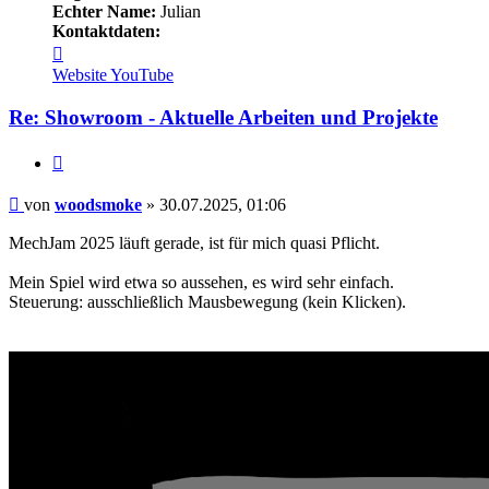
Echter Name:
Julian
Kontaktdaten:
Kontaktdaten
von
Website
YouTube
woodsmoke
Re: Showroom - Aktuelle Arbeiten und Projekte
Zitieren
Beitrag
von
woodsmoke
»
30.07.2025, 01:06
MechJam 2025 läuft gerade, ist für mich quasi Pflicht.
Mein Spiel wird etwa so aussehen, es wird sehr einfach.
Steuerung: ausschließlich Mausbewegung (kein Klicken).