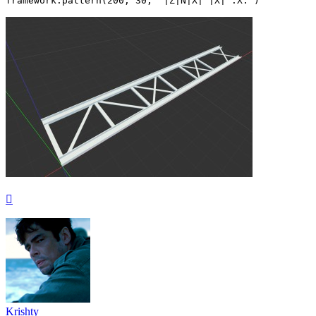
framework.pattern(200, 30, "|Z|N|X| |X| .X.")
Nach
oben
Krishty