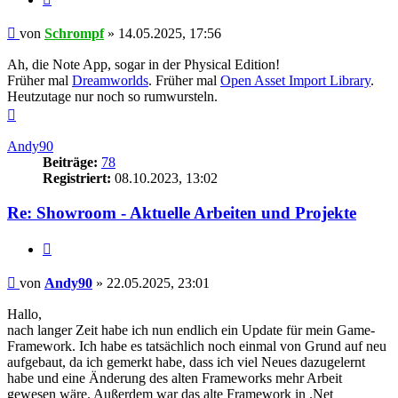
Beitrag
von
Schrompf
»
14.05.2025, 17:56
Ah, die Note App, sogar in der Physical Edition!
Früher mal
Dreamworlds
. Früher mal
Open Asset Import Library
.
Heutzutage nur noch so rumwursteln.
Nach
oben
Andy90
Beiträge:
78
Registriert:
08.10.2023, 13:02
Re: Showroom - Aktuelle Arbeiten und Projekte
Zitieren
Beitrag
von
Andy90
»
22.05.2025, 23:01
Hallo,
nach langer Zeit habe ich nun endlich ein Update für mein Game-
Framework. Ich habe es tatsächlich noch einmal von Grund auf neu
aufgebaut, da ich gemerkt habe, dass ich viel Neues dazugelernt
habe und eine Änderung des alten Frameworks mehr Arbeit
gewesen wäre. Außerdem war das alte Framework in .Net