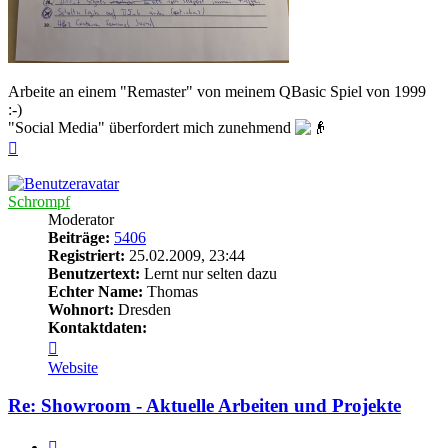
Arbeite an einem "Remaster" von meinem QBasic Spiel von 1999
:-)
"Social Media" überfordert mich zunehmend
Nach
oben
Schrompf
Moderator
Beiträge:
5406
Registriert:
25.02.2009, 23:44
Benutzertext:
Lernt nur selten dazu
Echter Name:
Thomas
Wohnort:
Dresden
Kontaktdaten:
Kontaktdaten
von
Website
Schrompf
Re: Showroom - Aktuelle Arbeiten und Projekte
Zitieren