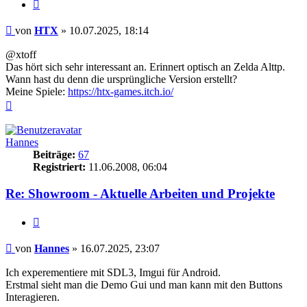
Zitieren
Beitrag
von
HTX
»
10.07.2025, 18:14
@xtoff
Das hört sich sehr interessant an. Erinnert optisch an Zelda Alttp.
Wann hast du denn die ursprüngliche Version erstellt?
Meine Spiele:
https://htx-games.itch.io/
Nach
oben
Hannes
Beiträge:
67
Registriert:
11.06.2008, 06:04
Re: Showroom - Aktuelle Arbeiten und Projekte
Zitieren
Beitrag
von
Hannes
»
16.07.2025, 23:07
Ich experementiere mit SDL3, Imgui für Android.
Erstmal sieht man die Demo Gui und man kann mit den Buttons
Interagieren.