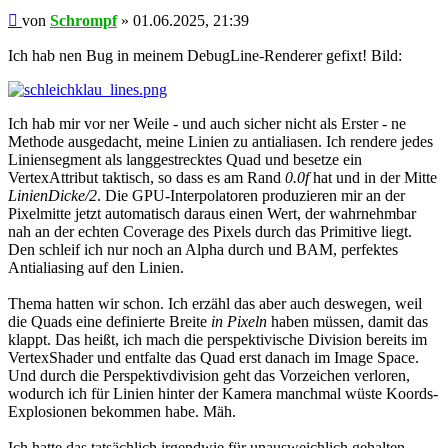
Beitrag
von
Schrompf
»
01.06.2025, 21:39
Ich hab nen Bug in meinem DebugLine-Renderer gefixt! Bild:
Ich hab mir vor ner Weile - und auch sicher nicht als Erster - ne
Methode ausgedacht, meine Linien zu antialiasen. Ich rendere jedes
Liniensegment als langgestrecktes Quad und besetze ein
VertexAttribut taktisch, so dass es am Rand
0.0f
hat und in der Mitte
LinienDicke/2
. Die GPU-Interpolatoren produzieren mir an der
Pixelmitte jetzt automatisch daraus einen Wert, der wahrnehmbar
nah an der echten Coverage des Pixels durch das Primitive liegt.
Den schleif ich nur noch an Alpha durch und BAM, perfektes
Antialiasing auf den Linien.
Thema hatten wir schon. Ich erzähl das aber auch deswegen, weil
die Quads eine definierte Breite
in Pixeln
haben müssen, damit das
klappt. Das heißt, ich mach die perspektivische Division bereits im
VertexShader und entfalte das Quad erst danach im Image Space.
Und durch die Perspektivdivision geht das Vorzeichen verloren,
wodurch ich für Linien hinter der Kamera manchmal wüste Koords-
Explosionen bekommen habe. Mäh.
Ich hatte das tatsächlich irgendwie für unausweichlich gehalten.