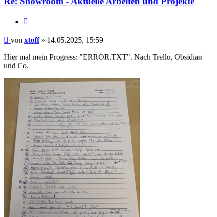
Re: Showroom - Aktuelle Arbeiten und Projekte
Zitieren
Beitrag
von
xtoff
»
14.05.2025, 15:59
Hier mal mein Progress: "ERROR.TXT". Nach Trello, Obsidian
und Co.