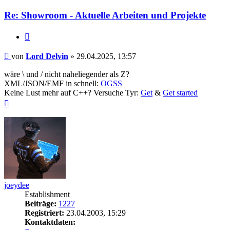
Re: Showroom - Aktuelle Arbeiten und Projekte
Zitieren
Beitrag
von
Lord Delvin
»
29.04.2025, 13:57
wäre \ und / nicht naheliegender als Z?
XML/JSON/EMF in schnell:
OGSS
Keine Lust mehr auf C++? Versuche Tyr:
Get
&
Get started
Nach
oben
joeydee
Establishment
Beiträge:
1227
Registriert:
23.04.2003, 15:29
Kontaktdaten: