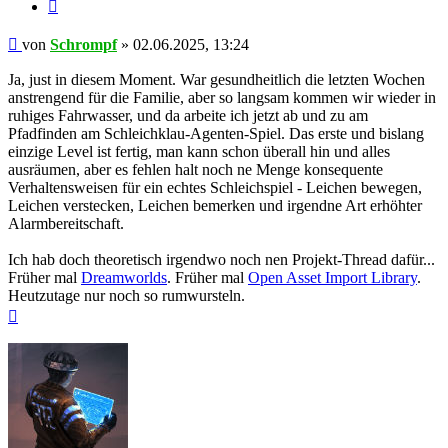
Zitieren
Beitrag
von
Schrompf
»
02.06.2025, 13:24
Ja, just in diesem Moment. War gesundheitlich die letzten Wochen
anstrengend für die Familie, aber so langsam kommen wir wieder in
ruhiges Fahrwasser, und da arbeite ich jetzt ab und zu am
Pfadfinden am Schleichklau-Agenten-Spiel. Das erste und bislang
einzige Level ist fertig, man kann schon überall hin und alles
ausräumen, aber es fehlen halt noch ne Menge konsequente
Verhaltensweisen für ein echtes Schleichspiel - Leichen bewegen,
Leichen verstecken, Leichen bemerken und irgendne Art erhöhter
Alarmbereitschaft.
Ich hab doch theoretisch irgendwo noch nen Projekt-Thread dafür...
Früher mal
Dreamworlds
. Früher mal
Open Asset Import Library
.
Heutzutage nur noch so rumwursteln.
Nach
oben