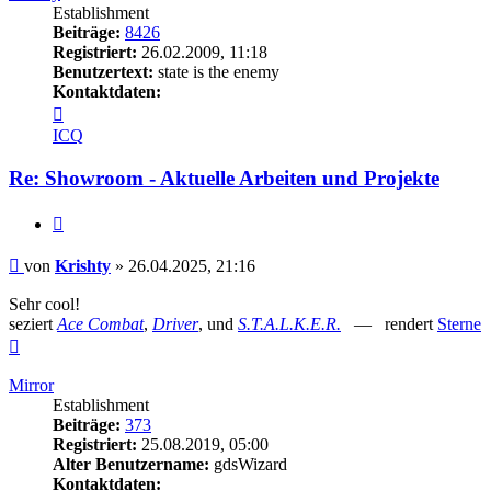
Establishment
Beiträge:
8426
Registriert:
26.02.2009, 11:18
Benutzertext:
state is the enemy
Kontaktdaten:
Kontaktdaten
von
ICQ
Krishty
Re: Showroom - Aktuelle Arbeiten und Projekte
Zitieren
Beitrag
von
Krishty
»
26.04.2025, 21:16
Sehr cool!
seziert
Ace Combat
,
Driver
, und
S.T.A.L.K.E.R.
— rendert
Sterne
Nach
oben
Mirror
Establishment
Beiträge:
373
Registriert:
25.08.2019, 05:00
Alter Benutzername:
gdsWizard
Kontaktdaten: