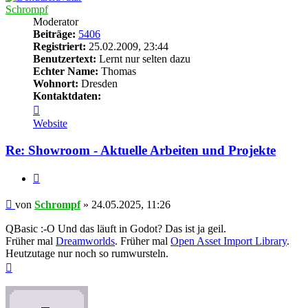
Schrompf
Moderator
Beiträge:
5406
Registriert:
25.02.2009, 23:44
Benutzertext:
Lernt nur selten dazu
Echter Name:
Thomas
Wohnort:
Dresden
Kontaktdaten:
Kontaktdaten
von
Website
Schrompf
Re: Showroom - Aktuelle Arbeiten und Projekte
Zitieren
Beitrag
von
Schrompf
»
24.05.2025, 11:26
QBasic :-O Und das läuft in Godot? Das ist ja geil.
Früher mal
Dreamworlds
. Früher mal
Open Asset Import Library
.
Heutzutage nur noch so rumwursteln.
Nach
oben