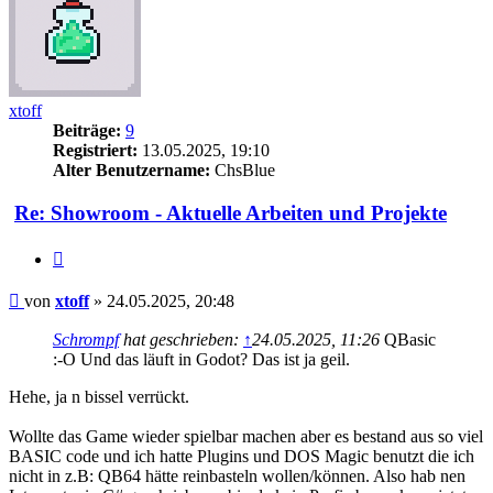
xtoff
Beiträge:
9
Registriert:
13.05.2025, 19:10
Alter Benutzername:
ChsBlue
Re: Showroom - Aktuelle Arbeiten und Projekte
Zitieren
Beitrag
von
xtoff
»
24.05.2025, 20:48
Schrompf
hat geschrieben:
↑
24.05.2025, 11:26
QBasic
:-O Und das läuft in Godot? Das ist ja geil.
Hehe, ja n bissel verrückt.
Wollte das Game wieder spielbar machen aber es bestand aus so viel
BASIC code und ich hatte Plugins und DOS Magic benutzt die ich
nicht in z.B: QB64 hätte reinbasteln wollen/können. Also hab nen