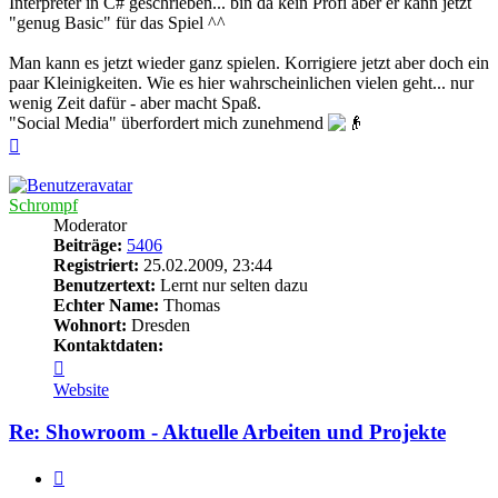
Interpreter in C# geschrieben... bin da kein Profi aber er kann jetzt
"genug Basic" für das Spiel ^^
Man kann es jetzt wieder ganz spielen. Korrigiere jetzt aber doch ein
paar Kleinigkeiten. Wie es hier wahrscheinlichen vielen geht... nur
wenig Zeit dafür - aber macht Spaß.
"Social Media" überfordert mich zunehmend
Nach
oben
Schrompf
Moderator
Beiträge:
5406
Registriert:
25.02.2009, 23:44
Benutzertext:
Lernt nur selten dazu
Echter Name:
Thomas
Wohnort:
Dresden
Kontaktdaten:
Kontaktdaten
von
Website
Schrompf
Re: Showroom - Aktuelle Arbeiten und Projekte
Zitieren