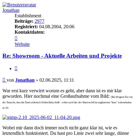
Jonathan
Establishment
Beiträge:
2977
Registriert:
04.08.2004, 20:06
Kontaktdaten:
Kontaktdaten
von
Website
Jonathan
Re: Showroom - Aktuelle Arbeiten und Projekte
Zitieren
Beitrag
von
Jonathan
»
02.06.2025, 11:11
War erst kurz verwirrt worum es geht, aber dann ist es mir klar
geworden. Hier nochmal eine Großaufnahme vom Bild:
(Bin übrigens Fan von
der Tatsache, dass die Datei urdeutsch Schleichklau heißt - wobei auch hier der Sittenverfall im anglisiertem "lines" wahrnehmbar
ist :D)
Wobei mir dann doch immer noch nicht ganz klar ist, wie es
letztendlich funktioniert. Du hast pro Linie zwei sehr lange, dünne