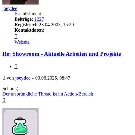
joeydee
Establishment
Beiträge:
1227
Registriert:
23.04.2003, 15:29
Kontaktdaten:
Kontaktdaten
von
Website
joeydee
Re: Showroom - Aktuelle Arbeiten und Projekte
Zitieren
Beitrag
von
joeydee
»
03.06.2025, 08:47
Schön :)
Der ursprüngliche Thread ist im Action-Bereich
Nach
oben