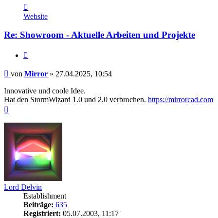
Kontaktdaten
von
Website
Mirror
Re: Showroom - Aktuelle Arbeiten und Projekte
Zitieren
Beitrag
von
Mirror
»
27.04.2025, 10:54
Innovative und coole Idee.
Hat den StormWizard 1.0 und 2.0 verbrochen.
https://mirrorcad.com
Nach
oben
Lord Delvin
Establishment
Beiträge:
635
Registriert:
05.07.2003, 11:17