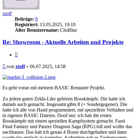
xtoff
Beiträge:
9
Registriert:
13.05.2025, 19:10
Alter Benutzername:
ChsBlue
Re: Showroom - Aktuelle Arbeiten und Projekte
Zitieren
Beitrag
von
xtoff
»
06.07.2025, 14:58
Es geht voran mit meinem BASIC Remaster Projekt.
Zu jedem guten Zelda-Like gehören Bosskämpfe. Die hatte ich
damals auch gemacht. Insgesamt gibts 8 (+ Sondergegener). Die
hatte ich alle von Hand programmiert, mit speziellem Verhalten und
in eigenen BASIC Dateien. Doof nur: ich hab die ersten
Bosskämpfe mit einem speziellen Kampfsystem gemacht. Fand
Final Fantasy und Panzer Dragoon Saga (RPG) toll und wollte das
nachbauen. Das hab ich genau 4 Bosse durchgehalten und dann
wurde das einfach zu komplex. Außerdem gab es Zaubersystem