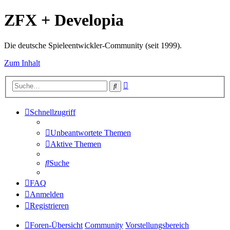
ZFX + Developia
Die deutsche Spieleentwickler-Community (seit 1999).
Zum Inhalt
Erweiterte
Suche
Suche
Schnellzugriff
Unbeantwortete Themen
Aktive Themen
Suche
FAQ
Anmelden
Registrieren
Foren-Übersicht
Community
Vorstellungsbereich