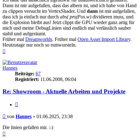
Dann ist mir aufgefallen, dass das albern ist, und ich habe von Hand
zu clippen versucht im VertexShader. Und
dann
ist mir aufgefallen,
dass ich ja einfach nur durch
abs( projPos.w)
dividieren muss, und
die Explosion bleibt aus! Jetzt clippt die GPU wieder ganz artig für
mich und meine DebugLinien sind endlich mal verlässlich sauber
stabil und aufgeräumt.
Früher mal
Dreamworlds
. Früher mal
Open Asset Import Library
.
Heutzutage nur noch so rumwursteln.
Nach
oben
Hannes
Beiträge:
67
Registriert:
11.06.2008, 06:04
Re: Showroom - Aktuelle Arbeiten und Projekte
Zitieren
Beitrag
von
Hannes
»
01.06.2025, 23:38
Die linien gefallen mir. :-)
Nach
oben