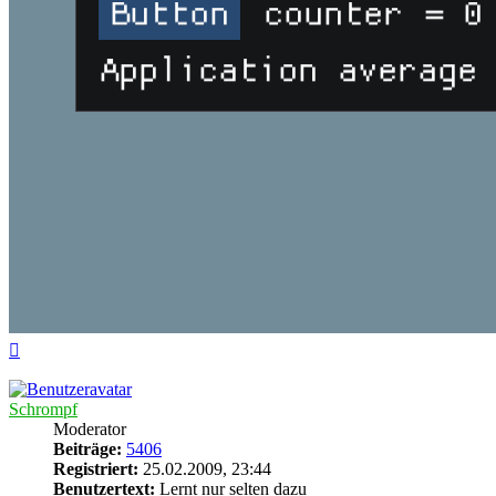
Nach
oben
Schrompf
Moderator
Beiträge:
5406
Registriert:
25.02.2009, 23:44
Benutzertext:
Lernt nur selten dazu