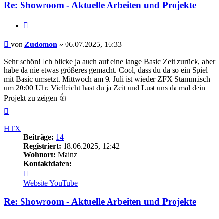
Re: Showroom - Aktuelle Arbeiten und Projekte
Zitieren
Beitrag
von
Zudomon
»
06.07.2025, 16:33
Sehr schön! Ich blicke ja auch auf eine lange Basic Zeit zurück, aber
habe da nie etwas größeres gemacht. Cool, dass du da so ein Spiel
mit Basic umsetzt. Mittwoch am 9. Juli ist wieder ZFX Stammtisch
um 20:00 Uhr. Vielleicht hast du ja Zeit und Lust uns da mal dein
Projekt zu zeigen 👍
Nach
oben
HTX
Beiträge:
14
Registriert:
18.06.2025, 12:42
Wohnort:
Mainz
Kontaktdaten:
Kontaktdaten
von
Website
YouTube
HTX
Re: Showroom - Aktuelle Arbeiten und Projekte