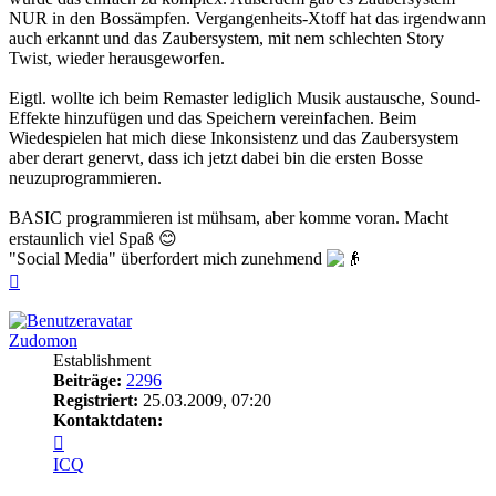
NUR in den Bossämpfen. Vergangenheits-Xtoff hat das irgendwann
auch erkannt und das Zaubersystem, mit nem schlechten Story
Twist, wieder herausgeworfen.
Eigtl. wollte ich beim Remaster lediglich Musik austausche, Sound-
Effekte hinzufügen und das Speichern vereinfachen. Beim
Wiedespielen hat mich diese Inkonsistenz und das Zaubersystem
aber derart genervt, dass ich jetzt dabei bin die ersten Bosse
neuzuprogrammieren.
BASIC programmieren ist mühsam, aber komme voran. Macht
erstaunlich viel Spaß 😊
"Social Media" überfordert mich zunehmend
Nach
oben
Zudomon
Establishment
Beiträge:
2296
Registriert:
25.03.2009, 07:20
Kontaktdaten:
Kontaktdaten
von
ICQ
Zudomon