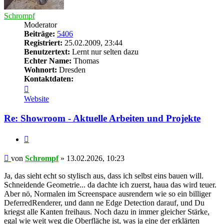
Schrompf
Moderator
Beiträge:
5406
Registriert:
25.02.2009, 23:44
Benutzertext:
Lernt nur selten dazu
Echter Name:
Thomas
Wohnort:
Dresden
Kontaktdaten:
Kontaktdaten
von
Website
Schrompf
Re: Showroom - Aktuelle Arbeiten und Projekte
Zitieren
Beitrag
von
Schrompf
»
13.02.2026, 10:23
Ja, das sieht echt so stylisch aus, dass ich selbst eins bauen will.
Schneidende Geometrie... da dachte ich zuerst, haua das wird teuer.
Aber nö, Normalen im Screenspace ausrendern wie so ein billiger
DeferredRenderer, und dann ne Edge Detection darauf, und Du
kriegst alle Kanten freihaus. Noch dazu in immer gleicher Stärke,
egal wie weit weg die Oberfläche ist, was ja eine der erklärten