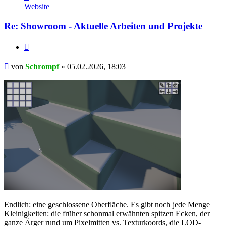
von
Website
Schrompf
Re: Showroom - Aktuelle Arbeiten und Projekte
Zitieren
Beitrag
von
Schrompf
»
05.02.2026, 18:03
Endlich: eine geschlossene Oberfläche. Es gibt noch jede Menge
Kleinigkeiten: die früher schonmal erwähnten spitzen Ecken, der
ganze Ärger rund um Pixelmitten vs. Texturkoords, die LOD-