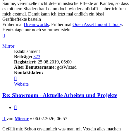
Säume, vereinzelte nicht-deterministische Effekte an Kanten, so dass
es mit nem Shader drauf dann doch wieder aufklafft... aber ich freu
mich erstmal. Damit kann ich jetzt mal endlich ein bissl
Grafikeffekte basteln
Früher mal
Dreamworlds
. Früher mal
Open Asset Import Library
.
Heutzutage nur noch so rumwursteln.
Nach
oben
Mirror
Establishment
Beiträge:
373
Registriert:
25.08.2019, 05:00
Alter Benutzername:
gdsWizard
Kontaktdaten:
Kontaktdaten
von
Website
Mirror
Re: Showroom - Aktuelle Arbeiten und Projekte
Zitieren
Beitrag
von
Mirror
»
06.02.2026, 06:57
Gefällt mir. Schon erstaunlich was man mit Voxeln alles machen