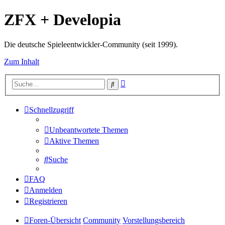
ZFX + Developia
Die deutsche Spieleentwickler-Community (seit 1999).
Zum Inhalt
Erweiterte
Suche
Suche
Schnellzugriff
Unbeantwortete Themen
Aktive Themen
Suche
FAQ
Anmelden
Registrieren
Foren-Übersicht
Community
Vorstellungsbereich