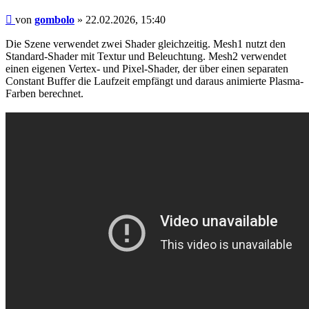
Beitrag
von
gombolo
»
22.02.2026, 15:40
Die Szene verwendet zwei Shader gleichzeitig. Mesh1 nutzt den
Standard-Shader mit Textur und Beleuchtung. Mesh2 verwendet
einen eigenen Vertex- und Pixel-Shader, der über einen separaten
Constant Buffer die Laufzeit empfängt und daraus animierte Plasma-
Farben berechnet.