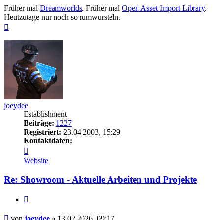
Früher mal
Dreamworlds
. Früher mal
Open Asset Import Library
.
Heutzutage nur noch so rumwursteln.
Nach
oben
joeydee
Establishment
Beiträge:
1227
Registriert:
23.04.2003, 15:29
Kontaktdaten:
Kontaktdaten
von
Website
joeydee
Re: Showroom - Aktuelle Arbeiten und Projekte
Zitieren
Beitrag
von
joeydee
»
13.02.2026, 09:17