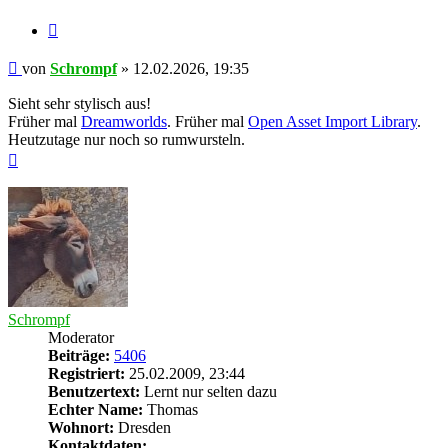
Zitieren
Beitrag
von
Schrompf
»
12.02.2026, 19:35
Sieht sehr stylisch aus!
Früher mal
Dreamworlds
. Früher mal
Open Asset Import Library
.
Heutzutage nur noch so rumwursteln.
Nach
oben
Schrompf
Moderator
Beiträge:
5406
Registriert:
25.02.2009, 23:44
Benutzertext:
Lernt nur selten dazu
Echter Name:
Thomas
Wohnort:
Dresden
Kontaktdaten: