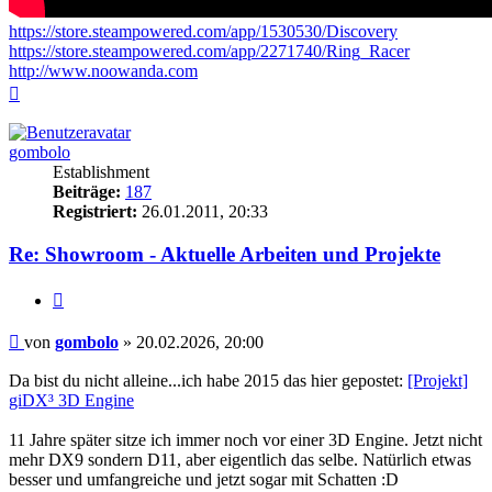
https://store.steampowered.com/app/1530530/Discovery
https://store.steampowered.com/app/2271740/Ring_Racer
http://www.noowanda.com
Nach
oben
gombolo
Establishment
Beiträge:
187
Registriert:
26.01.2011, 20:33
Re: Showroom - Aktuelle Arbeiten und Projekte
Zitieren
Beitrag
von
gombolo
»
20.02.2026, 20:00
Da bist du nicht alleine...ich habe 2015 das hier gepostet:
[Projekt]
giDX³ 3D Engine
11 Jahre später sitze ich immer noch vor einer 3D Engine. Jetzt nicht
mehr DX9 sondern D11, aber eigentlich das selbe. Natürlich etwas
besser und umfangreiche und jetzt sogar mit Schatten :D