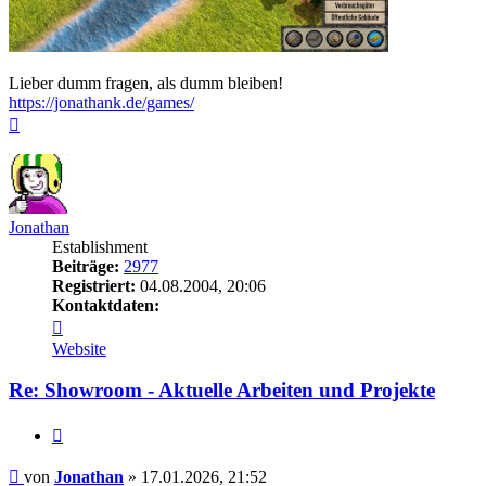
Lieber dumm fragen, als dumm bleiben!
https://jonathank.de/games/
Nach
oben
Jonathan
Establishment
Beiträge:
2977
Registriert:
04.08.2004, 20:06
Kontaktdaten:
Kontaktdaten
von
Website
Jonathan
Re: Showroom - Aktuelle Arbeiten und Projekte
Zitieren
Beitrag
von
Jonathan
»
17.01.2026, 21:52