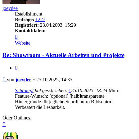
joeydee
Establishment
Beiträge:
1227
Registriert:
23.04.2003, 15:29
Kontaktdaten:
Kontaktdaten
von
Website
joeydee
Re: Showroom - Aktuelle Arbeiten und Projekte
Zitieren
Beitrag
von
joeydee
»
25.10.2025, 14:35
Schrompf
hat geschrieben:
↑
25.10.2025, 13:44
Mini-
Feature-Wunsch: [optional] [halb]transparente
Hintergründe für jegliche Schrift aufm Bildschirm.
Verbessert die Lesbarkeit.
Oder Outlines.
Nach
oben