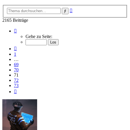
Erweiterte
Suche
Suche
2165 Beiträge
Seite
71
Gehe zu Seite:
von
73
Vorherige
1
…
69
70
71
72
73
Nächste