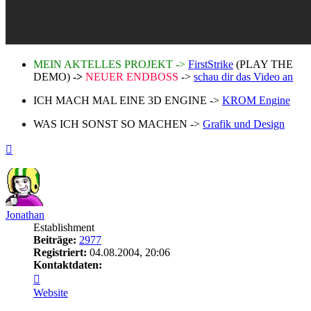
MEIN AKTELLES PROJEKT ->
FirstStrike
(PLAY THE
DEMO)
->
NEUER ENDBOSS
->
schau dir das Video an
ICH MACH MAL EINE 3D ENGINE ->
KROM Engine
WAS ICH SONST SO MACHEN ->
Grafik und Design
Nach
oben
Jonathan
Establishment
Beiträge:
2977
Registriert:
04.08.2004, 20:06
Kontaktdaten:
Kontaktdaten
von
Website
Jonathan