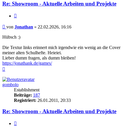
Re: Showroom - Aktuelle Arbeiten und Projekte
Zitieren
Beitrag
von
Jonathan
»
22.02.2026, 16:16
Hübsch :)
Die Textur links erinnert mich irgendwie ein wenig an die Cover
meiner alten Schulhefte. Heieiei.
Lieber dumm fragen, als dumm bleiben!
https://jonathank.de/games/
Nach
oben
gombolo
Establishment
Beiträge:
187
Registriert:
26.01.2011, 20:33
Re: Showroom - Aktuelle Arbeiten und Projekte
Zitieren