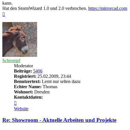
kann.
Hat den StormWizard 1.0 und 2.0 verbrochen.
https://mirrorcad.com
Nach
oben
Schrompf
Moderator
Beiträge:
5406
Registriert:
25.02.2009, 23:44
Benutzertext:
Lernt nur selten dazu
Echter Name:
Thomas
Wohnort:
Dresden
Kontaktdaten:
Kontaktdaten
von
Website
Schrompf
Re: Showroom - Aktuelle Arbeiten und Projekte