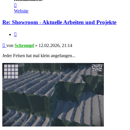
Kontaktdaten
von
Website
Schrompf
Re: Showroom - Aktuelle Arbeiten und Projekte
Zitieren
Beitrag
von
Schrompf
»
12.02.2026, 21:14
Jeder Felsen hat mal klein angefangen...