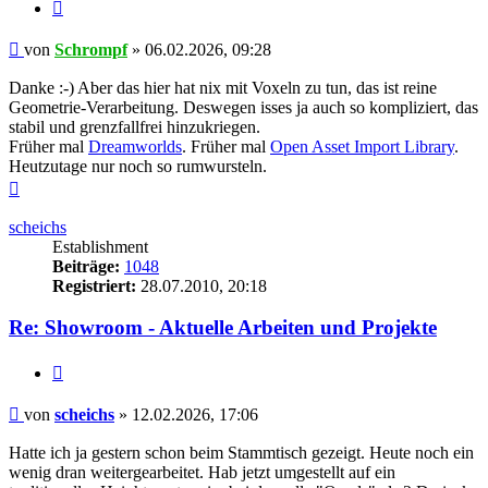
Zitieren
Beitrag
von
Schrompf
»
06.02.2026, 09:28
Danke :-) Aber das hier hat nix mit Voxeln zu tun, das ist reine
Geometrie-Verarbeitung. Deswegen isses ja auch so kompliziert, das
stabil und grenzfallfrei hinzukriegen.
Früher mal
Dreamworlds
. Früher mal
Open Asset Import Library
.
Heutzutage nur noch so rumwursteln.
Nach
oben
scheichs
Establishment
Beiträge:
1048
Registriert:
28.07.2010, 20:18
Re: Showroom - Aktuelle Arbeiten und Projekte
Zitieren
Beitrag
von
scheichs
»
12.02.2026, 17:06
Hatte ich ja gestern schon beim Stammtisch gezeigt. Heute noch ein
wenig dran weitergearbeitet. Hab jetzt umgestellt auf ein