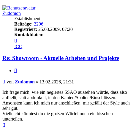
oben
Zudomon
Establishment
Beiträge:
2296
Registriert:
25.03.2009, 07:20
Kontaktdaten:
Kontaktdaten
von
ICQ
Zudomon
Re: Showroom - Aktuelle Arbeiten und Projekte
Zitieren
Beitrag
von
Zudomon
»
13.02.2026, 21:31
Ich frage mich, wie ein negiertes SSAO aussehen würde, dass also
aufhellt, statt abdunkelt, in den Kanten/Spalten/Einschlüssen.
Ansonsten kann ich mich nur anschließen, mir gefällt der Style auch
sehr gut.
Vielleicht könntest du die großen Würfel noch ein bisschen
unterteilen.
Nach
oben