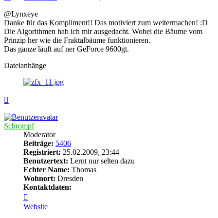
@Lynxeye
Danke für das Kompliment!! Das motiviert zum weitermachen! :D
Die Algorithmen hab ich mir ausgedacht. Wobei die Bäume vom
Prinzip her wie die Fraktalbäume funktionieren.
Das ganze läuft auf ner GeForce 9600gt.
Dateianhänge
Nach
oben
Schrompf
Moderator
Beiträge:
5406
Registriert:
25.02.2009, 23:44
Benutzertext:
Lernt nur selten dazu
Echter Name:
Thomas
Wohnort:
Dresden
Kontaktdaten:
Kontaktdaten
von
Website
Schrompf