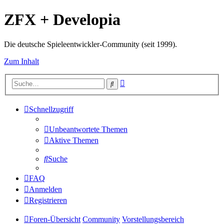
ZFX + Developia
Die deutsche Spieleentwickler-Community (seit 1999).
Zum Inhalt
Erweiterte
Suche
Suche
Schnellzugriff
Unbeantwortete Themen
Aktive Themen
Suche
FAQ
Anmelden
Registrieren
Foren-Übersicht
Community
Vorstellungsbereich