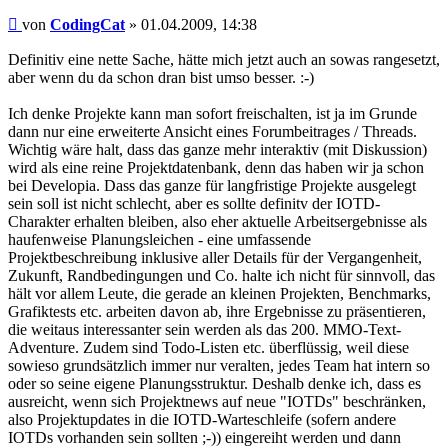
Beitrag
von
CodingCat
»
01.04.2009, 14:38
Definitiv eine nette Sache, hätte mich jetzt auch an sowas rangesetzt,
aber wenn du da schon dran bist umso besser. :-)
Ich denke Projekte kann man sofort freischalten, ist ja im Grunde
dann nur eine erweiterte Ansicht eines Forumbeitrages / Threads.
Wichtig wäre halt, dass das ganze mehr interaktiv (mit Diskussion)
wird als eine reine Projektdatenbank, denn das haben wir ja schon
bei Developia. Dass das ganze für langfristige Projekte ausgelegt
sein soll ist nicht schlecht, aber es sollte definitv der IOTD-
Charakter erhalten bleiben, also eher aktuelle Arbeitsergebnisse als
haufenweise Planungsleichen - eine umfassende
Projektbeschreibung inklusive aller Details für der Vergangenheit,
Zukunft, Randbedingungen und Co. halte ich nicht für sinnvoll, das
hält vor allem Leute, die gerade an kleinen Projekten, Benchmarks,
Grafiktests etc. arbeiten davon ab, ihre Ergebnisse zu präsentieren,
die weitaus interessanter sein werden als das 200. MMO-Text-
Adventure. Zudem sind Todo-Listen etc. überflüssig, weil diese
sowieso grundsätzlich immer nur veralten, jedes Team hat intern so
oder so seine eigene Planungsstruktur. Deshalb denke ich, dass es
ausreicht, wenn sich Projektnews auf neue "IOTDs" beschränken,
also Projektupdates in die IOTD-Warteschleife (sofern andere
IOTDs vorhanden sein sollten ;-)) eingereiht werden und dann