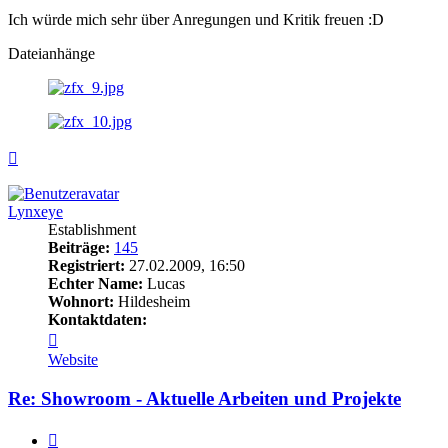
Ich würde mich sehr über Anregungen und Kritik freuen :D
Dateianhänge
Nach
oben
Lynxeye
Establishment
Beiträge:
145
Registriert:
27.02.2009, 16:50
Echter Name:
Lucas
Wohnort:
Hildesheim
Kontaktdaten:
Kontaktdaten
von
Website
Lynxeye
Re: Showroom - Aktuelle Arbeiten und Projekte
Zitieren