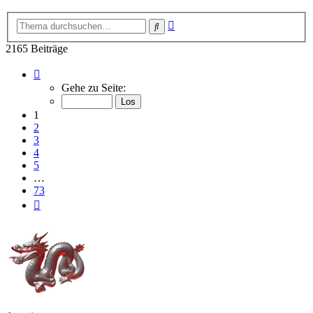
Erweiterte
Suche
Suche
2165 Beiträge
Seite
1
Gehe zu Seite:
von
73
1
2
3
4
5
…
73
Nächste