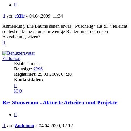
Zitieren
Beitrag
von
eXile
»
04.04.2009, 11:34
Anmerkung: Die Bäume sehen etwas "wuschelig" aus :D Vielleicht
solltest du keine / nur sehr wenige Blätter unter der ersten
Astgabelung setzen?
Nach
oben
Zudomon
Establishment
Beiträge:
2296
Registriert:
25.03.2009, 07:20
Kontaktdaten:
Kontaktdaten
von
ICQ
Zudomon
Re: Showroom - Aktuelle Arbeiten und Projekte
Zitieren
Beitrag
von
Zudomon
»
04.04.2009, 12:12