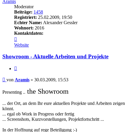
Aramis
Moderator
Beiträge:
1458
Registriert:
25.02.2009, 19:50
Echter Name:
Alexander Gessler
Wohnort:
2016
Kontaktdaten:
Kontaktdaten
von
Website
Aramis
Showroom - Aktuelle Arbeiten und Projekte
Zitieren
Beitrag
von
Aramis
»
30.03.2009, 15:53
the Showroom
Presenting ..
... der Ort, an dem Ihr eure aktuellen Projekte und Arbeiten zeigen
könnt.
... egal ob Work in Progress oder fertig
... Screenshots, Kurzvorstellungen, Projektfortschritt ...
In der Hoffnung auf rege Beteiligung :-)