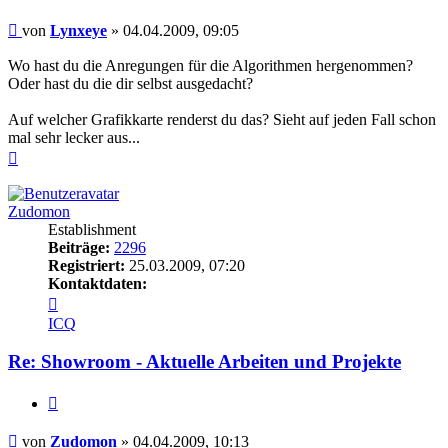
Beitrag
von
Lynxeye
»
04.04.2009, 09:05
Wo hast du die Anregungen für die Algorithmen hergenommen?
Oder hast du die dir selbst ausgedacht?
Auf welcher Grafikkarte renderst du das? Sieht auf jeden Fall schon
mal sehr lecker aus...
Nach
oben
Zudomon
Establishment
Beiträge:
2296
Registriert:
25.03.2009, 07:20
Kontaktdaten:
Kontaktdaten
von
ICQ
Zudomon
Re: Showroom - Aktuelle Arbeiten und Projekte
Zitieren
Beitrag
von
Zudomon
»
04.04.2009, 10:13