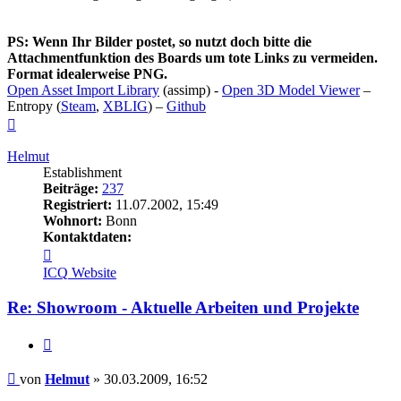
PS: Wenn Ihr Bilder postet, so nutzt doch bitte die
Attachmentfunktion des Boards um tote Links zu vermeiden.
Format idealerweise PNG.
Open Asset Import Library
(assimp) -
Open 3D Model Viewer
–
Entropy (
Steam
,
XBLIG
) –
Github
Nach
oben
Helmut
Establishment
Beiträge:
237
Registriert:
11.07.2002, 15:49
Wohnort:
Bonn
Kontaktdaten:
Kontaktdaten
von
ICQ
Website
Helmut
Re: Showroom - Aktuelle Arbeiten und Projekte
Zitieren
Beitrag
von
Helmut
»
30.03.2009, 16:52