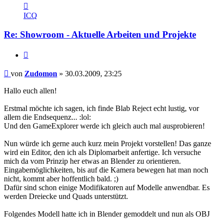
Kontaktdaten
von
ICQ
Zudomon
Re: Showroom - Aktuelle Arbeiten und Projekte
Zitieren
Beitrag
von
Zudomon
»
30.03.2009, 23:25
Hallo euch allen!
Erstmal möchte ich sagen, ich finde Blab Reject echt lustig, vor
allem die Endsequenz... :lol:
Und den GameExplorer werde ich gleich auch mal ausprobieren!
Nun würde ich gerne auch kurz mein Projekt vorstellen! Das ganze
wird ein Editor, den ich als Diplomarbeit anfertige. Ich versuche
mich da vom Prinzip her etwas an Blender zu orientieren.
Eingabemöglichkeiten, bis auf die Kamera bewegen hat man noch
nicht, kommt aber hoffentlich bald. ;)
Dafür sind schon einige Modifikatoren auf Modelle anwendbar. Es
werden Dreiecke und Quads unterstützt.
Folgendes Modell hatte ich in Blender gemoddelt und nun als OBJ