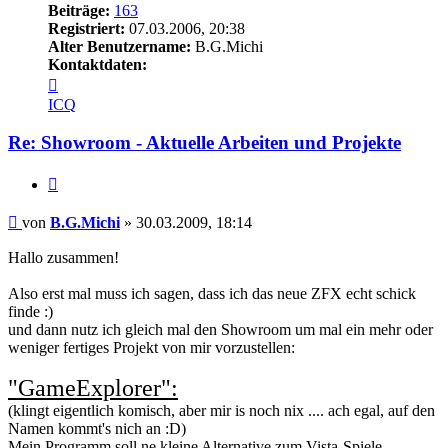
Beiträge:
163
Registriert:
07.03.2006, 20:38
Alter Benutzername:
B.G.Michi
Kontaktdaten:
Kontaktdaten
von
ICQ
B.G.Michi
Re: Showroom - Aktuelle Arbeiten und Projekte
Zitieren
Beitrag
von
B.G.Michi
»
30.03.2009, 18:14
Hallo zusammen!
Also erst mal muss ich sagen, dass ich das neue ZFX echt schick
finde :)
und dann nutz ich gleich mal den Showroom um mal ein mehr oder
weniger fertiges Projekt von mir vorzustellen:
"GameExplorer":
(klingt eigentlich komisch, aber mir is noch nix .... ach egal, auf den
Namen kommt's nich an :D)
Mein Programm soll ne kleine Alternative zum Vista-Spiele-