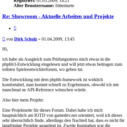
Registriert:
01.03.2009, 14:21
Alter Benutzername:
frittentuete
Re: Showroom - Aktuelle Arbeiten und Projekte
Zitieren
Beitrag
von
Dirk Schulz
»
01.04.2009, 13:45
Hi,
ich habe als Ausgleich zum Prüfungsstress mich etwas in die
phpbb3-Entwicklung eingelesen und will jetzt etwas beitragen zum
tollsten Spieleentwicklerforum, wo geben tut.
Die Entwicklung mit dem phpbb-framework ist wirklich
komfortabel, man kommt schnell zu Ergebnissen, obwohl ich mir
manchmal ne API-Reference wünschen würde.
Also hier mein Projekt:
Eine Projektseite für dieses Forum. Dabei habe ich mich
hauptsächlich am IOTD von gamedev.net orientiert, weil ich dieses
sehr übersichtlich finde, allerdings den Nachteil hat, dass es nicht für
langfristige Projekte ausgelegt ist. Zweite Inspiration war die