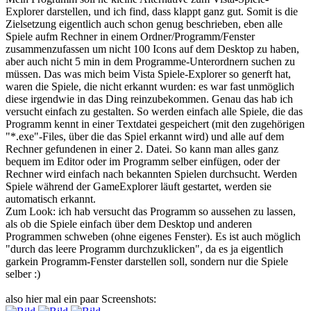
Explorer darstellen, und ich find, dass klappt ganz gut. Somit is die
Zielsetzung eigentlich auch schon genug beschrieben, eben alle
Spiele aufm Rechner in einem Ordner/Programm/Fenster
zusammenzufassen um nicht 100 Icons auf dem Desktop zu haben,
aber auch nicht 5 min in dem Programme-Unterordnern suchen zu
müssen. Das was mich beim Vista Spiele-Explorer so generft hat,
waren die Spiele, die nicht erkannt wurden: es war fast unmöglich
diese irgendwie in das Ding reinzubekommen. Genau das hab ich
versucht einfach zu gestalten. So werden einfach alle Spiele, die das
Programm kennt in einer Textdatei gespeichert (mit den zugehörigen
"*.exe"-Files, über die das Spiel erkannt wird) und alle auf dem
Rechner gefundenen in einer 2. Datei. So kann man alles ganz
bequem im Editor oder im Programm selber einfügen, oder der
Rechner wird einfach nach bekannten Spielen durchsucht. Werden
Spiele während der GameExplorer läuft gestartet, werden sie
automatisch erkannt.
Zum Look: ich hab versucht das Programm so aussehen zu lassen,
als ob die Spiele einfach über dem Desktop und anderen
Programmen schweben (ohne eigenes Fenster). Es ist auch möglich
"durch das leere Programm durchzuklicken", da es ja eigentlich
garkein Programm-Fenster darstellen soll, sondern nur die Spiele
selber :)
also hier mal ein paar Screenshots: