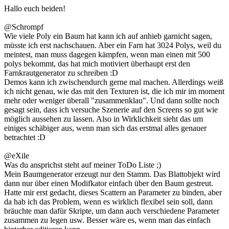
Hallo euch beiden!
@Schrompf
Wie viele Poly ein Baum hat kann ich auf anhieb garnicht sagen,
müsste ich erst nachschauen. Aber ein Farn hat 3024 Polys, weil du
meintest, man muss dagegen kämpfen, wenn man einen mit 500
polys bekommt, das hat mich motiviert überhaupt erst den
Farnkrautgenerator zu schreiben :D
Demos kann ich zwischendurch gerne mal machen. Allerdings weiß
ich nicht genau, wie das mit den Texturen ist, die ich mir im moment
mehr oder weniger überall "zusammenklau". Und dann sollte noch
gesagt sein, dass ich versuche Szenerie auf den Screens so gut wie
möglich aussehen zu lassen. Also in Wirklichkeit sieht das um
einiges schäbiger aus, wenn man sich das erstmal alles genauer
betrachtet :D
@eXile
Was du ansprichst steht auf meiner ToDo Liste ;)
Mein Baumgenerator erzeugt nur den Stamm. Das Blattobjekt wird
dann nur über einen Modifkator einfach über den Baum gestreut.
Hatte mir erst gedacht, dieses Scattern an Parameter zu binden, aber
da hab ich das Problem, wenn es wirklich flexibel sein soll, dann
bräuchte man dafür Skripte, um dann auch verschiedene Parameter
zusammen zu legen usw. Besser wäre es, wenn man das einfach