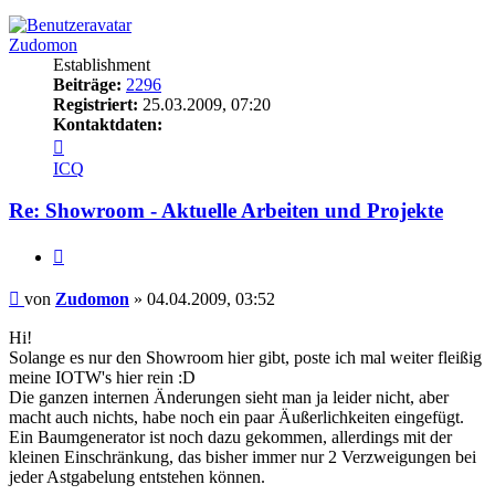
oben
Zudomon
Establishment
Beiträge:
2296
Registriert:
25.03.2009, 07:20
Kontaktdaten:
Kontaktdaten
von
ICQ
Zudomon
Re: Showroom - Aktuelle Arbeiten und Projekte
Zitieren
Beitrag
von
Zudomon
»
04.04.2009, 03:52
Hi!
Solange es nur den Showroom hier gibt, poste ich mal weiter fleißig
meine IOTW's hier rein :D
Die ganzen internen Änderungen sieht man ja leider nicht, aber
macht auch nichts, habe noch ein paar Äußerlichkeiten eingefügt.
Ein Baumgenerator ist noch dazu gekommen, allerdings mit der
kleinen Einschränkung, das bisher immer nur 2 Verzweigungen bei
jeder Astgabelung entstehen können.