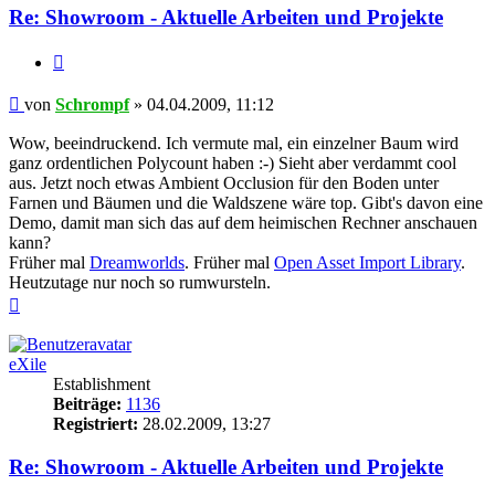
Re: Showroom - Aktuelle Arbeiten und Projekte
Zitieren
Beitrag
von
Schrompf
»
04.04.2009, 11:12
Wow, beeindruckend. Ich vermute mal, ein einzelner Baum wird
ganz ordentlichen Polycount haben :-) Sieht aber verdammt cool
aus. Jetzt noch etwas Ambient Occlusion für den Boden unter
Farnen und Bäumen und die Waldszene wäre top. Gibt's davon eine
Demo, damit man sich das auf dem heimischen Rechner anschauen
kann?
Früher mal
Dreamworlds
. Früher mal
Open Asset Import Library
.
Heutzutage nur noch so rumwursteln.
Nach
oben
eXile
Establishment
Beiträge:
1136
Registriert:
28.02.2009, 13:27
Re: Showroom - Aktuelle Arbeiten und Projekte