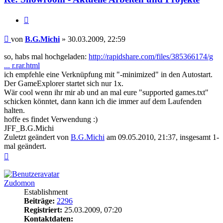
Zitieren
Beitrag
von
B.G.Michi
»
30.03.2009, 22:59
so, habs mal hochgeladen:
http://rapidshare.com/files/385366174/g
... r.rar.html
ich empfehle eine Verknüpfung mit "-minimized" in den Autostart.
Der GameExplorer startet sich nur 1x.
Wär cool wenn ihr mir ab und an mal eure "supported games.txt"
schicken könntet, dann kann ich die immer auf dem Laufenden
halten.
hoffe es findet Verwendung :)
JFF_B.G.Michi
Zuletzt geändert von
B.G.Michi
am 09.05.2010, 21:37, insgesamt 1-
mal geändert.
Nach
oben
Zudomon
Establishment
Beiträge:
2296
Registriert:
25.03.2009, 07:20
Kontaktdaten: