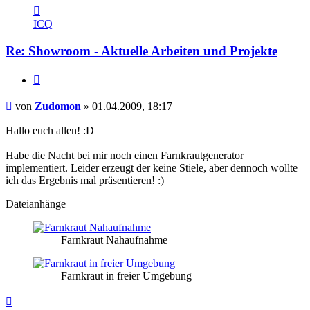
Kontaktdaten
von
ICQ
Zudomon
Re: Showroom - Aktuelle Arbeiten und Projekte
Zitieren
Beitrag
von
Zudomon
»
01.04.2009, 18:17
Hallo euch allen! :D
Habe die Nacht bei mir noch einen Farnkrautgenerator
implementiert. Leider erzeugt der keine Stiele, aber dennoch wollte
ich das Ergebnis mal präsentieren! :)
Dateianhänge
Farnkraut Nahaufnahme
Farnkraut in freier Umgebung
Nach