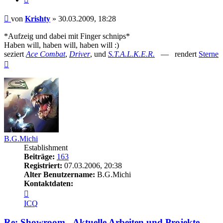
Beitrag
von
Krishty
»
30.03.2009, 18:28
*Aufzeig und dabei mit Finger schnips*
Haben will, haben will, haben will :)
seziert
Ace Combat
,
Driver
, und
S.T.A.L.K.E.R.
— rendert
Sterne
Nach
oben
B.G.Michi
Establishment
Beiträge:
163
Registriert:
07.03.2006, 20:38
Alter Benutzername:
B.G.Michi
Kontaktdaten:
Kontaktdaten
von
ICQ
B.G.Michi
Re: Showroom - Aktuelle Arbeiten und Projekte