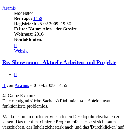
Aramis
Moderator
Beiträge:
1458
Registriert:
25.02.2009, 19:50
Echter Name:
Alexander Gessler
Wohnort:
2016
Kontaktdaten:
Kontaktdaten
von
Website
Aramis
Re: Showroom - Aktuelle Arbeiten und Projekte
Zitieren
Beitrag
von
Aramis
»
01.04.2009, 14:55
@ Game Explorer
Eine richtig nützliche Sache :-) Einbinden von Spielen usw.
funktionierte problemlos.
Manko ist imho noch der Versuch den Desktop durchschauen zu
lassen. Das nicht maximierte Programmfenster lässt sich kaum
verschieben, der Inhalt zieht stark nach und das 'Durchklicken' auf