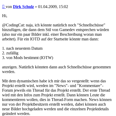
Beitrag
von
Dirk Schulz
»
01.04.2009, 15:02
Hi,
@CodingCat: naja, ich könnte natürlich noch "Schnellschüsse"
hinzufügen, die dann dem Stil von Gamedev entsprechen würden
(also nur ein paar Bilder inkl. einer Beschreibung woran man
arbeitet). Für ein IOTD auf der Startseite könnte man dann:
1. nach neuestem Datum
2. zufällig
3. von Mods bestimmt (IOTW)
anzeigen. Natürlich könnten dann auch Schnellschüsse genommen
werden.
Mit dem dynamischen habe ich mir das so vergestellt: wenn das
Projekt erstellt wird, werden im "News"- und "Kommentare"-
Forum jeweils ein Thread für das Projekt erstellt. Der erste Thread
wird mit den Infos zum Projekt erstellt. Dann können Leute die
kommentieren wollen, dies in Thread-Form machen. News können
nur von der Projektbesitzern erstellt werden, dabei können auch
neue Bilder hochgeladen werden und die einzelnen Projektdetails
geändert werden.