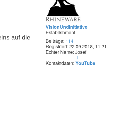
VisionUndInitiative
Establishment
ins auf die
Beiträge:
114
Registriert:
22.09.2018, 11:21
Echter Name:
Josef
Kontaktdaten
von
Kontaktdaten:
YouTube
VisionUndInitiative