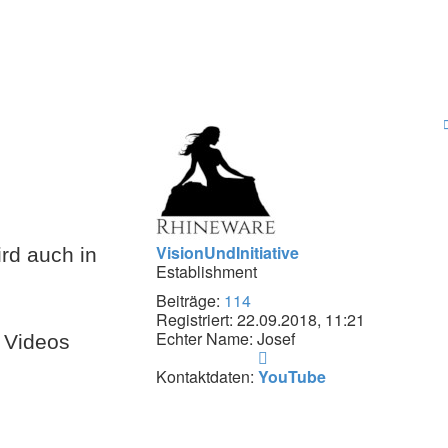
VisionUndInitiative
rd auch in
Establishment
Beiträge:
114
Registriert:
22.09.2018, 11:21
Echter Name:
Josef
e Videos
Kontaktdaten
von
Kontaktdaten:
YouTube
VisionUndInitiative