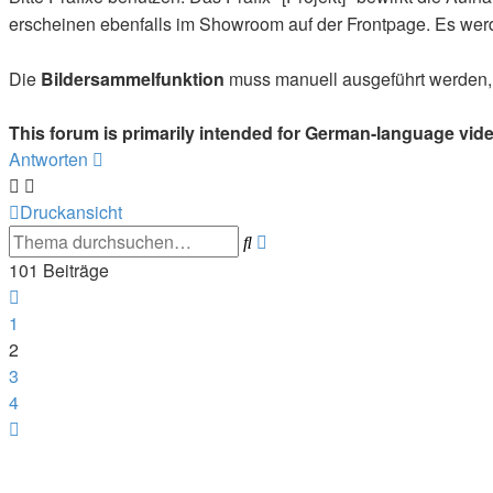
erscheinen ebenfalls im Showroom auf der Frontpage. Es werd
Die
Bildersammelfunktion
muss manuell ausgeführt werden,
This forum is primarily intended for German-language vid
Antworten
Druckansicht
Suche
Erweiterte
Suche
101 Beiträge
Vorherige
1
2
3
4
Nächste