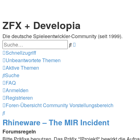
ZFX + Developia
Die deutsche Spieleentwickler-Community (seit 1999).
Suche
Erweiterte
Suche
Schnellzugriff
Unbeantwortete Themen
Aktive Themen
Suche
FAQ
Anmelden
Registrieren
Foren-Übersicht
Community
Vorstellungsbereich
Suche
Rhineware – The MIR Incident
Forumsregeln
Bitte Präfixe benutzen. Das Präfix "[Projekt]" bewirkt die 