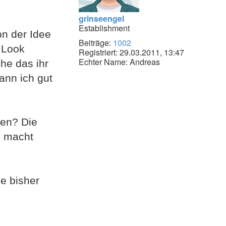
grinseengel
Establishment
on der Idee
Beiträge:
1002
r Look
Registriert:
29.03.2011, 13:47
Echter Name:
Andreas
che das ihr
kann ich gut
ben? Die
d macht
e bisher