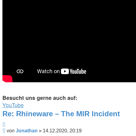
Besucht uns gerne auch auf:
YouTube
Re: Rhineware – The MIR Incident
Zitieren
Beitrag
von
Jonathan
»
14.12.2020, 20:19