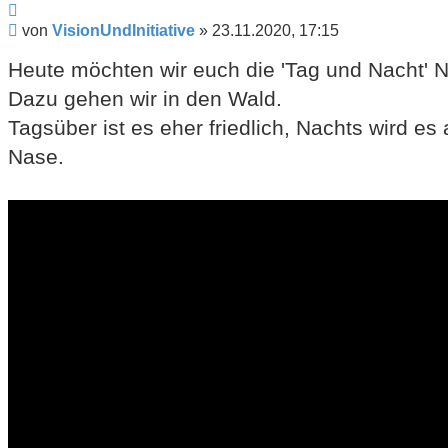
Zitieren
Beitrag
von
VisionUndInitiative
»
23.11.2020, 17:15
Heute möchten wir euch die 'Tag und Nacht' 
Dazu gehen wir in den Wald.
Tagsüber ist es eher friedlich, Nachts wird e
Nase.