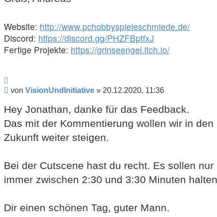
Website:
http://www.pchobbyspieleschmiede.de/
Discord:
https://discord.gg/PHZFBptfxJ
Fertige Projekte:
https://grinseengel.itch.io/
Zitieren
Beitrag
von
VisionUndInitiative
»
20.12.2020, 11:36
Hey Jonathan, danke für das Feedback.
Das mit der Kommentierung wollen wir in den z
Zukunft weiter steigen.
Bei der Cutscene hast du recht. Es sollen nur
immer zwischen 2:30 und 3:30 Minuten halten
Dir einen schönen Tag, guter Mann.