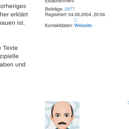
Establishment
vorheriges
Beiträge:
2977
her erklärt
Registriert:
04.08.2004, 20:06
Kontaktdaten
hauen ist.
von
Kontaktdaten:
Website
Jonathan
e Texte
ipielle
haben und