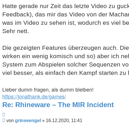
Hatte gerade nur Zeit das letzte Video zu gu
Feedback), das mir das Video von der Machart 
was im Video zu sehen ist, wodurch es viel be
Sehr nett.
Die gezeigten Features überzeugen auch. Die 
wirken ein wenig komisch und so) aber ich ne
System zum Abspielen solcher Sequenzen vorzu
viel besser, als einfach den Kampf starten zu 
Lieber dumm fragen, als dumm bleiben!
https://jonathank.de/games/
Re: Rhineware – The MIR Incident
Zitieren
Beitrag
von
grinseengel
»
16.12.2020, 11:41