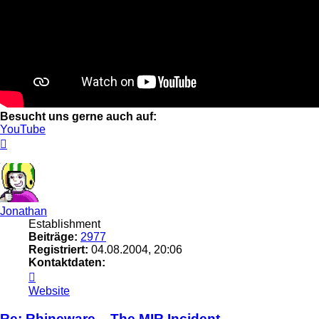
Besucht uns gerne auch auf:
YouTube
Nach
oben
Jonathan
Establishment
Beiträge:
2977
Registriert:
04.08.2004, 20:06
Kontaktdaten:
Kontaktdaten
von
Website
Jonathan
Re: Rhineware – The MIR Incident