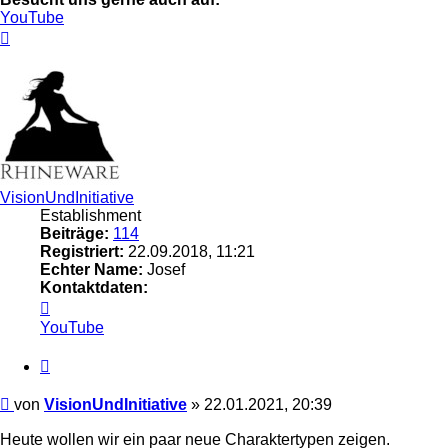
YouTube
Nach
oben
VisionUndInitiative
Establishment
Beiträge:
114
Registriert:
22.09.2018, 11:21
Echter Name:
Josef
Kontaktdaten:
Kontaktdaten
von
YouTube
VisionUndInitiative
Zitieren
Beitrag
von
VisionUndInitiative
»
22.01.2021, 20:39
Heute wollen wir ein paar neue Charaktertypen zeigen.