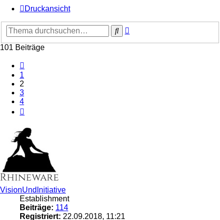
Druckansicht
Erweiterte
Suche
Suche
101 Beiträge
Vorherige
1
2
3
4
Nächste
VisionUndInitiative
Establishment
Beiträge:
114
Registriert:
22.09.2018, 11:21