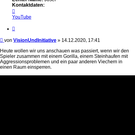
Kontaktdaten:
Kontaktdaten
von
YouTube
VisionUndInitiative
Zitieren
Beitrag
von
VisionUndInitiative
»
14.12.2020, 17:41
Heute wollen wir uns anschauen was passiert, wenn wir den
Spieler zusammen mit einem Gorilla, einem Steinhaufen mit
Aggressionsproblemen und ein paar anderen Viechern in
einen Raum einsperren.