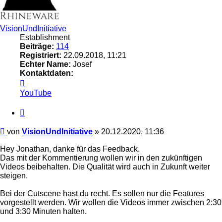
VisionUndInitiative
Establishment
Beiträge:
114
Registriert:
22.09.2018, 11:21
Echter Name:
Josef
Kontaktdaten:
Kontaktdaten
von
YouTube
VisionUndInitiative
Zitieren
Beitrag
von
VisionUndInitiative
»
20.12.2020, 11:36
Hey Jonathan, danke für das Feedback.
Das mit der Kommentierung wollen wir in den zukünftigen
Videos beibehalten. Die Qualität wird auch in Zukunft weiter
steigen.
Bei der Cutscene hast du recht. Es sollen nur die Features
vorgestellt werden. Wir wollen die Videos immer zwischen 2:30
und 3:30 Minuten halten.