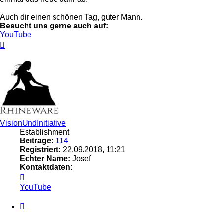
Auch dir einen schönen Tag, guter Mann.
Besucht uns gerne auch auf:
YouTube
Nach
oben
VisionUndInitiative
Establishment
Beiträge:
114
Registriert:
22.09.2018, 11:21
Echter Name:
Josef
Kontaktdaten:
Kontaktdaten
von
YouTube
VisionUndInitiative
Zitieren