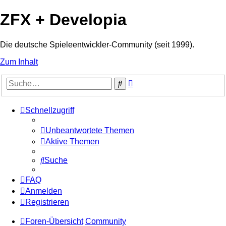
ZFX + Developia
Die deutsche Spieleentwickler-Community (seit 1999).
Zum Inhalt
Erweiterte
Suche
Suche
Schnellzugriff
Unbeantwortete Themen
Aktive Themen
Suche
FAQ
Anmelden
Registrieren
Foren-Übersicht
Community