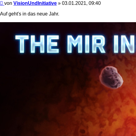
Beitrag
von
VisionUndInitiative
»
03.01.2021, 09:40
Auf geht's in das neue Jahr.