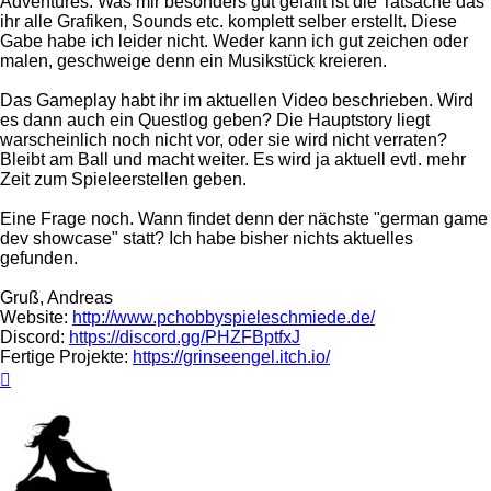
Adventures. Was mir besonders gut gefällt ist die Tatsache das
ihr alle Grafiken, Sounds etc. komplett selber erstellt. Diese
Gabe habe ich leider nicht. Weder kann ich gut zeichen oder
malen, geschweige denn ein Musikstück kreieren.
Das Gameplay habt ihr im aktuellen Video beschrieben. Wird
es dann auch ein Questlog geben? Die Hauptstory liegt
warscheinlich noch nicht vor, oder sie wird nicht verraten?
Bleibt am Ball und macht weiter. Es wird ja aktuell evtl. mehr
Zeit zum Spieleerstellen geben.
Eine Frage noch. Wann findet denn der nächste "german game
dev showcase" statt? Ich habe bisher nichts aktuelles
gefunden.
Gruß, Andreas
Website:
http://www.pchobbyspieleschmiede.de/
Discord:
https://discord.gg/PHZFBptfxJ
Fertige Projekte:
https://grinseengel.itch.io/
Nach
oben