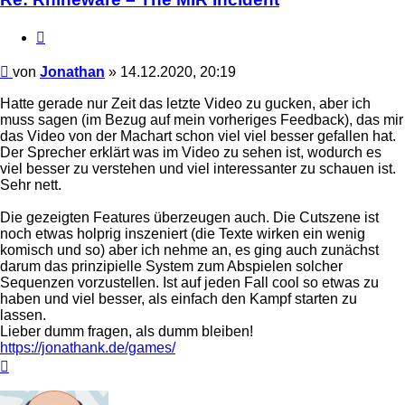
Zitieren
Beitrag
von
Jonathan
»
14.12.2020, 20:19
Hatte gerade nur Zeit das letzte Video zu gucken, aber ich
muss sagen (im Bezug auf mein vorheriges Feedback), das mir
das Video von der Machart schon viel viel besser gefallen hat.
Der Sprecher erklärt was im Video zu sehen ist, wodurch es
viel besser zu verstehen und viel interessanter zu schauen ist.
Sehr nett.
Die gezeigten Features überzeugen auch. Die Cutszene ist
noch etwas holprig inszeniert (die Texte wirken ein wenig
komisch und so) aber ich nehme an, es ging auch zunächst
darum das prinzipielle System zum Abspielen solcher
Sequenzen vorzustellen. Ist auf jeden Fall cool so etwas zu
haben und viel besser, als einfach den Kampf starten zu
lassen.
Lieber dumm fragen, als dumm bleiben!
https://jonathank.de/games/
Nach
oben