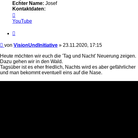
Echter Name:
Josef
Kontaktdaten:
Kontaktdaten
von
YouTube
VisionUndInitiative
Zitieren
Beitrag
von
VisionUndInitiative
»
23.11.2020, 17:15
Heute möchten wir euch die 'Tag und Nacht' Neuerung zeigen.
Dazu gehen wir in den Wald.
Tagsüber ist es eher friedlich, Nachts wird es aber gefährlicher
und man bekommt eventuell eins auf die Nase.