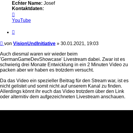
Echter Name:
Josef
Kontaktdaten:
Kontaktdaten
von
YouTube
VisionUndInitiative
Zitieren
Beitrag
von
VisionUndInitiative
»
30.01.2021, 19:03
Auch diesmal waren wir wieder beim
'GermanGameDevShowcase' Livestream dabei. Zwar ist es
schwierig drei Monate Entwicklung in ein 2 Minuten Video zu
packen aber wir haben es trotzdem versucht.
Da das Video ein spezieller Beitrag für den Stream war, ist es
nicht gelistet und somit nicht auf unserem Kanal zu finden.
Allerdings könnt ihr euch das Video trotzdem über den Link
oder alternitiv dem aufgezeichneten Livestream anschauen.