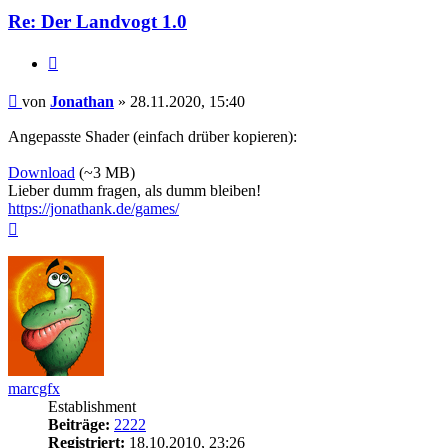
Re: Der Landvogt 1.0
Zitieren
Beitrag
von
Jonathan
»
28.11.2020, 15:40
Angepasste Shader (einfach drüber kopieren):
Download
(~3 MB)
Lieber dumm fragen, als dumm bleiben!
https://jonathank.de/games/
Nach
oben
marcgfx
Establishment
Beiträge:
2222
Registriert:
18.10.2010, 23:26