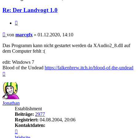
Re: Der Landvogt 1.0
Zitieren
Beitrag
von
marcgfx
»
01.12.2020, 14:10
Das Programm kann nicht gestartet werden da XAudio2_8.dll auf
dem Computer fehlt :(
edit: Windows 7
Blood of the Undead
https://falkenbrew.itch.io/blood-of-the-undead
Nach
oben
Jonathan
Establishment
Beiträge:
2977
Registriert:
04.08.2004, 20:06
Kontaktdaten:
Kontaktdaten
von
Website