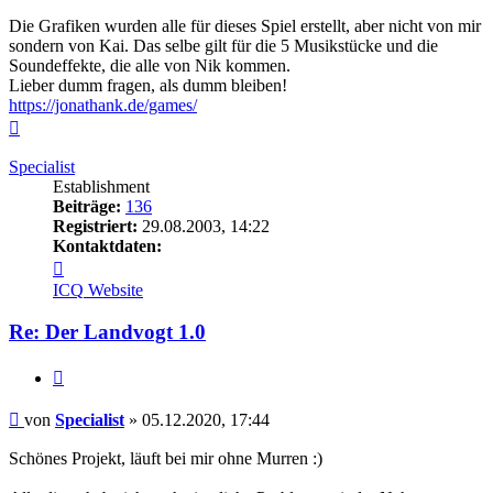
Die Grafiken wurden alle für dieses Spiel erstellt, aber nicht von mir
sondern von Kai. Das selbe gilt für die 5 Musikstücke und die
Soundeffekte, die alle von Nik kommen.
Lieber dumm fragen, als dumm bleiben!
https://jonathank.de/games/
Nach
oben
Specialist
Establishment
Beiträge:
136
Registriert:
29.08.2003, 14:22
Kontaktdaten:
Kontaktdaten
von
ICQ
Website
Specialist
Re: Der Landvogt 1.0
Zitieren
Beitrag
von
Specialist
»
05.12.2020, 17:44
Schönes Projekt, läuft bei mir ohne Murren :)