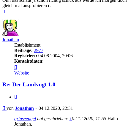
Ohh das schaut ja schon richtig schick aus werde ich morgen doch
gleich mal ausprobieren (:
Nach
oben
Jonathan
Establishment
Beiträge:
2977
Registriert:
04.08.2004, 20:06
Kontaktdaten:
Kontaktdaten
von
Website
Jonathan
Re: Der Landvogt 1.0
Zitieren
Beitrag
von
Jonathan
»
04.12.2020, 22:31
grinseengel
hat geschrieben:
↑
02.12.2020, 11:55
Hallo
Jonathan,