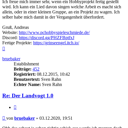
Ich freue mich immer sehr, wenn ein Hobbyprojekt fertig gestellt
wird. Ich kann ein Lied davon singen welche Arbeit es macht sich
allein, oder in einer kleinen Gruppe, an ein Projekt zu wagen. Ich
selber habe mich damit in der Vergangenheit überfordert.
Gruß, Andreas
Website:
http://www.pchobbyspieleschmiede.de/
Discord:
https://discord.gg/PHZFBptfxJ
Fertige Projekte:
https://grinseengel.itch.io/
Nach
oben
bruebaker
Establishment
Beiträge:
452
Registriert:
08.12.2015, 10:42
Benutzertext:
Sven Rahn
Echter Name:
Sven Rahn
Re: Der Landvogt 1.0
Zitieren
Beitrag
von
bruebaker
»
03.12.2020, 19:51