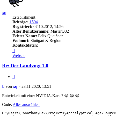
xq
Establishment
Beiträge:
1594
Registriert:
07.10.2012, 14:56
Alter Benutzername:
MasterQ32
Echter Name:
Felix Queißner
Wohnort:
Stuttgart & Region
Kontaktdaten:
Kontaktdaten
von
Website
xq
Re: Der Landvogt 1.0
Zitieren
Beitrag
von
xq
»
28.11.2020, 13:51
Entwickelt mit einer NVIDIA-Karte? 😁 😁 😁
Code:
Alles auswählen
C:\Users\Jonathan\Dev\Projects\Apocalyptical Age\Source