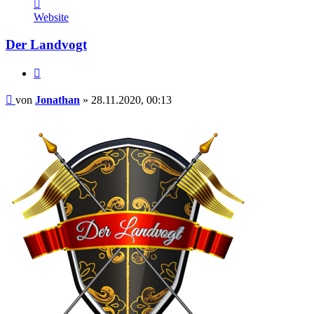
Kontaktdaten
von
Website
Jonathan
Der Landvogt
Zitieren
Beitrag
von
Jonathan
»
28.11.2020, 00:13