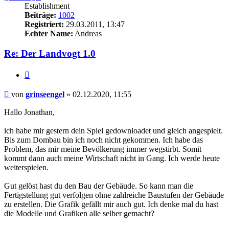
Establishment
Beiträge:
1002
Registriert:
29.03.2011, 13:47
Echter Name:
Andreas
Re: Der Landvogt 1.0
Zitieren
Beitrag
von
grinseengel
»
02.12.2020, 11:55
Hallo Jonathan,
ich habe mir gestern dein Spiel gedownloadet und gleich angespielt.
Bis zum Dombau bin ich noch nicht gekommen. Ich habe das
Problem, das mir meine Bevölkerung immer wegstirbt. Somit
kommt dann auch meine Wirtschaft nicht in Gang. Ich werde heute
weiterspielen.
Gut gelöst hast du den Bau der Gebäude. So kann man die
Fertigstellung gut verfolgen ohne zahlreiche Baustufen der Gebäude
zu erstellen. Die Grafik gefällt mir auch gut. Ich denke mal du hast
die Modelle und Grafiken alle selber gemacht?