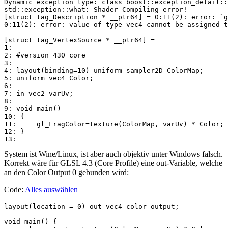
Dynamic exception type: class boost::exception_detail::
std::exception::what: Shader Compiling error!

[struct tag_Description * __ptr64] = 0:11(2): error: `g
0:11(2): error: value of type vec4 cannot be assigned t
[struct tag_VertexSource * __ptr64] =

1:

2: #version 430 core

3:

4: layout(binding=10) uniform sampler2D ColorMap;

5: uniform vec4 Color;

6:

7: in vec2 varUv;

8:

9: void main()

10: {

11:     gl_FragColor=texture(ColorMap, varUv) * Color;

12: }

System ist Wine/Linux, ist aber auch objektiv unter Windows falsch.
Korrekt wäre für GLSL 4.3 (Core Profile) eine out-Variable, welche
an den Color Output 0 gebunden wird:
Code:
Alles auswählen
layout(location = 0) out vec4 color_output;

void main() {
