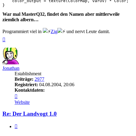
    color_output = texture(ColorMap, varUv) * Color;

War mal MasterQ32, findet den Namen aber mittlerweile
ziemlich albern…
Programmiert viel in
Zig
und nervt Leute damit.
Nach
oben
Jonathan
Establishment
Beiträge:
2977
Registriert:
04.08.2004, 20:06
Kontaktdaten:
Kontaktdaten
von
Website
Jonathan
Re: Der Landvogt 1.0
Zitieren