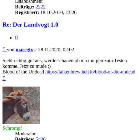
Establishment
Beiträge:
2222
Registriert:
18.10.2010, 23:26
Re: Der Landvogt 1.0
Zitieren
Beitrag
von
marcgfx
»
28.11.2020, 02:02
Sieht richtig gut aus, werde schauen ob ich morgen zum Testen
komme. Jetzt zu müde :)
Blood of the Undead
https://falkenbrew.itch.io/blood-of-the-undead
Nach
oben
Schrompf
Moderator
Beiträge:
5406