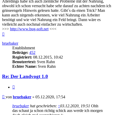
Allerdings habe ich auch ziemliche Probleme mit der Nahrung,
obwohl ich schon versucht habe sehr darauf zu achten nachdem ich
grinseengels Hinweis gelesen hatte. Gibt´s da einen Trick? Man
kann auch nirgends erkennen, wie viel Nahrung ein Arbeiter
benötigt und wie viel Nahrung ein Feld bringt. Dann wäre es
vielleicht auch nochmal einfacher zu wirtschaften.
>>>
http://www.bug-soft.net
<<<
Nach
oben
bruebaker
Establishment
Beiträge:
452
Registriert:
08.12.2015, 10:42
Benutzertext:
Sven Rahn
Echter Name:
Sven Rahn
Re: Der Landvogt 1.0
Zitieren
Beitrag
von
bruebaker
»
05.12.2020, 17:54
bruebaker
hat geschrieben:
↑
03.12.2020, 19:51
Ohh
das schaut ja schon richtig schick aus werde ich morgen