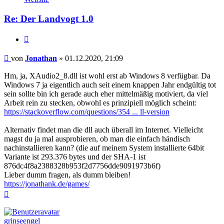
Jonathan
Re: Der Landvogt 1.0
Zitieren
Beitrag
von
Jonathan
»
01.12.2020, 21:09
Hm, ja, XAudio2_8.dll ist wohl erst ab Windows 8 verfügbar. Da
Windows 7 ja eigentlich auch seit einem knappen Jahr endgültig tot
sein sollte bin ich gerade auch eher mittelmäßig motiviert, da viel
Arbeit rein zu stecken, obwohl es prinzipiell möglich scheint:
https://stackoverflow.com/questions/354 ... ll-version
Alternativ findet man die dll auch überall im Internet. Vielleicht
magst du ja mal ausprobieren, ob man die einfach händisch
nachinstallieren kann? (die auf meinem System installierte 64bit
Variante ist 293.376 bytes und der SHA-1 ist
876dc4f8a2388328b953f2d7756dde9091973b6f)
Lieber dumm fragen, als dumm bleiben!
https://jonathank.de/games/
Nach
oben
grinseengel