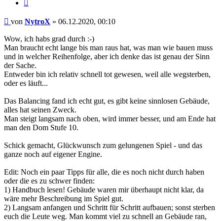
Zitieren
Beitrag
von
NytroX
»
06.12.2020, 00:10
Wow, ich habs grad durch :-)
Man braucht echt lange bis man raus hat, was man wie bauen muss
und in welcher Reihenfolge, aber ich denke das ist genau der Sinn
der Sache.
Entweder bin ich relativ schnell tot gewesen, weil alle wegsterben,
oder es läuft...
Das Balancing fand ich echt gut, es gibt keine sinnlosen Gebäude,
alles hat seinen Zweck.
Man steigt langsam nach oben, wird immer besser, und am Ende hat
man den Dom Stufe 10.
Schick gemacht, Glückwunsch zum gelungenen Spiel - und das
ganze noch auf eigener Engine.
Edit: Noch ein paar Tipps für alle, die es noch nicht durch haben
oder die es zu schwer finden:
1) Handbuch lesen! Gebäude waren mir überhaupt nicht klar, da
wäre mehr Beschreibung im Spiel gut.
2) Langsam anfangen und Schritt für Schritt aufbauen; sonst sterben
euch die Leute weg. Man kommt viel zu schnell an Gebäude ran,