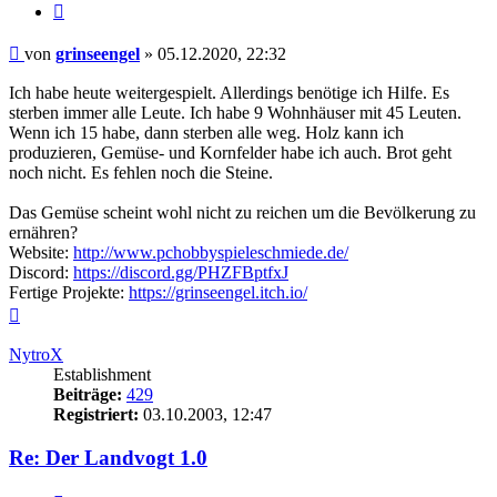
Zitieren
Beitrag
von
grinseengel
»
05.12.2020, 22:32
Ich habe heute weitergespielt. Allerdings benötige ich Hilfe. Es
sterben immer alle Leute. Ich habe 9 Wohnhäuser mit 45 Leuten.
Wenn ich 15 habe, dann sterben alle weg. Holz kann ich
produzieren, Gemüse- und Kornfelder habe ich auch. Brot geht
noch nicht. Es fehlen noch die Steine.
Das Gemüse scheint wohl nicht zu reichen um die Bevölkerung zu
ernähren?
Website:
http://www.pchobbyspieleschmiede.de/
Discord:
https://discord.gg/PHZFBptfxJ
Fertige Projekte:
https://grinseengel.itch.io/
Nach
oben
NytroX
Establishment
Beiträge:
429
Registriert:
03.10.2003, 12:47
Re: Der Landvogt 1.0