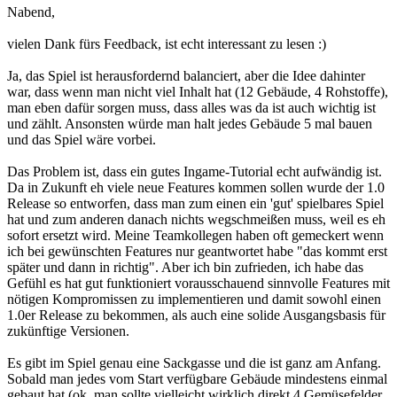
Nabend,
vielen Dank fürs Feedback, ist echt interessant zu lesen :)
Ja, das Spiel ist herausfordernd balanciert, aber die Idee dahinter
war, dass wenn man nicht viel Inhalt hat (12 Gebäude, 4 Rohstoffe),
man eben dafür sorgen muss, dass alles was da ist auch wichtig ist
und zählt. Ansonsten würde man halt jedes Gebäude 5 mal bauen
und das Spiel wäre vorbei.
Das Problem ist, dass ein gutes Ingame-Tutorial echt aufwändig ist.
Da in Zukunft eh viele neue Features kommen sollen wurde der 1.0
Release so entworfen, dass man zum einen ein 'gut' spielbares Spiel
hat und zum anderen danach nichts wegschmeißen muss, weil es eh
sofort ersetzt wird. Meine Teamkollegen haben oft gemeckert wenn
ich bei gewünschten Features nur geantwortet habe "das kommt erst
später und dann in richtig". Aber ich bin zufrieden, ich habe das
Gefühl es hat gut funktioniert vorausschauend sinnvolle Features mit
nötigen Kompromissen zu implementieren und damit sowohl einen
1.0er Release zu bekommen, als auch eine solide Ausgangsbasis für
zukünftige Versionen.
Es gibt im Spiel genau eine Sackgasse und die ist ganz am Anfang.
Sobald man jedes vom Start verfügbare Gebäude mindestens einmal
gebaut hat (ok, man sollte vielleicht wirklich direkt 4 Gemüsefelder