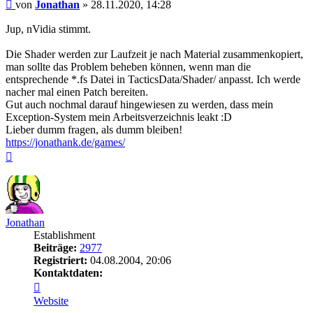
Beitrag
von
Jonathan
»
28.11.2020, 14:28
Jup, nVidia stimmt.
Die Shader werden zur Laufzeit je nach Material zusammenkopiert,
man sollte das Problem beheben können, wenn man die
entsprechende *.fs Datei in TacticsData/Shader/ anpasst. Ich werde
nacher mal einen Patch bereiten.
Gut auch nochmal darauf hingewiesen zu werden, dass mein
Exception-System mein Arbeitsverzeichnis leakt :D
Lieber dumm fragen, als dumm bleiben!
https://jonathank.de/games/
Nach
oben
Jonathan
Establishment
Beiträge:
2977
Registriert:
04.08.2004, 20:06
Kontaktdaten:
Kontaktdaten
von
Website
Jonathan