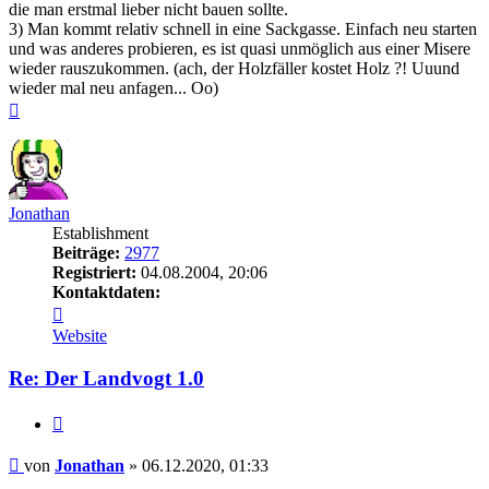
die man erstmal lieber nicht bauen sollte.
3) Man kommt relativ schnell in eine Sackgasse. Einfach neu starten
und was anderes probieren, es ist quasi unmöglich aus einer Misere
wieder rauszukommen. (ach, der Holzfäller kostet Holz ?! Uuund
wieder mal neu anfagen... Oo)
Nach
oben
Jonathan
Establishment
Beiträge:
2977
Registriert:
04.08.2004, 20:06
Kontaktdaten:
Kontaktdaten
von
Website
Jonathan
Re: Der Landvogt 1.0
Zitieren
Beitrag
von
Jonathan
»
06.12.2020, 01:33