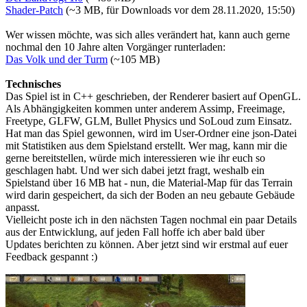
Shader-Patch
(~3 MB, für Downloads vor dem 28.11.2020, 15:50)
Wer wissen möchte, was sich alles verändert hat, kann auch gerne
nochmal den 10 Jahre alten Vorgänger runterladen:
Das Volk und der Turm
(~105 MB)
Technisches
Das Spiel ist in C++ geschrieben, der Renderer basiert auf OpenGL.
Als Abhängigkeiten kommen unter anderem Assimp, Freeimage,
Freetype, GLFW, GLM, Bullet Physics und SoLoud zum Einsatz.
Hat man das Spiel gewonnen, wird im User-Ordner eine json-Datei
mit Statistiken aus dem Spielstand erstellt. Wer mag, kann mir die
gerne bereitstellen, würde mich interessieren wie ihr euch so
geschlagen habt. Und wer sich dabei jetzt fragt, weshalb ein
Spielstand über 16 MB hat - nun, die Material-Map für das Terrain
wird darin gespeichert, da sich der Boden an neu gebaute Gebäude
anpasst.
Vielleicht poste ich in den nächsten Tagen nochmal ein paar Details
aus der Entwicklung, auf jeden Fall hoffe ich aber bald über
Updates berichten zu können. Aber jetzt sind wir erstmal auf euer
Feedback gespannt :)