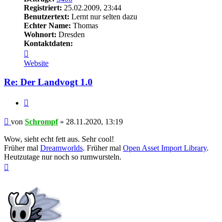
Registriert:
25.02.2009, 23:44
Benutzertext:
Lernt nur selten dazu
Echter Name:
Thomas
Wohnort:
Dresden
Kontaktdaten:
Kontaktdaten
von
Website
Schrompf
Re: Der Landvogt 1.0
Zitieren
Beitrag
von
Schrompf
»
28.11.2020, 13:19
Wow, sieht echt fett aus. Sehr cool!
Früher mal
Dreamworlds
. Früher mal
Open Asset Import Library
.
Heutzutage nur noch so rumwursteln.
Nach
oben