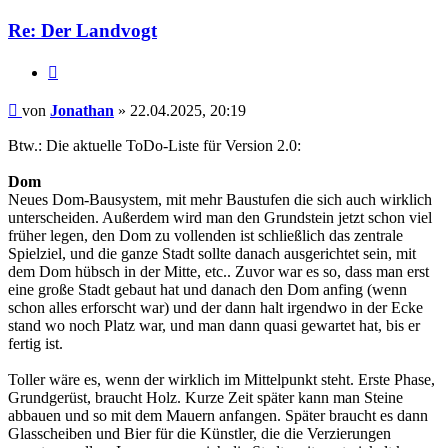
Jonathan
Re: Der Landvogt
Zitieren
Beitrag
von
Jonathan
»
22.04.2025, 20:19
Btw.: Die aktuelle ToDo-Liste für Version 2.0:
Dom
Neues Dom-Bausystem, mit mehr Baustufen die sich auch wirklich
unterscheiden. Außerdem wird man den Grundstein jetzt schon viel
früher legen, den Dom zu vollenden ist schließlich das zentrale
Spielziel, und die ganze Stadt sollte danach ausgerichtet sein, mit
dem Dom hübsch in der Mitte, etc.. Zuvor war es so, dass man erst
eine große Stadt gebaut hat und danach den Dom anfing (wenn
schon alles erforscht war) und der dann halt irgendwo in der Ecke
stand wo noch Platz war, und man dann quasi gewartet hat, bis er
fertig ist.
Toller wäre es, wenn der wirklich im Mittelpunkt steht. Erste Phase,
Grundgerüst, braucht Holz. Kurze Zeit später kann man Steine
abbauen und so mit dem Mauern anfangen. Später braucht es dann
Glasscheiben und Bier für die Künstler, die die Verzierungen