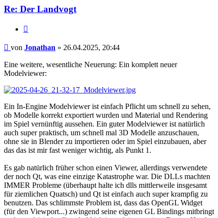
Re: Der Landvogt
Zitieren
Beitrag
von
Jonathan
»
26.04.2025, 20:44
Eine weitere, wesentliche Neuerung: Ein komplett neuer
Modelviewer:
Ein In-Engine Modelviewer ist einfach Pflicht um schnell zu sehen,
ob Modelle korrekt exportiert wurden und Material und Rendering
im Spiel vernünftig aussehen. Ein guter Modelviewer ist natürlich
auch super praktisch, um schnell mal 3D Modelle anzuschauen,
ohne sie in Blender zu importieren oder im Spiel einzubauen, aber
das das ist mir fast weniger wichtig, als Punkt 1.
Es gab natürlich früher schon einen Viewer, allerdings verwendete
der noch Qt, was eine einzige Katastrophe war. Die DLLs machten
IMMER Probleme (überhaupt halte ich dlls mittlerweile insgesamt
für ziemlichen Quatsch) und Qt ist einfach auch super krampfig zu
benutzen. Das schlimmste Problem ist, dass das OpenGL Widget
(für den Viewport...) zwingend seine eigenen GL Bindings mitbringt