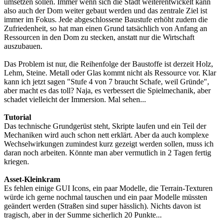
umsetzen sollen. Immer wenn sich die Stadt weiterentwickelt kann
also auch der Dom weiter gebaut werden und das zentrale Ziel ist
immer im Fokus. Jede abgeschlossene Baustufe erhöht zudem die
Zufriedenheit, so hat man einen Grund tatsächlich von Anfang an
Ressourcen in den Dom zu stecken, anstatt nur die Wirtschaft
auszubauen.
Das Problem ist nur, die Reihenfolge der Baustoffe ist derzeit Holz,
Lehm, Steine. Metall oder Glas kommt nicht als Ressource vor. Klar
kann ich jetzt sagen "Stufe 4 von 7 braucht Schafe, weil Gründe",
aber macht es das toll? Naja, es verbessert die Spielmechanik, aber
schadet vielleicht der Immersion. Mal sehen...
Tutorial
Das technische Grundgerüst steht, Skripte laufen und ein Teil der
Mechaniken wird auch schon nett erklärt. Aber da auch komplexe
Wechselwirkungen zumindest kurz gezeigt werden sollen, muss ich
daran noch arbeiten. Könnte man aber vermutlich in 2 Tagen fertig
kriegen.
Asset-Kleinkram
Es fehlen einige GUI Icons, ein paar Modelle, die Terrain-Texturen
würde ich gerne nochmal tauschen und ein paar Modelle müssten
geändert werden (Straßen sind super hässlich). Nichts davon ist
tragisch, aber in der Summe sicherlich 20 Punkte...