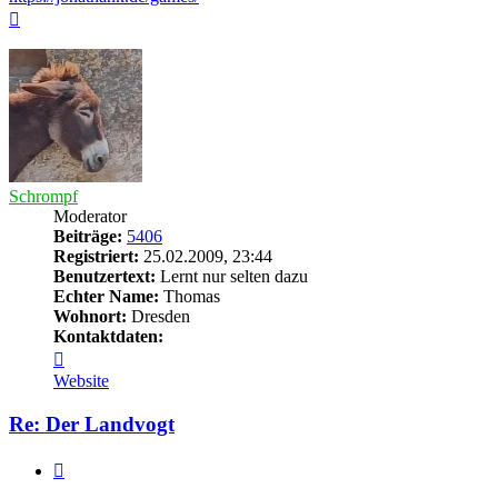
Nach
oben
Schrompf
Moderator
Beiträge:
5406
Registriert:
25.02.2009, 23:44
Benutzertext:
Lernt nur selten dazu
Echter Name:
Thomas
Wohnort:
Dresden
Kontaktdaten:
Kontaktdaten
von
Website
Schrompf
Re: Der Landvogt
Zitieren