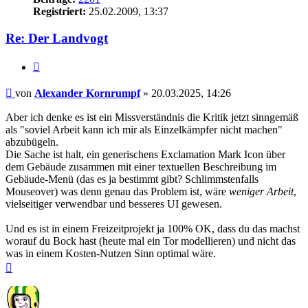
Registriert:
25.02.2009, 13:37
Re: Der Landvogt
Zitieren
Beitrag
von
Alexander Kornrumpf
»
20.03.2025, 14:26
Aber ich denke es ist ein Missverständnis die Kritik jetzt sinngemäß
als "soviel Arbeit kann ich mir als Einzelkämpfer nicht machen"
abzubügeln.
Die Sache ist halt, ein generischens Exclamation Mark Icon über
dem Gebäude zusammen mit einer textuellen Beschreibung im
Gebäude-Menü (das es ja bestimmt gibt? Schlimmstenfalls
Mouseover) was denn genau das Problem ist, wäre
weniger Arbeit
,
vielseitiger verwendbar und besseres UI gewesen.
Und es ist in einem Freizeitprojekt ja 100% OK, dass du das machst
worauf du Bock hast (heute mal ein Tor modellieren) und nicht das
was in einem Kosten-Nutzen Sinn optimal wäre.
Nach
oben