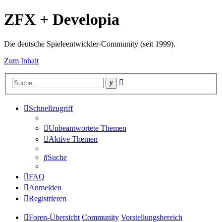
ZFX + Developia
Die deutsche Spieleentwickler-Community (seit 1999).
Zum Inhalt
Erweiterte
Suche
Suche
Schnellzugriff
Unbeantwortete Themen
Aktive Themen
Suche
FAQ
Anmelden
Registrieren
Foren-Übersicht
Community
Vorstellungsbereich