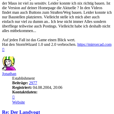
der Maus ist viel zu sensitiv. Leider konnte ich nix richtig bauen. Ist
die Version auf deiner Homepage die Aktuelle ? In den Videos
findet man auch Buttons zum Straßen/Weg bauen. Leider konnte ich
nur Baustellen platzieren. Vielleicht stelle ich mich aber auch
einfach nur viel zu dumm an.. Ich lese nicht immer Alles sondern
überfliege teilweise auch Postings. Vielleicht habe ich deshalb nicht
alles mitbekommen...
Auf jeden Fall ist das Game einen Blick wert.
Hat den StormWizard 1.0 und 2.0 verbrochen.
https://mirrorcad.com
Nach
oben
Jonathan
Establishment
Beiträge:
2977
Registriert:
04.08.2004, 20:06
Kontaktdaten:
Kontaktdaten
von
Website
Jonathan
Re: Der Landvogt