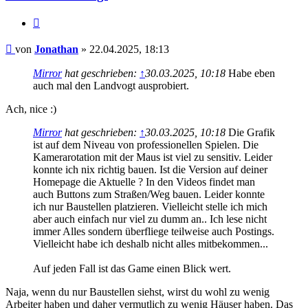
Zitieren
Beitrag
von
Jonathan
»
22.04.2025, 18:13
Mirror
hat geschrieben:
↑
30.03.2025, 10:18
Habe eben
auch mal den Landvogt ausprobiert.
Ach, nice :)
Mirror
hat geschrieben:
↑
30.03.2025, 10:18
Die Grafik
ist auf dem Niveau von professionellen Spielen. Die
Kamerarotation mit der Maus ist viel zu sensitiv. Leider
konnte ich nix richtig bauen. Ist die Version auf deiner
Homepage die Aktuelle ? In den Videos findet man
auch Buttons zum Straßen/Weg bauen. Leider konnte
ich nur Baustellen platzieren. Vielleicht stelle ich mich
aber auch einfach nur viel zu dumm an.. Ich lese nicht
immer Alles sondern überfliege teilweise auch Postings.
Vielleicht habe ich deshalb nicht alles mitbekommen...
Auf jeden Fall ist das Game einen Blick wert.
Naja, wenn du nur Baustellen siehst, wirst du wohl zu wenig
Arbeiter haben und daher vermutlich zu wenig Häuser haben. Das