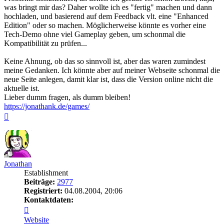
was bringt mir das? Daher wollte ich es "fertig" machen und dann
hochladen, und basierend auf dem Feedback vlt. eine "Enhanced
Edition" oder so machen. Möglicherweise könnte es vorher eine
Tech-Demo ohne viel Gameplay geben, um schonmal die
Kompatibilität zu prüfen...
Keine Ahnung, ob das so sinnvoll ist, aber das waren zumindest
meine Gedanken. Ich könnte aber auf meiner Webseite schonmal die
neue Seite anlegen, damit klar ist, dass die Version online nicht die
aktuelle ist.
Lieber dumm fragen, als dumm bleiben!
https://jonathank.de/games/
Nach
oben
Jonathan
Establishment
Beiträge:
2977
Registriert:
04.08.2004, 20:06
Kontaktdaten:
Kontaktdaten
von
Website