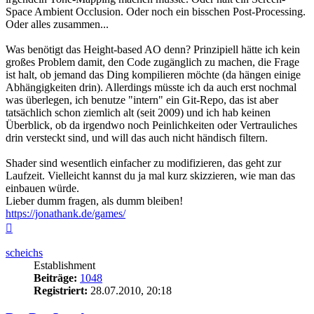
Space Ambient Occlusion. Oder noch ein bisschen Post-Processing.
Oder alles zusammen...
Was benötigt das Height-based AO denn? Prinzipiell hätte ich kein
großes Problem damit, den Code zugänglich zu machen, die Frage
ist halt, ob jemand das Ding kompilieren möchte (da hängen einige
Abhängigkeiten drin). Allerdings müsste ich da auch erst nochmal
was überlegen, ich benutze "intern" ein Git-Repo, das ist aber
tatsächlich schon ziemlich alt (seit 2009) und ich hab keinen
Überblick, ob da irgendwo noch Peinlichkeiten oder Vertrauliches
drin versteckt sind, und will das auch nicht händisch filtern.
Shader sind wesentlich einfacher zu modifizieren, das geht zur
Laufzeit. Vielleicht kannst du ja mal kurz skizzieren, wie man das
einbauen würde.
Lieber dumm fragen, als dumm bleiben!
https://jonathank.de/games/
Nach
oben
scheichs
Establishment
Beiträge:
1048
Registriert:
28.07.2010, 20:18