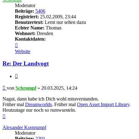
Moderator
Beiträge:
5406
Registriert:
25.02.2009, 23:44
Benutzertext:
Lernt nur selten dazu
Echter Name:
Thomas
Wohnort:
Dresden
Kontaktdaten:
Kontaktdaten
von
Website
Schrompf
Re: Der Landvogt
Zitieren
Beitrag
von
Schrompf
»
20.03.2025, 14:24
Nagut, dann habe ich Dich wohl missverstanden.
Früher mal
Dreamworlds
. Früher mal
Open Asset Import Library
.
Heutzutage nur noch so rumwursteln.
Nach
oben
Alexander Kornrumpf
Moderator
Beiträge:
2201