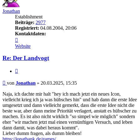
Jonathan
Establishment
Beiträge:
2977
Registriert:
04.08.2004, 20:06
Kontaktdaten:
Kontaktdaten
von
Website
Jonathan
Re: Der Landvogt
Zitieren
Beitrag
von
Jonathan
»
20.03.2025, 15:35
Naja, ich dachte mir halt "hey ich mach jetzt ein neues Icon,
vielleicht krieg ich ja was hübsches hin" und hab dann die erste Idee
umgesetzt und dann vielleicht gemerkt, dass die erste Idee nicht die
beste war, aber dann meine Priorität verlagert, anstatt es hübscher zu
machen. Es ist also nicht wirklich "so simpel wie möglich" sondern
eher "wir machen jetzt mal einen vernünftigen Versuch, und leben
dann damit, was dabei heraus kommt".
Lieber dumm fragen, als dumm bleiben!
https://jonathank.de/games/