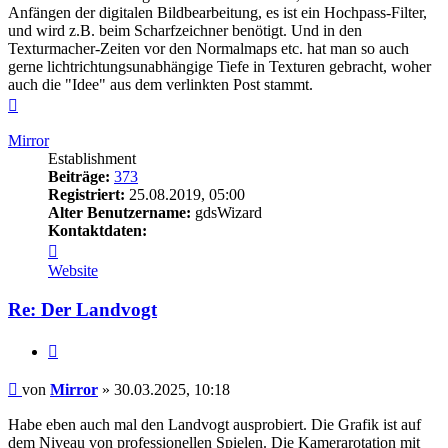
Anfängen der digitalen Bildbearbeitung, es ist ein Hochpass-Filter,
und wird z.B. beim Scharfzeichner benötigt. Und in den
Texturmacher-Zeiten vor den Normalmaps etc. hat man so auch
gerne lichtrichtungsunabhängige Tiefe in Texturen gebracht, woher
auch die "Idee" aus dem verlinkten Post stammt.
Nach
oben
Mirror
Establishment
Beiträge:
373
Registriert:
25.08.2019, 05:00
Alter Benutzername:
gdsWizard
Kontaktdaten:
Kontaktdaten
von
Website
Mirror
Re: Der Landvogt
Zitieren
Beitrag
von
Mirror
»
30.03.2025, 10:18
Habe eben auch mal den Landvogt ausprobiert. Die Grafik ist auf
dem Niveau von professionellen Spielen. Die Kamerarotation mit