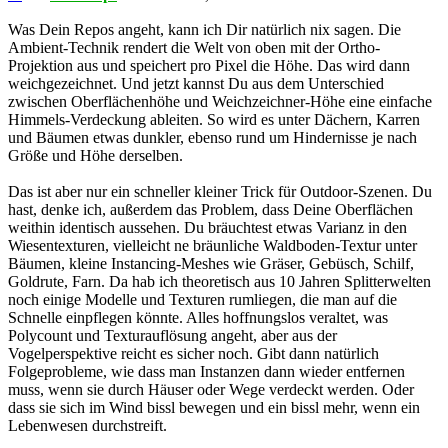
Was Dein Repos angeht, kann ich Dir natürlich nix sagen. Die
Ambient-Technik rendert die Welt von oben mit der Ortho-
Projektion aus und speichert pro Pixel die Höhe. Das wird dann
weichgezeichnet. Und jetzt kannst Du aus dem Unterschied
zwischen Oberflächenhöhe und Weichzeichner-Höhe eine einfache
Himmels-Verdeckung ableiten. So wird es unter Dächern, Karren
und Bäumen etwas dunkler, ebenso rund um Hindernisse je nach
Größe und Höhe derselben.
Das ist aber nur ein schneller kleiner Trick für Outdoor-Szenen. Du
hast, denke ich, außerdem das Problem, dass Deine Oberflächen
weithin identisch aussehen. Du bräuchtest etwas Varianz in den
Wiesentexturen, vielleicht ne bräunliche Waldboden-Textur unter
Bäumen, kleine Instancing-Meshes wie Gräser, Gebüsch, Schilf,
Goldrute, Farn. Da hab ich theoretisch aus 10 Jahren Splitterwelten
noch einige Modelle und Texturen rumliegen, die man auf die
Schnelle einpflegen könnte. Alles hoffnungslos veraltet, was
Polycount und Texturauflösung angeht, aber aus der
Vogelperspektive reicht es sicher noch. Gibt dann natürlich
Folgeprobleme, wie dass man Instanzen dann wieder entfernen
muss, wenn sie durch Häuser oder Wege verdeckt werden. Oder
dass sie sich im Wind bissl bewegen und ein bissl mehr, wenn ein
Lebenwesen durchstreift.