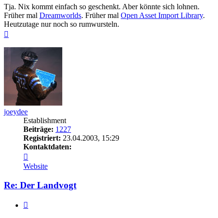
Tja. Nix kommt einfach so geschenkt. Aber könnte sich lohnen.
Früher mal
Dreamworlds
. Früher mal
Open Asset Import Library
.
Heutzutage nur noch so rumwursteln.
Nach
oben
joeydee
Establishment
Beiträge:
1227
Registriert:
23.04.2003, 15:29
Kontaktdaten:
Kontaktdaten
von
Website
joeydee
Re: Der Landvogt
Zitieren