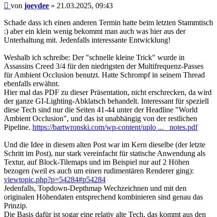
Beitrag
von
joeydee
»
21.03.2025, 09:43
Schade dass ich einen anderen Termin hatte beim letzten Stammtisch
:) aber ein klein wenig bekommt man auch was hier aus der
Unterhaltung mit. Jedenfalls interessante Entwicklung!
Weshalb ich schreibe: Der "schnelle kleine Trick" wurde in
Assassins Creed 3/4 für den niedrigsten der Multifrequenz-Passes
für Ambient Occlusion benutzt. Hatte Schrompf in seinem Thread
ebenfalls erwähnt.
Hier mal das PDF zu dieser Präsentation, nicht erschrecken, da wird
der ganze GI-Lighting-Abklatsch behandelt. Interessant für speziell
diese Tech sind nur die Seiten 41-44 unter der Headline "World
Ambient Occlusion", und das ist unabhängig von der restlichen
Pipeline.
https://bartwronski.com/wp-content/uplo ... _notes.pdf
Und die Idee in diesem alten Post war im Kern dieselbe (der letzte
Schritt im Post), nur stark vereinfacht für statische Anwendung als
Textur, auf Block-Tilemaps und im Beispiel nur auf 2 Höhen
bezogen (weil es auch um einen rudimentären Renderer ging):
viewtopic.php?p=54284#p54284
Jedenfalls, Topdown-Depthmap Wechzeichnen und mit den
originalen Höhendaten entsprechend kombinieren sind genau das
Prinzip.
Die Basis dafür ist sogar eine relativ alte Tech, das kommt aus den