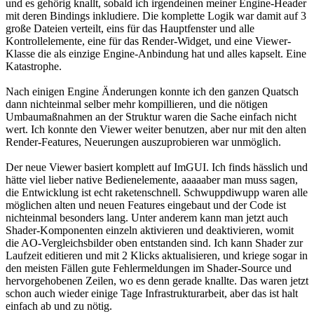
und es gehörig knallt, sobald ich irgendeinen meiner Engine-Header
mit deren Bindings inkludiere. Die komplette Logik war damit auf 3
große Dateien verteilt, eins für das Hauptfenster und alle
Kontrollelemente, eine für das Render-Widget, und eine Viewer-
Klasse die als einzige Engine-Anbindung hat und alles kapselt. Eine
Katastrophe.
Nach einigen Engine Änderungen konnte ich den ganzen Quatsch
dann nichteinmal selber mehr kompillieren, und die nötigen
Umbaumaßnahmen an der Struktur waren die Sache einfach nicht
wert. Ich konnte den Viewer weiter benutzen, aber nur mit den alten
Render-Features, Neuerungen auszuprobieren war unmöglich.
Der neue Viewer basiert komplett auf ImGUI. Ich finds hässlich und
hätte viel lieber native Bedienelemente, aaaaaber man muss sagen,
die Entwicklung ist echt raketenschnell. Schwuppdiwupp waren alle
möglichen alten und neuen Features eingebaut und der Code ist
nichteinmal besonders lang. Unter anderem kann man jetzt auch
Shader-Komponenten einzeln aktivieren und deaktivieren, womit
die AO-Vergleichsbilder oben entstanden sind. Ich kann Shader zur
Laufzeit editieren und mit 2 Klicks aktualisieren, und kriege sogar in
den meisten Fällen gute Fehlermeldungen im Shader-Source und
hervorgehobenen Zeilen, wo es denn gerade knallte. Das waren jetzt
schon auch wieder einige Tage Infrastrukturarbeit, aber das ist halt
einfach ab und zu nötig.