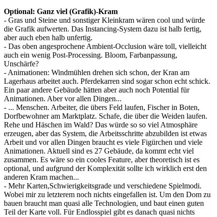
Optional: Ganz viel (Grafik)-Kram
- Gras und Steine und sonstiger Kleinkram wären cool und würde
die Grafik aufwerten. Das Instancing-System dazu ist halb fertig,
aber auch eben halb unfertig.
- Das oben angesprochene Ambient-Occlusion wäre toll, vielleicht
auch ein wenig Post-Processing. Bloom, Farbanpassung,
Unschärfe?
- Animationen: Windmühlen drehen sich schon, der Kran am
Lagerhaus arbeitet auch. Pferdekarren sind sogar schon echt schick.
Ein paar andere Gebäude hätten aber auch noch Potential für
Animationen. Aber vor allen Dingen...
- ... Menschen. Arbeiter, die übers Feld laufen, Fischer in Boten,
Dorfbewohner am Marktplatz. Schafe, die über die Weiden laufen.
Rehe und Häschen im Wald? Das würde so so viel Atmosphäre
erzeugen, aber das System, die Arbeitsschritte abzubilden ist etwas
Arbeit und vor allen Dingen braucht es viele Figürchen und viele
Animationen. Aktuell sind es 27 Gebäude, da kommt echt viel
zusammen. Es wäre so ein cooles Feature, aber theoretisch ist es
optional, und aufgrund der Komplexität sollte ich wirklich erst den
anderen Kram machen...
- Mehr Karten,Schwierigkeitsgrade und verschiedene Spielmodi.
Wobei mir zu letzterem noch nichts eingefallen ist. Um den Dom zu
bauen braucht man quasi alle Technologien, und baut einen guten
Teil der Karte voll. Für Endlosspiel gibt es danach quasi nichts