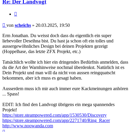
Re: Der Landvogt
Zitieren
Beitrag
von
scheichs
»
20.03.2025, 19:50
Erm Jonathan. Du weisst doch dass du eigentlich ein super
liebevoller Deseihna bist. Du hast ja schon oft ein tolles und
aussergewöhnliches Design bei deinen Projekten gezeigt
(Hoppelhase, das letzte ZFX Projekt, etc.)
Tatsächlich wollte ich hier ein dringendes Bedürfnis anmelden, dass
du die Art der Warnhinweise nochmal überdenkst. Natürlich ist es
Dein Projekt und man will da nicht von aussen reingquatscht
bekommen, aber ich muss es gesagt haben.
Ausserdem muss ich mir auch immer eure Kackmeinungen anhören
... Spass!
EDIT: Ich find den Landvogt übrigens ein mega spannendes
Projekt!
https://store.steampowered.com/app/1530530/Discovery
https://store.steampowered.com/app/2271740/Ring_Racer
http://www.noowanda.com
Nach