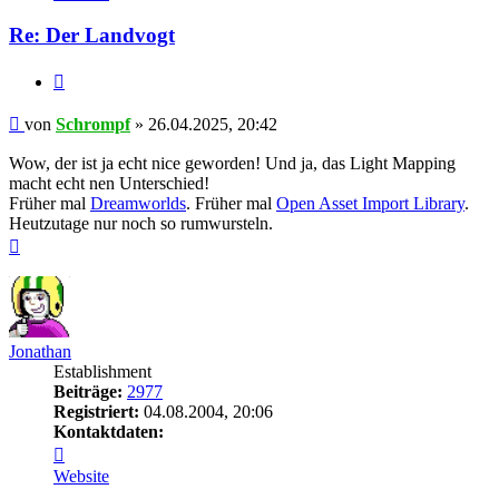
Schrompf
Re: Der Landvogt
Zitieren
Beitrag
von
Schrompf
»
26.04.2025, 20:42
Wow, der ist ja echt nice geworden! Und ja, das Light Mapping
macht echt nen Unterschied!
Früher mal
Dreamworlds
. Früher mal
Open Asset Import Library
.
Heutzutage nur noch so rumwursteln.
Nach
oben
Jonathan
Establishment
Beiträge:
2977
Registriert:
04.08.2004, 20:06
Kontaktdaten:
Kontaktdaten
von
Website
Jonathan