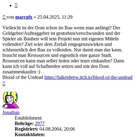
Zitieren
Beitrag
von
marcgfx
»
25.04.2025, 11:29
Vielleicht ist der Dom schon im Bau wenn man anfängt? Der
Geldgeber/Auftraggeber ist gestorben/verschwunden und der
Spieler als Bauherr will sein Projekt nun mit eigenen Mitteln
vollenden? Ziel wäre dem Zerfall entgegenzuwirken und
schlussenlich den Bau zu vollenden. Nur damit man das kann,
braucht man Ressourcen und eigentlich eine ganze Stadt.
Ressourcen kann man selber holen oder teuer einkaufen? Dann
kann ich voll auf Schafherden setzen und mir den Dom
zusammenkaufen :)
Blood of the Undead
https://falkenbrew.itch.io/blood-of-the-undead
Nach
oben
Jonathan
Establishment
Beiträge:
2977
Registriert:
04.08.2004, 20:06
Kontaktdaten: