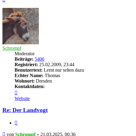
oben
Schrompf
Moderator
Beiträge:
5406
Registriert:
25.02.2009, 23:44
Benutzertext:
Lernt nur selten dazu
Echter Name:
Thomas
Wohnort:
Dresden
Kontaktdaten:
Kontaktdaten
von
Website
Schrompf
Re: Der Landvogt
Zitieren
Beitrag
von
Schrompf
»
21.03.2025, 00:36