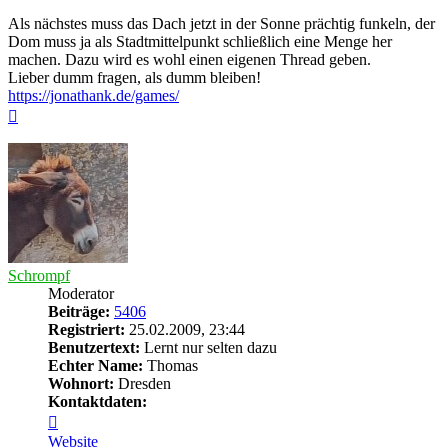
Als nächstes muss das Dach jetzt in der Sonne prächtig funkeln, der
Dom muss ja als Stadtmittelpunkt schließlich eine Menge her
machen. Dazu wird es wohl einen eigenen Thread geben.
Lieber dumm fragen, als dumm bleiben!
https://jonathank.de/games/
Nach
oben
Schrompf
Moderator
Beiträge:
5406
Registriert:
25.02.2009, 23:44
Benutzertext:
Lernt nur selten dazu
Echter Name:
Thomas
Wohnort:
Dresden
Kontaktdaten:
Kontaktdaten
von
Website