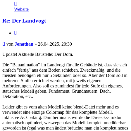
Kontaktdaten
von
Website
Jonathan
Re: Der Landvogt
Zitieren
Beitrag
von
Jonathan
»
26.04.2025, 20:30
Update! Aktuelle Baustelle: Der Dom.
Die "Bauanimation" im Landvogt für alle Gebäude ist, dass sie sich
einfach "fertig" aus dem Boden schieben. Zweckmäßig, und die
meisten benötigen eh nur 5 Sekunden oder so. Aber der Dom soll in
mehreren Stufen errichtet werden, mit jeweils eigenen
Anforderungen. Also soll es zumindest für jede Stufe ein eigenes,
statisches Modell geben. Fundament, Grundmauern, Dach,
Dekoration, etc..
Leider gibt es vom alten Modell keine blend-Datei mehr und es
verwendet eine einzige Colormap für das komplette Modell,
inklusive AO-baking. Darüberhinaus wurde die Dreiecksstruktur
automatisch optimiert, weswegen das Modell komplett uneditierbar
geworden ist (egal was man ändert bräuchte man ein komplett neues