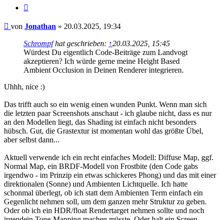
Zitieren
Beitrag
von
Jonathan
»
20.03.2025, 19:34
Schrompf
hat geschrieben:
↑
20.03.2025, 15:45
Würdest Du eigentlich Code-Beiträge zum Landvogt
akzeptieren? Ich würde gerne meine Height Based
Ambient Occlusion in Deinen Renderer integrieren.
Uhhh, nice :)
Das trifft auch so ein wenig einen wunden Punkt. Wenn man sich
die letzten paar Screenshots anschaut - ich glaube nicht, dass es nur
an den Modellen liegt, das Shading ist einfach nicht besonders
hübsch. Gut, die Grastextur ist momentan wohl das größte Übel,
aber selbst dann...
Aktuell verwende ich ein recht einfaches Modell: Diffuse Map, ggf.
Normal Map, ein BRDF-Modell von Frostbite (den Code gabs
irgendwo - im Prinzip ein etwas schickeres Phong) und das mit einer
direktionalen (Sonne) und Ambienten Lichtquelle. Ich hatte
schonmal überlegt, ob ich statt dem Ambienten Term einfach ein
Gegenlicht nehmen soll, um dem ganzen mehr Struktur zu geben.
Oder ob ich ein HDR/float Rendertarget nehmen sollte und noch
irgendein Tone-Mapping machen müsste. Oder halt ein Screen-