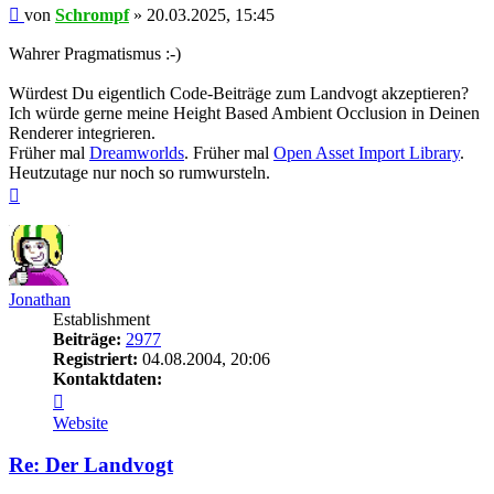
Beitrag
von
Schrompf
»
20.03.2025, 15:45
Wahrer Pragmatismus :-)
Würdest Du eigentlich Code-Beiträge zum Landvogt akzeptieren?
Ich würde gerne meine Height Based Ambient Occlusion in Deinen
Renderer integrieren.
Früher mal
Dreamworlds
. Früher mal
Open Asset Import Library
.
Heutzutage nur noch so rumwursteln.
Nach
oben
Jonathan
Establishment
Beiträge:
2977
Registriert:
04.08.2004, 20:06
Kontaktdaten:
Kontaktdaten
von
Website
Jonathan
Re: Der Landvogt