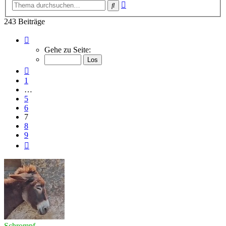
Erweiterte
Suche
Suche
243 Beiträge
Seite
7
Gehe zu Seite:
von
9
Vorherige
1
…
5
6
7
8
9
Nächste
Schrompf