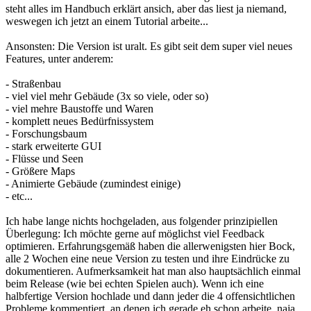
steht alles im Handbuch erklärt ansich, aber das liest ja niemand,
weswegen ich jetzt an einem Tutorial arbeite...
Ansonsten: Die Version ist uralt. Es gibt seit dem super viel neues
Features, unter anderem:
- Straßenbau
- viel viel mehr Gebäude (3x so viele, oder so)
- viel mehre Baustoffe und Waren
- komplett neues Bedürfnissystem
- Forschungsbaum
- stark erweiterte GUI
- Flüsse und Seen
- Größere Maps
- Animierte Gebäude (zumindest einige)
- etc...
Ich habe lange nichts hochgeladen, aus folgender prinzipiellen
Überlegung: Ich möchte gerne auf möglichst viel Feedback
optimieren. Erfahrungsgemäß haben die allerwenigsten hier Bock,
alle 2 Wochen eine neue Version zu testen und ihre Eindrücke zu
dokumentieren. Aufmerksamkeit hat man also hauptsächlich einmal
beim Release (wie bei echten Spielen auch). Wenn ich eine
halbfertige Version hochlade und dann jeder die 4 offensichtlichen
Probleme kommentiert, an denen ich gerade eh schon arbeite, naja,