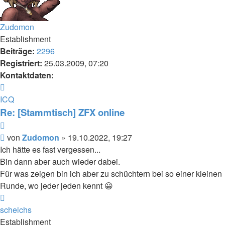
Zudomon
Establishment
Beiträge:
2296
Registriert:
25.03.2009, 07:20
Kontaktdaten:
Kontaktdaten
von
ICQ
Zudomon
Re: [Stammtisch] ZFX online
Zitieren
Beitrag
von
Zudomon
»
19.10.2022, 19:27
Ich hätte es fast vergessen...
Bin dann aber auch wieder dabei.
Für was zeigen bin ich aber zu schüchtern bei so einer kleinen
Runde, wo jeder jeden kennt 😀
Nach
oben
scheichs
Establishment