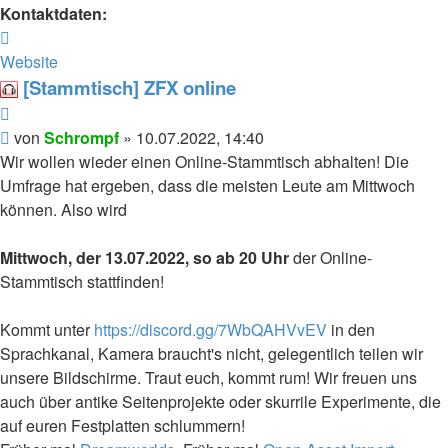
Kontaktdaten:
Kontaktdaten
von
Website
Schrompf
[Stammtisch] ZFX online
Zitieren
Beitrag
von
Schrompf
»
10.07.2022, 14:40
Wir wollen wieder einen Online-Stammtisch abhalten! Die
Umfrage hat ergeben, dass die meisten Leute am Mittwoch
können. Also wird
Mittwoch, der 13.07.2022, so ab 20 Uhr
der Online-
Stammtisch stattfinden!
Kommt unter
https://discord.gg/7WbQAHVvEV
in den
Sprachkanal, Kamera braucht's nicht, gelegentlich teilen wir
unsere Bildschirme. Traut euch, kommt rum! Wir freuen uns
auch über antike Seitenprojekte oder skurrile Experimente, die
auf euren Festplatten schlummern!