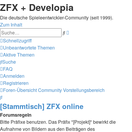
ZFX + Developia
Die deutsche Spieleentwickler-Community (seit 1999).
Zum Inhalt
Erweiterte
Suche
Suche
Schnellzugriff
Unbeantwortete Themen
Aktive Themen
Suche
FAQ
Anmelden
Registrieren
Foren-Übersicht
Community
Vorstellungsbereich
Suche
[Stammtisch] ZFX online
Forumsregeln
Bitte Präfixe benutzen. Das Präfix "[Projekt]" bewirkt die
Aufnahme von Bildern aus den Beiträgen des