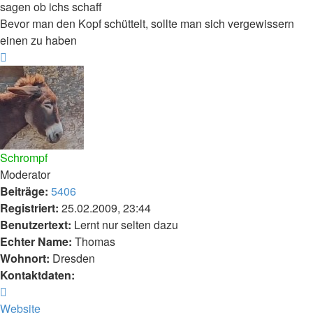
sagen ob ichs schaff
Bevor man den Kopf schüttelt, sollte man sich vergewissern
einen zu haben
Nach
oben
Schrompf
Moderator
Beiträge:
5406
Registriert:
25.02.2009, 23:44
Benutzertext:
Lernt nur selten dazu
Echter Name:
Thomas
Wohnort:
Dresden
Kontaktdaten:
Kontaktdaten
von
Website