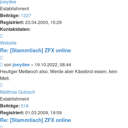
joeydee
Establishment
Beiträge:
1227
Registriert:
23.04.2003, 15:29
Kontaktdaten:
Kontaktdaten
von
Website
joeydee
Re: [Stammtisch] ZFX online
Zitieren
Beitrag
von
joeydee
»
19.10.2022, 08:44
Heutiger Mettwoch also. Werde aber Käsebrot essen, kein
Mett.
Nach
oben
Matthias Gubisch
Establishment
Beiträge:
518
Registriert:
01.03.2009, 19:09
Re: [Stammtisch] ZFX online
Zitieren