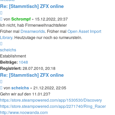
Schrompf
Re: [Stammtisch] ZFX online
Zitieren
Beitrag
von
Schrompf
»
15.12.2022, 20:37
Ich nicht, hab Firmenweihnachtsfeier
Früher mal
Dreamworlds
. Früher mal
Open Asset Import
Library
. Heutzutage nur noch so rumwursteln.
Nach
oben
scheichs
Establishment
Beiträge:
1048
Registriert:
28.07.2010, 20:18
Re: [Stammtisch] ZFX online
Zitieren
Beitrag
von
scheichs
»
21.12.2022, 22:05
Gehn wir auf den 11.01.23?
https://store.steampowered.com/app/1530530/Discovery
https://store.steampowered.com/app/2271740/Ring_Racer
http://www.noowanda.com