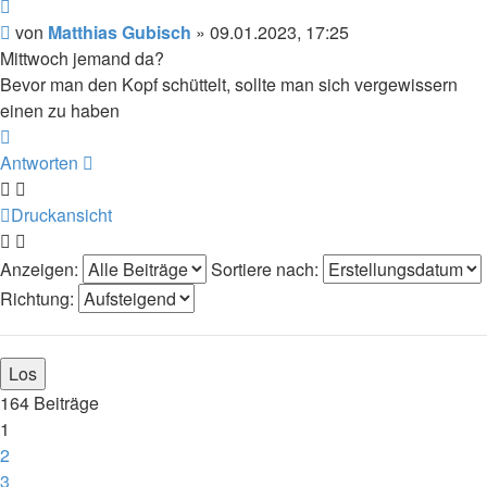
Zitieren
Beitrag
von
Matthias Gubisch
»
09.01.2023, 17:25
Mittwoch jemand da?
Bevor man den Kopf schüttelt, sollte man sich vergewissern
einen zu haben
Nach
oben
Antworten
Druckansicht
Anzeigen:
Sortiere nach:
Richtung:
164 Beiträge
1
2
3