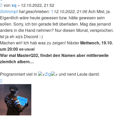
Beitrag
von
xq
»
12.10.2022, 21:52
Schrompf
hat geschrieben:
↑
12.10.2022, 21:06
Ach Mist, ja.
Eigentlich wäre heute gewesen bzw. hätte gewesen sein
sollen. Sorry, ich bin gerade fett überladen. Mag das jemand
anders in die Hand nehmen? Nur diesen Monat, versprochen.
Ist ja eh xq's Discord :-)
Machen wir! Ich hab was zu zeigen! Näxter
Mettwoch, 19.10.
um 20:00
as usual
War mal MasterQ32, findet den Namen aber mittlerweile
ziemlich albern…
Programmiert viel in
Zig
und nervt Leute damit.
Nach
oben