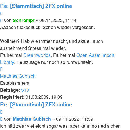
Schrompf
Re: [Stammtisch] ZFX online
Zitieren
Beitrag
von
Schrompf
»
09.11.2022, 11:44
Aaaach fuckedifuck. Schon wieder vergessen.
Wollmer? Hab wie immer nüscht, und aktuell auch
ausnehmend Stress mal wieder.
Früher mal
Dreamworlds
. Früher mal
Open Asset Import
Library
. Heutzutage nur noch so rumwursteln.
Nach
oben
Matthias Gubisch
Establishment
Beiträge:
518
Registriert:
01.03.2009, 19:09
Re: [Stammtisch] ZFX online
Zitieren
Beitrag
von
Matthias Gubisch
»
09.11.2022, 11:59
Ich hätt zwar vielleicht sogar was, aber kann no ned sicher