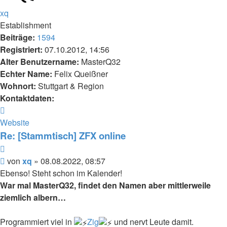
xq
Establishment
Beiträge:
1594
Registriert:
07.10.2012, 14:56
Alter Benutzername:
MasterQ32
Echter Name:
Felix Queißner
Wohnort:
Stuttgart & Region
Kontaktdaten:
Kontaktdaten
von
Website
xq
Re: [Stammtisch] ZFX online
Zitieren
Beitrag
von
xq
»
08.08.2022, 08:57
Ebenso! Steht schon im Kalender!
War mal MasterQ32, findet den Namen aber mittlerweile
ziemlich albern…
Programmiert viel in
Zig
und nervt Leute damit.