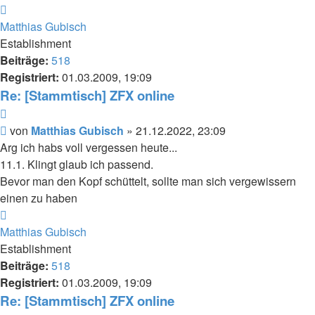
Nach
oben
Matthias Gubisch
Establishment
Beiträge:
518
Registriert:
01.03.2009, 19:09
Re: [Stammtisch] ZFX online
Zitieren
Beitrag
von
Matthias Gubisch
»
21.12.2022, 23:09
Arg ich habs voll vergessen heute...
11.1. Klingt glaub ich passend.
Bevor man den Kopf schüttelt, sollte man sich vergewissern
einen zu haben
Nach
oben
Matthias Gubisch
Establishment
Beiträge:
518
Registriert:
01.03.2009, 19:09
Re: [Stammtisch] ZFX online