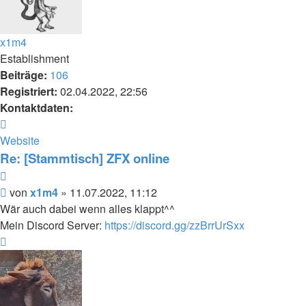
x1m4
Establishment
Beiträge:
106
Registriert:
02.04.2022, 22:56
Kontaktdaten:
Kontaktdaten
von
Website
x1m4
Re: [Stammtisch] ZFX online
Zitieren
Beitrag
von
x1m4
»
11.07.2022, 11:12
Wär auch dabei wenn alles klappt^^
Mein Discord Server:
https://discord.gg/zzBrrUrSxx
Nach
oben