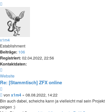
Nach
oben
x1m4
Establishment
Beiträge:
106
Registriert:
02.04.2022, 22:56
Kontaktdaten:
Kontaktdaten
von
Website
x1m4
Re: [Stammtisch] ZFX online
Zitieren
Beitrag
von
x1m4
»
08.08.2022, 14:22
Bin auch dabei, scheichs kann ja vielleicht mal sein Projekt
zeigen :)