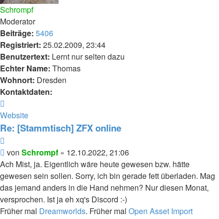
Schrompf
Moderator
Beiträge:
5406
Registriert:
25.02.2009, 23:44
Benutzertext:
Lernt nur selten dazu
Echter Name:
Thomas
Wohnort:
Dresden
Kontaktdaten:
Kontaktdaten
von
Website
Schrompf
Re: [Stammtisch] ZFX online
Zitieren
Beitrag
von
Schrompf
»
12.10.2022, 21:06
Ach Mist, ja. Eigentlich wäre heute gewesen bzw. hätte
gewesen sein sollen. Sorry, ich bin gerade fett überladen. Mag
das jemand anders in die Hand nehmen? Nur diesen Monat,
versprochen. Ist ja eh xq's Discord :-)
Früher mal
Dreamworlds
. Früher mal
Open Asset Import