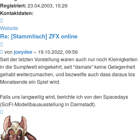
Registriert:
23.04.2003, 15:29
Kontaktdaten:
Kontaktdaten
von
Website
joeydee
Re: [Stammtisch] ZFX online
Zitieren
Beitrag
von
joeydee
»
19.10.2022, 09:56
Seit der letzten Vorstellung waren auch nur noch Kleinigkeiten
in die Sumpfwelt eingekehrt, seit "damals" keine Gelegenheit
gehabt weiterzumachen, und bezweifle auch dass daraus bis
Monatsende ein Spiel wird.
Falls uns langweilig wird, berichte ich von den Spacedays
(SciFi-Modellbauausstellung in Darmstadt).
Nach
oben