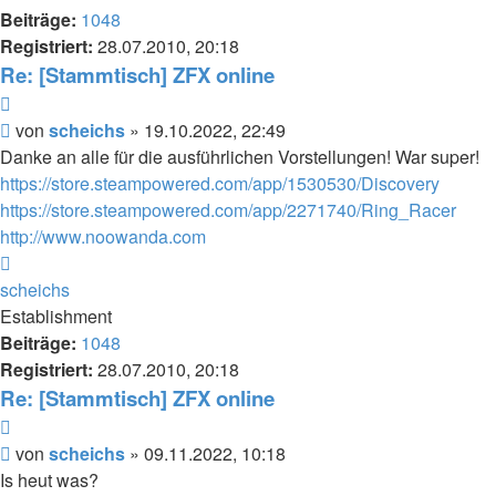
Beiträge:
1048
Registriert:
28.07.2010, 20:18
Re: [Stammtisch] ZFX online
Zitieren
Beitrag
von
scheichs
»
19.10.2022, 22:49
Danke an alle für die ausführlichen Vorstellungen! War super!
https://store.steampowered.com/app/1530530/Discovery
https://store.steampowered.com/app/2271740/Ring_Racer
http://www.noowanda.com
Nach
oben
scheichs
Establishment
Beiträge:
1048
Registriert:
28.07.2010, 20:18
Re: [Stammtisch] ZFX online
Zitieren
Beitrag
von
scheichs
»
09.11.2022, 10:18
Is heut was?