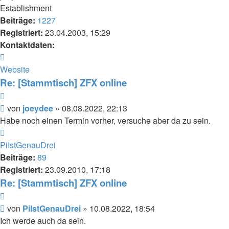
Establishment
Beiträge:
1227
Registriert:
23.04.2003, 15:29
Kontaktdaten:
Kontaktdaten
von
Website
joeydee
Re: [Stammtisch] ZFX online
Zitieren
Beitrag
von
joeydee
»
08.08.2022, 22:13
Habe noch einen Termin vorher, versuche aber da zu sein.
Nach
oben
PiIstGenauDrei
Beiträge:
89
Registriert:
23.09.2010, 17:18
Re: [Stammtisch] ZFX online
Zitieren
Beitrag
von
PiIstGenauDrei
»
10.08.2022, 18:54
Ich werde auch da sein.