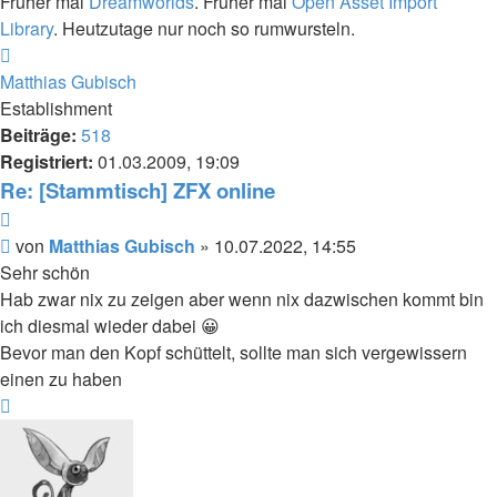
Früher mal
Dreamworlds
. Früher mal
Open Asset Import
Library
. Heutzutage nur noch so rumwursteln.
Nach
oben
Matthias Gubisch
Establishment
Beiträge:
518
Registriert:
01.03.2009, 19:09
Re: [Stammtisch] ZFX online
Zitieren
Beitrag
von
Matthias Gubisch
»
10.07.2022, 14:55
Sehr schön
Hab zwar nix zu zeigen aber wenn nix dazwischen kommt bin
ich diesmal wieder dabei 😀
Bevor man den Kopf schüttelt, sollte man sich vergewissern
einen zu haben
Nach
oben