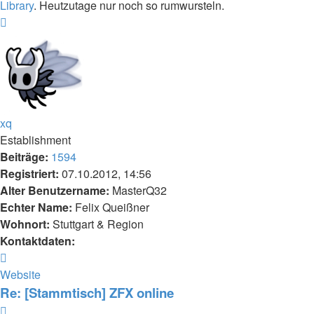
Library
. Heutzutage nur noch so rumwursteln.
Nach
oben
xq
Establishment
Beiträge:
1594
Registriert:
07.10.2012, 14:56
Alter Benutzername:
MasterQ32
Echter Name:
Felix Queißner
Wohnort:
Stuttgart & Region
Kontaktdaten:
Kontaktdaten
von
Website
xq
Re: [Stammtisch] ZFX online
Zitieren