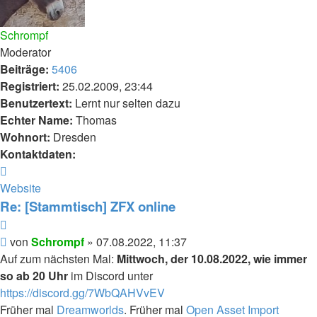
Schrompf
Moderator
Beiträge:
5406
Registriert:
25.02.2009, 23:44
Benutzertext:
Lernt nur selten dazu
Echter Name:
Thomas
Wohnort:
Dresden
Kontaktdaten:
Kontaktdaten
von
Website
Schrompf
Re: [Stammtisch] ZFX online
Zitieren
Beitrag
von
Schrompf
»
07.08.2022, 11:37
Auf zum nächsten Mal:
Mittwoch, der 10.08.2022, wie immer
so ab 20 Uhr
im Discord unter
https://discord.gg/7WbQAHVvEV
Früher mal
Dreamworlds
. Früher mal
Open Asset Import