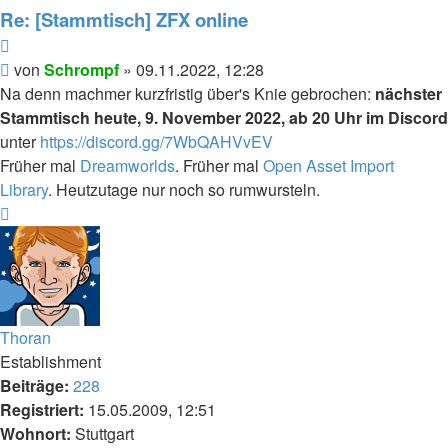
Schrompf
Re: [Stammtisch] ZFX online
Zitieren
Beitrag
von
Schrompf
»
09.11.2022, 12:28
Na denn machmer kurzfristig über's Knie gebrochen:
nächster
Stammtisch heute, 9. November 2022, ab 20 Uhr im Discord
unter
https://discord.gg/7WbQAHVvEV
Früher mal
Dreamworlds
. Früher mal
Open Asset Import
Library
. Heutzutage nur noch so rumwursteln.
Nach
oben
Thoran
Establishment
Beiträge:
228
Registriert:
15.05.2009, 12:51
Wohnort:
Stuttgart