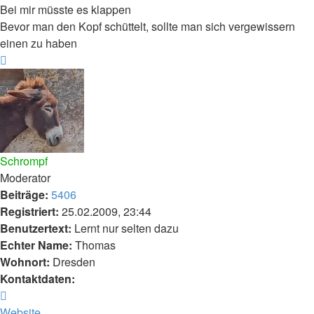
Bei mir müsste es klappen
Bevor man den Kopf schüttelt, sollte man sich vergewissern
einen zu haben
Nach
oben
Schrompf
Moderator
Beiträge:
5406
Registriert:
25.02.2009, 23:44
Benutzertext:
Lernt nur selten dazu
Echter Name:
Thomas
Wohnort:
Dresden
Kontaktdaten:
Kontaktdaten
von
Website