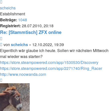
Nach
oben
scheichs
Establishment
Beiträge:
1048
Registriert:
28.07.2010, 20:18
Re: [Stammtisch] ZFX online
Zitieren
Beitrag
von
scheichs
»
12.10.2022, 19:39
Eigentlich wär glaube ich heute. Sollen wir nächsten Mittwoch
mal wieder was starten?
https://store.steampowered.com/app/1530530/Discovery
https://store.steampowered.com/app/2271740/Ring_Racer
http://www.noowanda.com
Nach
oben