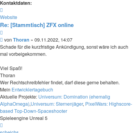
Kontaktdaten:
Kontaktdaten
von
Website
Thoran
Re: [Stammtisch] ZFX online
Zitieren
Beitrag
von
Thoran
»
09.11.2022, 14:07
Schade für die kurzfristige Ankündigung, sonst wäre ich auch
mal vorbeigekommen.
Viel Spaß!
Thoran
Wer Rechtschreibfehler findet, darf diese gerne behalten.
Mein
Entwicklertagebuch
Aktuelle Projekte:
Universum: Domination (ehemalig
AlphaOmega)
,
Universum: Sternenjäger
,
PixelWars: Highscore-
based Top-Down-Spaceshooter
Spieleengine Unreal 5
Nach
oben
scheichs