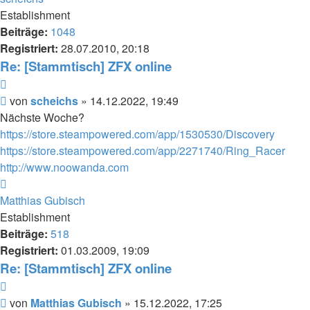
Establishment
Beiträge:
1048
Registriert:
28.07.2010, 20:18
Re: [Stammtisch] ZFX online
Zitieren
Beitrag
von
scheichs
»
14.12.2022, 19:49
Nächste Woche?
https://store.steampowered.com/app/1530530/Discovery
https://store.steampowered.com/app/2271740/Ring_Racer
http://www.noowanda.com
Nach
oben
Matthias Gubisch
Establishment
Beiträge:
518
Registriert:
01.03.2009, 19:09
Re: [Stammtisch] ZFX online
Zitieren
Beitrag
von
Matthias Gubisch
»
15.12.2022, 17:25