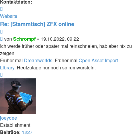
Kontaktdaten:
Kontaktdaten
von
Website
Schrompf
Re: [Stammtisch] ZFX online
Zitieren
Beitrag
von
Schrompf
»
19.10.2022, 09:22
Ich werde früher oder später mal reinschneien, hab aber nix zu
zeigen
Früher mal
Dreamworlds
. Früher mal
Open Asset Import
Library
. Heutzutage nur noch so rumwursteln.
Nach
oben
joeydee
Establishment
Beiträge:
1227