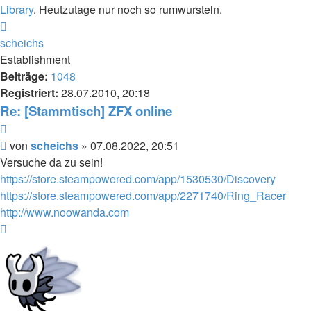
Library
. Heutzutage nur noch so rumwursteln.
Nach
oben
scheichs
Establishment
Beiträge:
1048
Registriert:
28.07.2010, 20:18
Re: [Stammtisch] ZFX online
Zitieren
Beitrag
von
scheichs
»
07.08.2022, 20:51
Versuche da zu sein!
https://store.steampowered.com/app/1530530/Discovery
https://store.steampowered.com/app/2271740/Ring_Racer
http://www.noowanda.com
Nach
oben