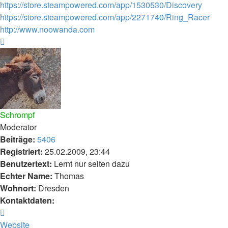
https://store.steampowered.com/app/1530530/Discovery
https://store.steampowered.com/app/2271740/Ring_Racer
http://www.noowanda.com
Nach
oben
Schrompf
Moderator
Beiträge:
5406
Registriert:
25.02.2009, 23:44
Benutzertext:
Lernt nur selten dazu
Echter Name:
Thomas
Wohnort:
Dresden
Kontaktdaten:
Kontaktdaten
von
Website