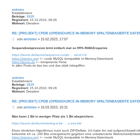
antisteo
Establishment
Beiträge:
1019
Registriert:
15.10.2010, 09:26
Wohnort:
Dresdem
RE: [PROJEKT] CPDB (OPENSOURCE IN-MEMORY SPALTENBASIERTE DAT
B
von
antisteo
»
15.02.2023, 17:07
e
i
Sequenzkompression brint einfach mal so 99% RAM-Ersparnis
t
https://launix.de/launix/sequence-compr ... tal-of-13/
r
https://memcp.org/
<-- coole MySQL-kompatible In-Memory-Datenbank
a
https://launix.de
<-- kompetente Firma
g
In allen Posts ist das imo und das afaik inbegriffen.
antisteo
Establishment
Beiträge:
1019
Registriert:
15.10.2010, 09:26
Wohnort:
Dresdem
RE: [PROJEKT] CPDB (OPENSOURCE IN-MEMORY SPALTENBASIERTE DAT
B
von
antisteo
»
16.03.2023, 10:31
e
i
Man kann 1 Bit in weniger Platz als 1 Bit abspeichern.
t
https://launix.de/launix/storing-a-bit- ... n-one-bit/
r
a
Einen ähnlichen Algorithmus nutzt auch ZIP/Deflate. Ich habe ihn mal aufgeschlüsselt in
g
bekomme ich ca. 200 Bits untergebracht gegeben eine unbalancierte Wahrscheinlichkeits
https://memcp.org/
<-- coole MySQL-kompatible In-Memory-Datenbank