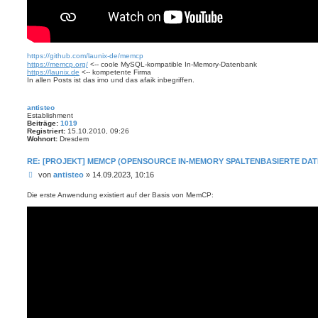
https://github.com/launix-de/memcp
https://memcp.org/
<-- coole MySQL-kompatible In-Memory-Datenbank
https://launix.de
<-- kompetente Firma
In allen Posts ist das imo und das afaik inbegriffen.
antisteo
Establishment
Beiträge:
1019
Registriert:
15.10.2010, 09:26
Wohnort:
Dresdem
RE: [PROJEKT] MEMCP (OPENSOURCE IN-MEMORY SPALTENBASIERTE DA
B
von
antisteo
»
14.09.2023, 10:16
e
i
Die erste Anwendung existiert auf der Basis von MemCP:
t
r
a
g