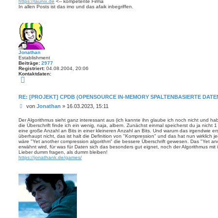
https://launix.de
<-- kompetente Firma
In allen Posts ist das imo und das afaik inbegriffen.
Jonathan
Establishment
Beiträge:
2977
Registriert:
04.08.2004, 20:06
Kontaktdaten:
K
o
n
t
RE: [PROJEKT] CPDB (OPENSOURCE IN-MEMORY SPALTENBASIERTE DAT
a
B
k
von
Jonathan
»
16.03.2023, 15:11
t
e
d
i
Der Algorithmus sieht ganz interessant aus (ich kannte ihn glaube ich noch nicht und hab
a
die Überschrift finde ich ein wenig, naja, albern. Zunächst einmal speicherst du ja nicht 1 
t
t
eine große Anzahl an Bits in einer kleineren Anzahl an Bits. Und warum das irgendwie ersta
e
r
überhaupt nicht, das ist halt die Definition von "Kompression" und das hat nun wirklich 
n
a
wäre "Yet another compression algorithm" die bessere Überschrift gewesen. Das "Yet anot
v
g
erwähnt wird, für was für Daten sich das besonders gut eignet, noch der Algorithmus mit
o
Lieber dumm fragen, als dumm bleiben!
n
https://jonathank.de/games/
J
o
n
a
t
h
a
n