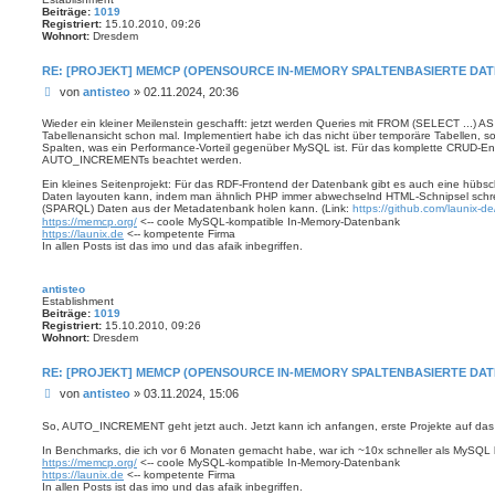
Beiträge:
1019
Registriert:
15.10.2010, 09:26
Wohnort:
Dresdem
RE: [PROJEKT] MEMCP (OPENSOURCE IN-MEMORY SPALTENBASIERTE DA
B
von
antisteo
»
02.11.2024, 20:36
e
i
Wieder ein kleiner Meilenstein geschafft: jetzt werden Queries mit FROM (SELECT ...) AS t
Tabellenansicht schon mal. Implementiert habe ich das nicht über temporäre Tabellen,
t
Spalten, was ein Performance-Vorteil gegenüber MySQL ist. Für das komplette CRUD-En
r
AUTO_INCREMENTs beachtet werden.
a
g
Ein kleines Seitenprojekt: Für das RDF-Frontend der Datenbank gibt es auch eine hübs
Daten layouten kann, indem man ähnlich PHP immer abwechselnd HTML-Schnipsel schre
(SPARQL) Daten aus der Metadatenbank holen kann. (Link:
https://github.com/launix-de
https://memcp.org/
<-- coole MySQL-kompatible In-Memory-Datenbank
https://launix.de
<-- kompetente Firma
In allen Posts ist das imo und das afaik inbegriffen.
antisteo
Establishment
Beiträge:
1019
Registriert:
15.10.2010, 09:26
Wohnort:
Dresdem
RE: [PROJEKT] MEMCP (OPENSOURCE IN-MEMORY SPALTENBASIERTE DA
B
von
antisteo
»
03.11.2024, 15:06
e
i
So, AUTO_INCREMENT geht jetzt auch. Jetzt kann ich anfangen, erste Projekte auf da
t
In Benchmarks, die ich vor 6 Monaten gemacht habe, war ich ~10x schneller als MySQL b
r
https://memcp.org/
<-- coole MySQL-kompatible In-Memory-Datenbank
a
https://launix.de
<-- kompetente Firma
g
In allen Posts ist das imo und das afaik inbegriffen.