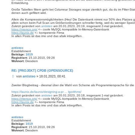
r
Entwicklung.
a
g
Große Tabellen filtern geht bei Columnar Storages sogar ziemlich gut, da du im Filter-St
denen auch gefiltert wird.
Allein die Kompressionsmöglichkeiten (Hey! Die Datenbank nimmt nur 50% des Platzes g
allein schon beim Full Scan um Größenordnungen schneller fertig, weil du weniger Speic
Zuletzt geändert von
antisteo
am 20.01.2023, 20:19, insgesamt 2-mal geändert.
https://memcp.org/
<-- coole MySQL-kompatible In-Memory-Datenbank
https://launix.de
<-- kompetente Firma
In allen Posts ist das imo und das afaik inbegriffen.
antisteo
Establishment
Beiträge:
1019
Registriert:
15.10.2010, 09:26
Wohnort:
Dresdem
RE: [PROJEKT] CPDB (OPENSOURCE)
B
von
antisteo
»
18.01.2023, 00:41
e
i
Zweiter Blogbeitrag - diesmal über die Wahl von Scheme als Programmiersprache für di
t
https://launix.de/launix/designing-a-pr ... lgorithms/
r
Zuletzt geändert von
antisteo
am 20.01.2023, 20:18, insgesamt 1-mal geändert.
a
https://memcp.org/
<-- coole MySQL-kompatible In-Memory-Datenbank
g
https://launix.de
<-- kompetente Firma
In allen Posts ist das imo und das afaik inbegriffen.
antisteo
Establishment
Beiträge:
1019
Registriert:
15.10.2010, 09:26
Wohnort:
Dresdem