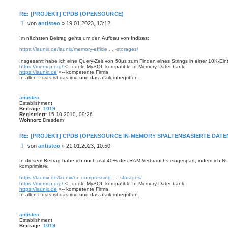
RE: [PROJEKT] CPDB (OPENSOURCE)
B
von
antisteo
»
19.01.2023, 13:12
e
i
Im nächsten Beitrag gehts um den Aufbau von Indizes:
t
https://launix.de/launix/memory-efficie ... -storages/
r
a
Insgesamt habe ich eine Query-Zeit von 50µs zum Finden eines Strings in einer 10K-Eint
g
https://memcp.org/
<-- coole MySQL-kompatible In-Memory-Datenbank
https://launix.de
<-- kompetente Firma
In allen Posts ist das imo und das afaik inbegriffen.
antisteo
Establishment
Beiträge:
1019
Registriert:
15.10.2010, 09:26
Wohnort:
Dresdem
RE: [PROJEKT] CPDB (OPENSOURCE IN-MEMORY SPALTENBASIERTE DAT
B
von
antisteo
»
21.01.2023, 10:50
e
i
In diesem Beitrag habe ich noch mal 40% des RAM-Verbrauchs eingespart, indem ich NUL
komprimiere:
t
r
https://launix.de/launix/on-compressing ... -storages/
a
https://memcp.org/
<-- coole MySQL-kompatible In-Memory-Datenbank
g
https://launix.de
<-- kompetente Firma
In allen Posts ist das imo und das afaik inbegriffen.
antisteo
Establishment
Beiträge:
1019