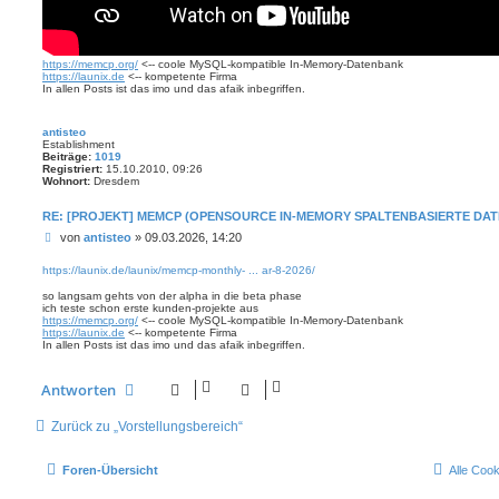
https://memcp.org/
<-- coole MySQL-kompatible In-Memory-Datenbank
https://launix.de
<-- kompetente Firma
In allen Posts ist das imo und das afaik inbegriffen.
antisteo
Establishment
Beiträge:
1019
Registriert:
15.10.2010, 09:26
Wohnort:
Dresdem
RE: [PROJEKT] MEMCP (OPENSOURCE IN-MEMORY SPALTENBASIERTE DA
B
von
antisteo
»
09.03.2026, 14:20
e
i
https://launix.de/launix/memcp-monthly- ... ar-8-2026/
t
so langsam gehts von der alpha in die beta phase
r
ich teste schon erste kunden-projekte aus
a
https://memcp.org/
<-- coole MySQL-kompatible In-Memory-Datenbank
g
https://launix.de
<-- kompetente Firma
In allen Posts ist das imo und das afaik inbegriffen.
Antworten
Zurück zu „Vorstellungsbereich“
Foren-Übersicht
Alle Coo