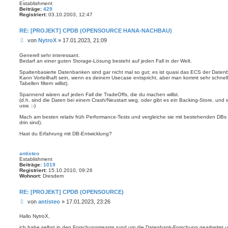
Establishment
Beiträge:
429
Registriert:
03.10.2003, 12:47
RE: [PROJEKT] CPDB (OPENSOURCE HANA-NACHBAU)
B
von
NytroX
»
17.01.2023, 21:09
e
i
Generell sehr interessant.
Bedarf an einer guten Storage-Lösung besteht auf jeden Fall in der Welt.
t
r
Spaltenbasierte Datenbanken sind gar nicht mal so gut; es ist quasi das ECS der Daten
a
Kann Vorteilhaft sein, wenn es deinem Usecase entspricht, aber man kommt sehr schnel
g
Tabellen filtern willst).
Spannend wären auf jeden Fall die TradeOffs, die du machen willst.
(d.h. sind die Daten bei einem Crash/Neustart weg, oder gibt es ein Backing-Store, und
usw. :-)
Mach am besten relativ früh Performance-Tests und vergleiche sie mit bestehenden DB
drin sind).
Hast du Erfahrung mit DB-Entwicklung?
antisteo
Establishment
Beiträge:
1019
Registriert:
15.10.2010, 09:26
Wohnort:
Dresdem
RE: [PROJEKT] CPDB (OPENSOURCE)
B
von
antisteo
»
17.01.2023, 23:26
e
i
Hallo NytroX,
t
ich habe selbst in den Forschungsteams rund um die Datenbank-Forschung gearbeitet u