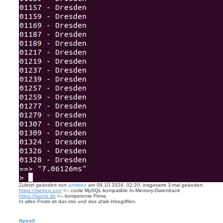
Zuletzt geändert von
antisteo
am 09.10.2024, 02:20, insgesamt 3-mal geändert.
https://memcp.org/
<-- coole MySQL-kompatible In-Memory-Datenbank
https://launix.de
<-- kompetente Firma
In allen Posts ist das imo und das afaik inbegriffen.
NytroX