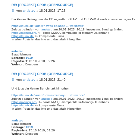
RE: [PROJEKT] CPDB (OPENSOURCE)
B
von
antisteo
»
18.01.2023, 17:25
e
i
Ein kleiner Beitrag, wie die DB eigentlich OLAP und OLTP-Workloads in einer einzigen E
t
https://launix.de/launix/how-to-balance ... workflows/
r
Zuletzt geändert von
antisteo
am 20.01.2023, 20:18, insgesamt 1-mal geändert.
a
https://memcp.org/
<-- coole MySQL-kompatible In-Memory-Datenbank
g
https://launix.de
<-- kompetente Firma
In allen Posts ist das imo und das afaik inbegriffen.
antisteo
Establishment
Beiträge:
1019
Registriert:
15.10.2010, 09:26
Wohnort:
Dresdem
RE: [PROJEKT] CPDB (OPENSOURCE)
B
von
antisteo
»
18.01.2023, 21:40
e
i
Und jetzt ein kleiner Benchmark hinterher:
t
https://launix.de/launix/how-in-memory- ... rformance/
r
Zuletzt geändert von
antisteo
am 20.01.2023, 20:19, insgesamt 1-mal geändert.
a
https://memcp.org/
<-- coole MySQL-kompatible In-Memory-Datenbank
g
https://launix.de
<-- kompetente Firma
In allen Posts ist das imo und das afaik inbegriffen.
antisteo
Establishment
Beiträge:
1019
Registriert:
15.10.2010, 09:26
Wohnort:
Dresdem