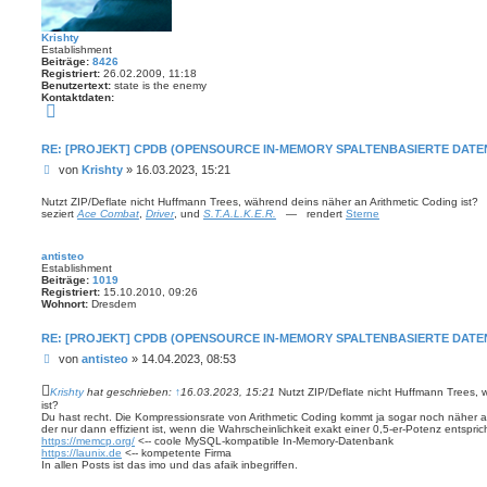
Krishty
Establishment
Beiträge:
8426
Registriert:
26.02.2009, 11:18
Benutzertext:
state is the enemy
Kontaktdaten:
K
o
n
t
RE: [PROJEKT] CPDB (OPENSOURCE IN-MEMORY SPALTENBASIERTE DAT
a
B
k
von
Krishty
»
16.03.2023, 15:21
t
e
d
i
Nutzt ZIP/Deflate nicht Huffmann Trees, während deins näher an Arithmetic Coding ist?
a
seziert
Ace Combat
,
Driver
, und
S.T.A.L.K.E.R.
— rendert
Sterne
t
t
e
r
n
a
v
antisteo
g
o
Establishment
n
Beiträge:
1019
K
Registriert:
15.10.2010, 09:26
r
Wohnort:
Dresdem
i
s
h
RE: [PROJEKT] CPDB (OPENSOURCE IN-MEMORY SPALTENBASIERTE DAT
t
B
von
antisteo
»
14.04.2023, 08:53
y
e
i
Krishty
hat geschrieben:
↑
16.03.2023, 15:21
Nutzt ZIP/Deflate nicht Huffmann Trees, 
t
ist?
Du hast recht. Die Kompressionsrate von Arithmetic Coding kommt ja sogar noch näher 
r
der nur dann effizient ist, wenn die Wahrscheinlichkeit exakt einer 0,5-er-Potenz entsprich
a
https://memcp.org/
<-- coole MySQL-kompatible In-Memory-Datenbank
g
https://launix.de
<-- kompetente Firma
In allen Posts ist das imo und das afaik inbegriffen.