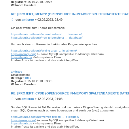
Registriert:
15.10.2010, 09:26
Wohnort:
Dresdem
RE: [PROJEKT] MEMCP (OPENSOURCE IN-MEMORY SPALTENBASIERTE DA
B
von
antisteo
»
02.02.2023, 23:49
e
i
Ein paar Worte zum Thema Benchmarks:
t
https://launix.de/launix/when-the-bench ... rformance/
r
https://launix.de/launix/how-to-benchma ... -database/
a
g
Und noch einer zu Parsern in funktionalen Programmiersprachen:
https://launix.de/launix/writing-a-sql- ... in-scheme/
https://memcp.org/
<-- coole MySQL-kompatible In-Memory-Datenbank
https://launix.de
<-- kompetente Firma
In allen Posts ist das imo und das afaik inbegriffen.
antisteo
Establishment
Beiträge:
1019
Registriert:
15.10.2010, 09:26
Wohnort:
Dresdem
RE: [PROJEKT] CPDB (OPENSOURCE IN-MEMORY SPALTENBASIERTE DAT
B
von
antisteo
»
12.02.2023, 21:03
e
i
So, der SQL Parser ist Tail Recursive und nach etwas Eingewöhnung ziemlich straigt-for
ersten SQL Queries nach scheme übersetzen und somit per (eval) auswerten:
t
r
https://launix.de/launix/memcp-first-sq ... -executed/
a
https://memcp.org/
<-- coole MySQL-kompatible In-Memory-Datenbank
g
https://launix.de
<-- kompetente Firma
In allen Posts ist das imo und das afaik inbegriffen.