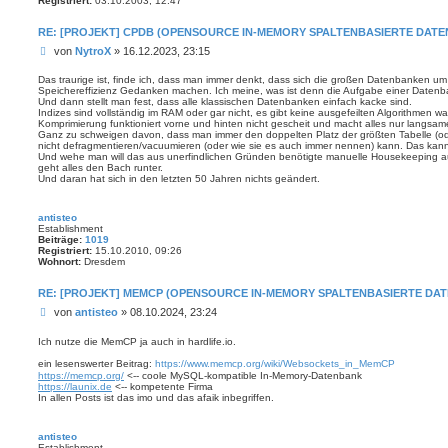
Registriert:
03.10.2003, 12:47
RE: [PROJEKT] CPDB (OPENSOURCE IN-MEMORY SPALTENBASIERTE DAT
B
von
NytroX
»
16.12.2023, 23:15
e
i
Das traurige ist, finde ich, dass man immer denkt, dass sich die großen Datenbanken 
Speichereffizienz Gedanken machen. Ich meine, was ist denn die Aufgabe einer Datenba
t
Und dann stellt man fest, dass alle klassischen Datenbanken einfach kacke sind.
r
Indizes sind vollständig im RAM oder gar nicht, es gibt keine ausgefeilten Algorithmen 
a
Komprimierung funktioniert vorne und hinten nicht gescheit und macht alles nur langsame
g
Ganz zu schweigen davon, dass man immer den doppelten Platz der größten Tabelle (od
nicht defragmentieren/vacuumieren (oder wie sie es auch immer nennen) kann. Das kann
Und wehe man will das aus unerfindlichen Gründen benötigte manuelle Housekeeping 
geht alles den Bach runter.
Und daran hat sich in den letzten 50 Jahren nichts geändert.
antisteo
Establishment
Beiträge:
1019
Registriert:
15.10.2010, 09:26
Wohnort:
Dresdem
RE: [PROJEKT] MEMCP (OPENSOURCE IN-MEMORY SPALTENBASIERTE DA
B
von
antisteo
»
08.10.2024, 23:24
e
i
Ich nutze die MemCP ja auch in hardlife.io.
t
ein lesenswerter Beitrag:
https://www.memcp.org/wiki/Websockets_in_MemCP
r
https://memcp.org/
<-- coole MySQL-kompatible In-Memory-Datenbank
a
https://launix.de
<-- kompetente Firma
g
In allen Posts ist das imo und das afaik inbegriffen.
antisteo
Establishment