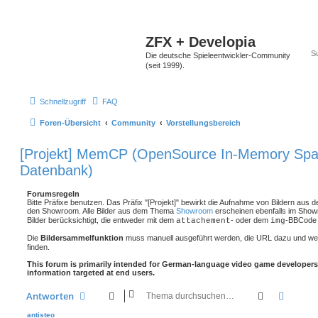
ZFX + Developia
Die deutsche Spieleentwickler-Community
(seit 1999).
Schnellzugriff
FAQ
Foren-Übersicht
Community
Vorstellungsbereich
[Projekt] MemCP (OpenSource In-Memory Spal
Datenbank)
Forumsregeln
Bitte Präfixe benutzen. Das Präfix "[Projekt]" bewirkt die Aufnahme von Bildern aus 
den Showroom. Alle Bilder aus dem Thema
Showroom
erscheinen ebenfalls im Show
Bilder berücksichtigt, die entweder mit dem
- oder dem
-BBCode 
attachement
img
Die
Bildersammelfunktion
muss manuell ausgeführt werden, die URL dazu und we
finden.
This forum is primarily intended for German-language video game developers
information targeted at end users.
Suche
Erweit
Antworten
antisteo