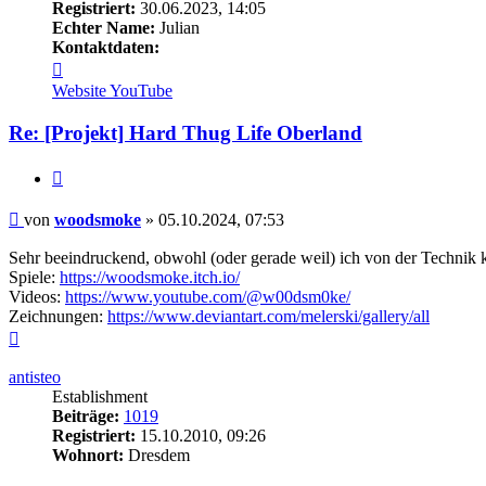
Registriert:
30.06.2023, 14:05
Echter Name:
Julian
Kontaktdaten:
Kontaktdaten
von
Website
YouTube
woodsmoke
Re: [Projekt] Hard Thug Life Oberland
Zitieren
Beitrag
von
woodsmoke
»
05.10.2024, 07:53
Sehr beeindruckend, obwohl (oder gerade weil) ich von der Technik k
Spiele:
https://woodsmoke.itch.io/
Videos:
https://www.youtube.com/@w00dsm0ke/
Zeichnungen:
https://www.deviantart.com/melerski/gallery/all
Nach
oben
antisteo
Establishment
Beiträge:
1019
Registriert:
15.10.2010, 09:26
Wohnort:
Dresdem