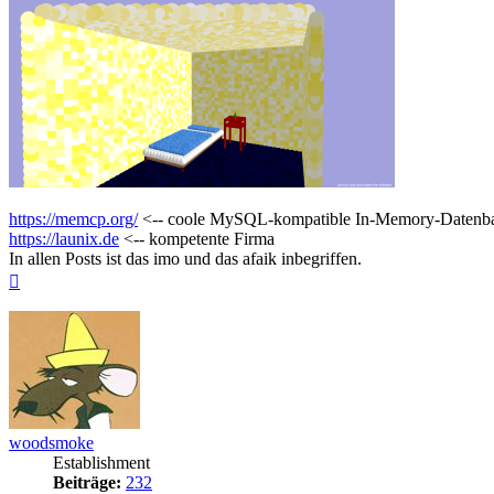
https://memcp.org/
<-- coole MySQL-kompatible In-Memory-Datenb
https://launix.de
<-- kompetente Firma
In allen Posts ist das imo und das afaik inbegriffen.
Nach
oben
woodsmoke
Establishment
Beiträge:
232