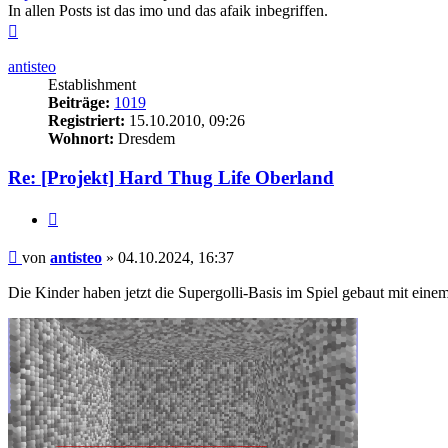
In allen Posts ist das imo und das afaik inbegriffen.
Nach
oben
antisteo
Establishment
Beiträge:
1019
Registriert:
15.10.2010, 09:26
Wohnort:
Dresdem
Re: [Projekt] Hard Thug Life Oberland
Zitieren
Beitrag
von
antisteo
»
04.10.2024, 16:37
Die Kinder haben jetzt die Supergolli-Basis im Spiel gebaut mit einem 