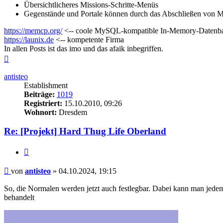
Übersichtlicheres Missions-Schritte-Menüs
Gegenstände und Portale können durch das Abschließen von Mis
https://memcp.org/
<-- coole MySQL-kompatible In-Memory-Datenb
https://launix.de
<-- kompetente Firma
In allen Posts ist das imo und das afaik inbegriffen.
Nach
oben
antisteo
Establishment
Beiträge:
1019
Registriert:
15.10.2010, 09:26
Wohnort:
Dresdem
Re: [Projekt] Hard Thug Life Oberland
Zitieren
Beitrag
von
antisteo
»
04.10.2024, 19:15
So, die Normalen werden jetzt auch festlegbar. Dabei kann man jedem
behandelt