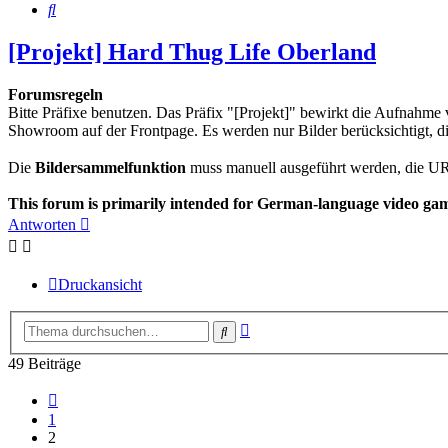
Suche
[Projekt] Hard Thug Life Oberland
Forumsregeln
Bitte Präfixe benutzen. Das Präfix "[Projekt]" bewirkt die Aufnahm
Showroom auf der Frontpage. Es werden nur Bilder berücksichtigt, 
Die
Bildersammelfunktion
muss manuell ausgeführt werden, die U
This forum is primarily intended for German-language video game
Antworten
Druckansicht
Erweiterte
Suche
Suche
49 Beiträge
Vorherige
1
2