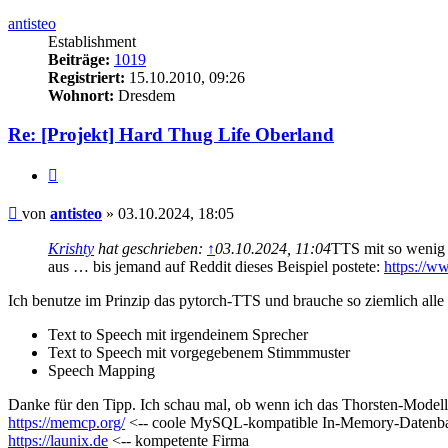
antisteo
Establishment
Beiträge:
1019
Registriert:
15.10.2010, 09:26
Wohnort:
Dresdem
Re: [Projekt] Hard Thug Life Oberland
Zitieren
Beitrag
von
antisteo
»
03.10.2024, 18:05
Krishty
hat geschrieben:
↑
03.10.2024, 11:04
TTS mit so wenig 
aus … bis jemand auf Reddit dieses Beispiel postete:
https://w
Ich benutze im Prinzip das pytorch-TTS und brauche so ziemlich all
Text to Speech mit irgendeinem Sprecher
Text to Speech mit vorgegebenem Stimmmuster
Speech Mapping
Danke für den Tipp. Ich schau mal, ob wenn ich das Thorsten-Modell
https://memcp.org/
<-- coole MySQL-kompatible In-Memory-Datenb
https://launix.de
<-- kompetente Firma