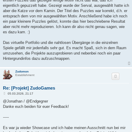
ersten Puzzles das gezeigte fertige Motiv nicht das war, das ich
eigentlich gepuzzelt habe. Gezeigt wurde der Serval, ausgewählt hatte ich
aber die Katze vor dem Kamin. Der Titel des Puzzles war korrekt, d.h. er
entsprach dem von mir ausgewählten Motiv. Anschließend habe ich noch
ein paar kleinere Puzzles gelöst, konnte das hier beschriebene Resultat
aber nicht mehr reproduzieren. Ich kann dir also nicht genau sagen, wie
es dazu kam. :)
Das virtuelle Portfolio und die nahtlosen Übergänge in die einzelnen
Spiele gefällt mir jedenfalls sehr gut. Es macht Spaß, sich in dem Raum
umzusehen, die Projekte auszuprobieren und nebenbei noch ein paar
Hintergrundinfos dazu aufzuschnappen.
Zudomon
Establishment
Re: [Projekt] ZudoGames
B
05.03.2026, 21:17
e
i
@Jonathan / @Endgegner
t
Danke euch beiden für euer Feedback!
r
a
g
-----
Es war ja wieder Showcase und ich habe meinen Ausschnitt nun bei mir