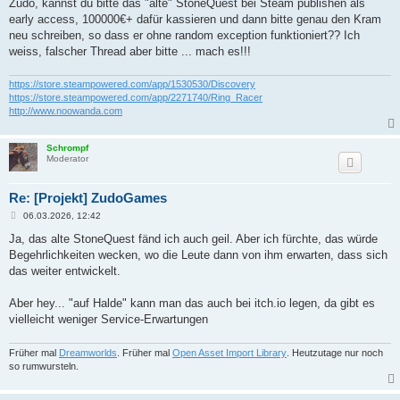
i
Zudo, kannst du bitte das "alte" StoneQuest bei Steam publishen als
t
early access, 100000€+ dafür kassieren und dann bitte genau den Kram
r
a
neu schreiben, so dass er ohne random exception funktioniert?? Ich
g
weiss, falscher Thread aber bitte ... mach es!!!
https://store.steampowered.com/app/1530530/Discovery
https://store.steampowered.com/app/2271740/Ring_Racer
http://www.noowanda.com
Schrompf
Moderator
Re: [Projekt] ZudoGames
B
06.03.2026, 12:42
e
i
Ja, das alte StoneQuest fänd ich auch geil. Aber ich fürchte, das würde
t
Begehrlichkeiten wecken, wo die Leute dann von ihm erwarten, dass sich
r
a
das weiter entwickelt.
g
Aber hey... "auf Halde" kann man das auch bei itch.io legen, da gibt es
vielleicht weniger Service-Erwartungen
Früher mal
Dreamworlds
. Früher mal
Open Asset Import Library
. Heutzutage nur noch
so rumwursteln.