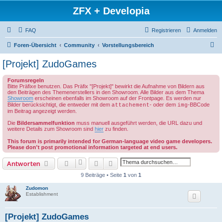
ZFX + Developia
FAQ
Registrieren
Anmelden
S
Foren-Übersicht
Community
Vorstellungsbereich
u
[Projekt] ZudoGames
c
Forumsregeln
h
Bitte Präfixe benutzen. Das Präfix "[Projekt]" bewirkt die Aufnahme von Bildern aus
den Beiträgen des Themenerstellers in den Showroom. Alle Bilder aus dem Thema
e
Showroom
erscheinen ebenfalls im Showroom auf der Frontpage. Es werden nur
Bilder berücksichtigt, die entweder mit dem
- oder dem
-BBCode
attachement
img
im Beitrag angezeigt werden.
Die
Bildersammelfunktion
muss manuell ausgeführt werden, die URL dazu und
weitere Details zum Showroom sind
hier
zu finden.
This forum is primarily intended for German-language video game developers.
Please don't post promotional information targeted at end users.
Suche
Erweiterte Suche
Antworten
9 Beiträge • Seite
1
von
1
Zudomon
Establishment
[Projekt] ZudoGames