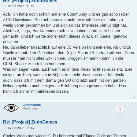
Re: [Projekt] ZudoGames
B
06.03.2026, 21:08
e
i
Ach, ich hatte doch schon mal eine Community und es gab schon über
t
>10k Downloads. Aber ich habs verkackt, weil ich über die Jahre zu
r
a
wenig voran gekommen bin und sich so das Interesse verflüchtigt hat.
g
Abstürze, Lags, Hardwareanspruch usw. haben es da nicht besser
gemacht. Und ich werde sicher nicht dieses Wrack an Game irgendwo
anbieten.
Ne, dann lieber tatsächlich auf eine JS Version konzentrieren. Ab und zu
Spiele ich mit dem Gedanken, den Delphi Src in JS zu transpilieren. Dann
müsste man nicht alles wirklich neu proggen. Immerhin kann ich die
GLSL Shader zum teil übernehmen.
Was ich sagen kann, auch wenn es in dem Video nicht so aussieht, aber
einiges an Tech, was ich in SQ hatte steckt da schon drin. Ich denke
auch, dass ich mit dem damaligen SQ und jetzt auch mit den ganzen
Nebenprojekten auch einiges an Erfahrung dazu gewonnen habe. Das
kann ich sicher mit einfließen lassen.
Chromanoid
Moderator
Re: [Projekt] ZudoGames
B
07.03.2026, 11:47
e
i
Cooles Video mal wieder :). Du könntest mal Claude Code auf Deinen