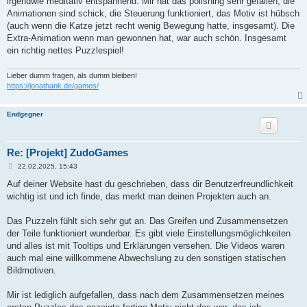
irgendwie meditativ entspannend. Mir hat das polishing sehr gefallen, die
Animationen sind schick, die Steuerung funktioniert, das Motiv ist hübsch
(auch wenn die Katze jetzt recht wenig Bewegung hatte, insgesamt). Die
Extra-Animation wenn man gewonnen hat, war auch schön. Insgesamt
ein richtig nettes Puzzlespiel!
Lieber dumm fragen, als dumm bleiben!
https://jonathank.de/games/
Endgegner
Re: [Projekt] ZudoGames
B
22.02.2025, 15:43
e
i
Auf deiner Website hast du geschrieben, dass dir Benutzerfreundlichkeit
t
wichtig ist und ich finde, das merkt man deinen Projekten auch an.
r
a
g
Das Puzzeln fühlt sich sehr gut an. Das Greifen und Zusammensetzen
der Teile funktioniert wunderbar. Es gibt viele Einstellungsmöglichkeiten
und alles ist mit Tooltips und Erklärungen versehen. Die Videos waren
auch mal eine willkommene Abwechslung zu den sonstigen statischen
Bildmotiven.
Mir ist lediglich aufgefallen, dass nach dem Zusammensetzen meines