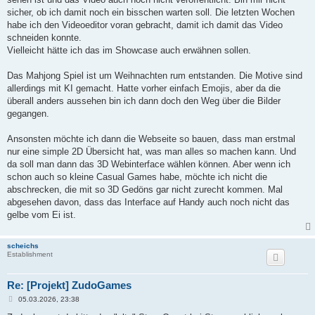
sicher, ob ich damit noch ein bisschen warten soll. Die letzten Wochen
habe ich den Videoeditor voran gebracht, damit ich damit das Video
schneiden konnte.
Vielleicht hätte ich das im Showcase auch erwähnen sollen.
Das Mahjong Spiel ist um Weihnachten rum entstanden. Die Motive sind
allerdings mit KI gemacht. Hatte vorher einfach Emojis, aber da die
überall anders aussehen bin ich dann doch den Weg über die Bilder
gegangen.
Ansonsten möchte ich dann die Webseite so bauen, dass man erstmal
nur eine simple 2D Übersicht hat, was man alles so machen kann. Und
da soll man dann das 3D Webinterface wählen können. Aber wenn ich
schon auch so kleine Casual Games habe, möchte ich nicht die
abschrecken, die mit so 3D Gedöns gar nicht zurecht kommen. Mal
abgesehen davon, dass das Interface auf Handy auch noch nicht das
gelbe vom Ei ist.
scheichs
Establishment
Re: [Projekt] ZudoGames
B
05.03.2026, 23:38
e