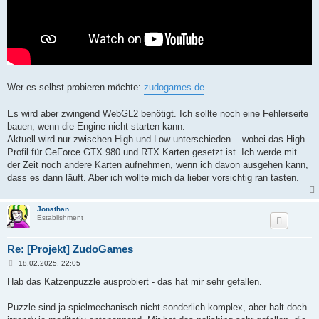
Wer es selbst probieren möchte:
zudogames.de
Es wird aber zwingend WebGL2 benötigt. Ich sollte noch eine Fehlerseite
bauen, wenn die Engine nicht starten kann.
Aktuell wird nur zwischen High und Low unterschieden... wobei das High
Profil für GeForce GTX 980 und RTX Karten gesetzt ist. Ich werde mit
der Zeit noch andere Karten aufnehmen, wenn ich davon ausgehen kann,
dass es dann läuft. Aber ich wollte mich da lieber vorsichtig ran tasten.
Jonathan
Establishment
Re: [Projekt] ZudoGames
B
18.02.2025, 22:05
e
i
Hab das Katzenpuzzle ausprobiert - das hat mir sehr gefallen.
t
r
a
Puzzle sind ja spielmechanisch nicht sonderlich komplex, aber halt doch
g