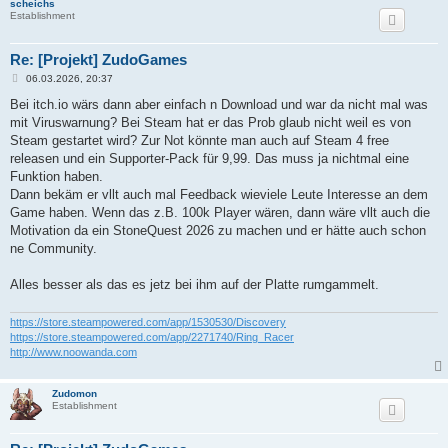
scheichs
Establishment
Re: [Projekt] ZudoGames
B
06.03.2026, 20:37
e
i
Bei itch.io wärs dann aber einfach n Download und war da nicht mal was
t
mit Viruswarnung? Bei Steam hat er das Prob glaub nicht weil es von
r
a
Steam gestartet wird? Zur Not könnte man auch auf Steam 4 free
g
releasen und ein Supporter-Pack für 9,99. Das muss ja nichtmal eine
Funktion haben.
Dann bekäm er vllt auch mal Feedback wieviele Leute Interesse an dem
Game haben. Wenn das z.B. 100k Player wären, dann wäre vllt auch die
Motivation da ein StoneQuest 2026 zu machen und er hätte auch schon
ne Community.
Alles besser als das es jetz bei ihm auf der Platte rumgammelt.
https://store.steampowered.com/app/1530530/Discovery
https://store.steampowered.com/app/2271740/Ring_Racer
http://www.noowanda.com
Zudomon
Establishment