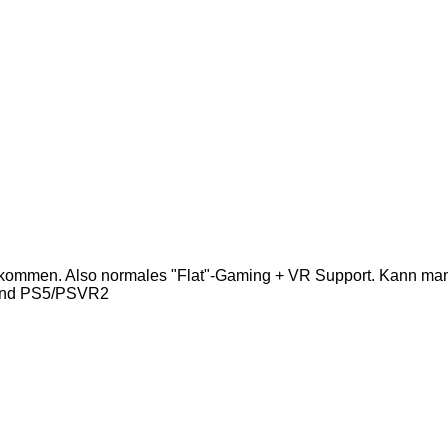
on kommen. Also normales "Flat"-Gaming + VR Support. Kann m
 und PS5/PSVR2