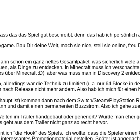
dass das das Spiel gut beschreibt, denn das hab ich persönlich 
tivgame. Bau Dir deine Welt, mach sie nice, stell sie online, f
dann schon ein ganz nettes Gesamtpaket, was sicherlich viele a
uen, als Dinge zu entdecken. In Minecraft muss ich verschachte
lles über Minecraft :D), aber was muss man in Discovery 2 entd
, allerdings war die Technik zu limitiert (u.a. nur 64 Blöcke in d
n nach Release nicht mehr ändern. Also hab ich mich für einen
haupt ist) kommen dann nach dem Switch/Steam/PlayStation Relea
 und damit einen permanenten Buzzstrom. Also ich gehe zuerst 
Welten im Trailer handgebaut oder generiert? Würde man eher g
s geht aus dem Trailer nicht ganz so recht hervor.
gentlich "die Hook" des Spiels. Ich wollte, dass die Spieler ei
eressantes Promotionmaterial erstellen. Später ist angedacht, 