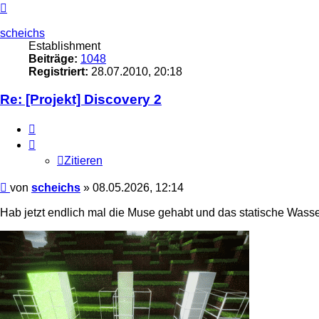
Nach
oben
scheichs
Establishment
Beiträge:
1048
Registriert:
28.07.2010, 20:18
Re: [Projekt] Discovery 2
Zitieren
Zitieren
Beitrag
von
scheichs
»
08.05.2026, 12:14
Hab jetzt endlich mal die Muse gehabt und das statische Wass