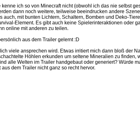
kenne ich so von Minecraft nicht (obwohl ich das nie selbst ge
den dann noch weitere, teilweise beeindrucken andere Szenen ge
t es auch, mit bunten Lichtern, Schaltern, Bomben und Deko-Tie
urvival-Element. Es gibt auch keine Spielerinteraktionen oder 
n online mit anderen zu teilen.
persönlich aus dem Trailer gelernt :D
ich viele ansprechen wird. Etwas irritiert mich dann bloß der 
chachtelte Höhlen erkunden um seltene Mineralien zu finden, wei
ind alle Welten im Trailer handgebaut oder generiert? Würde m
 aus dem Trailer nicht ganz so recht hervor.