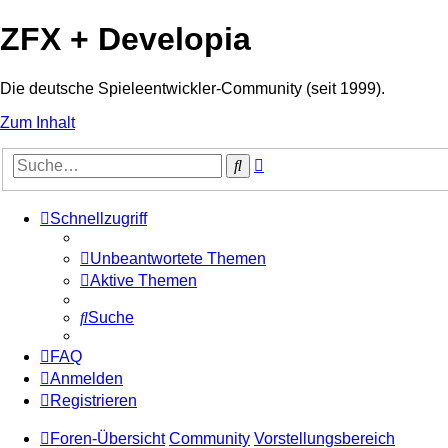
ZFX + Developia
Die deutsche Spieleentwickler-Community (seit 1999).
Zum Inhalt
Erweiterte
Suche
Suche
Schnellzugriff
Unbeantwortete Themen
Aktive Themen
Suche
FAQ
Anmelden
Registrieren
Foren-Übersicht
Community
Vorstellungsbereich