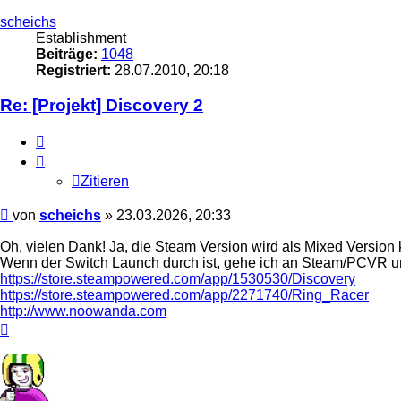
scheichs
Establishment
Beiträge:
1048
Registriert:
28.07.2010, 20:18
Re: [Projekt] Discovery 2
Zitieren
Zitieren
Beitrag
von
scheichs
»
23.03.2026, 20:33
Oh, vielen Dank! Ja, die Steam Version wird als Mixed Versi
Wenn der Switch Launch durch ist, gehe ich an Steam/PCVR
https://store.steampowered.com/app/1530530/Discovery
https://store.steampowered.com/app/2271740/Ring_Racer
http://www.noowanda.com
Nach
oben