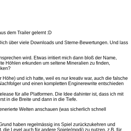
aus dem Trailer gelernt :D
reu Dich über viele Downloads und Sterne-Bewertungen. Und lass
nsprechen wird. Etwas irritiert mich dann bloß der Name,
lte Höhlen erkunden um seltene Mineralien zu finden,
ecken?
er Höhe) und ich hatte, weil es nur kreativ war, auch die falsche
 Nachfolger und einen kompletten Enginerewrite entschieden
se für alle Platformen. Die Idee dahinter ist, dass ich mit
in die Breite und dann in die Tiefe.
enerierte Welten anschauen (was sicherlich schnell
nen Grund haben regelmässig ins Spiel zurückzukehren und
die Level auch für andere Spiele(modi) zu nutzen, z.B. für