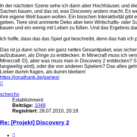
In der nächsten Szene sehe ich dann aber Hochhäuser, und die 
Sachen bauen, und das ist, was Discovery anders macht. Es wer
ihre eigene Welt bauen wollen. Ein bisschen Interaktivität gib
geben, Tiere sind animierte Deko aber kein Wirtschafts- oder S
bauen und ein wenig mit Leben zu füllen. Und das Ergebnis dan
Ich hoffe, dass das das Spiel gut beschreibt, denn das hab ich 
Das ist ja dann schon ein ganz nettes Gesamtpaket, was sicherl
aufzubauen, als Dinge zu entdecken. In Minecraft muss ich vers
Minecraft :D), aber was muss man in Discovery 2 entdecken? S
langweilig wird), oder die von anderen Spielern? Das alles geht
Lieber dumm fragen, als dumm bleiben!
https://jonathank.de/games/
Nach
oben
scheichs
Establishment
Beiträge:
1048
Registriert:
28.07.2010, 20:18
Re: [Projekt] Discovery 2
Zitieren