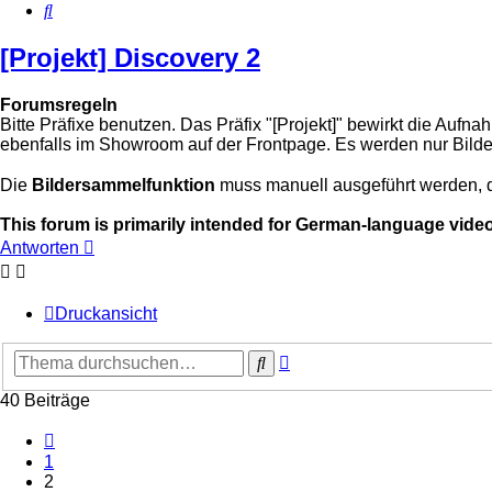
Suche
[Projekt] Discovery 2
Forumsregeln
Bitte Präfixe benutzen. Das Präfix "[Projekt]" bewirkt die Au
ebenfalls im Showroom auf der Frontpage. Es werden nur Bilde
Die
Bildersammelfunktion
muss manuell ausgeführt werden, 
This forum is primarily intended for German-language vide
Antworten
Druckansicht
Erweiterte
Suche
Suche
40 Beiträge
Vorherige
1
2