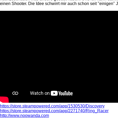
einen Shooter. Die Idee schwirrt mir auch schon seit "einigen"
https://store.steampowered.com/app/1530530/Discovery
https://store.steampowered.com/app/2271740/Ring_Racer
http://www.noowanda.com