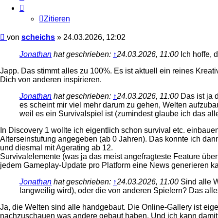
Zitieren
Beitrag
von
scheichs
»
24.03.2026, 12:02
Jonathan
hat geschrieben:
↑
24.03.2026, 11:00
Ich hoffe, 
Japp. Das stimmt alles zu 100%. Es ist aktuell ein reines Krea
Dich von anderen inspirieren.
Jonathan
hat geschrieben:
↑
24.03.2026, 11:00
Das ist ja 
es scheint mir viel mehr darum zu gehen, Welten aufzuba
weil es ein Survivalspiel ist (zumindest glaube ich das a
In Discovery 1 wollte ich eigentlich schon survival etc. einbauen
Alterseinstufung angegeben (ab 0 Jahren). Das konnte ich dan
und diesmal mit Agerating ab 12.
Survivalelemente (was ja das meist angefragteste Feature über
jedem Gameplay-Update pro Platform eine News generieren kann
Jonathan
hat geschrieben:
↑
24.03.2026, 11:00
Sind alle 
langweilig wird), oder die von anderen Spielern? Das alle
Ja, die Welten sind alle handgebaut. Die Online-Gallery ist ei
nachzuschauen was andere gebaut haben. Und ich kann damit int