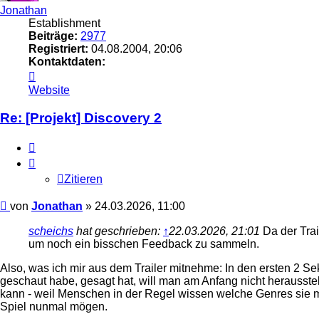
Jonathan
Establishment
Beiträge:
2977
Registriert:
04.08.2004, 20:06
Kontaktdaten:
Kontaktdaten
von
Website
Jonathan
Re: [Projekt] Discovery 2
Zitieren
Zitieren
Beitrag
von
Jonathan
»
24.03.2026, 11:00
scheichs
hat geschrieben:
↑
22.03.2026, 21:01
Da der Trai
um noch ein bisschen Feedback zu sammeln.
Also, was ich mir aus dem Trailer mitnehme: In den ersten 2 Sek
geschaut habe, gesagt hat, will man am Anfang nicht herausst
kann - weil Menschen in der Regel wissen welche Genres sie möge
Spiel nunmal mögen.