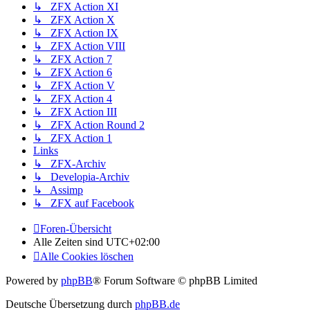
↳ ZFX Action XI
↳ ZFX Action X
↳ ZFX Action IX
↳ ZFX Action VIII
↳ ZFX Action 7
↳ ZFX Action 6
↳ ZFX Action V
↳ ZFX Action 4
↳ ZFX Action III
↳ ZFX Action Round 2
↳ ZFX Action 1
Links
↳ ZFX-Archiv
↳ Developia-Archiv
↳ Assimp
↳ ZFX auf Facebook
Foren-Übersicht
Alle Zeiten sind
UTC+02:00
Alle Cookies löschen
Powered by
phpBB
® Forum Software © phpBB Limited
Deutsche Übersetzung durch
phpBB.de