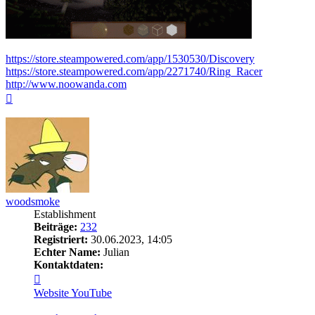
https://store.steampowered.com/app/1530530/Discovery
https://store.steampowered.com/app/2271740/Ring_Racer
http://www.noowanda.com
Nach
oben
woodsmoke
Establishment
Beiträge:
232
Registriert:
30.06.2023, 14:05
Echter Name:
Julian
Kontaktdaten:
Kontaktdaten
von
Website
YouTube
woodsmoke