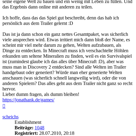
seine eigene Welt zu bauen und ein wenig mit Leben zu füllen. Und
das Ergebnis dann online mit anderen zu teilen.
Ich hoffe, dass das das Spiel gut beschreibt, denn das hab ich
persönlich aus dem Trailer gelernt :D
Das ist ja dann schon ein ganz nettes Gesamtpaket, was sicherlich
viele ansprechen wird. Etwas irritiert mich dann bloß der Name, es
scheint mir viel mehr darum zu gehen, Welten aufzubauen, als
Dinge zu entdecken. In Minecraft muss ich verschachtelte Höhlen
erkunden um seltene Mineralien zu finden, weil es ein Survivalspiel
ist (zumindest glaube ich das alles über Minecraft :D), aber was
muss man in Discovery 2 entdecken? Sind alle Welten im Trailer
handgebaut oder generiert? Würde man eher generierte Welten
anschauen (was sicherlich schnell langweilig wird), oder die von
anderen Spielern? Das alles geht aus dem Trailer nicht ganz so recht
hervor.
Lieber dumm fragen, als dumm bleiben!
https://jonathank.de/games/
Nach
oben
scheichs
Establishment
Beiträge:
1048
Registriert:
28.07.2010, 20:18