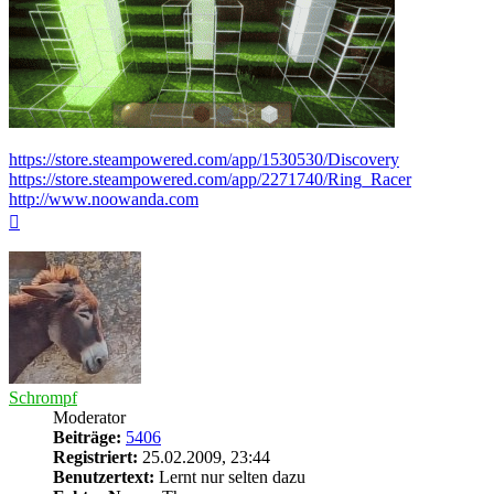
https://store.steampowered.com/app/1530530/Discovery
https://store.steampowered.com/app/2271740/Ring_Racer
http://www.noowanda.com
Nach
oben
Schrompf
Moderator
Beiträge:
5406
Registriert:
25.02.2009, 23:44
Benutzertext:
Lernt nur selten dazu