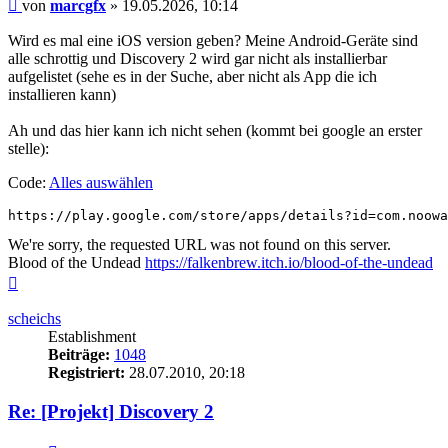
Beitrag
von
marcgfx
»
19.05.2026, 10:14
Wird es mal eine iOS version geben? Meine Android-Geräte sind
alle schrottig und Discovery 2 wird gar nicht als installierbar
aufgelistet (sehe es in der Suche, aber nicht als App die ich
installieren kann)
Ah und das hier kann ich nicht sehen (kommt bei google an erster
stelle):
Code:
Alles auswählen
https://play.google.com/store/apps/details?id=com.noowa
We're sorry, the requested URL was not found on this server.
Blood of the Undead
https://falkenbrew.itch.io/blood-of-the-undead
Nach
oben
scheichs
Establishment
Beiträge:
1048
Registriert:
28.07.2010, 20:18
Re: [Projekt] Discovery 2