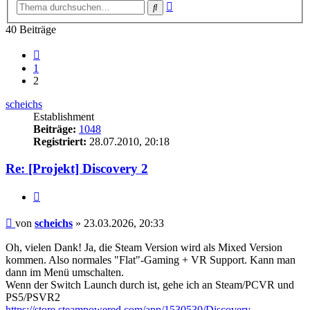
Erweiterte
Suche
Suche
40 Beiträge
Vorherige
1
2
scheichs
Establishment
Beiträge:
1048
Registriert:
28.07.2010, 20:18
Re: [Projekt] Discovery 2
Zitieren
Beitrag
von
scheichs
»
23.03.2026, 20:33
Oh, vielen Dank! Ja, die Steam Version wird als Mixed Version
kommen. Also normales "Flat"-Gaming + VR Support. Kann man
dann im Menü umschalten.
Wenn der Switch Launch durch ist, gehe ich an Steam/PCVR und
PS5/PSVR2
https://store.steampowered.com/app/1530530/Discovery