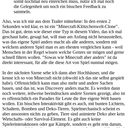
somit nochmal neu einreichen muss, nutze ich mal noch
die Gelegenheit um noch ein bisschen Feedback zu
sammeln.
Also, was ich mir aus dem Trailer mitnehme: In den ersten 2
Sekunden wird klar, es ist ein "Minecraft-Klötzchenwelt-Clone".
Das ist gut, denn wie dieser eine Typ in diesem Video, das ich mal
geschaut habe, gesagt hat, will man am Anfang nicht herausstellen,
was das eigene Spiel anders macht als alle anderen, sondern mit
welchem anderen Spiel man es am ehesten vergleichen kann - weil
Menschen in der Regel wissen welche Genres sie mögen und gerne
schnell filtern wollen. "Sowas wie Minecraft aber anders" ist da
direkt interessant, für alle die diese Art von Spiel nunmal mögen.
In der nächsten Szene sehe ich dann aber Hochhäuser, und die
kenne ich so von Minecraft nicht (obwohl ich das nie selbst gespielt
habe). Offensichtlich kann man also mehr und andere Sachen
bauen, und das ist, was Discovery anders macht. Es werden dann
noch weitere, teilweise beeindrucken andere Szenen gezeigt, also ist
es offensichtlich ein Paradies für Leute die ihre eigene Welt bauen
wollen. Ein bisschen Interaktivität gibt es auch, mit bunten Lichtern,
Schaltern, Bomben und Deko-Tieren. Spielmechanisch scheint es
aber ansonsten nichts zu geben, Tiere sind animierte Deko aber kein
Wirtschafts- oder Survival-Element. Es gibt auch keine
Spielerinteraktionen oder gar Kämpfe, sondern es geht rein darum,