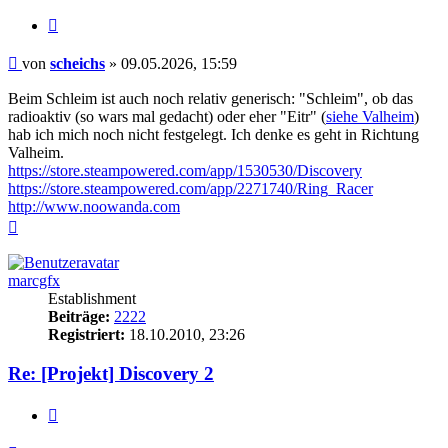
Zitieren
Beitrag
von
scheichs
»
09.05.2026, 15:59
Beim Schleim ist auch noch relativ generisch: "Schleim", ob das
radioaktiv (so wars mal gedacht) oder eher "Eitr" (
siehe Valheim
)
hab ich mich noch nicht festgelegt. Ich denke es geht in Richtung
Valheim.
https://store.steampowered.com/app/1530530/Discovery
https://store.steampowered.com/app/2271740/Ring_Racer
http://www.noowanda.com
Nach
oben
marcgfx
Establishment
Beiträge:
2222
Registriert:
18.10.2010, 23:26
Re: [Projekt] Discovery 2
Zitieren