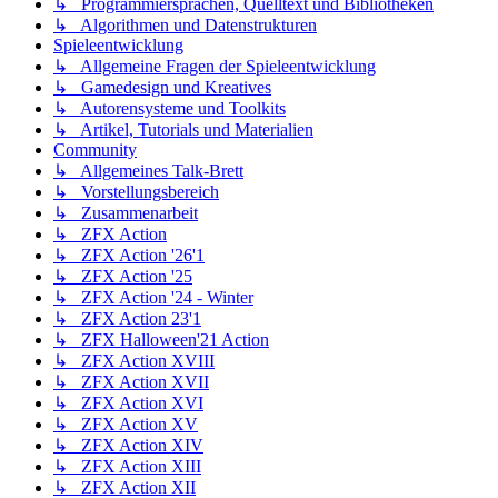
↳ Programmiersprachen, Quelltext und Bibliotheken
↳ Algorithmen und Datenstrukturen
Spieleentwicklung
↳ Allgemeine Fragen der Spieleentwicklung
↳ Gamedesign und Kreatives
↳ Autorensysteme und Toolkits
↳ Artikel, Tutorials und Materialien
Community
↳ Allgemeines Talk-Brett
↳ Vorstellungsbereich
↳ Zusammenarbeit
↳ ZFX Action
↳ ZFX Action '26'1
↳ ZFX Action '25
↳ ZFX Action '24 - Winter
↳ ZFX Action 23'1
↳ ZFX Halloween'21 Action
↳ ZFX Action XVIII
↳ ZFX Action XVII
↳ ZFX Action XVI
↳ ZFX Action XV
↳ ZFX Action XIV
↳ ZFX Action XIII
↳ ZFX Action XII