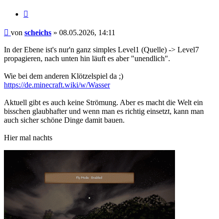
Zitieren
Beitrag
von
scheichs
»
08.05.2026, 14:11
In der Ebene ist's nur'n ganz simples Level1 (Quelle) -> Level7
propagieren, nach unten hin läuft es aber "unendlich".
Wie bei dem anderen Klötzelspiel da ;)
https://de.minecraft.wiki/w/Wasser
Aktuell gibt es auch keine Strömung. Aber es macht die Welt ein
bisschen glaubhafter und wenn man es richtig einsetzt, kann man
auch sicher schöne Dinge damit bauen.
Hier mal nachts