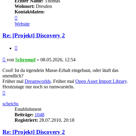
Echter Name:
Thomas
Wohnort:
Dresden
Kontaktdaten:
Kontaktdaten
von
Website
Schrompf
Re: [Projekt] Discovery 2
Zitieren
Beitrag
von
Schrompf
»
08.05.2026, 12:54
Cool! Ist da irgendein Masse-Erhalt eingebaut, oder läuft das
unendlich?
Früher mal
Dreamworlds
. Früher mal
Open Asset Import Library
.
Heutzutage nur noch so rumwursteln.
Nach
oben
scheichs
Establishment
Beiträge:
1048
Registriert:
28.07.2010, 20:18
Re: [Projekt] Discovery 2