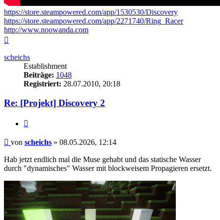
https://store.steampowered.com/app/1530530/Discovery
https://store.steampowered.com/app/2271740/Ring_Racer
http://www.noowanda.com
Nach
oben
scheichs
Establishment
Beiträge:
1048
Registriert:
28.07.2010, 20:18
Re: [Projekt] Discovery 2
Zitieren
Beitrag
von
scheichs
»
08.05.2026, 12:14
Hab jetzt endlich mal die Muse gehabt und das statische Wasser
durch "dynamisches" Wasser mit blockweisem Propagieren ersetzt.