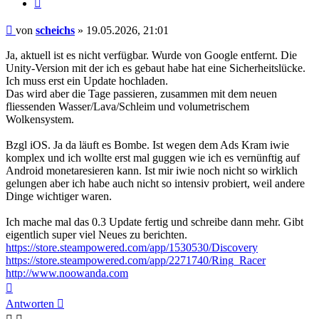
Zitieren
Beitrag
von
scheichs
»
19.05.2026, 21:01
Ja, aktuell ist es nicht verfügbar. Wurde von Google entfernt. Die
Unity-Version mit der ich es gebaut habe hat eine Sicherheitslücke.
Ich muss erst ein Update hochladen.
Das wird aber die Tage passieren, zusammen mit dem neuen
fliessenden Wasser/Lava/Schleim und volumetrischem
Wolkensystem.
Bzgl iOS. Ja da läuft es Bombe. Ist wegen dem Ads Kram iwie
komplex und ich wollte erst mal guggen wie ich es vernünftig auf
Android monetaresieren kann. Ist mir iwie noch nicht so wirklich
gelungen aber ich habe auch nicht so intensiv probiert, weil andere
Dinge wichtiger waren.
Ich mache mal das 0.3 Update fertig und schreibe dann mehr. Gibt
eigentlich super viel Neues zu berichten.
https://store.steampowered.com/app/1530530/Discovery
https://store.steampowered.com/app/2271740/Ring_Racer
http://www.noowanda.com
Nach
oben
Antworten