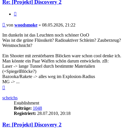
Re: [Projekt] Discovery 2
Zitieren
Beitrag
von
woodsmoke
»
08.05.2026, 21:22
Im dunkeln ist das Leuchten noch schöner OoO
Was ist die grüne Flüssikeit? Radioaktiver Schleim? Zauberzeug?
Weistnochnicht?
Ein Shooter mit zerstörbaren Blöcken ware schon cool denke ich.
Man könnte ein Paar Waffen schön darum entwickeln. zB:
Laser -> lange Tunnel durch bestimmte Materialien
(+SpiegelBlöcke?)
Bazooka/Rakete -> alles weg im Explosion-Radius
MG -> ...
Nach
oben
scheichs
Establishment
Beiträge:
1048
Registriert:
28.07.2010, 20:18
Re: [Projekt] Discovery 2