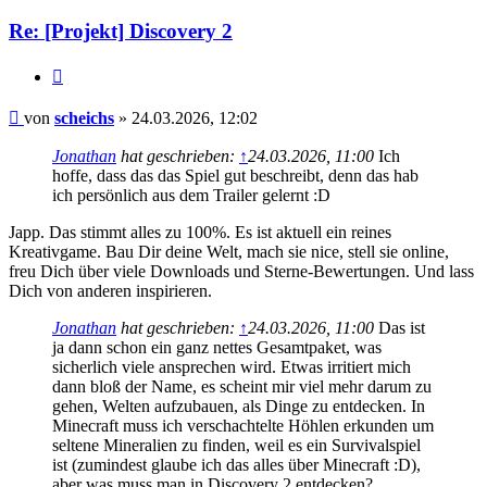
Re: [Projekt] Discovery 2
Zitieren
Beitrag
von
scheichs
»
24.03.2026, 12:02
Jonathan
hat geschrieben:
↑
24.03.2026, 11:00
Ich
hoffe, dass das das Spiel gut beschreibt, denn das hab
ich persönlich aus dem Trailer gelernt :D
Japp. Das stimmt alles zu 100%. Es ist aktuell ein reines
Kreativgame. Bau Dir deine Welt, mach sie nice, stell sie online,
freu Dich über viele Downloads und Sterne-Bewertungen. Und lass
Dich von anderen inspirieren.
Jonathan
hat geschrieben:
↑
24.03.2026, 11:00
Das ist
ja dann schon ein ganz nettes Gesamtpaket, was
sicherlich viele ansprechen wird. Etwas irritiert mich
dann bloß der Name, es scheint mir viel mehr darum zu
gehen, Welten aufzubauen, als Dinge zu entdecken. In
Minecraft muss ich verschachtelte Höhlen erkunden um
seltene Mineralien zu finden, weil es ein Survivalspiel
ist (zumindest glaube ich das alles über Minecraft :D),
aber was muss man in Discovery 2 entdecken?