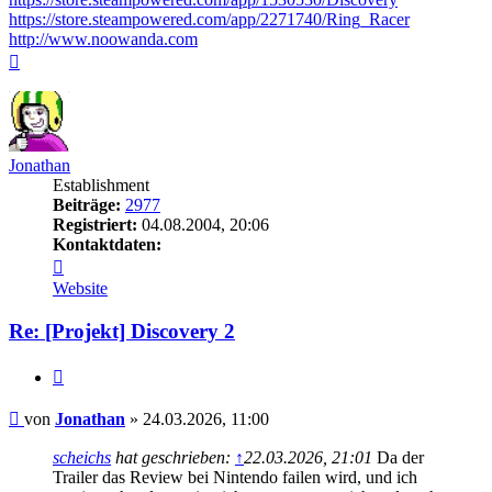
https://store.steampowered.com/app/2271740/Ring_Racer
http://www.noowanda.com
Nach
oben
Jonathan
Establishment
Beiträge:
2977
Registriert:
04.08.2004, 20:06
Kontaktdaten:
Kontaktdaten
von
Website
Jonathan
Re: [Projekt] Discovery 2
Zitieren
Beitrag
von
Jonathan
»
24.03.2026, 11:00
scheichs
hat geschrieben:
↑
22.03.2026, 21:01
Da der
Trailer das Review bei Nintendo failen wird, und ich