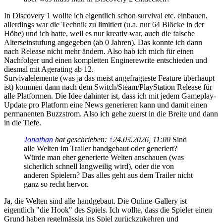
In Discovery 1 wollte ich eigentlich schon survival etc. einbauen,
allerdings war die Technik zu limitiert (u.a. nur 64 Blöcke in der
Höhe) und ich hatte, weil es nur kreativ war, auch die falsche
Alterseinstufung angegeben (ab 0 Jahren). Das konnte ich dann
nach Release nicht mehr ändern. Also hab ich mich für einen
Nachfolger und einen kompletten Enginerewrite entschieden und
diesmal mit Agerating ab 12.
Survivalelemente (was ja das meist angefragteste Feature überhaupt
ist) kommen dann nach dem Switch/Steam/PlayStation Release für
alle Platformen. Die Idee dahinter ist, dass ich mit jedem Gameplay-
Update pro Platform eine News generieren kann und damit einen
permanenten Buzzstrom. Also ich gehe zuerst in die Breite und dann
in die Tiefe.
Jonathan
hat geschrieben:
↑
24.03.2026, 11:00
Sind
alle Welten im Trailer handgebaut oder generiert?
Würde man eher generierte Welten anschauen (was
sicherlich schnell langweilig wird), oder die von
anderen Spielern? Das alles geht aus dem Trailer nicht
ganz so recht hervor.
Ja, die Welten sind alle handgebaut. Die Online-Gallery ist
eigentlich "die Hook" des Spiels. Ich wollte, dass die Spieler einen
Grund haben regelmässig ins Spiel zurückzukehren und