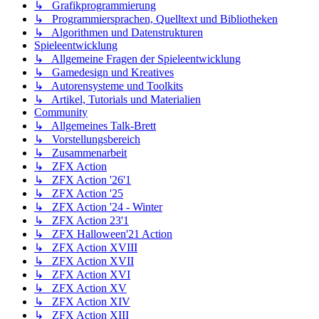
↳ Grafikprogrammierung
↳ Programmiersprachen, Quelltext und Bibliotheken
↳ Algorithmen und Datenstrukturen
Spieleentwicklung
↳ Allgemeine Fragen der Spieleentwicklung
↳ Gamedesign und Kreatives
↳ Autorensysteme und Toolkits
↳ Artikel, Tutorials und Materialien
Community
↳ Allgemeines Talk-Brett
↳ Vorstellungsbereich
↳ Zusammenarbeit
↳ ZFX Action
↳ ZFX Action '26'1
↳ ZFX Action '25
↳ ZFX Action '24 - Winter
↳ ZFX Action 23'1
↳ ZFX Halloween'21 Action
↳ ZFX Action XVIII
↳ ZFX Action XVII
↳ ZFX Action XVI
↳ ZFX Action XV
↳ ZFX Action XIV
↳ ZFX Action XIII