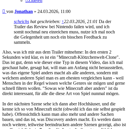
Zitieren
Beitrag
von
Jonathan
»
24.03.2026, 11:00
scheichs
hat geschrieben:
↑
22.03.2026, 21:01
Da der
Trailer das Review bei Nintendo failen wird, und ich
somit nochmal neu einreichen muss, nutze ich mal noch
die Gelegenheit um noch ein bisschen Feedback zu
sammeln.
Also, was ich mir aus dem Trailer mitnehme: In den ersten 2
Sekunden wird klar, es ist ein "Minecraft-Klötzchenwelt-Clone".
Das ist gut, denn wie dieser eine Typ in diesem Video, das ich mal
geschaut habe, gesagt hat, will man am Anfang nicht herausstellen,
was das eigene Spiel anders macht als alle anderen, sondern mit
welchem anderen Spiel man es am ehesten vergleichen kann - weil
Menschen in der Regel wissen welche Genres sie mögen und gerne
schnell filtern wollen. "Sowas wie Minecraft aber anders" ist da
direkt interessant, für alle die diese Art von Spiel nunmal mögen.
In der nächsten Szene sehe ich dann aber Hochhäuser, und die
kenne ich so von Minecraft nicht (obwohl ich das nie selbst gespielt
habe). Offensichtlich kann man also mehr und andere Sachen
bauen, und das ist, was Discovery anders macht. Es werden dann
noch weitere, teilweise beeindrucken andere Szenen gezeigt, also ist