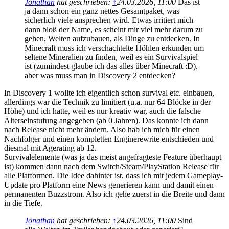
Jonathan
hat geschrieben:
↑
24.03.2026, 11:00
Das ist
ja dann schon ein ganz nettes Gesamtpaket, was
sicherlich viele ansprechen wird. Etwas irritiert mich
dann bloß der Name, es scheint mir viel mehr darum zu
gehen, Welten aufzubauen, als Dinge zu entdecken. In
Minecraft muss ich verschachtelte Höhlen erkunden um
seltene Mineralien zu finden, weil es ein Survivalspiel
ist (zumindest glaube ich das alles über Minecraft :D),
aber was muss man in Discovery 2 entdecken?
In Discovery 1 wollte ich eigentlich schon survival etc. einbauen,
allerdings war die Technik zu limitiert (u.a. nur 64 Blöcke in der
Höhe) und ich hatte, weil es nur kreativ war, auch die falsche
Alterseinstufung angegeben (ab 0 Jahren). Das konnte ich dann
nach Release nicht mehr ändern. Also hab ich mich für einen
Nachfolger und einen kompletten Enginerewrite entschieden und
diesmal mit Agerating ab 12.
Survivalelemente (was ja das meist angefragteste Feature überhaupt
ist) kommen dann nach dem Switch/Steam/PlayStation Release für
alle Platformen. Die Idee dahinter ist, dass ich mit jedem Gameplay-
Update pro Platform eine News generieren kann und damit einen
permanenten Buzzstrom. Also ich gehe zuerst in die Breite und dann
in die Tiefe.
Jonathan
hat geschrieben:
↑
24.03.2026, 11:00
Sind