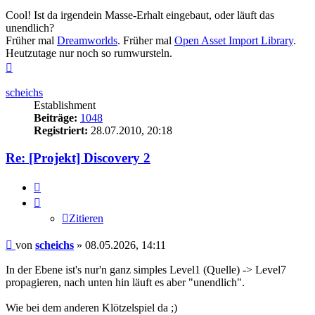
Cool! Ist da irgendein Masse-Erhalt eingebaut, oder läuft das
unendlich?
Früher mal
Dreamworlds
. Früher mal
Open Asset Import Library
.
Heutzutage nur noch so rumwursteln.
Nach
oben
scheichs
Establishment
Beiträge:
1048
Registriert:
28.07.2010, 20:18
Re: [Projekt] Discovery 2
Zitieren
Zitieren
Beitrag
von
scheichs
»
08.05.2026, 14:11
In der Ebene ist's nur'n ganz simples Level1 (Quelle) -> Level7
propagieren, nach unten hin läuft es aber "unendlich".
Wie bei dem anderen Klötzelspiel da ;)