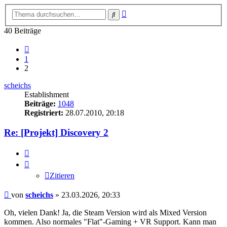
Erweiterte
Suche
Suche
40 Beiträge
Vorherige
1
2
scheichs
Establishment
Beiträge:
1048
Registriert:
28.07.2010, 20:18
Re: [Projekt] Discovery 2
Zitieren
Zitieren
Beitrag
von
scheichs
»
23.03.2026, 20:33
Oh, vielen Dank! Ja, die Steam Version wird als Mixed Version
kommen. Also normales "Flat"-Gaming + VR Support. Kann man