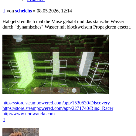
Beitrag
von
scheichs
»
08.05.2026, 12:14
Hab jetzt endlich mal die Muse gehabt und das statische Wasser
durch "dynamisches" Wasser mit blockweisem Propagieren ersetzt.
https://store.steampowered.com/app/1530530/Discovery
https://store.steampowered.com/app/2271740/Ring_Racer
http://www.noowanda.com
Nach
oben