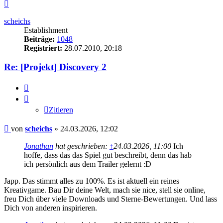
Nach
oben
scheichs
Establishment
Beiträge:
1048
Registriert:
28.07.2010, 20:18
Re: [Projekt] Discovery 2
Zitieren
Zitieren
Beitrag
von
scheichs
»
24.03.2026, 12:02
Jonathan
hat geschrieben:
↑
24.03.2026, 11:00
Ich
hoffe, dass das das Spiel gut beschreibt, denn das hab
ich persönlich aus dem Trailer gelernt :D
Japp. Das stimmt alles zu 100%. Es ist aktuell ein reines
Kreativgame. Bau Dir deine Welt, mach sie nice, stell sie online,
freu Dich über viele Downloads und Sterne-Bewertungen. Und lass
Dich von anderen inspirieren.