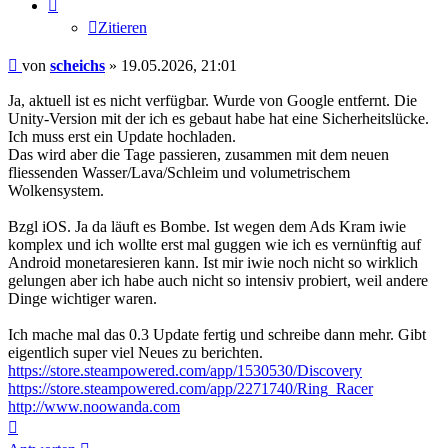
Zitieren
Beitrag
von
scheichs
»
19.05.2026, 21:01
Ja, aktuell ist es nicht verfügbar. Wurde von Google entfernt. Die
Unity-Version mit der ich es gebaut habe hat eine Sicherheitslücke.
Ich muss erst ein Update hochladen.
Das wird aber die Tage passieren, zusammen mit dem neuen
fliessenden Wasser/Lava/Schleim und volumetrischem
Wolkensystem.
Bzgl iOS. Ja da läuft es Bombe. Ist wegen dem Ads Kram iwie
komplex und ich wollte erst mal guggen wie ich es vernünftig auf
Android monetaresieren kann. Ist mir iwie noch nicht so wirklich
gelungen aber ich habe auch nicht so intensiv probiert, weil andere
Dinge wichtiger waren.
Ich mache mal das 0.3 Update fertig und schreibe dann mehr. Gibt
eigentlich super viel Neues zu berichten.
https://store.steampowered.com/app/1530530/Discovery
https://store.steampowered.com/app/2271740/Ring_Racer
http://www.noowanda.com
Nach
oben