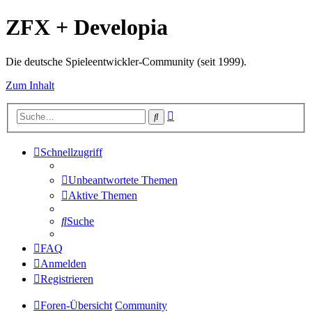
ZFX + Developia
Die deutsche Spieleentwickler-Community (seit 1999).
Zum Inhalt
Erweiterte
Suche
Suche
Schnellzugriff
Unbeantwortete Themen
Aktive Themen
Suche
FAQ
Anmelden
Registrieren
Foren-Übersicht
Community