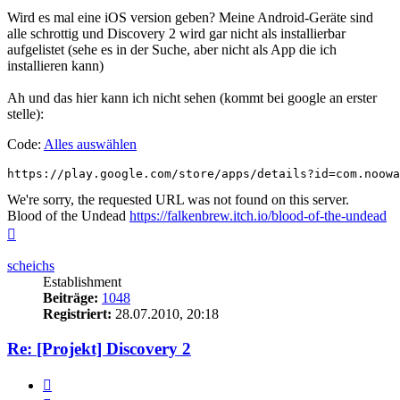
Wird es mal eine iOS version geben? Meine Android-Geräte sind
alle schrottig und Discovery 2 wird gar nicht als installierbar
aufgelistet (sehe es in der Suche, aber nicht als App die ich
installieren kann)
Ah und das hier kann ich nicht sehen (kommt bei google an erster
stelle):
Code:
Alles auswählen
https://play.google.com/store/apps/details?id=com.noowa
We're sorry, the requested URL was not found on this server.
Blood of the Undead
https://falkenbrew.itch.io/blood-of-the-undead
Nach
oben
scheichs
Establishment
Beiträge:
1048
Registriert:
28.07.2010, 20:18
Re: [Projekt] Discovery 2
Zitieren