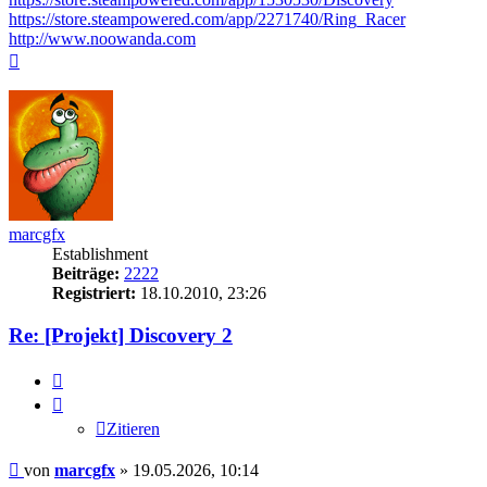
https://store.steampowered.com/app/2271740/Ring_Racer
http://www.noowanda.com
Nach
oben
marcgfx
Establishment
Beiträge:
2222
Registriert:
18.10.2010, 23:26
Re: [Projekt] Discovery 2
Zitieren
Zitieren
Beitrag
von
marcgfx
»
19.05.2026, 10:14