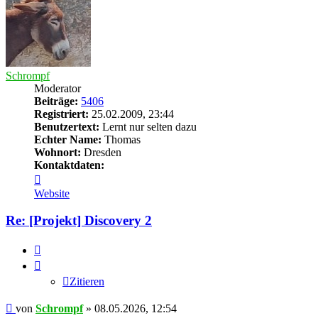
Schrompf
Moderator
Beiträge:
5406
Registriert:
25.02.2009, 23:44
Benutzertext:
Lernt nur selten dazu
Echter Name:
Thomas
Wohnort:
Dresden
Kontaktdaten:
Kontaktdaten
von
Website
Schrompf
Re: [Projekt] Discovery 2
Zitieren
Zitieren
Beitrag
von
Schrompf
»
08.05.2026, 12:54