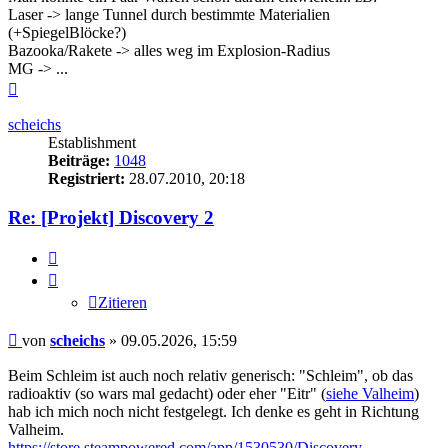
Laser -> lange Tunnel durch bestimmte Materialien
(+SpiegelBlöcke?)
Bazooka/Rakete -> alles weg im Explosion-Radius
MG -> ...
Nach
oben
scheichs
Establishment
Beiträge:
1048
Registriert:
28.07.2010, 20:18
Re: [Projekt] Discovery 2
Zitieren
Zitieren
Beitrag
von
scheichs
»
09.05.2026, 15:59
Beim Schleim ist auch noch relativ generisch: "Schleim", ob das
radioaktiv (so wars mal gedacht) oder eher "Eitr" (
siehe Valheim
)
hab ich mich noch nicht festgelegt. Ich denke es geht in Richtung
Valheim.
https://store.steampowered.com/app/1530530/Discovery