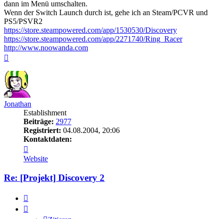
dann im Menü umschalten.
Wenn der Switch Launch durch ist, gehe ich an Steam/PCVR und
PS5/PSVR2
https://store.steampowered.com/app/1530530/Discovery
https://store.steampowered.com/app/2271740/Ring_Racer
http://www.noowanda.com
Nach
oben
Jonathan
Establishment
Beiträge:
2977
Registriert:
04.08.2004, 20:06
Kontaktdaten:
Kontaktdaten
von
Website
Jonathan
Re: [Projekt] Discovery 2
Zitieren