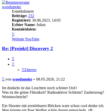
woodsmoke
Establishment
Beiträge:
232
Registriert:
30.06.2023, 14:05
Echter Name:
Julian
Kontaktdaten:
Kontaktdaten
von
Website
YouTube
woodsmoke
Re: [Projekt] Discovery 2
Zitieren
Zitieren
Beitrag
von
woodsmoke
»
08.05.2026, 21:22
Im dunkeln ist das Leuchten noch schöner OoO
Was ist die grüne Flüssikeit? Radioaktiver Schleim? Zauberzeug?
Weistnochnicht?
Ein Shooter mit zerstörbaren Blöcken ware schon cool denke ich.
Man könnte ein Paar Waffen schön darum entwickeln. zB: