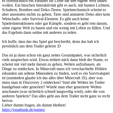
es offensichtlich ein Paradies für Leute die ihre eigene Welt bauen
wollen. Ein bisschen Interaktivität gibt es auch, mit bunten Lichtern,
Schaltern, Bomben und Deko-Tieren. Spielmechanisch scheint es
aber ansonsten nichts zu geben, Tiere sind animierte Deko aber kein
Wirtschafts- oder Survival-Element. Es gibt auch keine
Spielerinteraktionen oder gar Kämpfe, sondern es geht rein darum,
seine eigene Welt zu bauen und ein wenig mit Leben zu füllen. Und
das Ergebnis dann online mit anderen zu teilen.
Ich hoffe, dass das das Spiel gut beschreibt, denn das hab ich
persönlich aus dem Trailer gelernt :D
Das ist ja dann schon ein ganz nettes Gesamtpaket, was sicherlich
viele ansprechen wird. Etwas irritiert mich dann bloß der Name, es
scheint mir viel mehr darum zu gehen, Welten aufzubauen, als
Dinge zu entdecken. In Minecraft muss ich verschachtelte Höhlen
erkunden um seltene Mineralien zu finden, weil es ein Survivalspiel
ist (zumindest glaube ich das alles über Minecraft :D), aber was
muss man in Discovery 2 entdecken? Sind alle Welten im Trailer
handgebaut oder generiert? Würde man eher generierte Welten
anschauen (was sicherlich schnell langweilig wird), oder die von
anderen Spielern? Das alles geht aus dem Trailer nicht ganz so recht
hervor.
Lieber dumm fragen, als dumm bleiben!
https://jonathank.de/games/