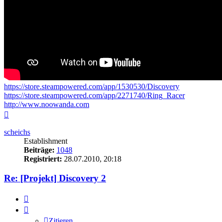
https://store.steampowered.com/app/1530530/Discovery
https://store.steampowered.com/app/2271740/Ring_Racer
http://www.noowanda.com
Nach
oben
scheichs
Establishment
Beiträge:
1048
Registriert:
28.07.2010, 20:18
Re: [Projekt] Discovery 2
Zitieren
Zitieren