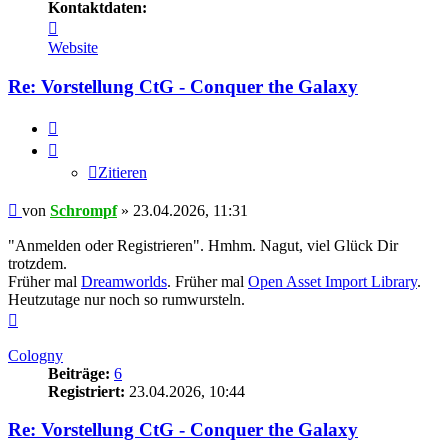
Kontaktdaten:
Kontaktdaten
von
Website
Schrompf
Re: Vorstellung CtG - Conquer the Galaxy
Zitieren
Zitieren
Beitrag
von
Schrompf
»
23.04.2026, 11:31
"Anmelden oder Registrieren". Hmhm. Nagut, viel Glück Dir
trotzdem.
Früher mal
Dreamworlds
. Früher mal
Open Asset Import Library
.
Heutzutage nur noch so rumwursteln.
Nach
oben
Cologny
Beiträge:
6
Registriert:
23.04.2026, 10:44
Re: Vorstellung CtG - Conquer the Galaxy