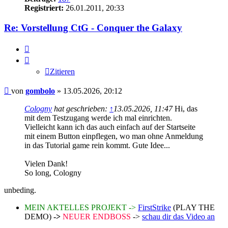
Registriert:
26.01.2011, 20:33
Re: Vorstellung CtG - Conquer the Galaxy
Zitieren
Zitieren
Beitrag
von
gombolo
»
13.05.2026, 20:12
Cologny
hat geschrieben:
↑
13.05.2026, 11:47
Hi, das
mit dem Testzugang werde ich mal einrichten.
Vielleicht kann ich das auch einfach auf der Startseite
mit einem Button einpflegen, wo man ohne Anmeldung
in das Tutorial game rein kommt. Gute Idee...
Vielen Dank!
So long, Cologny
unbeding.
MEIN AKTELLES PROJEKT ->
FirstStrike
(PLAY THE
DEMO)
->
NEUER ENDBOSS
->
schau dir das Video an