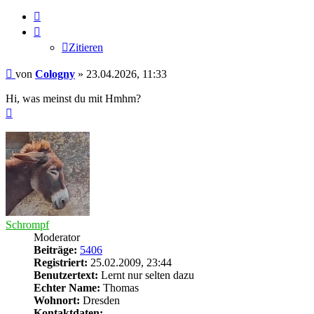
Zitieren
Zitieren
Beitrag
von
Cologny
»
23.04.2026, 11:33
Hi, was meinst du mit Hmhm?
Nach
oben
Schrompf
Moderator
Beiträge:
5406
Registriert:
25.02.2009, 23:44
Benutzertext:
Lernt nur selten dazu
Echter Name:
Thomas
Wohnort:
Dresden
Kontaktdaten: