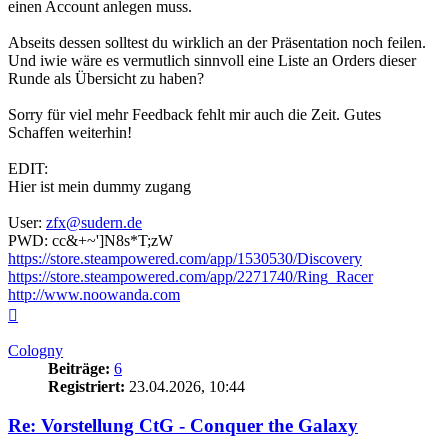
einen Account anlegen muss.
Abseits dessen solltest du wirklich an der Präsentation noch feilen.
Und iwie wäre es vermutlich sinnvoll eine Liste an Orders dieser
Runde als Übersicht zu haben?
Sorry für viel mehr Feedback fehlt mir auch die Zeit. Gutes
Schaffen weiterhin!
EDIT:
Hier ist mein dummy zugang
User:
zfx@sudern.de
PWD: cc&+~']N8s*T;zW
https://store.steampowered.com/app/1530530/Discovery
https://store.steampowered.com/app/2271740/Ring_Racer
http://www.noowanda.com
Nach
oben
Cologny
Beiträge:
6
Registriert:
23.04.2026, 10:44
Re: Vorstellung CtG - Conquer the Galaxy