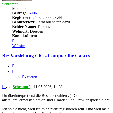
Schrompf
Moderator
Beiträge:
5406
Registriert:
25.02.2009, 23:44
Benutzertext:
Lernt nur selten dazu
Echter Name:
Thomas
Wohnort:
Dresden
Kontaktdaten:
Kontaktdaten
von
Website
Schrompf
Re: Vorstellung CtG - Conquer the Galaxy
Zitieren
Zitieren
Beitrag
von
Schrompf
»
11.05.2026, 11:28
Du überinterpretierst die Besucherzahlen :-) Die
allerallerallermeisten davon sind Crawler, und Crawler spielen nicht.
Ich spiele nicht, weil ich mich nicht registrieren will. Und weil mein