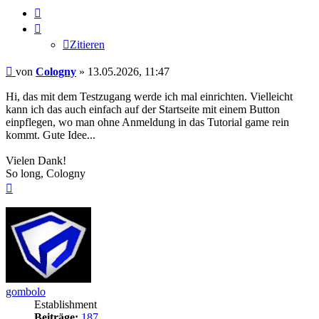
Zitieren
Zitieren
Beitrag
von
Cologny
»
13.05.2026, 11:47
Hi, das mit dem Testzugang werde ich mal einrichten. Vielleicht
kann ich das auch einfach auf der Startseite mit einem Button
einpflegen, wo man ohne Anmeldung in das Tutorial game rein
kommt. Gute Idee...
Vielen Dank!
So long, Cologny
Nach
oben
gombolo
Establishment
Beiträge:
187