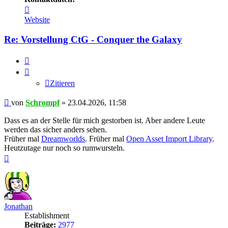
Kontaktdaten
von
Website
Schrompf
Re: Vorstellung CtG - Conquer the Galaxy
Zitieren
Zitieren
Beitrag
von
Schrompf
»
23.04.2026, 11:58
Dass es an der Stelle für mich gestorben ist. Aber andere Leute
werden das sicher anders sehen.
Früher mal
Dreamworlds
. Früher mal
Open Asset Import Library
.
Heutzutage nur noch so rumwursteln.
Nach
oben
Jonathan
Establishment
Beiträge:
2977