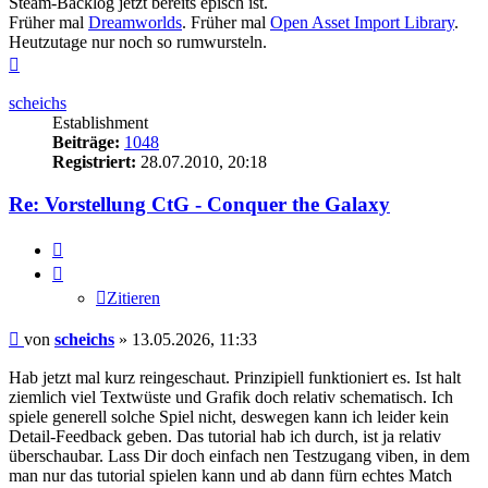
Steam-Backlog jetzt bereits episch ist.
Früher mal
Dreamworlds
. Früher mal
Open Asset Import Library
.
Heutzutage nur noch so rumwursteln.
Nach
oben
scheichs
Establishment
Beiträge:
1048
Registriert:
28.07.2010, 20:18
Re: Vorstellung CtG - Conquer the Galaxy
Zitieren
Zitieren
Beitrag
von
scheichs
»
13.05.2026, 11:33
Hab jetzt mal kurz reingeschaut. Prinzipiell funktioniert es. Ist halt
ziemlich viel Textwüste und Grafik doch relativ schematisch. Ich
spiele generell solche Spiel nicht, deswegen kann ich leider kein
Detail-Feedback geben. Das tutorial hab ich durch, ist ja relativ
überschaubar. Lass Dir doch einfach nen Testzugang viben, in dem
man nur das tutorial spielen kann und ab dann fürn echtes Match