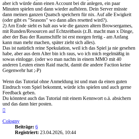
aber ich würde dann einen Account bei dir anlegen, ein paar
Minuten spielen und dann wieder aufhören. Dein Server müsste
dann meinen ganzen Quatsch speichern für nix. Auf alle Ewigkeit
(oder gibt es "Seasons" wo dann alles resetted wird?).
2) Am Ende sieht es halt aus wie die ganzen altern Browsergames,
mit Runden/Resourcen auf Echtzeitbasis (z.B. macht man x Dinge,
aber der Bau der Raumschiffe ist erst morgen fertig - am Anfang
kann man mehr machen, später zieht sich alles).
Das ist natürlich reine Spekulation, weil ich das Spiel ja nie gesehen
habe, aber aus dem Alter bin ich raus, wo ich mich regelmäßig in
sowas einlogge. (oder wo man nachts in einem MMO mit 40
anderen Leuten einen Raid macht, damit die andere Faction keine
Gegenwehr hat ;-P)
Wenn das Tutorial ohne Anmeldung ist und man da einen guten
Eindruch vom Spiel bekommt, würde ichs spielen und auch gerne
Feedback geben.
Du könntest auch das Tutorial mit einem Kennwort o.ä. absichern
und das dann hier posten.
Nach
oben
Cologny
Beiträge:
6
Registriert:
23.04.2026, 10:44