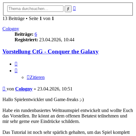
Erweiterte
Suche
Suche
13 Beiträge • Seite
1
von
1
Cologny
Beiträge:
6
Registriert:
23.04.2026, 10:44
Vorstellung CtG - Conquer the Galaxy
Zitieren
Zitieren
Beitrag
von
Cologny
»
23.04.2026, 10:51
Hallo Spielentwickler und Game-freaks ;-)
Habe ein rundenbasiertes Weltraumspiel entwickelt und wollte Euch
das Vorstellen. Ihr könnt an dem offenen Betatest teilnehmen und
mir sehr gerne eure Eindrücke schildern.
Das Tutorial ist noch sehr spärlich gehalten, um das Spiel komplett