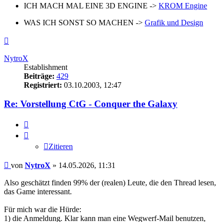
ICH MACH MAL EINE 3D ENGINE ->
KROM Engine
WAS ICH SONST SO MACHEN ->
Grafik und Design
Nach
oben
NytroX
Establishment
Beiträge:
429
Registriert:
03.10.2003, 12:47
Re: Vorstellung CtG - Conquer the Galaxy
Zitieren
Zitieren
Beitrag
von
NytroX
»
14.05.2026, 11:31
Also geschätzt finden 99% der (realen) Leute, die den Thread lesen,
das Game interessant.
Für mich war die Hürde:
1) die Anmeldung. Klar kann man eine Wegwerf-Mail benutzen,