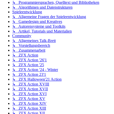
↳ Programmiersprachen, Quelltext und Bibliotheken
↳ Algorithmen und Datenstrukturen
Spieleentwicklung
↳ Allgemeine Fragen der Spieleentwicklung
↳ Gamedesign und Kreatives
↳ Autorensysteme und Toolkits
↳ Artikel, Tutorials und Materialien
Community
↳ Allgemeines Talk-Brett
↳ Vorstellungsbereich
↳ Zusammenarbeit
↳ ZFX Action
↳ ZFX Action '26'1
↳ ZFX Action '25
↳ ZFX Action '24 - Winter
↳ ZFX Action 23'1
↳ ZFX Halloween'21 Action
↳ ZFX Action XVIII
↳ ZFX Action XVII
↳ ZFX Action XVI
↳ ZFX Action XV
↳ ZFX Action XIV
↳ ZFX Action XIII
↳ ZFX Action XII