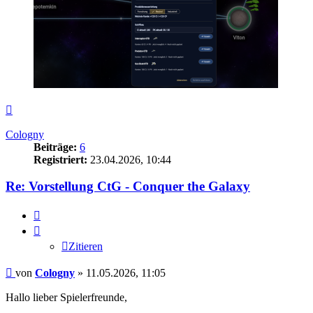
Nach
oben
Cologny
Beiträge:
6
Registriert:
23.04.2026, 10:44
Re: Vorstellung CtG - Conquer the Galaxy
Zitieren
Zitieren
Beitrag
von
Cologny
»
11.05.2026, 11:05
Hallo lieber Spielerfreunde,