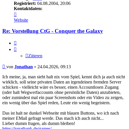
Registriert:
04.08.2004, 20:06
Kontaktdaten:
Kontaktdaten
von
Website
Jonathan
Re: Vorstellung CtG - Conquer the Galaxy
Zitieren
Zitieren
Beitrag
von
Jonathan
»
24.04.2026, 09:13
Ich meine, ja, man sieht halt nix vom Spiel, kennt dich ja auch nicht
wirklich, soll seine privaten Daten an irgendeinen fremden Server
schicken - vielleicht wäre es besser, einen Accountlosen Zugang
(oder halt Wegwerfaccounts ohne persönliche Daten) anzubieten,
oder zumindest mal ein paar Screenshots oder ein Video zu zeigen,
ein wenig über das Spiel reden, Leute ein wenig begeistern.
Das ist halt ne dunkel Webseite mit blauen Buttons, wo ich nach
meiner EMail gefragt werde. Das mach ich auch nicht...
Lieber dumm fragen, als dumm bleiben!
https://jonathank.de/games/