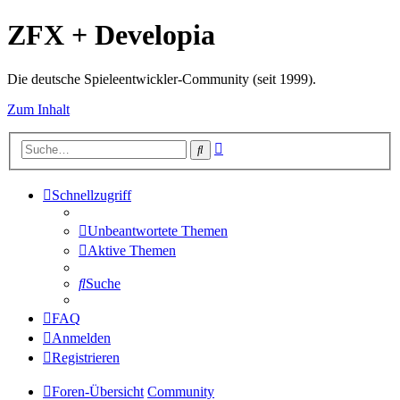
ZFX + Developia
Die deutsche Spieleentwickler-Community (seit 1999).
Zum Inhalt
Erweiterte
Suche
Suche
Schnellzugriff
Unbeantwortete Themen
Aktive Themen
Suche
FAQ
Anmelden
Registrieren
Foren-Übersicht
Community