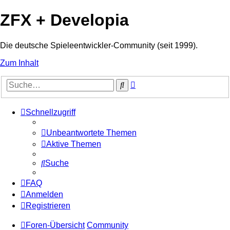
ZFX + Developia
Die deutsche Spieleentwickler-Community (seit 1999).
Zum Inhalt
Erweiterte
Suche
Suche
Schnellzugriff
Unbeantwortete Themen
Aktive Themen
Suche
FAQ
Anmelden
Registrieren
Foren-Übersicht
Community