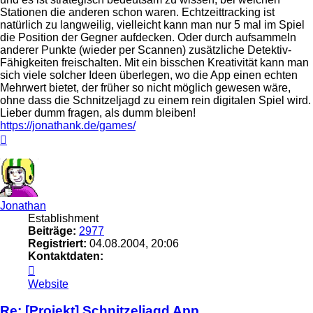
Stationen die anderen schon waren. Echtzeittracking ist
natürlich zu langweilig, vielleicht kann man nur 5 mal im Spiel
die Position der Gegner aufdecken. Oder durch aufsammeln
anderer Punkte (wieder per Scannen) zusätzliche Detektiv-
Fähigkeiten freischalten. Mit ein bisschen Kreativität kann man
sich viele solcher Ideen überlegen, wo die App einen echten
Mehrwert bietet, der früher so nicht möglich gewesen wäre,
ohne dass die Schnitzeljagd zu einem rein digitalen Spiel wird.
Lieber dumm fragen, als dumm bleiben!
https://jonathank.de/games/
Nach
oben
Jonathan
Establishment
Beiträge:
2977
Registriert:
04.08.2004, 20:06
Kontaktdaten:
Kontaktdaten
von
Website
Jonathan
Re: [Projekt] Schnitzeljagd App