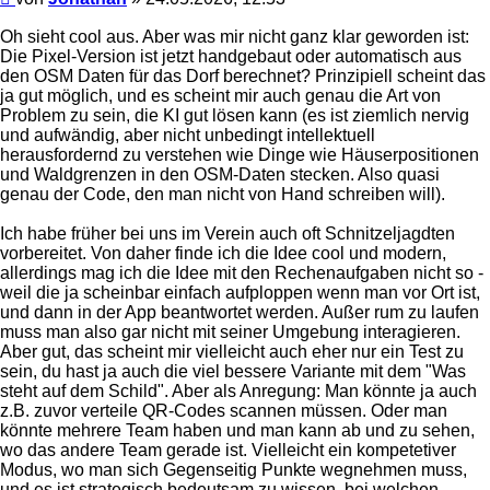
Oh sieht cool aus. Aber was mir nicht ganz klar geworden ist:
Die Pixel-Version ist jetzt handgebaut oder automatisch aus
den OSM Daten für das Dorf berechnet? Prinzipiell scheint das
ja gut möglich, und es scheint mir auch genau die Art von
Problem zu sein, die KI gut lösen kann (es ist ziemlich nervig
und aufwändig, aber nicht unbedingt intellektuell
herausfordernd zu verstehen wie Dinge wie Häuserpositionen
und Waldgrenzen in den OSM-Daten stecken. Also quasi
genau der Code, den man nicht von Hand schreiben will).
Ich habe früher bei uns im Verein auch oft Schnitzeljagdten
vorbereitet. Von daher finde ich die Idee cool und modern,
allerdings mag ich die Idee mit den Rechenaufgaben nicht so -
weil die ja scheinbar einfach aufploppen wenn man vor Ort ist,
und dann in der App beantwortet werden. Außer rum zu laufen
muss man also gar nicht mit seiner Umgebung interagieren.
Aber gut, das scheint mir vielleicht auch eher nur ein Test zu
sein, du hast ja auch die viel bessere Variante mit dem "Was
steht auf dem Schild". Aber als Anregung: Man könnte ja auch
z.B. zuvor verteile QR-Codes scannen müssen. Oder man
könnte mehrere Team haben und man kann ab und zu sehen,
wo das andere Team gerade ist. Vielleicht ein kompetetiver
Modus, wo man sich Gegenseitig Punkte wegnehmen muss,
und es ist strategisch bedeutsam zu wissen, bei welchen