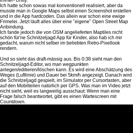
immer- Unity.
Ich hatte schon sowas mal konventionell realisiert, aber da
musste man in Google Maps selbst einen Screenshot erstellen
und in die App hardcoden. Das allein war schon eine ewige
Frimelei. Jetzt läuft alles über eine "eigene" Open Street Map
Anbindung.
Ich fande jedoch die von OSM angelieferten Maptiles nicht
schön für'ne Schnitzeljagd App für Kinder, also hab ich mir
gedacht, warum nicht selber im beliebten Retro-Pixellook
rendern.
Und so sieht das draft-mässig aus. Bis 0:38 sieht man den
Schnitzeljagd-Editor, wo man wegpunkten
anlegen/editieren/löschen kann. Es wird eine Abschätzung des
Weges (Luftlinie) und Dauer bei 5km/h angezeigt. Danach wird
die Schnitzeljagd gespielt, im Simulator per Cursortasten, aber
auf den Mobilteilen natürlich per GPS. Was man im Video jetzt
nicht sieht, weil es langweilig ausschaut: Wenn man eine
Frage falsch beantwortet, gibt es einen Wartescreen mit
Countdown.