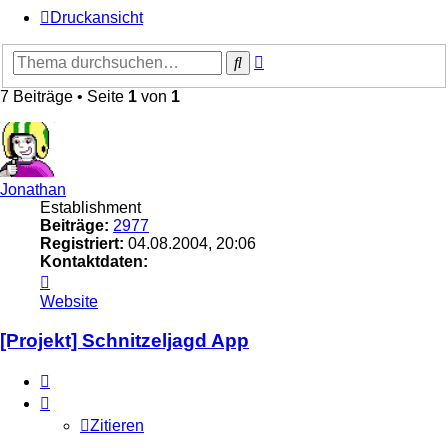
Druckansicht
Erweiterte
Suche
Suche
7 Beiträge • Seite
1
von
1
Jonathan
Establishment
Beiträge:
2977
Registriert:
04.08.2004, 20:06
Kontaktdaten:
Kontaktdaten
von
Website
Jonathan
[Projekt] Schnitzeljagd App
Zitieren
Zitieren