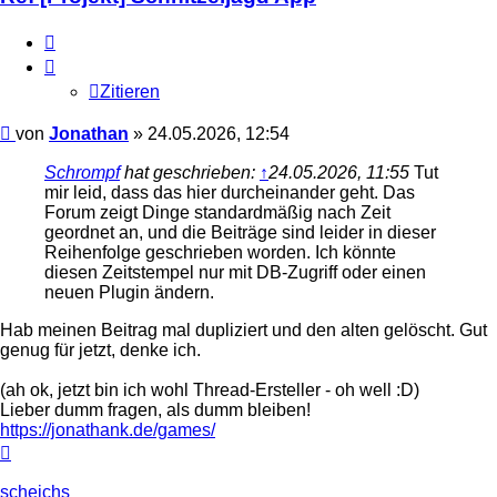
Zitieren
Zitieren
Beitrag
von
Jonathan
»
24.05.2026, 12:54
Schrompf
hat geschrieben:
↑
24.05.2026, 11:55
Tut
mir leid, dass das hier durcheinander geht. Das
Forum zeigt Dinge standardmäßig nach Zeit
geordnet an, und die Beiträge sind leider in dieser
Reihenfolge geschrieben worden. Ich könnte
diesen Zeitstempel nur mit DB-Zugriff oder einen
neuen Plugin ändern.
Hab meinen Beitrag mal dupliziert und den alten gelöscht. Gut
genug für jetzt, denke ich.
(ah ok, jetzt bin ich wohl Thread-Ersteller - oh well :D)
Lieber dumm fragen, als dumm bleiben!
https://jonathank.de/games/
Nach
oben
scheichs