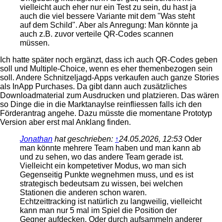
vielleicht auch eher nur ein Test zu sein, du hast ja
auch die viel bessere Variante mit dem "Was steht
auf dem Schild". Aber als Anregung: Man könnte ja
auch z.B. zuvor verteile QR-Codes scannen
müssen.
Ich hatte später noch ergänzt, dass ich auch QR-Codes geben
soll und Multiple-Choice, wenn es eher themenbezogen sein
soll. Andere Schnitzeljagd-Apps verkaufen auch ganze Stories
als InApp Purchases. Da gibt dann auch zusätzliches
Downloadmaterial zum Ausdrucken und platzieren. Das wären
so Dinge die in die Marktanaylse reinfliessen falls ich den
Förderantrag angehe. Dazu müsste die momentane Prototyp
Version aber erst mal Anklang finden.
Jonathan
hat geschrieben:
↑
24.05.2026, 12:53
Oder
man könnte mehrere Team haben und man kann ab
und zu sehen, wo das andere Team gerade ist.
Vielleicht ein kompetetiver Modus, wo man sich
Gegenseitig Punkte wegnehmen muss, und es ist
strategisch bedeutsam zu wissen, bei welchen
Stationen die anderen schon waren.
Echtzeittracking ist natürlich zu langweilig, vielleicht
kann man nur 5 mal im Spiel die Position der
Gegner aufdecken. Oder durch aufsammeln anderer