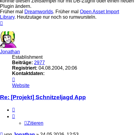
könnte diesen Zeitstempel nur mit DB-Zugriff oder einen neuen
Plugin ändern.
Früher mal
Dreamworlds
. Früher mal
Open Asset Import
Library
. Heutzutage nur noch so rumwursteln.
Nach
oben
Jonathan
Establishment
Beiträge:
2977
Registriert:
04.08.2004, 20:06
Kontaktdaten:
Kontaktdaten
von
Website
Jonathan
Re: [Projekt] Schnitzeljagd App
Zitieren
Zitieren
Beitrag
von
Jonathan
»
24.05.2026, 12:53