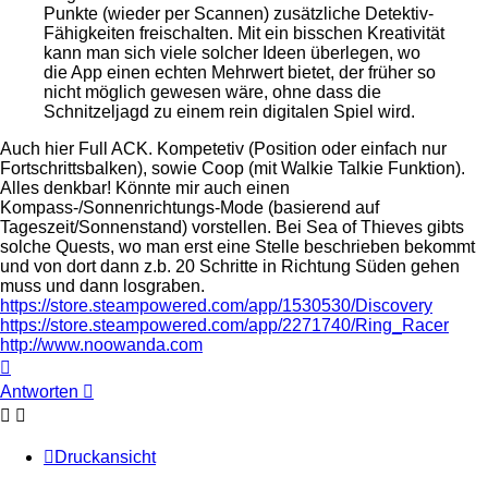
Punkte (wieder per Scannen) zusätzliche Detektiv-
Fähigkeiten freischalten. Mit ein bisschen Kreativität
kann man sich viele solcher Ideen überlegen, wo
die App einen echten Mehrwert bietet, der früher so
nicht möglich gewesen wäre, ohne dass die
Schnitzeljagd zu einem rein digitalen Spiel wird.
Auch hier Full ACK. Kompetetiv (Position oder einfach nur
Fortschrittsbalken), sowie Coop (mit Walkie Talkie Funktion).
Alles denkbar! Könnte mir auch einen
Kompass-/Sonnenrichtungs-Mode (basierend auf
Tageszeit/Sonnenstand) vorstellen. Bei Sea of Thieves gibts
solche Quests, wo man erst eine Stelle beschrieben bekommt
und von dort dann z.b. 20 Schritte in Richtung Süden gehen
muss und dann losgraben.
https://store.steampowered.com/app/1530530/Discovery
https://store.steampowered.com/app/2271740/Ring_Racer
http://www.noowanda.com
Nach
oben
Antworten
Druckansicht