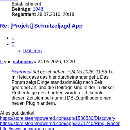
Establishment
Beiträge:
1048
Registriert:
28.07.2010, 20:18
Re: [Projekt] Schnitzeljagd App
Zitieren
Zitieren
Beitrag
von
scheichs
»
24.05.2026, 13:20
Schrompf
hat geschrieben:
↑
24.05.2026, 11:55
Tut
mir leid, dass das hier durcheinander geht. Das
Forum zeigt Dinge standardmäßig nach Zeit
geordnet an, und die Beiträge sind leider in dieser
Reihenfolge geschrieben worden. Ich könnte
diesen Zeitstempel nur mit DB-Zugriff oder einen
neuen Plugin ändern.
Alles gut, danke!
https://store.steampowered.com/app/1530530/Discovery
https://store.steampowered.com/app/2271740/Ring_Racer
http://www.noowanda.com