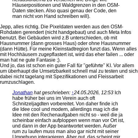
Häuserpositionen und Waldgrenzen in den OSM-
Daten stecken. Also quasi genau der Code, den
man nicht von Hand schreiben will).
Jepp, alles richtig. Die Pixeldaten werden aus den OSM-
Rohdaten gerendert (nicht handgebaut) und auch Meta Infos
benutzt. Bei Gebäuden wird z.B unterschieden, ob mit
Hausnummer (dann grosses Haus) oder ohne Hausnummer
(dann Hütte). Für meine Kleinstadtregion funzt das. Wenn alles
mit Hochhäusern zugepflastert ist, wird das eher failen ... oder
man hat ne gute Fantasie ;).
Und jo, das ist schon ein guter Fall für "geführte" KI. Vor allem
um überhaupt die Umsetzbarkeit schnell mal zu testen und sich
dabei nicht tagelang mit Spezifikationen und Fleissarbeit
rumzuschlagen.
Jonathan
hat geschrieben:
↑
24.05.2026, 12:53
Ich
habe früher bei uns im Verein auch oft
Schnitzeljagdten vorbereitet. Von daher finde ich
die Idee cool und modern, allerdings mag ich die
Idee mit den Rechenaufgaben nicht so - weil die ja
scheinbar einfach aufploppen wenn man vor Ort ist,
und dann in der App beantwortet werden. Außer
rum zu laufen muss man also gar nicht mit seiner
Umgebung interagieren. Aber gut, das scheint mir