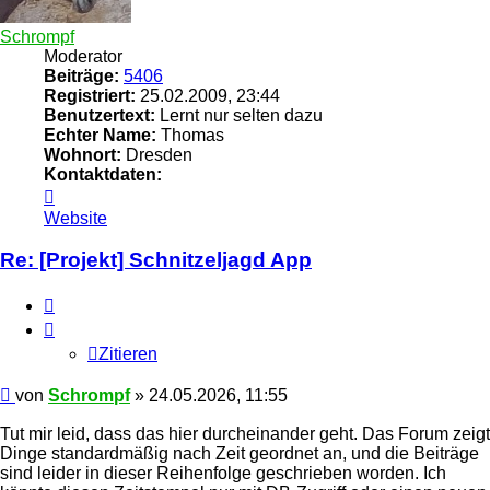
Schrompf
Moderator
Beiträge:
5406
Registriert:
25.02.2009, 23:44
Benutzertext:
Lernt nur selten dazu
Echter Name:
Thomas
Wohnort:
Dresden
Kontaktdaten:
Kontaktdaten
von
Website
Schrompf
Re: [Projekt] Schnitzeljagd App
Zitieren
Zitieren
Beitrag
von
Schrompf
»
24.05.2026, 11:55
Tut mir leid, dass das hier durcheinander geht. Das Forum zeigt
Dinge standardmäßig nach Zeit geordnet an, und die Beiträge
sind leider in dieser Reihenfolge geschrieben worden. Ich