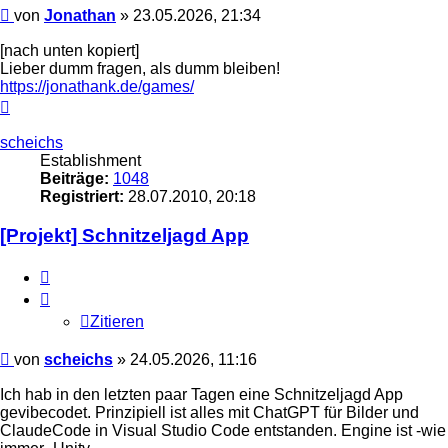
Beitrag
von
Jonathan
»
23.05.2026, 21:34
[nach unten kopiert]
Lieber dumm fragen, als dumm bleiben!
https://jonathank.de/games/
Nach
oben
scheichs
Establishment
Beiträge:
1048
Registriert:
28.07.2010, 20:18
[Projekt] Schnitzeljagd App
Zitieren
Zitieren
Beitrag
von
scheichs
»
24.05.2026, 11:16
Ich hab in den letzten paar Tagen eine Schnitzeljagd App
gevibecodet. Prinzipiell ist alles mit ChatGPT für Bilder und
ClaudeCode in Visual Studio Code entstanden. Engine ist -wie