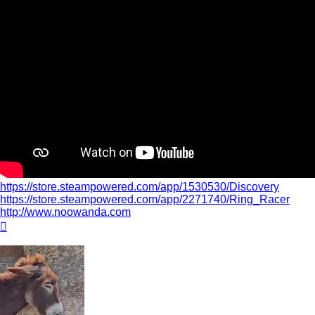
https://store.steampowered.com/app/1530530/Discovery
https://store.steampowered.com/app/2271740/Ring_Racer
http://www.noowanda.com
Nach
oben