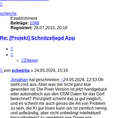
Nach
oben
scheichs
Establishment
Beiträge:
1048
Registriert:
28.07.2010, 20:18
Re: [Projekt] Schnitzeljagd App
Zitieren
Zitieren
Beitrag
von
scheichs
»
24.05.2026, 15:19
Jonathan
hat geschrieben:
↑
24.05.2026, 12:53
Oh
sieht cool aus. Aber was mir nicht ganz klar
geworden ist: Die Pixel-Version ist jetzt handgebaut
oder automatisch aus den OSM Daten für das Dorf
berechnet? Prinzipiell scheint das ja gut möglich,
und es scheint mir auch genau die Art von Problem
zu sein, die KI gut lösen kann (es ist ziemlich nervig
und aufwändig, aber nicht unbedingt intellektuell
herausfordernd zu verstehen wie Dinge wie