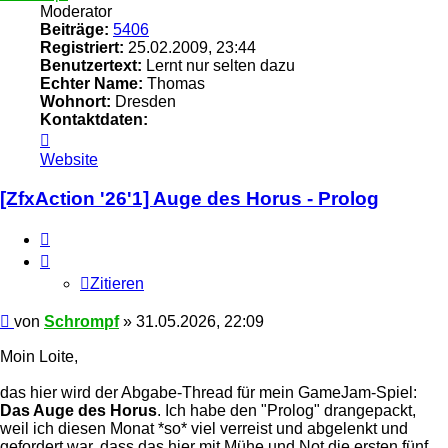
Moderator
Beiträge:
5406
Registriert:
25.02.2009, 23:44
Benutzertext:
Lernt nur selten dazu
Echter Name:
Thomas
Wohnort:
Dresden
Kontaktdaten:
Kontaktdaten
von
Website
Schrompf
[ZfxAction '26'1] Auge des Horus - Prolog
Zitieren
Zitieren
Beitrag
von
Schrompf
»
31.05.2026, 22:09
Moin Loite,
das hier wird der Abgabe-Thread für mein GameJam-Spiel:
Das Auge des Horus
. Ich habe den "Prolog" drangepackt,
weil ich diesen Monat *so* viel verreist und abgelenkt und
gefordert war, dass das hier mit Mühe und Not die ersten fünf