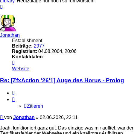
Library
. Heutzutage nur noch so rumwursteln.
Nach
oben
Jonathan
Establishment
Beiträge:
2977
Registriert:
04.08.2004, 20:06
Kontaktdaten:
Kontaktdaten
von
Website
Jonathan
Re: [ZfxAction '26'1] Auge des Horus - Prolog
Zitieren
Zitieren
Beitrag
von
Jonathan
»
02.06.2026, 22:11
Joah, funktioniert ganz gut. Das einzige was mir auffiel, war der
Zertifikatsfehler der Webseite und ein knallrotes Aufblitzen