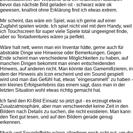
bevor das nächste Bild geladen ist - schwarz wäre ok
gewesen, knallrot ohne Erklärung find ich etwas extrem.
Mir scheint, das wäre ein Spiel, was ich gerne auf einer
Zugfahrt spielen würde. Ich spiel nicht viel mit dem Handy, weil
ich Touchscreen für super viele Spiele total ungeeignet finde,
aber so Textadventures wären ja perfekt.
Wäre halt nett, wenn man ein Inventar hätte, gerne auch für
abstrakte Dinge wie Hinweise oder Bemerkungen. Gegen
Ende scheint man verschiedene Möglichkeiten zu haben, auf
manchen Dingen bekommt man einen entscheidenden
Hinweis, auf anderen nicht. Man könnte das Gamemifizieren, in
dem der Hinweis als Icon erscheint und ein Sound gespielt
wird und man das Gefühl hat, etwas "eingesammelt" zu haben -
ein kleines Erfolgserlebnis das einem sagt, dass man in der
letzten Situation wohl etwas richtig gemacht hat.
Ich fand den KI-Bild Einsatz so jetzt gut - es erzeugt etwas
Zusatzatmosphäre, aber man verschwendet keine Zeit in den
Bildern nach Details zu suchen, die nicht existieren. Man kann
den Text gut lesen, und auf den Bildern gerade genug
erkennen.
Musik und Soundeffekte wären allerdings noch echt gut, um die