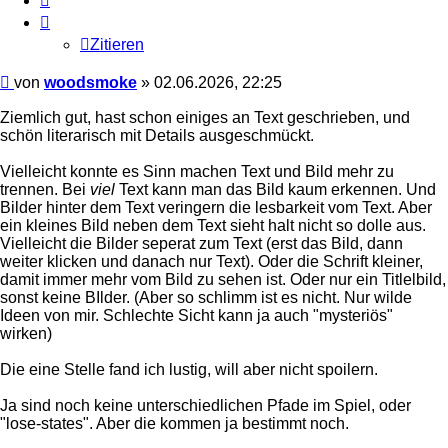
Zitieren
Beitrag
von
woodsmoke
»
02.06.2026, 22:25
Ziemlich gut, hast schon einiges an Text geschrieben, und
schön literarisch mit Details ausgeschmückt.
Vielleicht konnte es Sinn machen Text und Bild mehr zu
trennen. Bei
viel
Text kann man das Bild kaum erkennen. Und
Bilder hinter dem Text veringern die lesbarkeit vom Text. Aber
ein kleines Bild neben dem Text sieht halt nicht so dolle aus.
Vielleicht die Bilder seperat zum Text (erst das Bild, dann
weiter klicken und danach nur Text). Oder die Schrift kleiner,
damit immer mehr vom Bild zu sehen ist. Oder nur ein Titlelbild,
sonst keine BIlder. (Aber so schlimm ist es nicht. Nur wilde
Ideen von mir. Schlechte Sicht kann ja auch "mysteriös"
wirken)
Die eine Stelle fand ich lustig, will aber nicht spoilern.
Ja sind noch keine unterschiedlichen Pfade im Spiel, oder
"lose-states". Aber die kommen ja bestimmt noch.