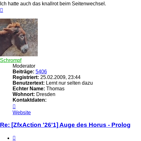
Ich hatte auch das knallrot beim Seitenwechsel.
Nach
oben
Schrompf
Moderator
Beiträge:
5406
Registriert:
25.02.2009, 23:44
Benutzertext:
Lernt nur selten dazu
Echter Name:
Thomas
Wohnort:
Dresden
Kontaktdaten:
Kontaktdaten
von
Website
Schrompf
Re: [ZfxAction '26'1] Auge des Horus - Prolog
Zitieren