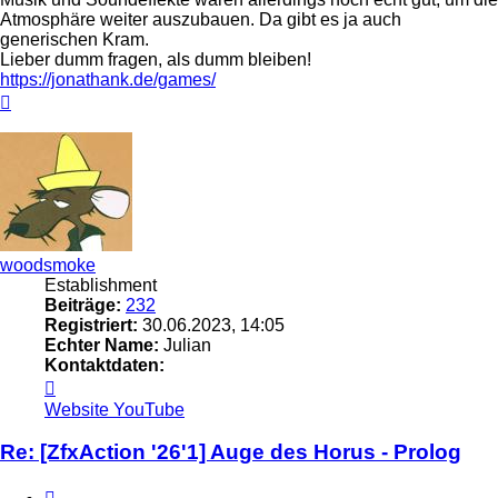
Atmosphäre weiter auszubauen. Da gibt es ja auch
generischen Kram.
Lieber dumm fragen, als dumm bleiben!
https://jonathank.de/games/
Nach
oben
woodsmoke
Establishment
Beiträge:
232
Registriert:
30.06.2023, 14:05
Echter Name:
Julian
Kontaktdaten:
Kontaktdaten
von
Website
YouTube
woodsmoke
Re: [ZfxAction '26'1] Auge des Horus - Prolog
Zitieren