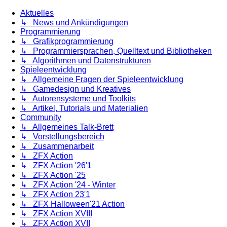
Aktuelles
↳ News und Ankündigungen
Programmierung
↳ Grafikprogrammierung
↳ Programmiersprachen, Quelltext und Bibliotheken
↳ Algorithmen und Datenstrukturen
Spieleentwicklung
↳ Allgemeine Fragen der Spieleentwicklung
↳ Gamedesign und Kreatives
↳ Autorensysteme und Toolkits
↳ Artikel, Tutorials und Materialien
Community
↳ Allgemeines Talk-Brett
↳ Vorstellungsbereich
↳ Zusammenarbeit
↳ ZFX Action
↳ ZFX Action '26'1
↳ ZFX Action '25
↳ ZFX Action '24 - Winter
↳ ZFX Action 23'1
↳ ZFX Halloween'21 Action
↳ ZFX Action XVIII
↳ ZFX Action XVII