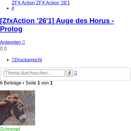
ZFX Action
ZFX Action '26'1
Suche
[ZfxAction '26'1] Auge des Horus -
Prolog
Antworten
Druckansicht
Erweiterte
Suche
Suche
6 Beiträge • Seite
1
von
1
Schrompf