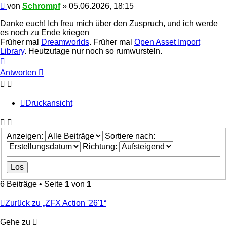
Beitrag
von
Schrompf
»
05.06.2026, 18:15
Danke euch! Ich freu mich über den Zuspruch, und ich werde
es noch zu Ende kriegen
Früher mal
Dreamworlds
. Früher mal
Open Asset Import
Library
. Heutzutage nur noch so rumwursteln.
Nach
oben
Antworten
Druckansicht
Anzeigen:
Sortiere nach:
Richtung:
6 Beiträge • Seite
1
von
1
Zurück zu „ZFX Action '26'1“
Gehe zu