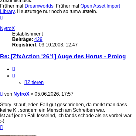
Zukunftsmusik.
Früher mal
Dreamworlds
. Früher mal
Open Asset Import
Library
. Heutzutage nur noch so rumwursteln.
Nach
oben
NytroX
Establishment
Beiträge:
429
Registriert:
03.10.2003, 12:47
Re: [ZfxAction '26'1] Auge des Horus - Prolog
Zitieren
Zitieren
Beitrag
von
NytroX
»
05.06.2026, 17:57
Story ist auf jeden Fall gut geschrieben, da merkt man dass
keine KI, sondern ein Mensch am Schreiben war.
Ist auf jeden Fall fesselnd, ich fands schade als es vorbei war
:-)
Nach
oben