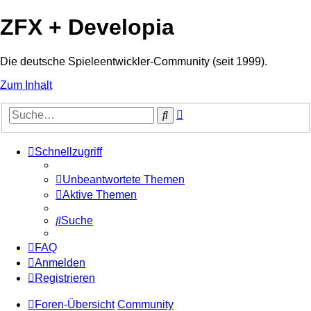
ZFX + Developia
Die deutsche Spieleentwickler-Community (seit 1999).
Zum Inhalt
Erweiterte
Suche
Suche
Schnellzugriff
Unbeantwortete Themen
Aktive Themen
Suche
FAQ
Anmelden
Registrieren
Foren-Übersicht
Community