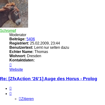
Schrompf
Moderator
Beiträge:
5406
Registriert:
25.02.2009, 23:44
Benutzertext:
Lernt nur selten dazu
Echter Name:
Thomas
Wohnort:
Dresden
Kontaktdaten:
Kontaktdaten
von
Website
Schrompf
Re: [ZfxAction '26'1] Auge des Horus - Prolog
Zitieren
Zitieren