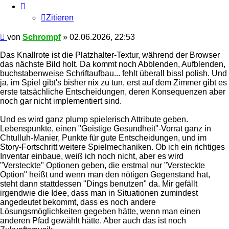
Zitieren
Beitrag
von
Schrompf
»
02.06.2026, 22:53
Das Knallrote ist die Platzhalter-Textur, während der Browser
das nächste Bild holt. Da kommt noch Abblenden, Aufblenden,
buchstabenweise Schriftaufbau... fehlt überall bissl polish. Und
ja, im Spiel gibt's bisher nix zu tun, erst auf dem Zimmer gibt es
erste tatsächliche Entscheidungen, deren Konsequenzen aber
noch gar nicht implementiert sind.
Und es wird ganz plump spielerisch Attribute geben.
Lebenspunkte, einen "Geistige Gesundheit"-Vorrat ganz in
Chtulluh-Manier, Punkte für gute Entscheidungen, und im
Story-Fortschritt weitere Spielmechaniken. Ob ich ein richtiges
Inventar einbaue, weiß ich noch nicht, aber es wird
"Versteckte" Optionen geben, die erstmal nur "Versteckte
Option" heißt und wenn man den nötigen Gegenstand hat,
steht dann stattdessen "Dings benutzen" da. Mir gefällt
irgendwie die Idee, dass man in Situationen zumindest
angedeutet bekommt, dass es noch andere
Lösungsmöglichkeiten gegeben hätte, wenn man einen
anderen Pfad gewählt hätte. Aber auch das ist noch