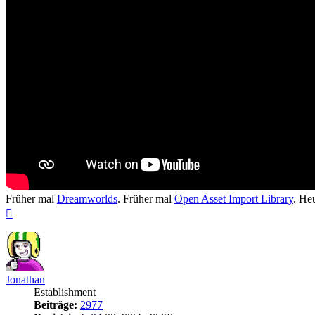
Früher mal
Dreamworlds
. Früher mal
Open Asset Import Library
. He
Nach
oben
Jonathan
Establishment
Beiträge:
2977