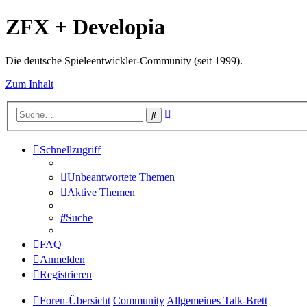
ZFX + Developia
Die deutsche Spieleentwickler-Community (seit 1999).
Zum Inhalt
Erweiterte
Suche
Suche
Schnellzugriff
Unbeantwortete Themen
Aktive Themen
Suche
FAQ
Anmelden
Registrieren
Foren-Übersicht
Community
Allgemeines Talk-Brett