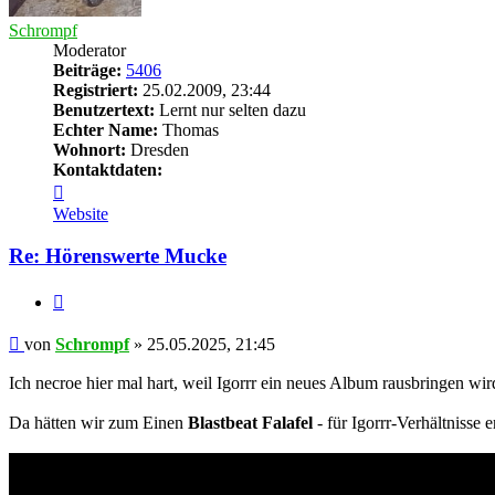
Schrompf
Moderator
Beiträge:
5406
Registriert:
25.02.2009, 23:44
Benutzertext:
Lernt nur selten dazu
Echter Name:
Thomas
Wohnort:
Dresden
Kontaktdaten:
Kontaktdaten
von
Website
Schrompf
Re: Hörenswerte Mucke
Zitieren
Beitrag
von
Schrompf
»
25.05.2025, 21:45
Ich necroe hier mal hart, weil Igorrr ein neues Album rausbringen wir
Da hätten wir zum Einen
Blastbeat Falafel
- für Igorrr-Verhältnisse