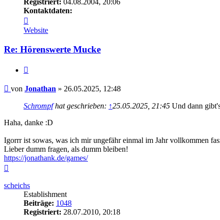
Registriert:
04.08.2004, 20:06
Kontaktdaten:
Kontaktdaten
von
Website
Jonathan
Re: Hörenswerte Mucke
Zitieren
Beitrag
von
Jonathan
»
26.05.2025, 12:48
Schrompf
hat geschrieben:
↑
25.05.2025, 21:45
Und dann gibt'
Haha, danke :D
Igorrr ist sowas, was ich mir ungefähr einmal im Jahr vollkommen fas
Lieber dumm fragen, als dumm bleiben!
https://jonathank.de/games/
Nach
oben
scheichs
Establishment
Beiträge:
1048
Registriert:
28.07.2010, 20:18