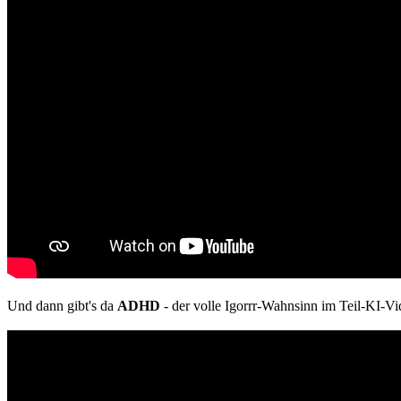
Und dann gibt's da
ADHD
- der volle Igorrr-Wahnsinn im Teil-KI-V