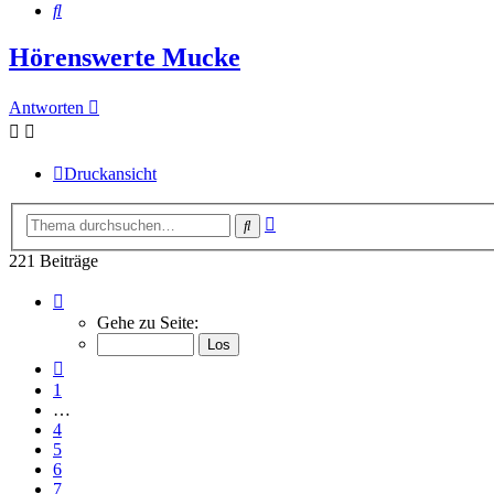
Suche
Hörenswerte Mucke
Antworten
Druckansicht
Erweiterte
Suche
Suche
221 Beiträge
Seite
8
Gehe zu Seite:
von
8
Vorherige
1
…
4
5
6
7