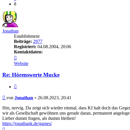
8
Jonathan
Establishment
Beiträge:
2977
Registriert:
04.08.2004, 20:06
Kontaktdaten:
Kontaktdaten
von
Website
Jonathan
Re: Hörenswerte Mucke
Zitieren
Beitrag
von
Jonathan
»
26.08.2023, 20:41
Hm, nervig. Da zeigt sich wieder einmal, dass KI halt doch das Gegente
wir als Gesellschaft gewöhnen uns gerade daran, permanent angeloge
Lieber dumm fragen, als dumm bleiben!
https://jonathank.de/games/
Nach