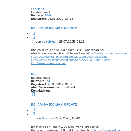
M
g
i
scheichs
r
Establishment
r
Beiträge:
1048
o
Registriert:
28.07.2010, 20:18
r
RE: AMIGA 500 MAXI UPDATE
Z
i
t
B
von
scheichs
»
25.07.2025, 01:23
i
e
e
r
i
Häh es sollte 'nen A1200 geben? Ok... Wär schon geil!
e
Also würde ja sone Geschichte wie beim
https://www.commodore.net/produ
t
n
https://store.steampowered.com/app/1530530/Discovery
r
https://store.steampowered.com/app/2271740/Ring_Racer
a
http://www.noowanda.com
g
Mirror
Establishment
Beiträge:
373
Registriert:
25.08.2019, 05:00
Alter Benutzername:
gdsWizard
Kontaktdaten:
K
o
n
t
RE: AMIGA 500 MAXI UPDATE
a
Z
k
i
t
t
d
B
von
Mirror
»
25.07.2025, 09:43
i
a
e
e
t
r
e
i
Ich meine den "The A1200 Maxi" von Retrogames.
e
n
Hat den StormWizard 1.0 und 2.0 verbrochen.
https://mirrorcad.com
t