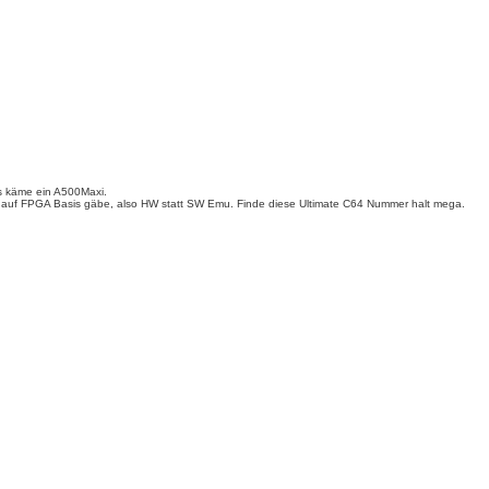
es käme ein A500Maxi.
 auf FPGA Basis gäbe, also HW statt SW Emu. Finde diese Ultimate C64 Nummer halt mega.