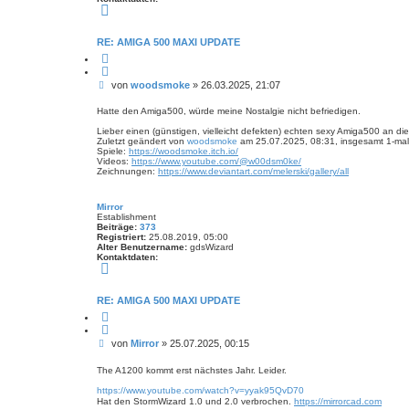
K
o
n
t
RE: AMIGA 500 MAXI UPDATE
a
Z
k
i
t
t
d
B
von
woodsmoke
»
26.03.2025, 21:07
i
a
e
e
t
r
e
i
Hatte den Amiga500, würde meine Nostalgie nicht befriedigen.
e
n
t
n
v
Lieber einen (günstigen, vielleicht defekten) echten sexy Amiga500 an d
r
o
Zuletzt geändert von
woodsmoke
am 25.07.2025, 08:31, insgesamt 1-mal
a
n
Spiele:
https://woodsmoke.itch.io/
w
g
Videos:
https://www.youtube.com/@w00dsm0ke/
o
Zeichnungen:
https://www.deviantart.com/melerski/gallery/all
o
d
s
Mirror
m
Establishment
o
Beiträge:
373
k
Registriert:
25.08.2019, 05:00
e
Alter Benutzername:
gdsWizard
Kontaktdaten:
K
o
n
t
RE: AMIGA 500 MAXI UPDATE
a
Z
k
i
t
t
d
B
von
Mirror
»
25.07.2025, 00:15
i
a
e
e
t
r
e
i
The A1200 kommt erst nächstes Jahr. Leider.
e
n
t
n
v
https://www.youtube.com/watch?v=yyak95QvD70
r
o
Hat den StormWizard 1.0 und 2.0 verbrochen.
https://mirrorcad.com
a
n