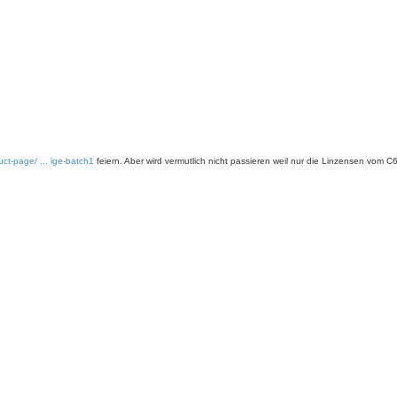
ct-page/ ... ige-batch1
feiern. Aber wird vermutlich nicht passieren weil nur die Linzensen vom C6