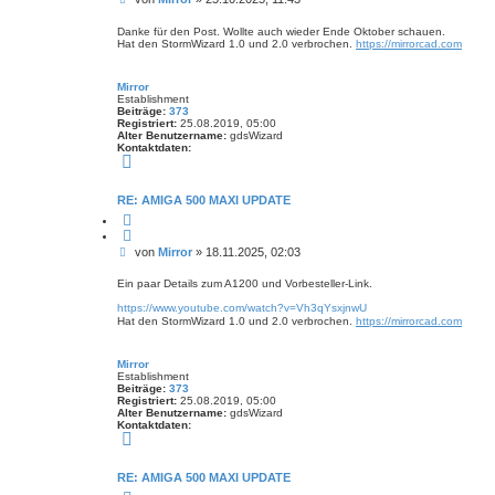
i
a
e
e
t
r
e
i
Danke für den Post. Wollte auch wieder Ende Oktober schauen.
e
n
Hat den StormWizard 1.0 und 2.0 verbrochen.
https://mirrorcad.com
t
n
v
r
o
a
n
Mirror
M
g
Establishment
i
Beiträge:
373
r
Registriert:
25.08.2019, 05:00
r
Alter Benutzername:
gdsWizard
o
Kontaktdaten:
r
K
o
n
t
RE: AMIGA 500 MAXI UPDATE
a
Z
k
i
t
t
d
B
von
Mirror
»
18.11.2025, 02:03
i
a
e
e
t
r
e
i
Ein paar Details zum A1200 und Vorbesteller-Link.
e
n
t
n
v
https://www.youtube.com/watch?v=Vh3qYsxjnwU
r
o
Hat den StormWizard 1.0 und 2.0 verbrochen.
https://mirrorcad.com
a
n
M
g
i
Mirror
r
Establishment
r
Beiträge:
373
o
Registriert:
25.08.2019, 05:00
r
Alter Benutzername:
gdsWizard
Kontaktdaten:
K
o
n
t
RE: AMIGA 500 MAXI UPDATE
a