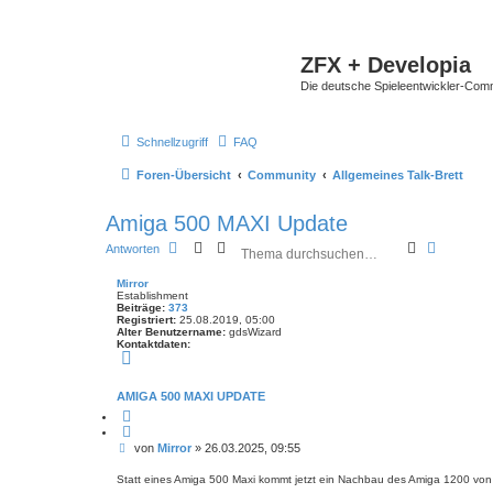
ZFX + Developia
Die deutsche Spieleentwickler-Comm
Schnellzugriff
FAQ
Foren-Übersicht
Community
Allgemeines Talk-Brett
Amiga 500 MAXI Update
S
E
Antworten
u
r
c
w
Mirror
h
e
Establishment
Beiträge:
373
e
i
Registriert:
25.08.2019, 05:00
t
Alter Benutzername:
gdsWizard
e
Kontaktdaten:
r
K
o
t
n
e
t
AMIGA 500 MAXI UPDATE
S
a
Z
k
u
i
t
c
t
d
B
h
von
Mirror
»
26.03.2025, 09:55
i
a
e
e
e
t
r
e
i
Statt eines Amiga 500 Maxi kommt jetzt ein Nachbau des Amiga 1200 von 
e
n
t