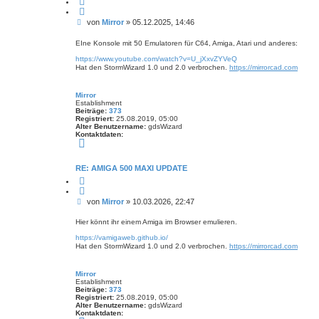
Z
k
i
t
t
d
B
von
Mirror
»
05.12.2025, 14:46
i
a
e
e
t
r
e
i
EIne Konsole mit 50 Emulatoren für C64, Amiga, Atari und anderes:
e
n
t
n
v
https://www.youtube.com/watch?v=U_jXxvZYVeQ
r
o
Hat den StormWizard 1.0 und 2.0 verbrochen.
https://mirrorcad.com
a
n
M
g
i
Mirror
r
Establishment
r
Beiträge:
373
o
Registriert:
25.08.2019, 05:00
r
Alter Benutzername:
gdsWizard
Kontaktdaten:
K
o
n
t
RE: AMIGA 500 MAXI UPDATE
a
Z
k
i
t
t
d
B
von
Mirror
»
10.03.2026, 22:47
i
a
e
e
t
r
e
i
Hier könnt ihr einem Amiga im Browser emulieren.
e
n
t
n
v
https://vamigaweb.github.io/
r
o
Hat den StormWizard 1.0 und 2.0 verbrochen.
https://mirrorcad.com
a
n
M
g
i
Mirror
r
Establishment
r
Beiträge:
373
o
Registriert:
25.08.2019, 05:00
r
Alter Benutzername:
gdsWizard
Kontaktdaten: