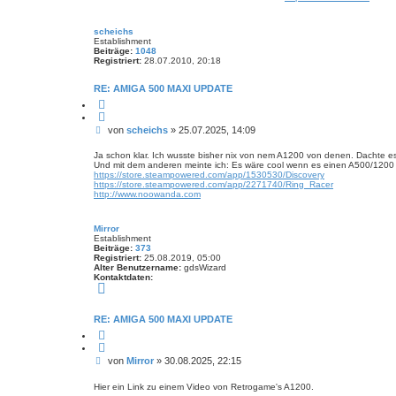
n
v
r
o
a
n
scheichs
M
g
Establishment
i
Beiträge:
1048
r
Registriert:
28.07.2010, 20:18
r
o
r
RE: AMIGA 500 MAXI UPDATE
Z
i
t
B
von
scheichs
»
25.07.2025, 14:09
i
e
e
r
i
Ja schon klar. Ich wusste bisher nix von nem A1200 von denen. Dachte 
e
Und mit dem anderen meinte ich: Es wäre cool wenn es einen A500/1200
t
n
https://store.steampowered.com/app/1530530/Discovery
r
https://store.steampowered.com/app/2271740/Ring_Racer
a
http://www.noowanda.com
g
Mirror
Establishment
Beiträge:
373
Registriert:
25.08.2019, 05:00
Alter Benutzername:
gdsWizard
Kontaktdaten:
K
o
n
t
RE: AMIGA 500 MAXI UPDATE
a
Z
k
i
t
t
d
B
von
Mirror
»
30.08.2025, 22:15
i
a
e
e
t
r
e
i
Hier ein Link zu einem Video von Retrogame's A1200.
e
n