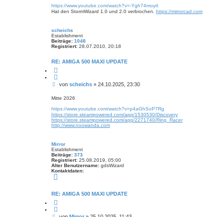
t
n
v
https://www.youtube.com/watch?v=-Ygh74moytI
r
o
Hat den StormWizard 1.0 und 2.0 verbrochen.
https://mirrorcad.com
a
n
M
g
i
scheichs
r
Establishment
r
Beiträge:
1048
o
Registriert:
28.07.2010, 20:18
r
RE: AMIGA 500 MAXI UPDATE
Z
i
t
B
von
scheichs
»
24.10.2025, 23:30
i
e
e
r
i
Mitte 2026
e
t
n
https://www.youtube.com/watch?v=p4aGhSoP7Rg
r
https://store.steampowered.com/app/1530530/Discovery
a
https://store.steampowered.com/app/2271740/Ring_Racer
g
http://www.noowanda.com
Mirror
Establishment
Beiträge:
373
Registriert:
25.08.2019, 05:00
Alter Benutzername:
gdsWizard
Kontaktdaten:
K
o
n
t
RE: AMIGA 500 MAXI UPDATE
a
Z
k
i
t
t
d
B
von
Mirror
»
25.10.2025, 11:43