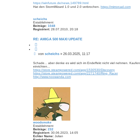
n
v
https://winfuture.de/news,149789.html
r
o
Hat den StormWizard 1.0 und 2.0 verbrochen.
https://mirrorcad.com
a
n
M
g
i
scheichs
r
Establishment
r
Beiträge:
1048
o
Registriert:
28.07.2010, 20:18
r
RE: AMIGA 500 MAXI UPDATE
Z
i
t
B
von
scheichs
»
26.03.2025, 11:17
i
e
e
r
i
Schade... aber denke es wird sich im Endeffekt nicht viel nehmen. Kaufe
e
einrichten...
t
n
https://store.steampowered.com/app/1530530/Discovery
r
https://store.steampowered.com/app/2271740/Ring_Racer
a
http://www.noowanda.com
g
woodsmoke
Establishment
Beiträge:
232
Registriert:
30.06.2023, 14:05
Echter Name:
Julian
Kontaktdaten: