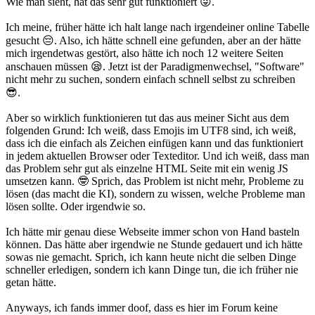
Wie man sieht, hat das sehr gut funktioniert 😜.
Ich meine, früher hätte ich halt lange nach irgendeiner online Tabelle
gesucht 😔. Also, ich hätte schnell eine gefunden, aber an der hätte
mich irgendetwas gestört, also hätte ich noch 12 weitere Seiten
anschauen müssen 😪. Jetzt ist der Paradigmenwechsel, "Software"
nicht mehr zu suchen, sondern einfach schnell selbst zu schreiben
😎.
Aber so wirklich funktionieren tut das aus meiner Sicht aus dem
folgenden Grund: Ich weiß, dass Emojis im UTF8 sind, ich weiß,
dass ich die einfach als Zeichen einfügen kann und das funktioniert
in jedem aktuellen Browser oder Texteditor. Und ich weiß, dass man
das Problem sehr gut als einzelne HTML Seite mit ein wenig JS
umsetzen kann. 🤓 Sprich, das Problem ist nicht mehr, Probleme zu
lösen (das macht die KI), sondern zu wissen, welche Probleme man
lösen sollte. Oder irgendwie so.
Ich hätte mir genau diese Webseite immer schon von Hand basteln
können. Das hätte aber irgendwie ne Stunde gedauert und ich hätte
sowas nie gemacht. Sprich, ich kann heute nicht die selben Dinge
schneller erledigen, sondern ich kann Dinge tun, die ich früher nie
getan hätte.
Anyways, ich fands immer doof, dass es hier im Forum keine