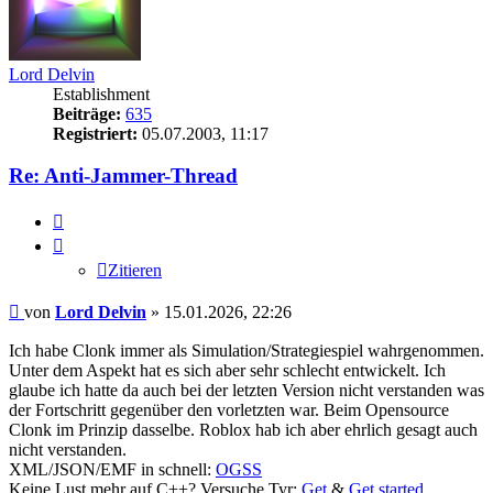
Lord Delvin
Establishment
Beiträge:
635
Registriert:
05.07.2003, 11:17
Re: Anti-Jammer-Thread
Zitieren
Zitieren
Beitrag
von
Lord Delvin
»
15.01.2026, 22:26
Ich habe Clonk immer als Simulation/Strategiespiel wahrgenommen.
Unter dem Aspekt hat es sich aber sehr schlecht entwickelt. Ich
glaube ich hatte da auch bei der letzten Version nicht verstanden was
der Fortschritt gegenüber den vorletzten war. Beim Opensource
Clonk im Prinzip dasselbe. Roblox hab ich aber ehrlich gesagt auch
nicht verstanden.
XML/JSON/EMF in schnell:
OGSS
Keine Lust mehr auf C++? Versuche Tyr:
Get
&
Get started