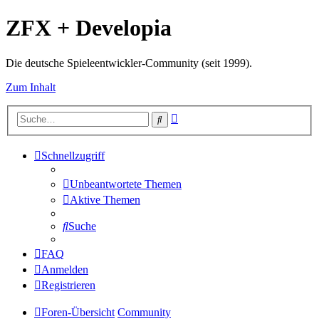
ZFX + Developia
Die deutsche Spieleentwickler-Community (seit 1999).
Zum Inhalt
Erweiterte
Suche
Suche
Schnellzugriff
Unbeantwortete Themen
Aktive Themen
Suche
FAQ
Anmelden
Registrieren
Foren-Übersicht
Community