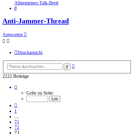
Allgemeines Talk-Brett
Suche
Anti-Jammer-Thread
Antworten
Druckansicht
Erweiterte
Suche
Suche
2222 Beiträge
Seite
73
Gehe zu Seite:
von
75
Vorherige
1
…
71
72
73