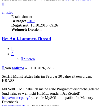
Nach
oben
antisteo
Establishment
Beiträge:
1019
Registriert:
15.10.2010, 09:26
Wohnort:
Dresdem
Re: Anti-Jammer-Thread
Zitieren
Zitieren
Beitrag
von
antisteo
»
19.01.2026, 22:33
SelfHTML ist letztes Jahr im Februar 30 Jahre alt geworden.
KRASS
Mit SelfHTML habe ich meine erste Programmiersprache gelernt
(und nein, es war nicht HTML, sondern JavaScript!)
https://memcp.org/
<-- coole MySQL-kompatible In-Memory-
Datenbank