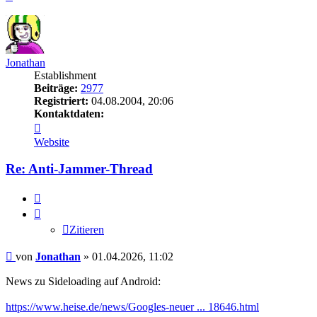
oben
Jonathan
Establishment
Beiträge:
2977
Registriert:
04.08.2004, 20:06
Kontaktdaten:
Kontaktdaten
von
Website
Jonathan
Re: Anti-Jammer-Thread
Zitieren
Zitieren
Beitrag
von
Jonathan
»
01.04.2026, 11:02
News zu Sideloading auf Android:
https://www.heise.de/news/Googles-neuer ... 18646.html