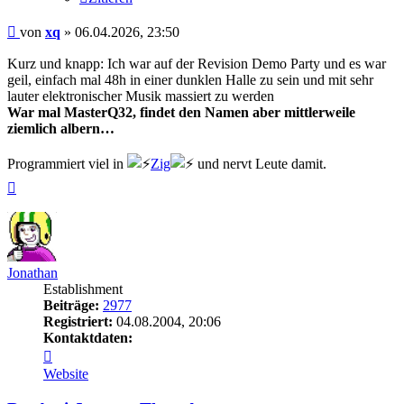
Beitrag
von
xq
»
06.04.2026, 23:50
Kurz und knapp: Ich war auf der Revision Demo Party und es war
geil, einfach mal 48h in einer dunklen Halle zu sein und mit sehr
lauter elektronischer Musik massiert zu werden
War mal MasterQ32, findet den Namen aber mittlerweile
ziemlich albern…
Programmiert viel in
Zig
und nervt Leute damit.
Nach
oben
Jonathan
Establishment
Beiträge:
2977
Registriert:
04.08.2004, 20:06
Kontaktdaten:
Kontaktdaten
von
Website
Jonathan