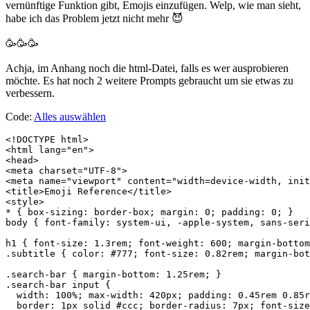
vernünftige Funktion gibt, Emojis einzufügen. Welp, wie man sieht,
habe ich das Problem jetzt nicht mehr 😈
🥳🥳🥳
Achja, im Anhang noch die html-Datei, falls es wer ausprobieren
möchte. Es hat noch 2 weitere Prompts gebraucht um sie etwas zu
verbessern.
Code:
Alles auswählen
<!DOCTYPE html>
<html lang="en">
<head>
<meta charset="UTF-8">
<meta name="viewport" content="width=device-width, initial-scale=1.0">
<title>Emoji Reference</title>
<style>
* { box-sizing: border-box; margin: 0; padding: 0; }
body { font-family: system-ui, -apple-system, sans-serif; background: #f5f5f5; color: #222; padding: 1.25rem; }

h1 { font-size: 1.3rem; font-weight: 600; margin-bottom: 0.25rem; }
.subtitle { color: #777; font-size: 0.82rem; margin-bottom: 1rem; }

.search-bar { margin-bottom: 1.25rem; }
.search-bar input {
  width: 100%; max-width: 420px; padding: 0.45rem 0.85rem;
  border: 1px solid #ccc; border-radius: 7px; font-size: 0.95rem;
  background: #fff; color: #222;
}
.search-bar input:focus { outline: none; border-color: #888; }

.category { margin-bottom: 1.5rem; }
.category-title {
  font-size: 0.7rem; font-weight: 700; color: #999;
  border-bottom: 1px solid #ddd; padding-bottom: 0.3rem;
  margin-bottom: 0.5rem; text-transform: uppercase; letter-spacing: 0.07em;
}

.emoji-grid {
  display: grid;
  grid-template-columns: repeat(auto-fill, minmax(120px, 1fr));
  gap: 3px;
}

.emoji-item {
  display: flex; align-items: center; gap: 6px;
  padding: 4px 7px; border-radius: 6px;
  cursor: pointer; user-select: none;
  border: 1px solid transparent;
  transition: background 0.1s, border-color 0.1s;
  background: #fff;
  position: relative;
  min-width: 0;
}
.emoji-item:hover { background: #f0f0f0; border-color: #ddd; }
.emoji-item.copied { background: #e6f4ea; border-color: #81c784; }

.emoji-glyph { font-size: 1.3rem; flex-shrink: 0; line-height: 1; }
.emoji-name {
  font-size: 0.72rem; color: #444; white-space: nowrap;
  overflow: hidden; text-overflow: ellipsis;
  min-width: 0;
}

.emoji-item::after {
  content: attr(data-tip);
  position: absolute;
  bottom: calc(100% + 5px); left: 50%; transform: translateX(-50%);
  background: #222; color: #fff;
  font-size: 0.68rem; font-family: 'Menlo', 'Courier New', monospace;
  padding: 3px 7px; border-radius: 4px; white-space: nowrap;
  pointer-events: none; opacity: 0; transition: opacity 0.15s;
  z-index: 10;
}
.emoji-item:hover::after { opacity: 1; }

.item-hidden { display: none !important; }

@media (prefers-color-scheme: dark) {
  body { background: #1a1a1a; color: #eee; }
  .subtitle { color: #888; }
  .search-bar input { background: #2a2a2a; border-color: #444; color: #eee; }
  .category-title { color: #666; border-color: #333; }
  .emoji-item { background: #242424; }
  .emoji-item:hover { background: #2e2e2e; border-color: #444; }
  .emoji-item.copied { background: #1b3a22; border-color: #4caf50; }
  .emoji-name { color: #bbb; }
  .emoji-item::after { background: #eee; color: #111; }
}
</style>
</head>
<body>

<h1>Emoji Reference</h1>
<p class="subtitle">Click an emoji to copy it &middot; hover for codepoint</p>

<div class="search-bar">
  <input type="text" id="search" placeholder="Search by name or codepoint&hellip;" oninput="filterEmojis(this.value)">
</div>

<div id="categories"></div>

<script>
const EMOJIS = {
  "Smileys & Emotion": [
    ["😀","1F600","grinning face"],["😃","1F603","grinning big eyes"],["😄","1F604","grinning smiling eyes"],
    ["😁","1F601","beaming face"],["😆","1F606","grinning squinting"],["😅","1F605","grinning with sweat"],
    ["🤣","1F923","rolling laughing"],["😂","1F602","tears of joy"],["🙂","1F642","slightly smiling"],
    ["🙃","1F643","upside-down face"],["😉","1F609","winking face"],["😊","1F60A","smiling eyes"],
    ["😇","1F607","smiling halo"],["😍","1F60D","heart eyes"],["🤩","1F929","star-struck"],
    ["😘","1F618","face blowing kiss"],["😗","1F617","kissing face"],["😚","1F61A","kissing closed eyes"],
    ["😋","1F60B","savoring food"],["😛","1F61B","face with tongue"],["😜","1F61C","winking tongue"],
    ["🤪","1F92A","zany face"],["😝","1F61D","squinting tongue"],["🤑","1F911","money mouth"],
    ["🤗","1F917","hugging face"],["🤭","1F92D","hand over mouth"],["🤫","1F92B","shushing face"],
    ["🤔","1F914","thinking face"],["🤐","1F910","zipper mouth"],["🤨","1F928","raised eyebrow"],
    ["😐","1F610","neutral face"],["😑","1F611","expressionless"],["😶","1F636","no mouth"],
    ["😏","1F60F","smirking face"],["😒","1F612","unamused face"],["🙄","1F644","rolling eyes"],
    ["😬","1F62C","grimacing face"],["🤥","1F925","lying face"],["😌","1F60C","relieved face"],
    ["😔","1F614","pensive face"],["😪","1F62A","sleepy face"],["🤤","1F924","drooling face"],
    ["😴","1F634","sleeping face"],["😷","1F637","medical mask"],["🤒","1F912","thermometer face"],
    ["🤕","1F915","head bandage"],["🤢","1F922","nauseated face"],["🤮","1F92E","vomiting face"],
    ["🤧","1F927","sneezing face"],["🥵","1F975","hot face"],["🥶","1F976","cold face"],
    ["😵","1F635","dizzy face"],["🤯","1F92F","exploding head"],["🥳","1F973","partying face"],
    ["😎","1F60E","sunglasses face"],["🥸","1F978","disguised face"],["🤓","1F913","nerd face"],
    ["😈","1F608","smiling devil"],["👿","1F47F","angry devil"],["💀","1F480","skull"],
    ["☠️","2620","skull crossbones"],["👻","1F47B","ghost"],["👾","1F47E","alien monster"],
    ["🤖","1F916","robot"],["😡","1F621","enraged face"],["😠","1F620","angry face"],
    ["🥺","1F97A","pleading face"],["😢","1F622","crying face"],["😭","1F62D","loudly crying"],
    ["😤","1F624","steam from nose"],["😱","1F631","screaming fear"],["😨","1F628","fearful face"],
    ["😰","1F630","anxious sweat"],["😥","1F625","sad relieved"],["😓","1F613","downcast sweat"],
    ["❤️","2764","red heart"],["🧡","1F9E1","orange heart"],["💛","1F49B","yellow heart"],
    ["💚","1F49A","green heart"],["💙","1F499","blue heart"],["💜","1F49C","purple heart"],
    ["🖤","1F5A4","black heart"],["🤍","1F90D","white heart"],["🤎","1F90E","brown heart"],
    ["💔","1F494","broken heart"],["💕","1F495","two hearts"],["💞","1F49E","revolving hearts"],
    ["💓","1F493","beating heart"],["💗","1F497","growing heart"],["💖","1F496","sparkling heart"],
    ["💘","1F498","heart arrow"],["💝","1F49D","heart ribbon"],["❣️","2763","heart exclamation"],
  ],
  "People & Body": [
    ["👋","1F44B","waving hand"],["🤚","1F91A","raised back hand"],["🖐️","1F590","fingers splayed"],
    ["✋","270B","raised hand"],["🖖","1F596","vulcan salute"],["👌","1F44C","ok hand"],
    ["🤌","1F90C","pinched fingers"],["✌️","270C","victory hand"],["🤞","1F91E","crossed fingers"],
    ["🤟","1F91F","love-you gesture"],["🤘","1F918","sign of horns"],["🤙","1F919","call me hand"],
    ["👈","1F448","pointing left"],["👉","1F449","pointing right"],["👆","1F446","pointing up"],
    ["🖕","1F595","middle finger"],["👇","1F447","pointing down"],["☝️","261D","index up"],
    ["👍","1F44D","thumbs up"],["👎","1F44E","thumbs down"],["✊","270A","raised fist"],
    ["👊","1F44A","oncoming fist"],["🤛","1F91B","left fist"],["🤜","1F91C","right fist"],
    ["👏","1F44F","clapping hands"],["🙌","1F64C","raising hands"],["👐","1F450","open hands"],
    ["🤲","1F932","palms up"],["🤝","1F91D","handshake"],["🙏","1F64F","folded hands"],
    ["✍️","270D","writing hand"],["💅","1F485","nail polish"],["💪","1F4AA","flexed biceps"],
    ["🦾","1F9BE","mechanical arm"],["👀","1F440","eyes"],["👁️","1F441","eye"],
    ["👅","1F445","tongue"],["👄","1F444","mouth"],["💋","1F48B","kiss mark"],
    ["👶","1F476","baby"],["🧒","1F9D2","child"],["👧","1F467","girl"],
    ["👦","1F466","boy"],["🧑","1F9D1","person"],["👩","1F469","woman"],
    ["👨","1F468","man"],["🧓","1F9D3","older person"],["👴","1F474","old man"],
    ["👵","1F475","old woman"],["🧔","1F9D4","bearded person"],["👱","1F471","blond person"],
    ["👮","1F46E","police officer"],["💂","1F482","guard"],["🕵️","1F575","detective"],
    ["👷","1F477","construction worker"],["🤴","1F934","prince"],["👸","1F478","princess"],
    ["🦸","1F9B8","superhero"],["🦹","1F9B9","supervillain"],["🧙","1F9D9","mage"],
    ["🧚","1F9DA","fairy"],["🧜","1F9DC","merperson"],["🧝","1F9DD","elf"],
    ["💆","1F486","getting massage"],["💇","1F487","getting haircut"],["🚶","1F6B6","walking"],
    ["🏃","1F3C3","running"],["💃","1F483","woman dancing"],["🕺","1F57A","man dancing"],
    ["🧘","1F9D8","lotus position"],["🧗","1F9D7","climbing"],["🤸","1F938","cartwheeling"],
    ["👫","1F46B","couple holding hands"],["👬","1F46C","men holding hands"],["👭","1F46D","women holding hands"],
    ["👨‍👩‍👧","1F468-200D-1F469-200D-1F467","family"],["👨‍👩‍👦","1F468-200D-1F469-200D-1F466","family boy"],
  ],
  "Animals & Nature": [
    ["🐶","1F436","dog face"],["🐱","1F431","cat face"],["🐭","1F42D","mouse face"],
    ["🐹","1F439","hamster"],["🐰","1F430","rabbit face"],["🦊","1F98A","fox"],
    ["🐻","1F43B","bear"],["🐼","1F43C","panda"],["🐨","1F428","koala"],
    ["🐯","1F42F","tiger face"],["🦁","1F981","lion"],["🐮","1F42E","cow face"],
    ["🐷","1F437","pig face"],["🐸","1F438","frog"],["🐵","1F435","monkey face"],
    ["🙈","1F648","see-no-evil monkey"],["🙉","1F649","hear-no-evil monkey"],["🙊","1F64A","speak-no-evil monkey"],
    ["🐔","1F414","chicken"],["🐧","1F427","penguin"],["🐦","1F426","bird"],
    ["🦆","1F986","duck"],["🦅","1F985","eagle"],["🦉","1F989","owl"],
    ["🦇","1F987","bat"],["🐺","1F43A","wolf"],["🦄","1F984","unicorn"],
    ["🐝","1F41D","honeybee"],["🦋","1F98B","butterfly"],["🐛","1F41B","bug"],
    ["🐌","1F40C","snail"],["🐞","1F41E","ladybug"],["🐜","1F41C","ant"],
    ["🦟","1F99F","mosquito"],["🕷️","1F577","spider"],["🐢","1F422","turtle"],
    ["🐍","1F40D","snake"],["🦎","1F98E","lizard"],["🐊","1F40A","crocodile"],
    ["🦕","1F995","sauropod"],["🦖","1F996","T-Rex"],["🐉","1F409","dragon"],
    ["🐳","1F433","spouting whale"],["🐬","1F42C","dolphin"],["🦭","1F9AD","seal"],
    ["🐟","1F41F","fish"],["🐠","1F420","tropical fish"],["🦈","1F988","shark"],
    ["🐙","1F419","octopus"],["🦀","1F980","crab"],["🦞","1F99E","lobster"],
    ["🦐","1F990","shrimp"],["🐾","1F43E","paw prints"],["🌸","1F338","cherry blossom"],
    ["🌺","1F33A","hibiscus"],["🌻","1F33B","sunflowe