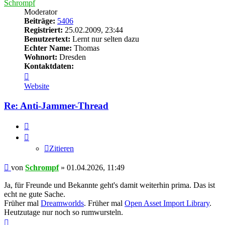
Schrompf
Moderator
Beiträge:
5406
Registriert:
25.02.2009, 23:44
Benutzertext:
Lernt nur selten dazu
Echter Name:
Thomas
Wohnort:
Dresden
Kontaktdaten:
Kontaktdaten
von
Website
Schrompf
Re: Anti-Jammer-Thread
Zitieren
Zitieren
Beitrag
von
Schrompf
»
01.04.2026, 11:49
Ja, für Freunde und Bekannte geht's damit weiterhin prima. Das ist
echt ne gute Sache.
Früher mal
Dreamworlds
. Früher mal
Open Asset Import Library
.
Heutzutage nur noch so rumwursteln.
Nach