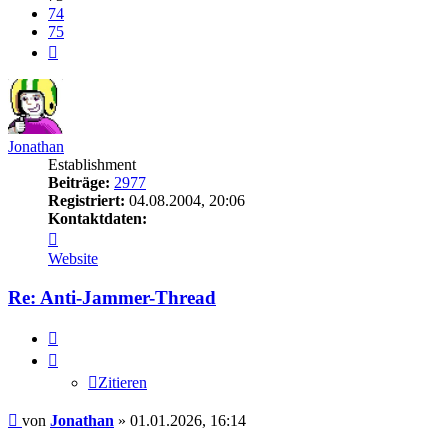
74
75
Nächste
Jonathan
Establishment
Beiträge:
2977
Registriert:
04.08.2004, 20:06
Kontaktdaten:
Kontaktdaten
von
Website
Jonathan
Re: Anti-Jammer-Thread
Zitieren
Zitieren
Beitrag
von
Jonathan
»
01.01.2026, 16:14