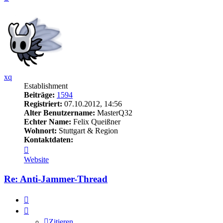
oben
xq
Establishment
Beiträge:
1594
Registriert:
07.10.2012, 14:56
Alter Benutzername:
MasterQ32
Echter Name:
Felix Queißner
Wohnort:
Stuttgart & Region
Kontaktdaten:
Kontaktdaten
von
Website
xq
Re: Anti-Jammer-Thread
Zitieren
Zitieren