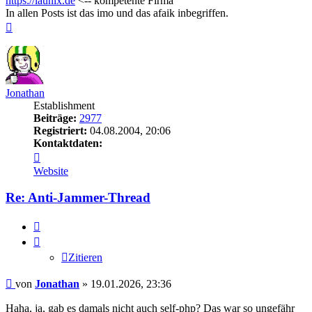
https://launix.de
<-- kompetente Firma
In allen Posts ist das imo und das afaik inbegriffen.
Nach
oben
Jonathan
Establishment
Beiträge:
2977
Registriert:
04.08.2004, 20:06
Kontaktdaten:
Kontaktdaten
von
Website
Jonathan
Re: Anti-Jammer-Thread
Zitieren
Zitieren
Beitrag
von
Jonathan
»
19.01.2026, 23:36
Haha, ja, gab es damals nicht auch self-php? Das war so ungefähr