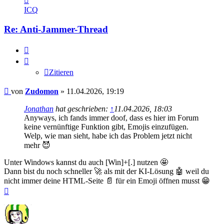
von
ICQ
Zudomon
Re: Anti-Jammer-Thread
Zitieren
Zitieren
Beitrag
von
Zudomon
»
11.04.2026, 19:19
Jonathan
hat geschrieben:
↑
11.04.2026, 18:03
Anyways, ich fands immer doof, dass es hier im Forum
keine vernünftige Funktion gibt, Emojis einzufügen.
Welp, wie man sieht, habe ich das Problem jetzt nicht
mehr 😈
Unter Windows kannst du auch [Win]+[.] nutzen 🤩
Dann bist du noch schneller 🚀 als mit der KI-Lösung 🤖 weil du
nicht immer deine HTML-Seite 📄 für ein Emoji öffnen musst 😁
Nach
oben