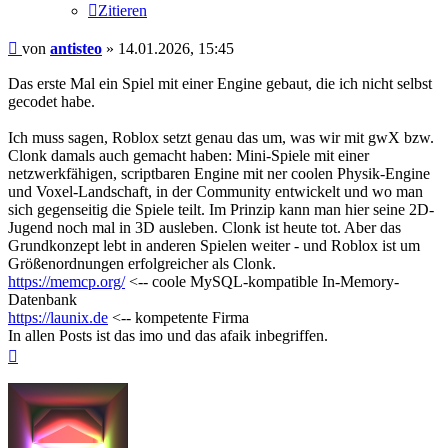
Zitieren
Beitrag
von
antisteo
»
14.01.2026, 15:45
Das erste Mal ein Spiel mit einer Engine gebaut, die ich nicht selbst
gecodet habe.
Ich muss sagen, Roblox setzt genau das um, was wir mit gwX bzw.
Clonk damals auch gemacht haben: Mini-Spiele mit einer
netzwerkfähigen, scriptbaren Engine mit ner coolen Physik-Engine
und Voxel-Landschaft, in der Community entwickelt und wo man
sich gegenseitig die Spiele teilt. Im Prinzip kann man hier seine 2D-
Jugend noch mal in 3D ausleben. Clonk ist heute tot. Aber das
Grundkonzept lebt in anderen Spielen weiter - und Roblox ist um
Größenordnungen erfolgreicher als Clonk.
https://memcp.org/
<-- coole MySQL-kompatible In-Memory-
Datenbank
https://launix.de
<-- kompetente Firma
In allen Posts ist das imo und das afaik inbegriffen.
Nach
oben