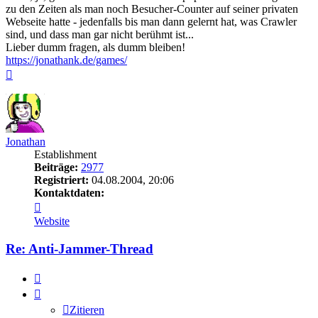
zu den Zeiten als man noch Besucher-Counter auf seiner privaten
Webseite hatte - jedenfalls bis man dann gelernt hat, was Crawler
sind, und dass man gar nicht berühmt ist...
Lieber dumm fragen, als dumm bleiben!
https://jonathank.de/games/
Nach
oben
Jonathan
Establishment
Beiträge:
2977
Registriert:
04.08.2004, 20:06
Kontaktdaten:
Kontaktdaten
von
Website
Jonathan
Re: Anti-Jammer-Thread
Zitieren
Zitieren