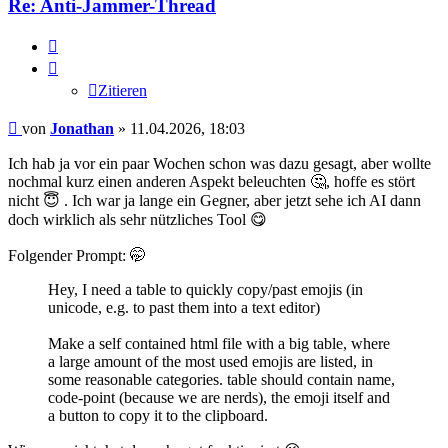
Re: Anti-Jammer-Thread
Zitieren
Zitieren
Beitrag
von
Jonathan
»
11.04.2026, 18:03
Ich hab ja vor ein paar Wochen schon was dazu gesagt, aber wollte
nochmal kurz einen anderen Aspekt beleuchten 🤔, hoffe es stört
nicht 😇 . Ich war ja lange ein Gegner, aber jetzt sehe ich AI dann
doch wirklich als sehr nützliches Tool 😋
Folgender Prompt: 🤭
Hey, I need a table to quickly copy/past emojis (in
unicode, e.g. to past them into a text editor)
Make a self contained html file with a big table, where
a large amount of the most used emojis are listed, in
some reasonable categories. table should contain name,
code-point (because we are nerds), the emoji itself and
a button to copy it to the clipboard.