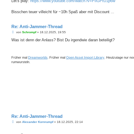
Let's play:
https://www.youtube.com/watch?v=PIiGPtU1p6w
Bisschen teuer villeicht für ~10h Spaß aber mit Discount ...
Re: Anti-Jammer-Thread
B
von
Schrompf
»
18.12.2025, 19:55
e
i
Was ist denn der Anlass? Bist Du irgendwie daran beteiligt?
t
r
a
g
Früher mal
Dreamworlds
. Früher mal
Open Asset Import Library
. Heutzutage nur no
rumwursteln.
Re: Anti-Jammer-Thread
B
von
Alexander Kornrumpf
»
18.12.2025, 22:14
e
i
t