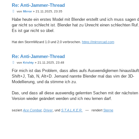
Re: Anti-Jammer-Thread
B
von
Mirror
»
21.11.2025, 23:35
e
i
Habe heute ein erstes Model mit Blender erstellt und ich muss sagen 
t
gar nicht so schlecht ist. Blender hat zu Unrecht einen schlechten Ruf.
r
a
Es ist gar nicht so übel.
g
Hat den StormWizard 1.0 und 2.0 verbrochen.
https://mirrorcad.com
Re: Anti-Jammer-Thread
B
von
Krishty
»
21.11.2025, 23:48
e
i
Für mich ist das Problem, dass alles aufs Auswendiglernen hinausläuft
t
Shift+J, Tab, N, Alt+D. Jemand nannte Blender mal das vim der 3D-
r
a
Modellierung, und da stimme ich zu.
g
Das, und dass all diese auswendig gelernten Sachen mit der nächsten
Version wieder geändert werden und ich neu lernen darf.
seziert
Ace Combat
,
Driver
, und
S.T.A.L.K.E.R.
— rendert
Sterne