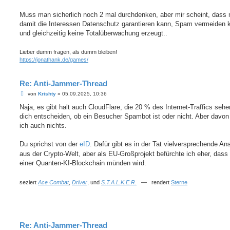
Muss man sicherlich noch 2 mal durchdenken, aber mir scheint, dass
damit die Interessen Datenschutz garantieren kann, Spam vermeiden 
und gleichzeitig keine Totalüberwachung erzeugt..
Lieber dumm fragen, als dumm bleiben!
https://jonathank.de/games/
Re: Anti-Jammer-Thread
B
von
Krishty
»
05.09.2025, 10:36
e
i
Naja, es gibt halt auch CloudFlare, die 20 % des Internet-Traffics sehe
t
dich entscheiden, ob ein Besucher Spambot ist oder nicht. Aber davon
r
a
ich auch nichts.
g
Du sprichst von der
eID
. Dafür gibt es in der Tat vielversprechende An
aus der Crypto-Welt, aber als EU-Großprojekt befürchte ich eher, dass 
einer Quanten-KI-Blockchain münden wird.
seziert
Ace Combat
,
Driver
, und
S.T.A.L.K.E.R.
— rendert
Sterne
Re: Anti-Jammer-Thread