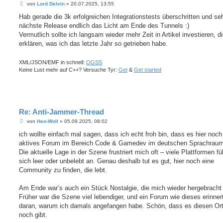
B
von
Lord Delvin
»
20.07.2025, 13:55
e
i
Hab gerade die 3k erfolgreichen Integrationstests überschritten und seh
t
nächste Release endlich das Licht am Ende des Tunnels :)
r
a
Vermutlich sollte ich langsam wieder mehr Zeit in Artikel investieren, d
g
erklären, was ich das letzte Jahr so getrieben habe.
XML/JSON/EMF in schnell:
OGSS
Keine Lust mehr auf C++? Versuche Tyr:
Get
&
Get started
Re: Anti-Jammer-Thread
B
von
Hen-Woll
»
05.09.2025, 08:02
e
i
ich wollte einfach mal sagen, dass ich echt froh bin, dass es hier noch
t
aktives Forum im Bereich Code & Gamedev im deutschen Sprachraum 
r
a
Die aktuelle Lage in der Szene frustriert mich oft – viele Plattformen fü
g
sich leer oder unbelebt an. Genau deshalb tut es gut, hier noch eine
Community zu finden, die lebt.
Am Ende war’s auch ein Stück Nostalgie, die mich wieder hergebracht 
Früher war die Szene viel lebendiger, und ein Forum wie dieses erinner
daran, warum ich damals angefangen habe. Schön, dass es diesen Or
noch gibt.