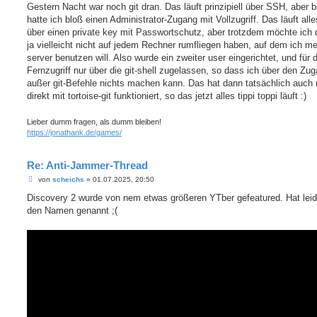
Gestern Nacht war noch git dran. Das läuft prinzipiell über SSH, aber b
hatte ich bloß einen Administrator-Zugang mit Vollzugriff. Das läuft all
über einen private key mit Passwortschutz, aber trotzdem möchte ich
ja vielleicht nicht auf jedem Rechner rumfliegen haben, auf dem ich me
server benutzen will. Also wurde ein zweiter user eingerichtet, und für
Fernzugriff nur über die git-shell zugelassen, so dass ich über den Zug
außer git-Befehle nichts machen kann. Das hat dann tatsächlich auch r
direkt mit tortoise-git funktioniert, so das jetzt alles tippi toppi läuft :)
Lieber dumm fragen, als dumm bleiben!
https://jonathank.de/games/
Re: Anti-Jammer-Thread
B
von
scheichs
»
01.07.2025, 20:50
e
i
Discovery 2 wurde von nem etwas größeren YTber gefeatured. Hat leid
t
den Namen genannt ;(
r
a
g