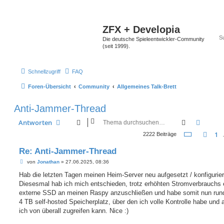
ZFX + Developia
Die deutsche Spieleentwickler-Community
(seit 1999).
Schnellzugriff
FAQ
Foren-Übersicht
Community
Allgemeines Talk-Brett
Anti-Jammer-Thread
Suche
Erweit
Antworten
Seite
72
v
1
Vor
2222 Beiträge
Re: Anti-Jammer-Thread
B
von
Jonathan
»
27.06.2025, 08:36
e
i
Hab die letzten Tagen meinen Heim-Server neu aufgesetzt / konfigurier
t
Diesesmal hab ich mich entschieden, trotz erhöhten Stromverbrauchs 
r
a
externe SSD an meinen Raspy anzuschließen und habe somit nun ru
g
4 TB self-hosted Speicherplatz, über den ich volle Kontrolle habe und 
ich von überall zugreifen kann. Nice :)