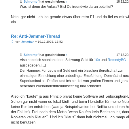
Schrompf
hat geschrieben:
↑
18.12.20
r
a
Was ist denn der Anlass? Bist Du irgendwie daran beteiligt?
g
Nein, gar nicht. Ich las gerade etwas über retro F1 und da fiel es mir w
ein.
Re: Anti-Jammer-Thread
B
von
Jonathan
»
19.12.2025, 15:52
e
i
t
Schrompf
hat geschrieben:
↑
17.12.20
r
a
Also habe ich spontan einen Schwung Geld für
10x
und
RemedyBG
g
ausgegeben. [...]
Der Hammer. Für Leute mit Geld und ein bisschen Bereitschaft zur
einmaligen Einrichtung eine unbedingte Empfehlung. Demnächst no
Superluminal als Profiler und ich bin frei von großen Firmen und ganz
nebenbei zweihundertdreiundsechzig mal schneller.
Also ich "kaufe" ja aus Prinzip privat keine Software auf Subscription-
Schon gar nicht wenn es lokal läuft, und beim Hersteller für meine Nut
keine Kosten entstehen (was ja Beispielsweise bei Netflix und deren h
der Fall ist). Frei nach dem Motto "wenn Kaufen kein Besitzen ist, dann
Kopieren kein Klauen". Und ich "klaus" dann halt nichtmal, ich mags e
nicht benutzen.