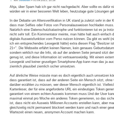
von
Jonathan
»
05.09.2025, 10:18
e
i
Ahja, über Spam hab ich gar nicht nachgedacht. Aber sollte es dafür ni
t
würden wir in einer besseren Welt leben, heutzutage gute Lösungen g
r
a
g
In der Debatte um Altersverifikation in UK stand ja zuletzt sehr in der Kr
dass man Selfies oder Fotos von Personalausweisen hochladen muss
Natürlich eine Datenschutzkatastrophe und funktionieren tut es ja trot
nicht sehr toll. Ein Kommentator meinte, man hätte halt auch einfach d
digitale Ausweisfunktion vom Perso nutzen können. Da gibt es wohl (ni
ich ein entsprechendes Lesegerät hätte) extra diesen Flag "Besitzer is
21+". Die Webseite erfährt keinen Namen, kein genaues Geburtsdatum
sondern wirklich nur die Info, ob auf der anderen Seite jemand sitzt der
genug ist, und diese Information ist vertrauenswürdig. Mit einem exter
Lesegerät und keiner gruseligen Smartphone-App kann man das ja au
ziemlich plausibel ziemlich sicher umsetzen.
Auf ähnliche Weise müsste man es doch eigentlich auch umsetzen kö
dass garantiert ist, dass auf der anderen Seite ein Mensch sitzt, ohne 
darüber erzählen zu müssen, wer dieser Mensch eigentlich ist. Vielleic
Kartenleser, der für eine angeforderte URL ein eindeutiges Token generi
garantiert von einem echten Ausweis kommen muss.Und der User kann
maximal einmal pro Woche ein anderes Token generieren, so das siche
ist, dass nicht ein Ausweis Millionen Accounts erstellen kann, aber ma
gleichzeitig nicht permanent blockiert werden kann und nach einer gew
Wartezeit einen neuen, anonymen Account machen kann.