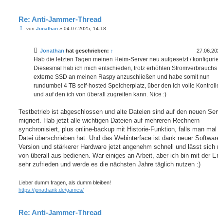
Re: Anti-Jammer-Thread
B
von
Jonathan
»
04.07.2025, 14:18
e
i
t
Jonathan
hat geschrieben:
↑
27.06.20
r
a
Hab die letzten Tagen meinen Heim-Server neu aufgesetzt / konfigurie
g
Diesesmal hab ich mich entschieden, trotz erhöhten Stromverbrauchs
externe SSD an meinen Raspy anzuschließen und habe somit nun
rundumbei 4 TB self-hosted Speicherplatz, über den ich volle Kontrol
und auf den ich von überall zugreifen kann. Nice :)
Testbetrieb ist abgeschlossen und alte Dateien sind auf den neuen Ser
migriert. Hab jetzt alle wichtigen Dateien auf mehreren Rechnern
synchronisiert, plus online-backup mit Historie-Funktion, falls man mal
Datei überschrieben hat. Und das Webinterface ist dank neuer Softwar
Version und stärkerer Hardware jetzt angenehm schnell und lässt sich 
von überall aus bedienen. War einiges an Arbeit, aber ich bin mit der E
sehr zufrieden und werde es die nächsten Jahre täglich nutzen :)
Lieber dumm fragen, als dumm bleiben!
https://jonathank.de/games/
Re: Anti-Jammer-Thread