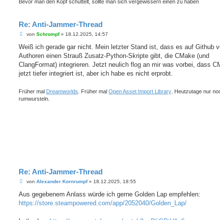
Bevor man den Kopf schüttelt, sollte man sich vergewissern einen zu haben
Re: Anti-Jammer-Thread
B
von
Schrompf
»
18.12.2025, 14:57
e
i
Weiß ich gerade gar nicht. Mein letzter Stand ist, dass es auf Github 
t
Authoren einen Strauß Zusatz-Python-Skripte gibt, die CMake (und
r
a
ClangFormat) integrieren. Jetzt neulich flog an mir was vorbei, dass 
g
jetzt tiefer integriert ist, aber ich habe es nicht erprobt.
Früher mal
Dreamworlds
. Früher mal
Open Asset Import Library
. Heutzutage nur no
rumwursteln.
Re: Anti-Jammer-Thread
B
von
Alexander Kornrumpf
»
18.12.2025, 18:55
e
i
Aus gegebenem Anlass würde ich gerne Golden Lap empfehlen:
t
https://store.steampowered.com/app/2052040/Golden_Lap/
r
a
g