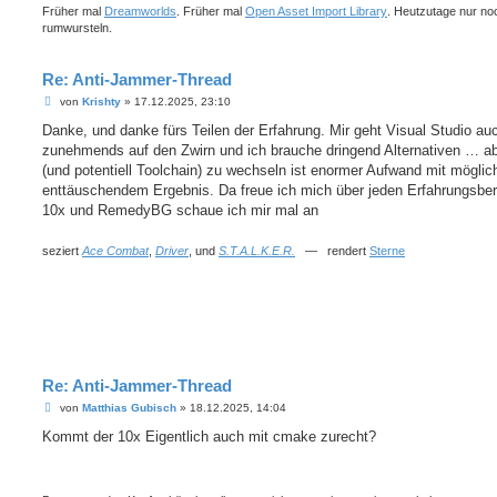
Früher mal
Dreamworlds
. Früher mal
Open Asset Import Library
. Heutzutage nur no
rumwursteln.
Re: Anti-Jammer-Thread
B
von
Krishty
»
17.12.2025, 23:10
e
i
Danke, und danke fürs Teilen der Erfahrung. Mir geht Visual Studio au
t
zunehmends auf den Zwirn und ich brauche dringend Alternativen … a
r
a
(und potentiell Toolchain) zu wechseln ist enormer Aufwand mit möglic
g
enttäuschendem Ergebnis. Da freue ich mich über jeden Erfahrungsber
10x und RemedyBG schaue ich mir mal an
seziert
Ace Combat
,
Driver
, und
S.T.A.L.K.E.R.
— rendert
Sterne
Re: Anti-Jammer-Thread
B
von
Matthias Gubisch
»
18.12.2025, 14:04
e
i
Kommt der 10x Eigentlich auch mit cmake zurecht?
t
r
a
g