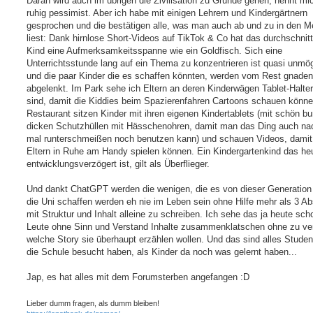
Daran wird auch im übrigen die Zivilisation zu Grunde gehen, nennt mi
ruhig pessimist. Aber ich habe mit einigen Lehrern und Kindergärtnern
gesprochen und die bestätigen alle, was man auch ab und zu in den M
liest: Dank hirnlose Short-Videos auf TikTok & Co hat das durchschnitt
Kind eine Aufmerksamkeitsspanne wie ein Goldfisch. Sich eine
Unterrichtsstunde lang auf ein Thema zu konzentrieren ist quasi unmög
und die paar Kinder die es schaffen könnten, werden vom Rest gnaden
abgelenkt. Im Park sehe ich Eltern an deren Kinderwägen Tablet-Halte
sind, damit die Kiddies beim Spazierenfahren Cartoons schauen könne
Restaurant sitzen Kinder mit ihren eigenen Kindertablets (mit schön b
dicken Schutzhüllen mit Hässchenohren, damit man das Ding auch na
mal runterschmeißen noch benutzen kann) und schauen Videos, damit
Eltern in Ruhe am Handy spielen können. Ein Kindergartenkind das heu
entwicklungsverzögert ist, gilt als Überflieger.
Und dankt ChatGPT werden die wenigen, die es von dieser Generation
die Uni schaffen werden eh nie im Leben sein ohne Hilfe mehr als 3 A
mit Struktur und Inhalt alleine zu schreiben. Ich sehe das ja heute sch
Leute ohne Sinn und Verstand Inhalte zusammenklatschen ohne zu ve
welche Story sie überhaupt erzählen wollen. Und das sind alles Studen
die Schule besucht haben, als Kinder da noch was gelernt haben...
Jap, es hat alles mit dem Forumsterben angefangen :D
Lieber dumm fragen, als dumm bleiben!