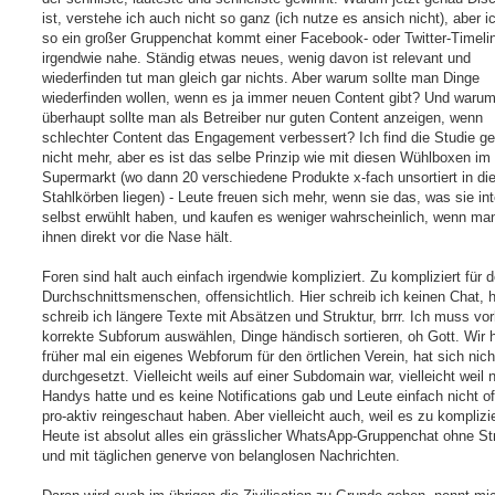
r
a
ist, verstehe ich auch nicht so ganz (ich nutze es ansich nicht), aber 
g
so ein großer Gruppenchat kommt einer Facebook- oder Twitter-Timeli
irgendwie nahe. Ständig etwas neues, wenig davon ist relevant und
wiederfinden tut man gleich gar nichts. Aber warum sollte man Dinge
wiederfinden wollen, wenn es ja immer neuen Content gibt? Und waru
überhaupt sollte man als Betreiber nur guten Content anzeigen, wenn
schlechter Content das Engagement verbessert? Ich find die Studie g
nicht mehr, aber es ist das selbe Prinzip wie mit diesen Wühlboxen im
Supermarkt (wo dann 20 verschiedene Produkte x-fach unsortiert in di
Stahlkörben liegen) - Leute freuen sich mehr, wenn sie das, was sie int
selbst erwühlt haben, und kaufen es weniger wahrscheinlich, wenn ma
ihnen direkt vor die Nase hält.
Foren sind halt auch einfach irgendwie kompliziert. Zu kompliziert für 
Durchschnittsmenschen, offensichtlich. Hier schreib ich keinen Chat, h
schreib ich längere Texte mit Absätzen und Struktur, brrr. Ich muss vo
korrekte Subforum auswählen, Dinge händisch sortieren, oh Gott. Wir 
früher mal ein eigenes Webforum für den örtlichen Verein, hat sich nich
durchgesetzt. Vielleicht weils auf einer Subdomain war, vielleicht weil
Handys hatte und es keine Notifications gab und Leute einfach nicht o
pro-aktiv reingeschaut haben. Aber vielleicht auch, weil es zu komplizie
Heute ist absolut alles ein grässlicher WhatsApp-Gruppenchat ohne St
und mit täglichen generve von belanglosen Nachrichten.