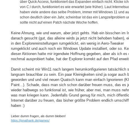
über Quick Access, funktioniert das Expanden einfach nicht. Klicke ic
von C:/ durch, funktioniert es wie erwartet (wie früher). Laut Internets
haben viele andere das selbe Problem, immer mit Windows 11 und a
schon deutlich über ein Jahr, scheinbar ist das ein Langzeitproblem 
sollte nicht auf einen Patch nächste Woche hoffen.
Keine Ahnung, wie und warum, aber jetzt gehts. Hab ein bisschen im I
danach gesucht (gut, das alleine wirds ja jetzt nicht behoben haben), e
in den Explorereinstellungen rumgeklickt, ein wenig in Aero-Tweaker
rumgeklickt und auch noch ein Windows Update installiert, oder so. Ke
dieser Aktionen hatte mir irgendwie Hoffnung gegeben, aber als ich es
nochmal ausprobiert habe, hat der Explorer korrekt auf den Pfad erweit
Damit scheint mir Win11 nach langem herumkonfigurieren tatsächlich 
langsam brauchbar zu sein. Ein paar Kleinigkeiten sind ja sogar auch 
geworden und und viel neuen Quatsch kann man einfach Ignorieren (KI
Paint...). Schade, dass man sich schon darüber freuen muss, das es j
wieder halbwegs so funktional ist, wie früher, aber mei, man muss ne
was man kriegen kann. Jedenfalls Grund genug für mich, mich öffentli
Internet darüber zu freuen, das bisher größte Problem endlich umschiff
haben :)
Lieber dumm fragen, als dumm bleiben!
https://jonathank.de/games/