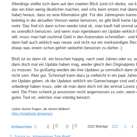
Allerdings stellte sich dann auf den zweiten Blick (und ich denke, sie 
das ein klein wenig deutlicher machen, weil ichs beim ersten mal über
habe) heraus, dass es eine Alternative gibt: Für den Jahrespreis kanns
beliebig in der aktuellen Version weiter benutzen, es gibt bloß keine U
mehr. Das find ich dann schon wieder total ok, man kauft halt einmal 
es unendlich benutzen, und wenn man irgendwann ein Update wirklich
will, muss man halt nochmal Geld in den Automaten schmeißen - und k
dann halt auch wirklich was neues und nicht nur ein merkwürdiges Rec
etwas was einem schon gehört weiterhin benutzen zu dürfen ;)
Bloß ist es dann vlt. ein bisschen happig, nach zwei Jahren oder so,
dann doch mal ein Update haben mag, wieder gleich den Originalpreis 
zu müssen. So großartig werden der ihre Updates ja vermutlich dann 
nicht sein. Aber gut, Schrompf kann dazu ja vielleicht in ein paar Jahr
ein Update geben, ob die Updates wirklich ein Gamechanger sind und 
unbedingt haben muss, oder ob man dann doch mit der einmal Lizenz g
wird. Der Preis scheint ja ansonsten recht angemessen zu sein, wenn 
gutes Tool ist, welches man ständig benutzt.
Lieber dumm fragen, als dumm bleiben!
https://jonathank.de/games/
Seite
72
v
Antworten
1
Vor
2222 Beiträge
Zurück zu „Allgemeines Talk-Brett“