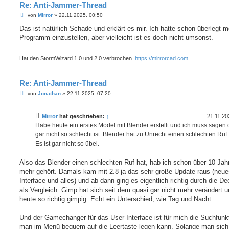
Re: Anti-Jammer-Thread
B
von
Mirror
»
22.11.2025, 00:50
e
i
Das ist natürlich Schade und erklärt es mir. Ich hatte schon überlegt 
t
Programm einzustellen, aber vielleicht ist es doch nicht umsonst.
r
a
g
Hat den StormWizard 1.0 und 2.0 verbrochen.
https://mirrorcad.com
Re: Anti-Jammer-Thread
B
von
Jonathan
»
22.11.2025, 07:20
e
i
t
Mirror
hat geschrieben:
↑
21.11.20
r
a
Habe heute ein erstes Model mit Blender erstellt und ich muss sagen 
g
gar nicht so schlecht ist. Blender hat zu Unrecht einen schlechten Ruf.
Es ist gar nicht so übel.
Also das Blender einen schlechten Ruf hat, hab ich schon über 10 Jahr
mehr gehört. Damals kam mit 2.8 ja das sehr große Update raus (neue
Interface und alles) und ab dann ging es eigentlich richtig durch die D
als Vergleich: Gimp hat sich seit dem quasi gar nicht mehr verändert u
heute so richtig gimpig. Echt ein Unterschied, wie Tag und Nacht.
Und der Gamechanger für das User-Interface ist für mich die Suchfunkt
man im Menü bequem auf die Leertaste legen kann. Solange man sich