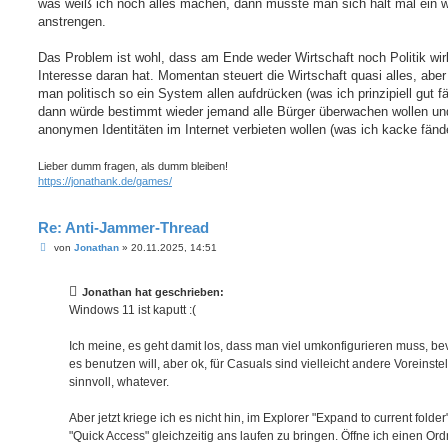
was weiß ich noch alles machen, dann müsste man sich halt mal ein 
anstrengen.
Das Problem ist wohl, dass am Ende weder Wirtschaft noch Politik wirk
Interesse daran hat. Momentan steuert die Wirtschaft quasi alles, abe
man politisch so ein System allen aufdrücken (was ich prinzipiell gut f
dann würde bestimmt wieder jemand alle Bürger überwachen wollen und
anonymen Identitäten im Internet verbieten wollen (was ich kacke fänd
Lieber dumm fragen, als dumm bleiben!
https://jonathank.de/games/
Re: Anti-Jammer-Thread
B
von
Jonathan
»
20.11.2025, 14:51
e
i
t
Jonathan hat geschrieben:
r
a
Windows 11 ist kaputt :(
g
Ich meine, es geht damit los, dass man viel umkonfigurieren muss, b
es benutzen will, aber ok, für Casuals sind vielleicht andere Voreinst
sinnvoll, whatever.
Aber jetzt kriege ich es nicht hin, im Explorer "Expand to current folde
"Quick Access" gleichzeitig ans laufen zu bringen. Öffne ich einen Ord