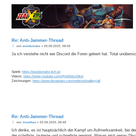
Re: Anti-Jammer-Thread
B
von
woodsmoke
»
05.09.2025, 09:05
e
i
Ja ich verstehe nicht wie Discord die Foren geleert hat. Total unübersic
t
r
a
g
Spiele:
https://woodsmoke.itch.io/
Videos:
https://www.youtube.com/@w00dsm0ke/
Zeichnungen:
https://www.deviantart.com/melerski/gallery/all
Re: Anti-Jammer-Thread
B
von
Jonathan
»
05.09.2025, 09:48
e
i
Ich denke, es ist hauptsächlich der Kampf um Aufmerksamkeit, bei d
t
der schrillste, lauteste und schnellste gewinnt. Warum jetzt genau Disc