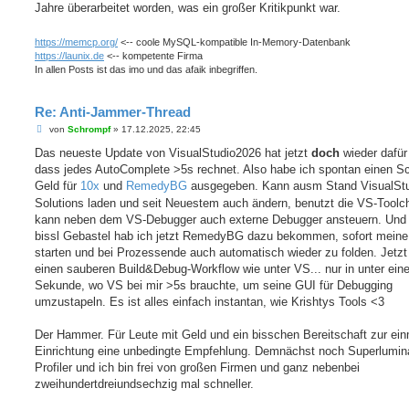
a
Jahre überarbeitet worden, was ein großer Kritikpunkt war.
g
https://memcp.org/
<-- coole MySQL-kompatible In-Memory-Datenbank
https://launix.de
<-- kompetente Firma
In allen Posts ist das imo und das afaik inbegriffen.
Re: Anti-Jammer-Thread
B
von
Schrompf
»
17.12.2025, 22:45
e
i
Das neueste Update von VisualStudio2026 hat jetzt
doch
wieder dafür
t
dass jedes AutoComplete >5s rechnet. Also habe ich spontan einen 
r
a
Geld für
10x
und
RemedyBG
ausgegeben. Kann ausm Stand VisualStu
g
Solutions laden und seit Neuestem auch ändern, benutzt die VS-Toolc
kann neben dem VS-Debugger auch externe Debugger ansteuern. Und 
bissl Gebastel hab ich jetzt RemedyBG dazu bekommen, sofort meine
starten und bei Prozessende auch automatisch wieder zu folden. Jetzt
einen sauberen Build&Debug-Workflow wie unter VS... nur in unter eine
Sekunde, wo VS bei mir >5s brauchte, um seine GUI für Debugging
umzustapeln. Es ist alles einfach instantan, wie Krishtys Tools <3
Der Hammer. Für Leute mit Geld und ein bisschen Bereitschaft zur ein
Einrichtung eine unbedingte Empfehlung. Demnächst noch Superlumina
Profiler und ich bin frei von großen Firmen und ganz nebenbei
zweihundertdreiundsechzig mal schneller.