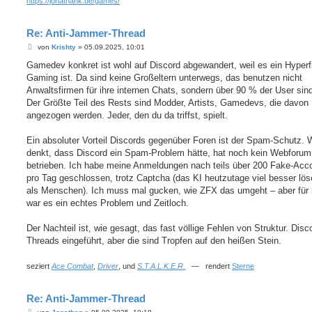
https://jonathank.de/games/
Re: Anti-Jammer-Thread
B
von
Krishty
»
05.09.2025, 10:01
e
i
Gamedev konkret ist wohl auf Discord abgewandert, weil es ein Hyperfil
t
Gaming ist. Da sind keine Großeltern unterwegs, das benutzen nicht
r
a
Anwaltsfirmen für ihre internen Chats, sondern über 90 % der User si
g
Der Größte Teil des Rests sind Modder, Artists, Gamedevs, die davon
angezogen werden. Jeder, den du da triffst, spielt.
Ein absoluter Vorteil Discords gegenüber Foren ist der Spam-Schutz. 
denkt, dass Discord ein Spam-Problem hätte, hat noch kein Webforum
betrieben. Ich habe meine Anmeldungen nach teils über 200 Fake-Acc
pro Tag geschlossen, trotz Captcha (das KI heutzutage viel besser lö
als Menschen). Ich muss mal gucken, wie ZFX das umgeht – aber für
war es ein echtes Problem und Zeitloch.
Der Nachteil ist, wie gesagt, das fast völlige Fehlen von Struktur. Disc
Threads eingeführt, aber die sind Tropfen auf den heißen Stein.
seziert
Ace Combat
,
Driver
, und
S.T.A.L.K.E.R.
— rendert
Sterne
Re: Anti-Jammer-Thread
B