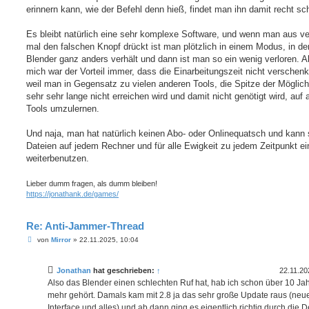
erinnern kann, wie der Befehl denn hieß, findet man ihn damit recht sch
Es bleibt natürlich eine sehr komplexe Software, und wenn man aus v
mal den falschen Knopf drückt ist man plötzlich in einem Modus, in d
Blender ganz anders verhält und dann ist man so ein wenig verloren. Ab
mich war der Vorteil immer, dass die Einarbeitungszeit nicht verschenkt
weil man in Gegensatz zu vielen anderen Tools, die Spitze der Möglich
sehr sehr lange nicht erreichen wird und damit nicht genötigt wird, auf 
Tools umzulernen.
Und naja, man hat natürlich keinen Abo- oder Onlinequatsch und kann 
Dateien auf jedem Rechner und für alle Ewigkeit zu jedem Zeitpunkt ei
weiterbenutzen.
Lieber dumm fragen, als dumm bleiben!
https://jonathank.de/games/
Re: Anti-Jammer-Thread
B
von
Mirror
»
22.11.2025, 10:04
e
i
t
Jonathan
hat geschrieben:
↑
22.11.20
r
a
Also das Blender einen schlechten Ruf hat, hab ich schon über 10 Jah
g
mehr gehört. Damals kam mit 2.8 ja das sehr große Update raus (neu
Interface und alles) und ab dann ging es eigentlich richtig durch die 