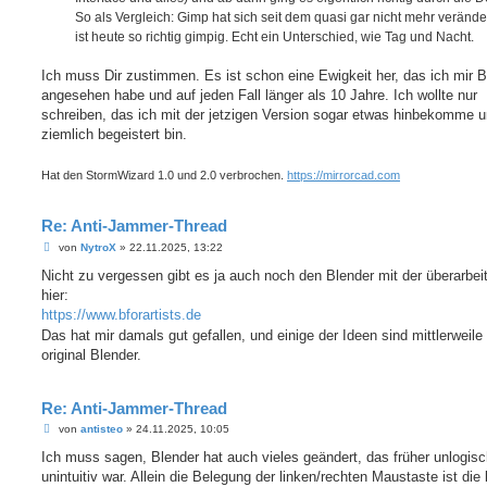
So als Vergleich: Gimp hat sich seit dem quasi gar nicht mehr verände
ist heute so richtig gimpig. Echt ein Unterschied, wie Tag und Nacht.
Ich muss Dir zustimmen. Es ist schon eine Ewigkeit her, das ich mir B
angesehen habe und auf jeden Fall länger als 10 Jahre. Ich wollte nur
schreiben, das ich mit der jetzigen Version sogar etwas hinbekomme 
ziemlich begeistert bin.
Hat den StormWizard 1.0 und 2.0 verbrochen.
https://mirrorcad.com
Re: Anti-Jammer-Thread
B
von
NytroX
»
22.11.2025, 13:22
e
i
Nicht zu vergessen gibt es ja auch noch den Blender mit der überarbei
t
hier:
r
a
https://www.bforartists.de
g
Das hat mir damals gut gefallen, und einige der Ideen sind mittlerweile
original Blender.
Re: Anti-Jammer-Thread
B
von
antisteo
»
24.11.2025, 10:05
e
i
Ich muss sagen, Blender hat auch vieles geändert, das früher unlogis
t
unintuitiv war. Allein die Belegung der linken/rechten Maustaste ist die 
r