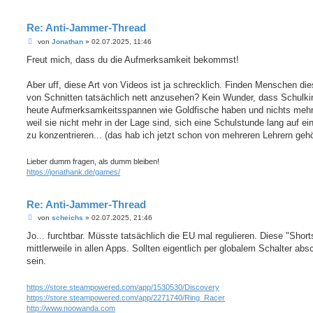
Re: Anti-Jammer-Thread
B
von
Jonathan
»
02.07.2025, 11:46
e
i
Freut mich, dass du die Aufmerksamkeit bekommst!
t
r
a
Aber uff, diese Art von Videos ist ja schrecklich. Finden Menschen die
g
von Schnitten tatsächlich nett anzusehen? Kein Wunder, dass Schulki
heute Aufmerksamkeitsspannen wie Goldfische haben und nichts mehr
weil sie nicht mehr in der Lage sind, sich eine Schulstunde lang auf e
zu konzentrieren... (das hab ich jetzt schon von mehreren Lehrern gehör
Lieber dumm fragen, als dumm bleiben!
https://jonathank.de/games/
Re: Anti-Jammer-Thread
B
von
scheichs
»
02.07.2025, 21:46
e
i
Jo... furchtbar. Müsste tatsächlich die EU mal regulieren. Diese "Short
t
mittlerweile in allen Apps. Sollten eigentlich per globalem Schalter abs
r
a
sein.
g
https://store.steampowered.com/app/1530530/Discovery
https://store.steampowered.com/app/2271740/Ring_Racer
http://www.noowanda.com