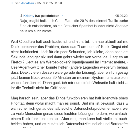
B
von
Jonathan
»
05.09.2025, 11:28
e
i
t
Krishty
hat geschrieben:
↑
05.09.20
r
a
Naja, es gibt halt auch CloudFlare, die 20 % des Internet-Traffics seh
g
für dich entscheiden, ob ein Besucher Spambot ist oder nicht. Aber d
halte ich auch nichts.
Weil Cloudfare halt auch kacke ist und nicht tut. Ich hab aktuell auf 
Desktoprechner das Problem, dass das "I am human" Klick-Dingsi ein
nicht funktioniert. Lädt für ein paar Sekunden, ich klicke, dann passier
Sekunde lang gar nix und dann gehts wieder von vorne los. Liegt es an
Firefox? Liegt es am Werbeblocker? Irgendjemand im Internet meinte, 
User-Agent-Switcher könnte helfen (andere Legenden wiederum behau
dass Deaktivieren dessen wäre gerade die Lösung), aber ehrlich gesag
jetzt keinen Bock wieder 20 Minuten an meinem System rumzuspielen 
wieder funktioniert. Dann guck ich mir eure blöde Webseite halt nicht 
ihr die Technik nicht im Griff habt...
Mag harsch sein, aber das Dinge funktionieren hat halt irgendwie obers
Priorität, denn wofür macht man es sonst. Und mir ist bewusst, dass w
wahrscheinlich genau deshalb solche Datenschutzprobleme haben, wei
zu viele Menschen genau diese leichten Lösungen fordern, wo einfach 
einem Klick funktionieren soll. Aber mei, man kann halt vielleicht auch
beides haben, und es zusätzlich Datenschutzfreundlich und Barrierefre