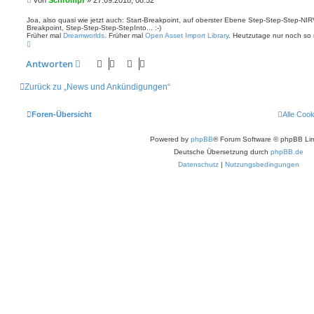
k
t
e
d
i
Joa, also quasi wie jetzt auch: Start-Breakpoint, auf oberster Ebene Step-Step-Step-NIR
a
Breakpoint, Step-Step-Step-StepInto... :-)
t
t
Früher mal
Dreamworlds
. Früher mal
Open Asset Import Library
. Heutzutage nur noch so 
r
e
N
n
a
a
v
g
c
Antworten
o
h
n
o
S
b
c
Zurück zu „News und Ankündigungen“
e
h
n
r
o
Foren-Übersicht
Alle Coo
m
p
f
Powered by
phpBB
® Forum Software © phpBB Lim
Deutsche Übersetzung durch
phpBB.de
Datenschutz
|
Nutzungsbedingungen