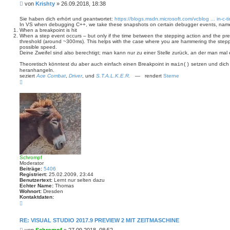
B
von
Krishty
»
26.09.2018, 18:38
k
t
e
d
i
Sie haben dich erhört und geantwortet:
https://blogs.msdn.microsoft.com/vcblog ... in-c-t
a
In VS when debugging C++, we take these snapshots on certain debugger events, name
t
t
When a breakpoint is hit
r
e
When a step event occurs – but only if the time between the stepping action and the pre
n
a
threshold (around ~300ms). This helps with the case where you are hammering the steppin
v
g
possible speed.
o
Deine Zweifel sind also berechtigt; man kann nur zu einer Stelle zurück, an der man mal 
n
K
Theoretisch könntest du aber auch einfach einen Breakpoint in
setzen und dich
main()
r
heranhangeln.
i
seziert
Ace Combat
,
Driver
, und
S.T.A.L.K.E.R.
— rendert
Sterne
s
N
h
a
t
c
y
h
o
b
e
n
Schrompf
Moderator
Beiträge:
5406
Registriert:
25.02.2009, 23:44
Benutzertext:
Lernt nur selten dazu
Echter Name:
Thomas
Wohnort:
Dresden
Kontaktdaten:
K
o
n
t
RE: VISUAL STUDIO 2017.9 PREVIEW 2 MIT ZEITMASCHINE
a
B
von
Schrompf
»
27.09.2018, 08:52