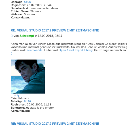
Beiträge:
5406
Registriert:
25.02.2009, 23:44
Benutzertext:
Lernt nur selten dazu
Echter Name:
Thomas
Wohnort:
Dresden
Kontaktdaten:
K
o
n
t
RE: VISUAL STUDIO 2017.9 PREVIEW 2 MIT ZEITMASCHINE
a
B
von
Schrompf
»
12.09.2018, 08:17
k
t
e
d
i
Kann man auch von einem Crash aus rückwärts steppen? Das Beispiel-Gif steppt leider n
a
vorwärts und maximal genauso viel rückwärts. So wär das Feature wertlos. Andererseits 
t
t
Früher mal
Dreamworlds
. Früher mal
Open Asset Import Library
. Heutzutage nur noch so 
r
e
N
n
a
a
v
g
c
o
h
n
o
S
b
c
e
h
n
r
o
m
p
f
Krishty
Establishment
Beiträge:
8426
Registriert:
26.02.2009, 11:18
Benutzertext:
state is the enemy
Kontaktdaten:
K
o
n
t
RE: VISUAL STUDIO 2017.9 PREVIEW 2 MIT ZEITMASCHINE
a