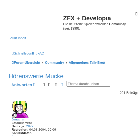
ZFX + Developia
Die deutsche Spieleentwickler-Community
(seit 1999).
Zum Inhalt
Schnellzugriff
FAQ
Foren-Übersicht
Community
Allgemeines Talk-Brett
Hörenswerte Mucke
Suche
Erweiterte Suche
Antworten
221 Beiträg
Jonathan
Establishment
Beiträge:
2977
Registriert:
04.08.2004, 20:06
Kontaktdaten:
K