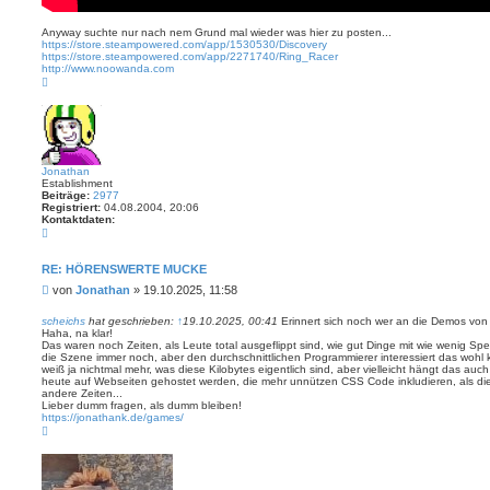
Anyway suchte nur nach nem Grund mal wieder was hier zu posten...
https://store.steampowered.com/app/1530530/Discovery
https://store.steampowered.com/app/2271740/Ring_Racer
http://www.noowanda.com
N
a
c
h
o
b
e
n
Jonathan
Establishment
Beiträge:
2977
Registriert:
04.08.2004, 20:06
Kontaktdaten:
K
o
n
t
RE: HÖRENSWERTE MUCKE
a
B
von
Jonathan
»
19.10.2025, 11:58
k
t
e
d
i
scheichs
hat geschrieben:
↑
19.10.2025, 00:41
Erinnert sich noch wer an die Demos vo
a
Haha, na klar!
t
t
Das waren noch Zeiten, als Leute total ausgeflippt sind, wie gut Dinge mit wie wenig Sp
r
e
die Szene immer noch, aber den durchschnittlichen Programmierer interessiert das wohl 
n
a
weiß ja nichtmal mehr, was diese Kilobytes eigentlich sind, aber vielleicht hängt das 
v
g
heute auf Webseiten gehostet werden, die mehr unnützen CSS Code inkludieren, als die
o
andere Zeiten...
n
Lieber dumm fragen, als dumm bleiben!
J
https://jonathank.de/games/
o
N
n
a
a
c
t
h
h
o
a
b