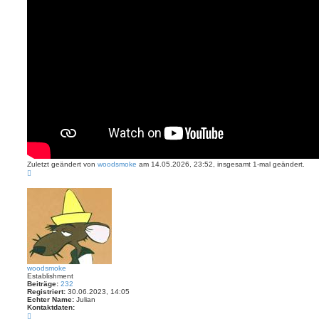
k
e
Zuletzt geändert von
woodsmoke
am 14.05.2026, 23:52, insgesamt 1-mal geändert.
N
a
c
h
o
b
e
n
woodsmoke
Establishment
Beiträge:
232
Registriert:
30.06.2023, 14:05
Echter Name:
Julian
Kontaktdaten:
K