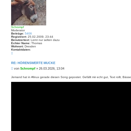
n
e
n
Schrompf
Moderator
Beiträge:
5406
Registriert:
25.02.2009, 23:44
Benutzertext:
Lernt nur selten dazu
Echter Name:
Thomas
Wohnort:
Dresden
Kontaktdaten:
K
o
n
t
RE: HÖRENSWERTE MUCKE
a
B
von
Schrompf
»
26.03.2026, 13:04
k
t
e
d
i
Jemand hat in #linux gerade diesen Song gepostet. Gefällt mir echt gut, Text rollt, Bässe 
a
t
t
r
e
n
a
v
g
o
n
S
c
h
r
o
m
p
f