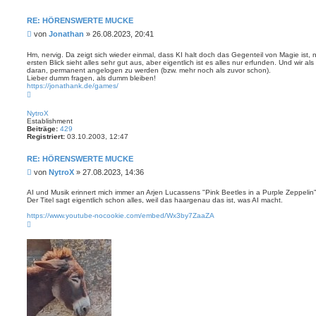
o
n
t
RE: HÖRENSWERTE MUCKE
a
B
von
Jonathan
»
26.08.2023, 20:41
k
t
e
d
i
Hm, nervig. Da zeigt sich wieder einmal, dass KI halt doch das Gegenteil von Magie ist,
a
ersten Blick sieht alles sehr gut aus, aber eigentlich ist es alles nur erfunden. Und wir
t
t
daran, permanent angelogen zu werden (bzw. mehr noch als zuvor schon).
r
e
Lieber dumm fragen, als dumm bleiben!
n
a
https://jonathank.de/games/
v
g
N
o
a
n
c
J
NytroX
h
o
Establishment
o
n
Beiträge:
429
b
a
Registriert:
03.10.2003, 12:47
e
t
n
h
RE: HÖRENSWERTE MUCKE
a
n
B
von
NytroX
»
27.08.2023, 14:36
e
i
AI und Musik erinnert mich immer an Arjen Lucassens "Pink Beetles in a Purple Zeppelin
Der Titel sagt eigentlich schon alles, weil das haargenau das ist, was AI macht.
t
r
https://www.youtube-nocookie.com/embed/Wx3by7ZaaZA
a
N
g
a
c
h
o
b
e
n