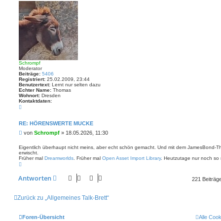
c
h
o
b
e
n
Schrompf
Moderator
Beiträge:
5406
Registriert:
25.02.2009, 23:44
Benutzertext:
Lernt nur selten dazu
Echter Name:
Thomas
Wohnort:
Dresden
Kontaktdaten:
K
o
n
t
RE: HÖRENSWERTE MUCKE
a
B
von
Schrompf
»
18.05.2026, 11:30
k
t
e
d
i
Eigentlich überhaupt nicht meins, aber echt schön gemacht. Und mit dem JamesBond-Them
a
erwischt.
t
t
Früher mal
Dreamworlds
. Früher mal
Open Asset Import Library
. Heutzutage nur noch so 
r
e
N
n
a
a
v
g
c
Antworten
o
221 Beiträg
h
n
o
S
b
c
e
Zurück zu „Allgemeines Talk-Brett“
h
n
r
o
m
Foren-Übersicht
Alle Coo
p