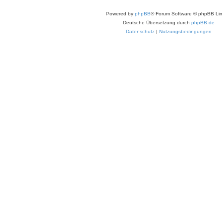
f
Powered by
phpBB
® Forum Software © phpBB Lim
Deutsche Übersetzung durch
phpBB.de
Datenschutz
|
Nutzungsbedingungen