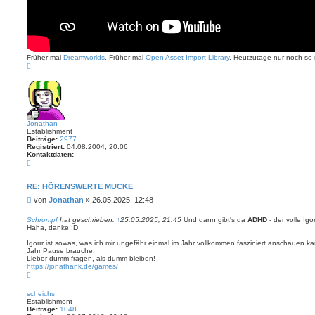
Früher mal
Dreamworlds
. Früher mal
Open Asset Import Library
. Heutzutage nur noch so 
N
a
c
h
o
b
e
n
Jonathan
Establishment
Beiträge:
2977
Registriert:
04.08.2004, 20:06
Kontaktdaten:
K
o
n
t
RE: HÖRENSWERTE MUCKE
a
B
von
Jonathan
»
26.05.2025, 12:48
k
t
e
d
i
Schrompf
hat geschrieben:
↑
25.05.2025, 21:45
Und dann gibt's da
ADHD
- der volle Igo
a
Haha, danke :D
t
t
r
e
Igorrr ist sowas, was ich mir ungefähr einmal im Jahr vollkommen fasziniert anschauen k
n
a
Jahr Pause brauche.
v
g
Lieber dumm fragen, als dumm bleiben!
o
https://jonathank.de/games/
n
N
J
a
o
c
n
scheichs
h
a
Establishment
o
t
Beiträge:
1048
b