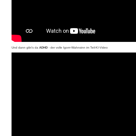
Und dann gibt's da
ADHD
- der volle Igorrr-Wahnsinn im Teil-KI-Video