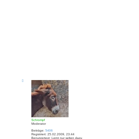
N
a
c
h
o
b
e
n
Schrompf
Moderator
Beiträge:
5406
Registriert:
25.02.2009, 23:44
Benutzertext:
Lernt nur selten dazu