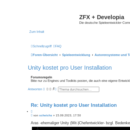
ZFX + Developia
Die deutsche Spieleentwickler-Comm
Zum Inhalt
Schnellzugriff
FAQ
Foren-Übersicht
Spieleentwicklung
Autorensysteme und To
Unity kostet pro User Installation
Forumsregeln
Bitte nur zu Engines und Toolkits posten, die auch eine eigene Entw
S
E
Antworten
u
r
c
w
h
e
e
i
Re: Unity kostet pro User Installation
t
e
Z
r
B
i
von
scheichs
»
15.09.2023, 17:50
t
e
e
t
i
Aras -ehemaliger Unity (Mit-)Chefentwickler- bzgl. Bedenken
S
i
t
u
e
r