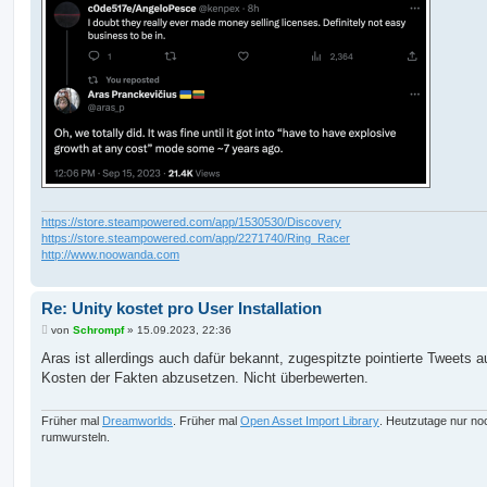
g
https://store.steampowered.com/app/1530530/Discovery
https://store.steampowered.com/app/2271740/Ring_Racer
http://www.noowanda.com
Re: Unity kostet pro User Installation
B
von
Schrompf
»
15.09.2023, 22:36
e
i
Aras ist allerdings auch dafür bekannt, zugespitzte pointierte Tweets a
t
Kosten der Fakten abzusetzen. Nicht überbewerten.
r
a
g
Früher mal
Dreamworlds
. Früher mal
Open Asset Import Library
. Heutzutage nur no
rumwursteln.