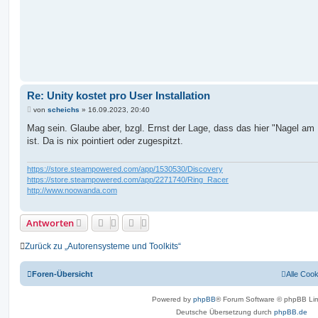
Re: Unity kostet pro User Installation
B
von
scheichs
»
16.09.2023, 20:40
e
i
Mag sein. Glaube aber, bzgl. Ernst der Lage, dass das hier "Nagel am
t
ist. Da is nix pointiert oder zugespitzt.
r
a
g
https://store.steampowered.com/app/1530530/Discovery
https://store.steampowered.com/app/2271740/Ring_Racer
http://www.noowanda.com
Antworten
Zurück zu „Autorensysteme und Toolkits“
Foren-Übersicht
Alle Coo
Powered by
phpBB
® Forum Software © phpBB Lim
Deutsche Übersetzung durch
phpBB.de