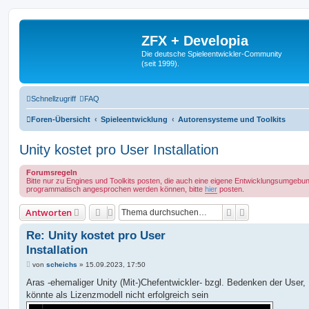
ZFX + Developia
Die deutsche Spieleentwickler-Community
(seit 1999).
Schnellzugriff
FAQ
Foren-Übersicht
Spieleentwicklung
Autorensysteme und Toolkits
Unity kostet pro User Installation
Forumsregeln
Bitte nur zu Engines und Toolkits posten, die auch eine eigene Entwicklungsumgebun
programmatisch angesprochen werden können, bitte
hier
posten.
Suche
Erweiterte Suc
Antworten
Re: Unity kostet pro User
Installation
B
von
scheichs
»
15.09.2023, 17:50
e
i
Aras -ehemaliger Unity (Mit-)Chefentwickler- bzgl. Bedenken der User, 
t
könnte als Lizenzmodell nicht erfolgreich sein
r
a