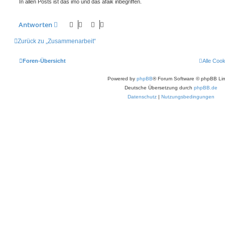
In allen Posts ist das imo und das afaik inbegriffen.
Antworten
Zurück zu „Zusammenarbeit“
Foren-Übersicht
Alle Coo
Powered by
phpBB
® Forum Software © phpBB Lim
Deutsche Übersetzung durch
phpBB.de
Datenschutz
|
Nutzungsbedingungen