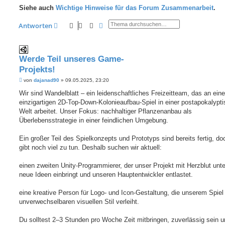
Siehe auch
Wichtige Hinweise für das Forum Zusammenarbeit
.
Suche
Erweiterte Suche
Antworten
Werde Teil unseres Game-
Projekts!
B
von
dajanad90
»
09.05.2025, 23:20
e
i
Wir sind Wandelblatt – ein leidenschaftliches Freizeitteam, das an ein
t
einzigartigen 2D-Top-Down-Kolonieaufbau-Spiel in einer postapokalypt
r
a
Welt arbeitet. Unser Fokus: nachhaltiger Pflanzenanbau als
g
Überlebensstrategie in einer feindlichen Umgebung.
Ein großer Teil des Spielkonzepts und Prototyps sind bereits fertig, do
gibt noch viel zu tun. Deshalb suchen wir aktuell:
einen zweiten Unity-Programmierer, der unser Projekt mit Herzblut unte
neue Ideen einbringt und unseren Hauptentwickler entlastet.
eine kreative Person für Logo- und Icon-Gestaltung, die unserem Spiel
unverwechselbaren visuellen Stil verleiht.
Du solltest 2–3 Stunden pro Woche Zeit mitbringen, zuverlässig sein u