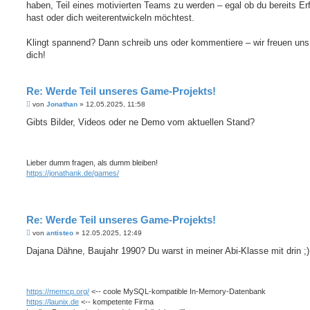
haben, Teil eines motivierten Teams zu werden – egal ob du bereits Er
hast oder dich weiterentwickeln möchtest.
Klingt spannend? Dann schreib uns oder kommentiere – wir freuen uns
dich!
Re: Werde Teil unseres Game-Projekts!
B
von
Jonathan
»
12.05.2025, 11:58
e
i
Gibts Bilder, Videos oder ne Demo vom aktuellen Stand?
t
r
a
g
Lieber dumm fragen, als dumm bleiben!
https://jonathank.de/games/
Re: Werde Teil unseres Game-Projekts!
B
von
antisteo
»
12.05.2025, 12:49
e
i
Dajana Dähne, Baujahr 1990? Du warst in meiner Abi-Klasse mit drin ;)
t
r
a
g
https://memcp.org/
<-- coole MySQL-kompatible In-Memory-Datenbank
https://launix.de
<-- kompetente Firma