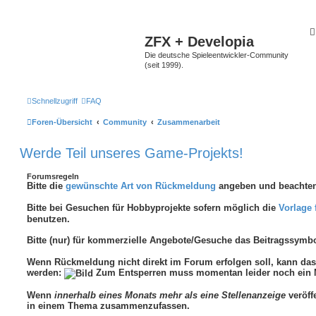
ZFX + Developia
Die deutsche Spieleentwickler-Community
(seit 1999).
Schnellzugriff
FAQ
Foren-Übersicht
Community
Zusammenarbeit
Werde Teil unseres Game-Projekts!
Forumsregeln
Bitte die
gewünschte Art von Rückmeldung
angeben und beachten
Bitte bei Gesuchen für Hobbyprojekte sofern möglich die
Vorlage 
benutzen.
Bitte (nur) für kommerzielle Angebote/Gesuche das Beitragssymb
Wenn Rückmeldung nicht direkt im Forum erfolgen soll, kann d
werden:
Zum Entsperren muss momentan leider noch ein M
Wenn
innerhalb eines Monats mehr als eine Stellenanzeige
veröffe
in einem Thema zusammenzufassen.