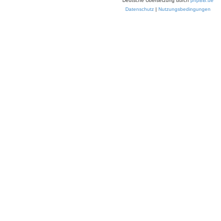
Deutsche Übersetzung durch
phpBB.de
Datenschutz
|
Nutzungsbedingungen