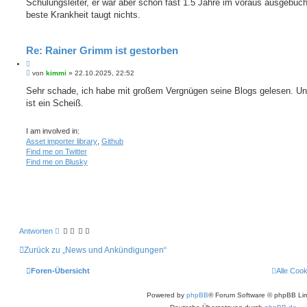
Schulungsleiter, er war aber schon fast 1.5 Jahre im voraus ausgebuch
e
r
r
a
beste Krankheit taugt nichts.
e
g
n
Re: Rainer Grimm ist gestorben
Z
B
i
von
kimmi
»
22.10.2025, 22:52
e
t
i
Sehr schade, ich habe mit großem Vergnügen seine Blogs gelesen. U
i
t
ist ein Scheiß.
e
r
r
a
e
g
I am involved in:
n
Asset importer library
,
Github
Find me on Twitter
Find me on Blusky
Antworten
Zurück zu „News und Ankündigungen“
Foren-Übersicht
Alle Coo
Powered by
phpBB
® Forum Software © phpBB Lim