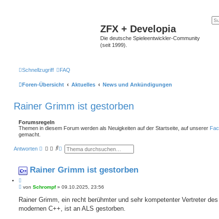
ZFX + Developia
Die deutsche Spieleentwickler-Community
(seit 1999).
Schnellzugriff
FAQ
Foren-Übersicht
Aktuelles
News und Ankündigungen
Rainer Grimm ist gestorben
Forumsregeln
Themen in diesem Forum werden als Neuigkeiten auf der Startseite, auf unserer
Fac
gemacht.
S
E
Antworten
u
r
c
w
h
e
Rainer Grimm ist gestorben
e
i
t
Z
e
B
i
von
Schrompf
»
09.10.2025, 23:56
r
e
t
t
i
Rainer Grimm, ein recht berühmter und sehr kompetenter Vertreter des
e
i
t
S
modernen C++, ist an ALS gestorben.
e
r
u
r
a
c