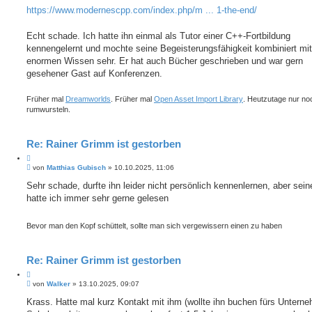
e
g
h
https://www.modernescpp.com/index.php/m ... 1-the-end/
n
e
Echt schade. Ich hatte ihn einmal als Tutor einer C++-Fortbildung
kennengelernt und mochte seine Begeisterungsfähigkeit kombiniert mi
enormen Wissen sehr. Er hat auch Bücher geschrieben und war gern
gesehener Gast auf Konferenzen.
Früher mal
Dreamworlds
. Früher mal
Open Asset Import Library
. Heutzutage nur no
rumwursteln.
Re: Rainer Grimm ist gestorben
Z
B
i
von
Matthias Gubisch
»
10.10.2025, 11:06
e
t
i
Sehr schade, durfte ihn leider nicht persönlich kennenlernen, aber sei
i
t
hatte ich immer sehr gerne gelesen
e
r
r
a
e
g
Bevor man den Kopf schüttelt, sollte man sich vergewissern einen zu haben
n
Re: Rainer Grimm ist gestorben
Z
B
i
von
Walker
»
13.10.2025, 09:07
e
t
i
Krass. Hatte mal kurz Kontakt mit ihm (wollte ihn buchen fürs Untern
i
t