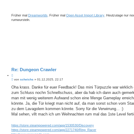
t
e
r
r
a
e
g
Früher mal
Dreamworlds
. Früher mal
Open Asset Import Library
. Heutzutage nur no
n
rumwursteln.
Re: Dungeon Crawler
Z
B
i
von
scheichs
»
01.12.2025, 22:17
e
t
i
Oha krass. Danke für euer Feedback! Das mini Türpuzzle war wirklich
i
t
zum Schluss nochn Schnellschuss, aber da hab ich dann auch gemerk
e
r
r
a
man mit wenig weiterem Aufwand schon eine Menge Gameplay erreic
e
g
könnte. Ja, die Tür kriegt man nicht auf, da man sonst schon vom Sta
n
zu dem Lavagolem kommen könnte. Sorry für die Verwirrung... :)
Mal sehen, vllt mach ich um Weihnachten rum mal das 1ste Level ferti
https://store.steampowered.com/app/1530530/Discovery
https://store.steampowered.com/app/2271740/Ring_Racer