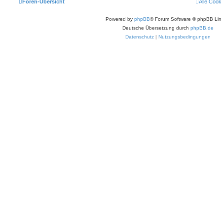
Foren-Übersicht
Alle Coo
Powered by
phpBB
® Forum Software © phpBB Lim
Deutsche Übersetzung durch
phpBB.de
Datenschutz
|
Nutzungsbedingungen