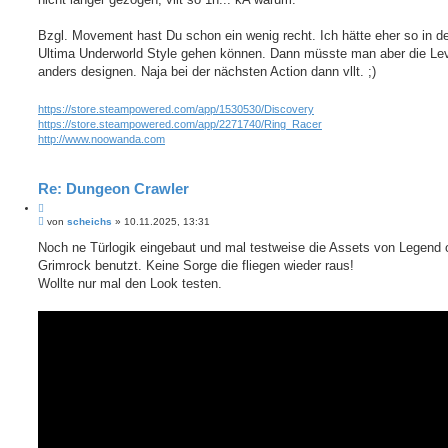
Bzgl. Movement hast Du schon ein wenig recht. Ich hätte eher so in d
Ultima Underworld Style gehen können. Dann müsste man aber die Le
anders designen. Naja bei der nächsten Action dann vllt. ;)
https://store.steampowered.com/app/1530530/Discovery
https://store.steampowered.com/app/2271740/Ring_Racer
http://www.noowanda.com
Re: Dungeon Crawler
Z
B
i
von
scheichs
»
10.11.2025, 13:31
e
t
i
Noch ne Türlogik eingebaut und mal testweise die Assets von Legend 
i
t
Grimrock benutzt. Keine Sorge die fliegen wieder raus!
e
r
r
a
Wollte nur mal den Look testen.
e
g
n