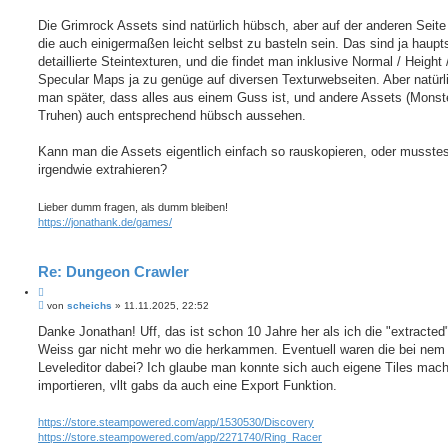
Die Grimrock Assets sind natürlich hübsch, aber auf der anderen Seite 
die auch einigermaßen leicht selbst zu basteln sein. Das sind ja haupt
detaillierte Steintexturen, und die findet man inklusive Normal / Height 
Specular Maps ja zu genüge auf diversen Texturwebseiten. Aber natürli
man später, dass alles aus einem Guss ist, und andere Assets (Monste
Truhen) auch entsprechend hübsch aussehen.
Kann man die Assets eigentlich einfach so rauskopieren, oder musstes
irgendwie extrahieren?
Lieber dumm fragen, als dumm bleiben!
https://jonathank.de/games/
Re: Dungeon Crawler
Z
B
i
von
scheichs
»
11.11.2025, 22:52
e
t
i
Danke Jonathan! Uff, das ist schon 10 Jahre her als ich die "extracted
i
t
Weiss gar nicht mehr wo die herkammen. Eventuell waren die bei nem
e
r
r
a
Leveleditor dabei? Ich glaube man konnte sich auch eigene Tiles mac
e
g
importieren, vllt gabs da auch eine Export Funktion.
n
https://store.steampowered.com/app/1530530/Discovery
https://store.steampowered.com/app/2271740/Ring_Racer