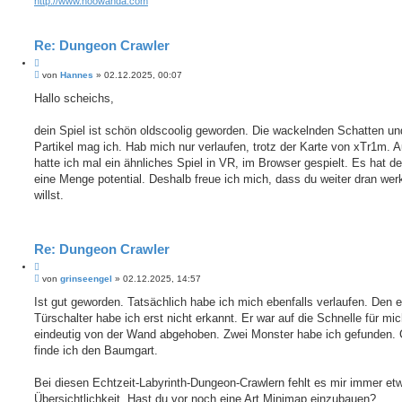
http://www.noowanda.com
Re: Dungeon Crawler
Z
B
i
von
Hannes
»
02.12.2025, 00:07
e
t
i
Hallo scheichs,
i
t
e
r
r
a
dein Spiel ist schön oldscoolig geworden. Die wackelnden Schatten un
e
g
Partikel mag ich. Hab mich nur verlaufen, trotz der Karte von xTr1m. Au
n
hatte ich mal ein ähnliches Spiel in VR, im Browser gespielt. Es hat def
eine Menge potential. Deshalb freue ich mich, dass du weiter dran wer
willst.
Re: Dungeon Crawler
Z
B
i
von
grinseengel
»
02.12.2025, 14:57
e
t
i
Ist gut geworden. Tatsächlich habe ich mich ebenfalls verlaufen. Den 
i
t
Türschalter habe ich erst nicht erkannt. Er war auf die Schnelle für mic
e
r
r
a
eindeutig von der Wand abgehoben. Zwei Monster habe ich gefunden. 
e
g
finde ich den Baumgart.
n
Bei diesen Echtzeit-Labyrinth-Dungeon-Crawlern fehlt es mir immer et
Übersichtlichkeit. Hast du vor noch eine Art Minimap einzubauen?