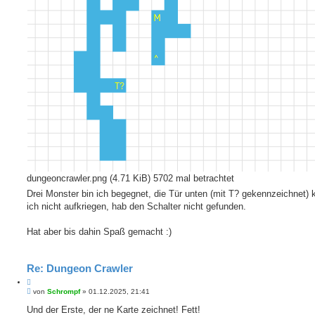
dungeoncrawler.png (4.71 KiB) 5702 mal betrachtet
Drei Monster bin ich begegnet, die Tür unten (mit T? gekennzeichnet) 
ich nicht aufkriegen, hab den Schalter nicht gefunden.
Hat aber bis dahin Spaß gemacht :)
Re: Dungeon Crawler
Z
B
i
von
Schrompf
»
01.12.2025, 21:41
e
t
i
Und der Erste, der ne Karte zeichnet! Fett!
i