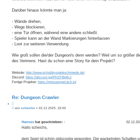
Darüber hinaus könnte man ja:
- Wände drehen,
- Wege blockieren,
- eine Tür öffnen, während eine andere schließt.
- Spieler kann an der Wand Markierungen hinterlassen
- Loot zur weiteren Verwendung
Wie groß sollen die/der Dungeon/s denn werden? Weil um so größer di
des Verirrens. Hast du schon eine Story für dein Projekt?
Website:
http://www.pchobbyspieleschmiede.de/
Discord:
https://discord.gg/PHZFBptfxJ
Fertige Projekte:
https://grinseengel.itch.io/
Re: Dungeon Crawler
Z
B
i
von
scheichs
»
02.12.2025, 16:00
e
t
i
i
t
e
Hannes
hat geschrieben:
↑
02.12.20
r
r
a
Hallo scheichs,
e
g
n
dein Spiel ist schön oldscoolig geworden. Die wackelnden Schatten u