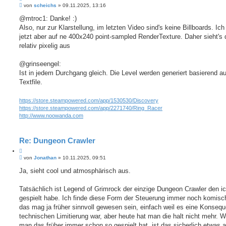
B
i
von
scheichs
»
09.11.2025, 13:16
e
t
i
@mtroc1: Danke! :)
i
t
Also, nur zur Klarstellung, im letzten Video sind's keine Billboards. Ich
e
r
r
a
jetzt aber auf ne 400x240 point-sampled RenderTexture. Daher sieht's
e
g
relativ pixelig aus
n
@grinseengel:
Ist in jedem Durchgang gleich. Die Level werden generiert basierend a
Textfile.
https://store.steampowered.com/app/1530530/Discovery
https://store.steampowered.com/app/2271740/Ring_Racer
http://www.noowanda.com
Re: Dungeon Crawler
Z
B
i
von
Jonathan
»
10.11.2025, 09:51
e
t
i
Ja, sieht cool und atmosphärisch aus.
i
t
e
r
r
a
Tatsächlich ist Legend of Grimrock der einzige Dungeon Crawler den ic
e
g
gespielt habe. Ich finde diese Form der Steuerung immer noch komisch
n
das mag ja früher sinnvoll gewesen sein, einfach weil es eine Konseq
technischen Limitierung war, aber heute hat man die halt nicht mehr. 
man das früher immer schon so gespielt hat, ist das sicherlich etwas 