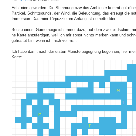
e
t
i
Echt nice geworden. Die Stimmung bzw das Ambiente kommt gut rüber
i
t
Partikel, Schrittsounds, der Wind, die Beleuchtung, das erzeugt die nö
e
r
r
a
Immersion. Das mini Türpuzzle am Anfang ist ne nette Idee.
e
g
n
Bei so einem Game neige ich immer dazu, auf dem Zweitbildschirm mi
ne Karte anzufertigen, weil ich mir sonst nichts merken kann und schne
gefrustet bin, wenn ich mich verirre...
Ich habe damit nach der ersten Monsterbegegnung begonnen, hier mei
Karte: