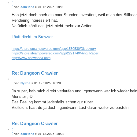
Z
B
i
von
scheichs
»
01.12.2025, 18:08
e
t
i
Hab jetzt doch noch ein paar Stunden investiert, weil mich das Billboar
i
t
Rendering interessiert hat.
e
r
r
a
Natürlich zählt das jetzt nicht mehr zur Action.
e
g
n
Läuft direkt im Browser
https://store.steampowered.com/app/1530530/Discovery
https://store.steampowered.com/app/2271740/Ring_Racer
http://www.noowanda.com
Re: Dungeon Crawler
Z
B
i
von
NytroX
»
01.12.2025, 18:20
e
t
i
Ja super, hab mich direkt verlaufen und irgendwann war ich wieder bei
i
t
Monster ;-D
e
r
r
a
Das Feeling kommt jedenfalls schon gut rüber.
e
g
Vielleicht hast du ja doch irgendwann Lust daran weiter zu basteln.
n
Re: Dungeon Crawler
Z
B
i
von
scheichs
»
01.12.2025, 18:33