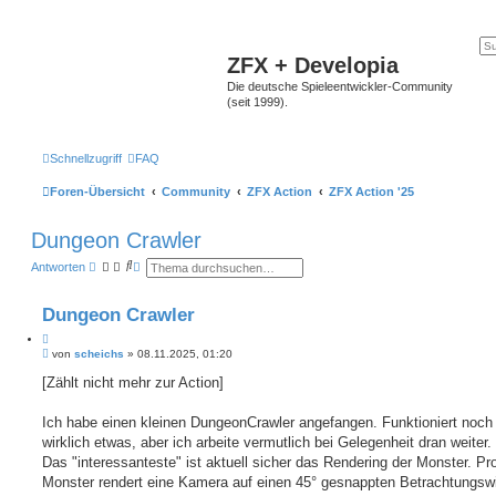
ZFX + Developia
Die deutsche Spieleentwickler-Community
(seit 1999).
Schnellzugriff
FAQ
Foren-Übersicht
Community
ZFX Action
ZFX Action '25
Dungeon Crawler
S
E
Antworten
u
r
c
w
h
e
Dungeon Crawler
e
i
t
Z
e
B
i
von
scheichs
»
08.11.2025, 01:20
r
e
t
t
i
[Zählt nicht mehr zur Action]
e
i
t
S
e
r
u
r
a
Ich habe einen kleinen DungeonCrawler angefangen. Funktioniert noch 
c
e
g
h
wirklich etwas, aber ich arbeite vermutlich bei Gelegenheit dran weiter.
n
e
Das "interessanteste" ist aktuell sicher das Rendering der Monster. Pr
Monster rendert eine Kamera auf einen 45° gesnappten Betrachtungswi