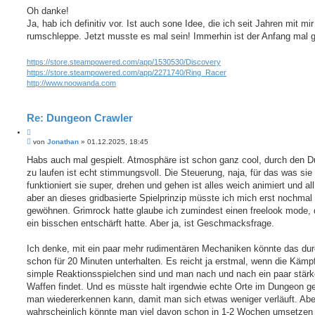
e
t
i
Oh danke!
i
t
Ja, hab ich definitiv vor. Ist auch sone Idee, die ich seit Jahren mit mir
e
r
r
a
rumschleppe. Jetzt musste es mal sein! Immerhin ist der Anfang mal 
e
g
n
https://store.steampowered.com/app/1530530/Discovery
https://store.steampowered.com/app/2271740/Ring_Racer
http://www.noowanda.com
Re: Dungeon Crawler
Z
B
i
von
Jonathan
»
01.12.2025, 18:45
e
t
i
Habs auch mal gespielt. Atmosphäre ist schon ganz cool, durch den 
i
t
zu laufen ist echt stimmungsvoll. Die Steuerung, naja, für das was sie 
e
r
r
a
funktioniert sie super, drehen und gehen ist alles weich animiert und all
e
g
aber an dieses gridbasierte Spielprinzip müsste ich mich erst nochmal 
n
gewöhnen. Grimrock hatte glaube ich zumindest einen freelook mode, 
ein bisschen entschärft hatte. Aber ja, ist Geschmacksfrage.
Ich denke, mit ein paar mehr rudimentären Mechaniken könnte das du
schon für 20 Minuten unterhalten. Es reicht ja erstmal, wenn die Kämp
simple Reaktionsspielchen sind und man nach und nach ein paar stärk
Waffen findet. Und es müsste halt irgendwie echte Orte im Dungeon ge
man wiedererkennen kann, damit man sich etwas weniger verläuft. Abe
wahrscheinlich könnte man viel davon schon in 1-2 Wochen umsetzen