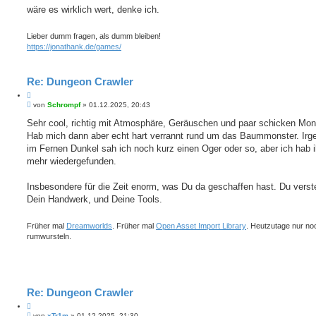
wäre es wirklich wert, denke ich.
Lieber dumm fragen, als dumm bleiben!
https://jonathank.de/games/
Re: Dungeon Crawler
Z
B
i
von
Schrompf
»
01.12.2025, 20:43
e
t
i
Sehr cool, richtig mit Atmosphäre, Geräuschen und paar schicken Mon
i
t
Hab mich dann aber echt hart verrannt rund um das Baummonster. Ir
e
r
r
a
im Fernen Dunkel sah ich noch kurz einen Oger oder so, aber ich hab i
e
g
mehr wiedergefunden.
n
Insbesondere für die Zeit enorm, was Du da geschaffen hast. Du verst
Dein Handwerk, und Deine Tools.
Früher mal
Dreamworlds
. Früher mal
Open Asset Import Library
. Heutzutage nur no
rumwursteln.
Re: Dungeon Crawler
Z
B
i
von
xTr1m
»
01.12.2025, 21:30