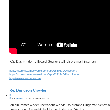
P.S. Das mit den Billboard-Gegner stell ich erstmal hinten an.
https://store.steampowered.com/app/1530530/Discovery
https://store.steampowered.com/app/2271740/Ring_Racer
http://www.noowanda.com
Re: Dungeon Crawler
Z
B
i
von
mtorc1
»
09.11.2025, 09:58
e
t
i
Ich bin immer wieder überrascht wie viel so profane Dinge wie Schritt
i
t
ausmachen. Das wirkt direkt so viel atmosphärischer.
e