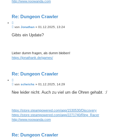
http://www.noowanda.com
Re: Dungeon Crawler
Z
B
i
von
Jonathan
»
01.12.2025, 13:24
e
t
i
Gibts ein Update?
i
t
e
r
r
a
e
g
Lieber dumm fragen, als dumm bleiben!
n
https://jonathank.de/games/
Re: Dungeon Crawler
Z
B
i
von
scheichs
»
01.12.2025, 14:29
e
t
i
Nee leider nicht. Auch zu viel um die Ohren gehabt. :/
i
t
e
r
r
a
e
g
https://store.steampowered.com/app/1530530/Discovery
n
https://store.steampowered.com/app/2271740/Ring_Racer
http://www.noowanda.com
Re: Dungeon Crawler