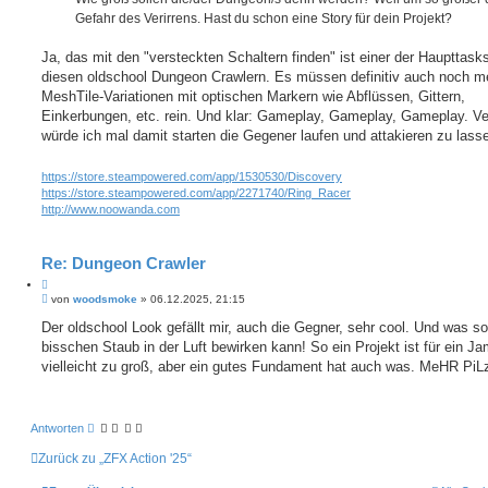
Gefahr des Verirrens. Hast du schon eine Story für dein Projekt?
Ja, das mit den "versteckten Schaltern finden" ist einer der Haupttasks
diesen oldschool Dungeon Crawlern. Es müssen definitiv auch noch m
MeshTile-Variationen mit optischen Markern wie Abflüssen, Gittern,
Einkerbungen, etc. rein. Und klar: Gameplay, Gameplay, Gameplay. Ve
würde ich mal damit starten die Gegener laufen und attakieren zu lass
https://store.steampowered.com/app/1530530/Discovery
https://store.steampowered.com/app/2271740/Ring_Racer
http://www.noowanda.com
Re: Dungeon Crawler
Z
B
i
von
woodsmoke
»
06.12.2025, 21:15
e
t
i
Der oldschool Look gefällt mir, auch die Gegner, sehr cool. Und was so
i
t
bisschen Staub in der Luft bewirken kann! So ein Projekt ist für ein J
e
r
r
a
vielleicht zu groß, aber ein gutes Fundament hat auch was. MeHR PiLz
e
g
n
Antworten
Zurück zu „ZFX Action '25“