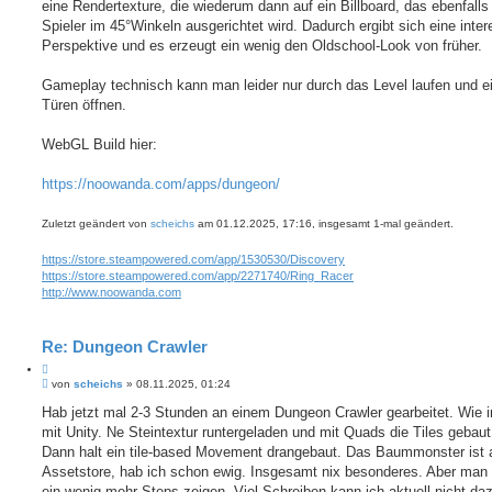
eine Rendertexture, die wiederum dann auf ein Billboard, das ebenfall
Spieler im 45°Winkeln ausgerichtet wird. Dadurch ergibt sich eine inte
Perspektive und es erzeugt ein wenig den Oldschool-Look von früher.
Gameplay technisch kann man leider nur durch das Level laufen und e
Türen öffnen.
WebGL Build hier:
https://noowanda.com/apps/dungeon/
Zuletzt geändert von
scheichs
am 01.12.2025, 17:16, insgesamt 1-mal geändert.
https://store.steampowered.com/app/1530530/Discovery
https://store.steampowered.com/app/2271740/Ring_Racer
http://www.noowanda.com
Re: Dungeon Crawler
Z
B
i
von
scheichs
»
08.11.2025, 01:24
e
t
i
Hab jetzt mal 2-3 Stunden an einem Dungeon Crawler gearbeitet. Wie
i
t
mit Unity. Ne Steintextur runtergeladen und mit Quads die Tiles gebaut
e
r
r
a
Dann halt ein tile-based Movement drangebaut. Das Baummonster ist
e
g
Assetstore, hab ich schon ewig. Insgesamt nix besonderes. Aber man s
n
ein wenig mehr Steps zeigen. Viel Schreiben kann ich aktuell nicht daz