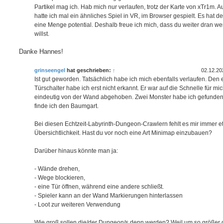
Partikel mag ich. Hab mich nur verlaufen, trotz der Karte von xTr1m. Auf
hatte ich mal ein ähnliches Spiel in VR, im Browser gespielt. Es hat def
eine Menge potential. Deshalb freue ich mich, dass du weiter dran we
willst.
Danke Hannes!
grinseengel
hat geschrieben:
↑
02.12.20
Ist gut geworden. Tatsächlich habe ich mich ebenfalls verlaufen. Den 
Türschalter habe ich erst nicht erkannt. Er war auf die Schnelle für mic
eindeutig von der Wand abgehoben. Zwei Monster habe ich gefunden
finde ich den Baumgart.
Bei diesen Echtzeit-Labyrinth-Dungeon-Crawlern fehlt es mir immer 
Übersichtlichkeit. Hast du vor noch eine Art Minimap einzubauen?
Darüber hinaus könnte man ja:
- Wände drehen,
- Wege blockieren,
- eine Tür öffnen, während eine andere schließt.
- Spieler kann an der Wand Markierungen hinterlassen
- Loot zur weiteren Verwendung
Wie groß sollen die/der Dungeon/s denn werden? Weil um so größer 