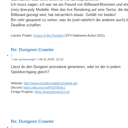
r
r
a
Ich muss sagen, ich war nie ein Freund von Billboard-Monstern und eh
e
g
(very-)low-poly Modelle. Aber das live Rendering auf eine Textur, die d
n
Billboard gezeigt wird, hat tatsächlich etwas. Gefällt mir beides!
Bin sehr gespannt zu sehen, was du (und natürlich die anderen auch) b
Deadline schaffen.
Letztes Projekt:
Grave of the Pumpkin
(ZFX Halloween Action 2021)
Re: Dungeon Crawler
Z
B
i
von
grinseengel
»
09.11.2025, 12:21
e
t
i
Lässt du den Dungeon pro­ze­du­ral generieren, oder ist der in jedem
i
t
Spieldurchgang gleich?
e
r
r
a
e
g
Website:
http://www.pchobbyspieleschmiede.de/
n
Discord:
https://discord.gg/PHZFBptfxJ
Fertige Projekte:
https://grinseengel.itch.io/
Re: Dungeon Crawler
Z