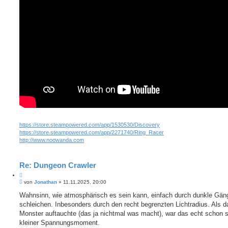
https://store.steampowered.com/app/1530530/Discovery
https://store.steampowered.com/app/2271740/Ring_Racer
http://www.noowanda.com
Re: Dungeon Crawler
Z
B
i
von
Jonathan
»
11.11.2025, 20:00
e
t
i
Wahnsinn, wie atmosphärisch es sein kann, einfach durch dunkle Gän
i
t
schleichen. Inbesonders durch den recht begrenzten Lichtradius. Als d
e
r
r
a
Monster auftauchte (das ja nichtmal was macht), war das echt schon s
e
g
kleiner Spannungsmoment.
n