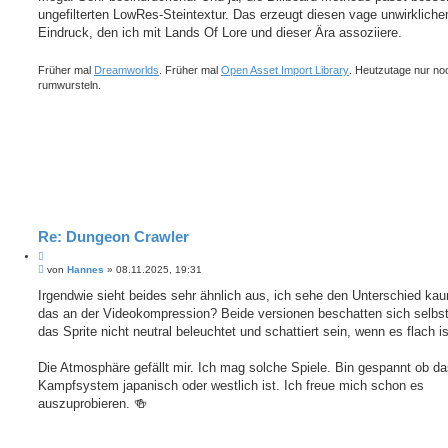
t
ungefilterten LowRes-Steintextur. Das erzeugt diesen vage unwirkliche
e
r
r
a
Eindruck, den ich mit Lands Of Lore und dieser Ära assoziiere.
e
g
n
Früher mal
Dreamworlds
. Früher mal
Open Asset Import Library
. Heutzutage nur no
rumwursteln.
Re: Dungeon Crawler
Z
B
i
von
Hannes
»
08.11.2025, 19:31
e
t
i
Irgendwie sieht beides sehr ähnlich aus, ich sehe den Unterschied kau
i
t
das an der Videokompression? Beide versionen beschatten sich selbst.
e
r
r
a
das Sprite nicht neutral beleuchtet und schattiert sein, wenn es flach i
e
g
n
Die Atmosphäre gefällt mir. Ich mag solche Spiele. Bin gespannt ob d
Kampfsystem japanisch oder westlich ist. Ich freue mich schon es
auszuprobieren. 🍻