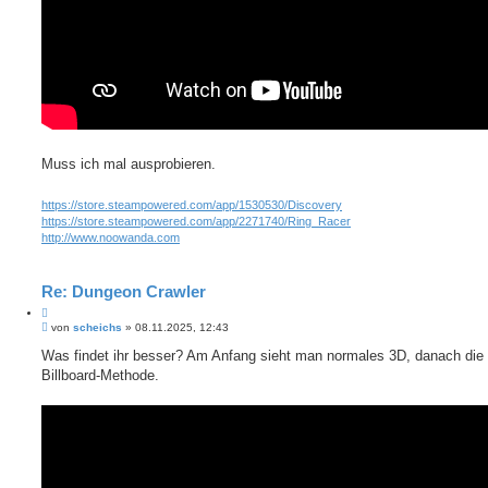
Muss ich mal ausprobieren.
https://store.steampowered.com/app/1530530/Discovery
https://store.steampowered.com/app/2271740/Ring_Racer
http://www.noowanda.com
Re: Dungeon Crawler
Z
B
i
von
scheichs
»
08.11.2025, 12:43
e
t
i
Was findet ihr besser? Am Anfang sieht man normales 3D, danach die
i
t
Billboard-Methode.
e
r
r
a
e
g
n