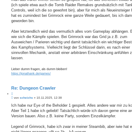
(ich spiele etwa auch die Tomb Raider Remakes grundsätzlich mit Tan
Controls, weil ich die so gewohnt bin), aber für mich als Neueinsteiger
hat es zumindest bei Grimrock eine ganze Weile gedauert, bis ich dam
geworden bin.
Aber letztendlich wird das vermutlich alles vom Gameplay abhängen. 
wie sich die Kämpfe spielen. Bei Grimrock war das Grid ja z.B. zum
Ausweichen / Parieren wichtig und damit tatsächlich ein wichtiger Best
des Kampfsystems. Vielleicht liegt der Schlüssel darin, es nach einer
sinnvollen Mechanik, anstatt einer arbiträren Einschränkung anfühlen 
lassen.
Lieber dumm fragen, als dumm bleiben!
https://jonathank.de/games/
Re: Dungeon Crawler
Z
B
i
von
scheichs
»
10.11.2025, 12:38
e
t
i
Ich habe nur Eye of the Beholder 1 gespielt. Alles andere war mir zu k
i
t
Aber Teil 1 habe ich geliebt! Tatsächlich würde ich davon gerne eine a
e
r
r
a
Version bauen. Also z.B. keine Party, sondern Einzelkämpfer.
e
g
n
Legend of Grimrock, habe ich zwar in meiner Steambib, aber iwie hat 
nicht länger gezogen, vllt so 1h... kA warum.