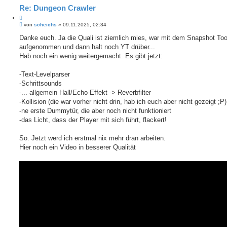
Re: Dungeon Crawler
Z
B
i
von
scheichs
»
09.11.2025, 02:34
e
t
i
Danke euch. Ja die Quali ist ziemlich mies, war mit dem Snapshot Too
i
t
aufgenommen und dann halt noch YT drüber...
e
r
r
a
Hab noch ein wenig weitergemacht. Es gibt jetzt:
e
g
n
-Text-Levelparser
-Schrittsounds
-... allgemein Hall/Echo-Effekt -> Reverbfilter
-Kollision (die war vorher nicht drin, hab ich euch aber nicht gezeigt ;P)
-ne erste Dummytür, die aber noch nicht funktioniert
-das Licht, dass der Player mit sich führt, flackert!
So. Jetzt werd ich erstmal nix mehr dran arbeiten.
Hier noch ein Video in besserer Qualität