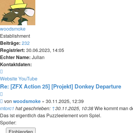
woodsmoke
Establishment
Beiträge:
232
Registriert:
30.06.2023, 14:05
Echter Name:
Julian
Kontaktdaten:
Kontaktdaten
von
Website
YouTube
woodsmoke
Re: [ZFX Action 25] [Projekt] Donkey Departure
Zitieren
Beitrag
von
woodsmoke
»
30.11.2025, 12:39
mtorc1
hat geschrieben:
↑
30.11.2025, 10:38
Wie kommt man de
Das ist eigentlich das Puzzleelement vom Spiel.
Spoiler: