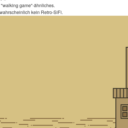
 "walking game"-ähnliches.
 wahrscheinlich kein Retro-SiFi.