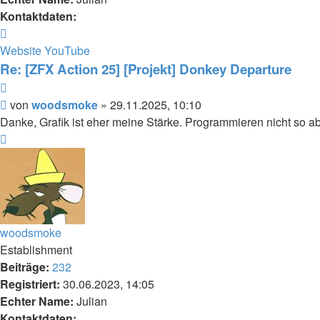
Kontaktdaten:
Kontaktdaten
von
Website
YouTube
woodsmoke
Re: [ZFX Action 25] [Projekt] Donkey Departure
Zitieren
Beitrag
von
woodsmoke
»
29.11.2025, 10:10
Danke, Grafik ist eher meine Stärke. Programmieren nicht so ab
Nach
oben
woodsmoke
Establishment
Beiträge:
232
Registriert:
30.06.2023, 14:05
Echter Name:
Julian
Kontaktdaten: