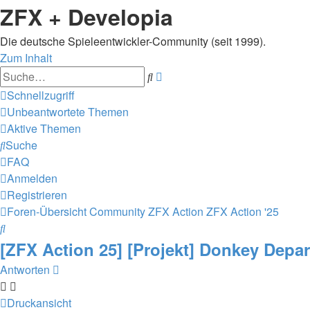
ZFX + Developia
Die deutsche Spieleentwickler-Community (seit 1999).
Zum Inhalt
Erweiterte
Suche
Suche
Schnellzugriff
Unbeantwortete Themen
Aktive Themen
Suche
FAQ
Anmelden
Registrieren
Foren-Übersicht
Community
ZFX Action
ZFX Action '25
Suche
[ZFX Action 25] [Projekt] Donkey Depar
Antworten
Druckansicht