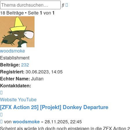
Erweiterte
Suche
Suche
18 Beiträge • Seite
1
von
1
woodsmoke
Establishment
Beiträge:
232
Registriert:
30.06.2023, 14:05
Echter Name:
Julian
Kontaktdaten:
Kontaktdaten
von
Website
YouTube
woodsmoke
[ZFX Action 25] [Projekt] Donkey Departure
Zitieren
Beitrag
von
woodsmoke
»
28.11.2025, 22:45
Scheint als würde ich doch noch einsteigen in die ZFX Action 2