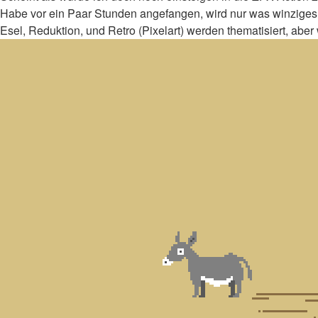
Habe vor ein Paar Stunden angefangen, wird nur was winziges
Esel, Reduktion, und Retro (Pixelart) werden thematisiert, aber