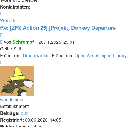
Kontaktdaten:
Kontaktdaten
von
Website
Schrompf
Re: [ZFX Action 25] [Projekt] Donkey Departure
Zitieren
Beitrag
von
Schrompf
»
28.11.2025, 23:01
Geiler Stil!
Früher mal
Dreamworlds
. Früher mal
Open Asset Import Library
Nach
oben
woodsmoke
Establishment
Beiträge:
232
Registriert:
30.06.2023, 14:05
Echter Name:
Julian