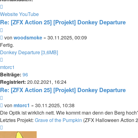
Kontaktdaten
von
Website
YouTube
woodsmoke
Re: [ZFX Action 25] [Projekt] Donkey Departure
Zitieren
Beitrag
von
woodsmoke
»
30.11.2025, 00:09
Fertig.
Donkey Departure [3,6MB]
Nach
oben
mtorc1
Beiträge:
96
Registriert:
20.02.2021, 16:24
Re: [ZFX Action 25] [Projekt] Donkey Departure
Zitieren
Beitrag
von
mtorc1
»
30.11.2025, 10:38
Die Optik ist wirklich nett. Wie kommt man denn den Berg hoch
Letztes Projekt:
Grave of the Pumpkin
(ZFX Halloween Action 
Nach
oben