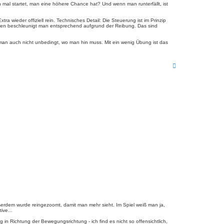
mal startet, man eine höhere Chance hat? Und wenn man runterfällt, ist
a wieder offiziell rein. Technisches Detail: Die Steuerung ist im Prinzip
m Boden beschleunigt man entsprechend aufgrund der Reibung. Das sind
an auch nicht unbedingt, wo man hin muss. Mit ein wenig Übung ist das
N
a
c
h
o
b
e
n
ßerdem wurde reingezoomt, damit man mehr sieht. Im Spiel weiß man ja,
ive...
 in Richtung der Bewegungsrichtung - ich find es nicht so offensichtlich,