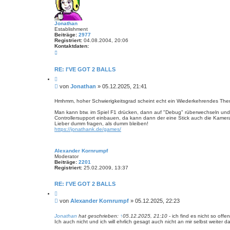
c
h
r
o
Jonathan
m
Establishment
p
Beiträge:
2977
f
Registriert:
04.08.2004, 20:06
Kontaktdaten:
K
o
n
t
RE: I'VE GOT 2 BALLS
a
Z
k
i
t
B
von
Jonathan
»
05.12.2025, 21:41
t
d
e
i
a
i
e
Hmhmm, hoher Schwierigkeitsgrad scheint echt ein Wiederkehrendes Thema z
t
r
t
e
e
Man kann btw. im Spiel F1 drücken, dann auf "Debug" rüberwechseln und 
n
r
n
Controllersupport einbauen, da kann dann der eine Stick auch die Kamera
v
a
Lieber dumm fragen, als dumm bleiben!
o
g
https://jonathank.de/games/
n
J
o
n
Alexander Kornrumpf
a
Moderator
t
Beiträge:
2201
h
Registriert:
25.02.2009, 13:37
a
n
RE: I'VE GOT 2 BALLS
Z
i
B
von
Alexander Kornrumpf
»
05.12.2025, 22:23
t
e
i
i
e
Jonathan
hat geschrieben:
↑
05.12.2025, 21:10
- ich find es nicht so off
r
Ich auch nicht und ich will ehrlich gesagt auch nicht an mir selbst wei
t
e
r