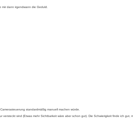
te mir dann irgendwann die Geduld.
 die Camerasteuerung standardmäßig manuell machen würde.
ersteckt sind (Etwas mehr Sichtbarkeit wäre aber schon gut). Die Schwierigkeit finde ich gut, mi