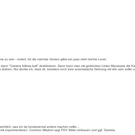
u sein - notiert, für die nächste Version gibts ein paar mehr leichte Level.
dann "Camera follows ball" deaktivieren. Dann kann man mit gedrückter Linker Maustaste die Ka
 drahen. Nur denke ich, dass vlt. trotzdem noch eine automatische Drehung mit drin sein sollte 
ensichtlich, was ich da fundamental anders machen sollte...
ter damit experimentieren. Common Wisdom sagt FOV Slider einbauen und ggf. Gamma.