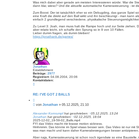
Was mich dabei aber gerade am meisten Interessieren würde: War die Steu
dann klar, wieso? Und die aktuelle automatische Kamerasteuerung - ist d
Zum Boost: Der ist tatsächlich eher so ein Debugding, das ganze Spiel soll
eine Kraft die direkt auf den Ball wirkt und ihn beschleunigt - man kann 
einfach 2 grundlegend verschiedene, physikalische Steuerungsmöglichkei
Zu Level 3: Joah, man muss halt die Rampe hoch und zur Seite ziehen. 
aber relativ leicht, ich schaffe den Sprung so in 9 von 10 Fällen.
Lieber dumm fragen, als dumm bleiben!
https://jonathank.de/games/
Jonathan
Establishment
Beiträge:
2977
Registriert:
04.08.2004, 20:06
Kontaktdaten:
K
o
n
t
RE: I'VE GOT 2 BALLS
a
Z
k
i
t
B
von
Jonathan
»
05.12.2025, 21:10
t
d
e
i
a
i
e
Alexander Kornrumpf
hat geschrieben:
↑
05.12.2025, 13:24
t
r
Jonathan
hat geschrieben:
↑
02.12.2025, 18:04
t
e
e
2025-12-02_19-59-02_Balls.mp4
n
r
n
FYI das Video macht mir krasse motion sickness.
v
a
Hmhmmm. Das könnte im Spiel etwas besser sein. Das Video ist nur mit Sh
o
g
was man macht und kann daher Kamerabewegungen besser antizipieren. Und n
n
J
Aber naja, Kamerasteuerung ist schon noch irgendwie so eine Baustelle. Al
o