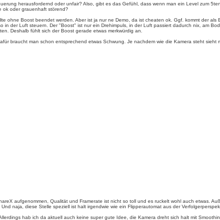
erung herausfordernd oder unfair? Also, gibt es das Gefühl, dass wenn man ein Level zum 5ten 
ie ok oder grauenhaft störend?
te ohne Boost beendet werden. Aber ist ja nur ne Demo, da ist cheaten ok. Ggf. kommt der als Extr
also in der Luft steuern. Der "Boost" ist nur ein Drehimpuls, in der Luft passiert dadurch nix, a
ten. Deshalb fühlt sich der Boost gerade etwas merkwürdig an.
Dafür braucht man schon entsprechend etwas Schwung. Je nachdem wie die Kamera steht sieht m
areX aufgenommen, Qualität und Framerate ist nicht so toll und es ruckelt wohl auch etwas. Au
aja, diese Stelle speziell ist halt irgendwie wie ein Flipperautomat aus der Verfolgerperspekt
lerdings hab ich da aktuell auch keine super gute Idee, die Kamera dreht sich halt mit Smoothing