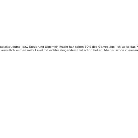
merasteuerung, bzw Steuerung allgemein macht halt schon 50% des Games aus. Ich weiss das, we
 vermutlich würden mehr Level mit leichter steigendem Skill schon helfen. Aber ist schon intere