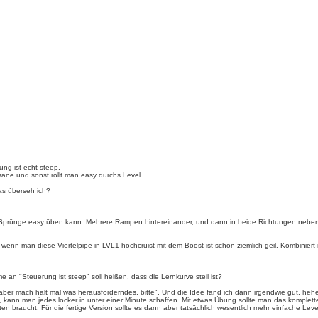
ng ist echt steep.
sane und sonst rollt man easy durchs Level.
was überseh ich?
Sprünge easy üben kann: Mehrere Rampen hintereinander, und dann in beide Richtungen nebene
 wenn man diese Viertelpipe in LVL1 hochcruist mit dem Boost ist schon ziemlich geil. Kombinie
e an "Steuerung ist steep" soll heißen, dass die Lernkurve steil ist?
 aber mach halt mal was herausforderndes, bitte". Und die Idee fand ich dann irgendwie gut, heh
 kann man jedes locker in unter einer Minute schaffen. Mit etwas Übung sollte man das komplette
en braucht. Für die fertige Version sollte es dann aber tatsächlich wesentlich mehr einfache Le