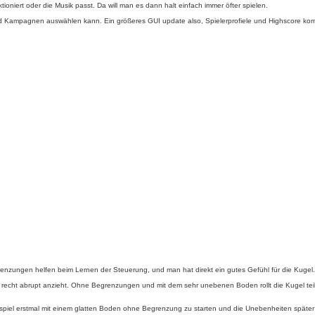
oniert oder die Musik passt. Da will man es dann halt einfach immer öfter spielen.
 Kampagnen auswählen kann. Ein größeres GUI update also, Spielerprofiele und Highscore kom
 Begrenzungen helfen beim Lernen der Steuerung, und man hat direkt ein gutes Gefühl für die Kuge
t recht abrupt anzieht. Ohne Begrenzungen und mit dem sehr unebenen Boden rollt die Kugel teilwei
eispiel erstmal mit einem glatten Boden ohne Begrenzung zu starten und die Unebenheiten später 