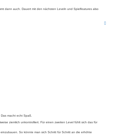
mt dann auch. Dauert mit den nächsten Leveln und Spielfeatures also
N
a
c
h
o
b
e
n
l. Das macht echt Spaß.
se ziemlich unkontrolliert. Für einen zweiten Level fühlt sich das für
einzubauen. So könnte man sich Schritt für Schritt an die erhöhte