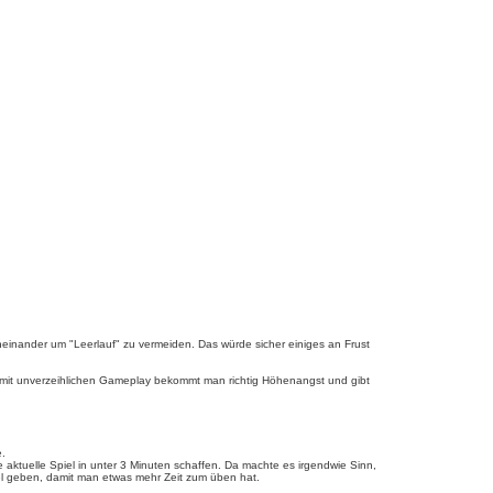
a
c
h
o
b
e
n
inander um "Leerlauf" zu vermeiden. Das würde sicher einiges an Frust
rt mit unverzeihlichen Gameplay bekommt man richtig Höhenangst und gibt
e.
 aktuelle Spiel in unter 3 Minuten schaffen. Da machte es irgendwie Sinn,
vel geben, damit man etwas mehr Zeit zum üben hat.