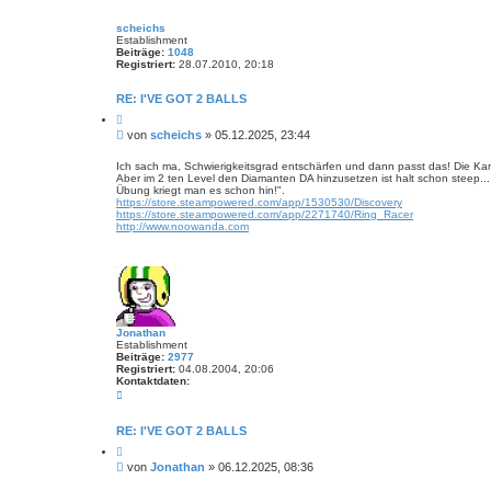
n
a
scheichs
g
Establishment
Beiträge:
1048
Registriert:
28.07.2010, 20:18
RE: I'VE GOT 2 BALLS
Z
i
B
von
scheichs
»
05.12.2025, 23:44
t
e
i
i
e
Ich sach ma, Schwierigkeitsgrad entschärfen und dann passt das! Die Ka
r
Aber im 2 ten Level den Diamanten DA hinzusetzen ist halt schon steep...
t
e
Übung kriegt man es schon hin!".
r
n
https://store.steampowered.com/app/1530530/Discovery
a
https://store.steampowered.com/app/2271740/Ring_Racer
g
http://www.noowanda.com
Jonathan
Establishment
Beiträge:
2977
Registriert:
04.08.2004, 20:06
Kontaktdaten:
K
o
n
t
RE: I'VE GOT 2 BALLS
a
Z
k
i
t
B
von
Jonathan
»
06.12.2025, 08:36
t
d
e
i
a