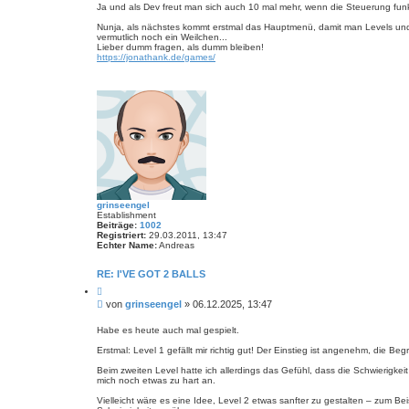
i
e
Ja und als Dev freut man sich auch 10 mal mehr, wenn die Steuerung funkti
t
r
t
e
e
Nunja, als nächstes kommt erstmal das Hauptmenü, damit man Levels und
n
r
n
vermutlich noch ein Weilchen...
v
a
Lieber dumm fragen, als dumm bleiben!
o
g
https://jonathank.de/games/
n
J
o
n
a
t
h
a
n
grinseengel
Establishment
Beiträge:
1002
Registriert:
29.03.2011, 13:47
Echter Name:
Andreas
RE: I'VE GOT 2 BALLS
Z
i
B
von
grinseengel
»
06.12.2025, 13:47
t
e
i
i
e
Habe es heute auch mal gespielt.
r
t
e
Erstmal: Level 1 gefällt mir richtig gut! Der Einstieg ist angenehm, die
r
n
a
Beim zweiten Level hatte ich allerdings das Gefühl, dass die Schwierigkei
g
mich noch etwas zu hart an.
Vielleicht wäre es eine Idee, Level 2 etwas sanfter zu gestalten – zum B