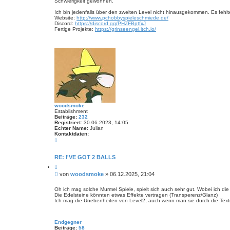
Schwierigkeit gewöhnen.
Ich bin jedenfalls über den zweiten Level nicht hinausgekommen. Es fehl
Website:
http://www.pchobbyspieleschmiede.de/
Discord:
https://discord.gg/PHZFBptfxJ
Fertige Projekte:
https://grinseengel.itch.io/
woodsmoke
Establishment
Beiträge:
232
Registriert:
30.06.2023, 14:05
Echter Name:
Julian
Kontaktdaten:
K
o
n
t
RE: I'VE GOT 2 BALLS
a
Z
k
i
t
B
von
woodsmoke
»
06.12.2025, 21:04
t
d
e
i
a
i
e
Oh ich mag solche Murmel Spiele, spielt sich auch sehr gut. Wobei ich
t
r
Die Edelsteine könnten etwas Effekte vertragen (Transperenz/Glanz)
t
e
e
Ich mag die Unebenheiten von Level2, auch wenn man sie durch die Textur v
n
r
n
v
a
o
g
n
Endgegner
w
Beiträge:
58
o