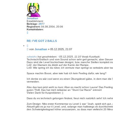
g
Jonathan
Establishment
Beiträge:
2977
Registriert:
04.08.2004, 20:06
Kontaktdaten:
K
o
n
t
RE: I'VE GOT 2 BALLS
a
Z
k
i
t
B
von
Jonathan
»
05.12.2025, 21:07
t
d
e
i
a
i
e
scheichs
hat geschrieben:
↑
05.12.2025, 11:10
Vorab Kurzfazit:
t
r
Technisch/Grafisch und vom Sound schon sehr geil gemacht, aber Steueru
t
e
e
Dazu sind die Level bockschwer designt, bzw. manche Stellen komplett in
n
r
n
Lvl2: der Diamant da direkt auf der Kante der Rampe.
v
a
Lvl3: Wie spring ich da rüber, ich vermute man springt so seitwärts aber i
o
g
n
Space machtn Boost, aber iwie hab ich kein Feeling dafür, wie lang?
J
o
Ich denke es wär cool wenn es einen Übungslevel gäbe, in dem man die 
n
vermeiden.
a
t
Also das kam jetzt wohl zu kurz: Aber es macht schon Laune! Das Feeling
h
guten Thrill. Das hat mich teilweise an "Stunt Car Racer" erinnert
a
Vielen Dank für Ausprobieren :)
n
Dass du es technisch gelungen findest, freut mich natürlich sehr! Ich nehm
Zum Design: Niks erster Kommentar zu Level 1 war "Joah, spielt sich gut,
Aktuell gibt es ja nur 4 Level, und, solange man halbwegs ok durchkommt,
den Schwierigkeitsgrad höher anzusetzen, so dass man vielleicht 20 Minut