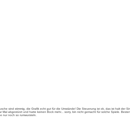
sche sind stimmig, die Grafik echt gut für die Umstände! Die Steuerung ist ok, das ist halt der S
 Mal abgestürzt und hatte keinen Bock mehr... sorry, bin nicht gemacht für solche Spiele. Besten
ge nur noch so rumwursteln.