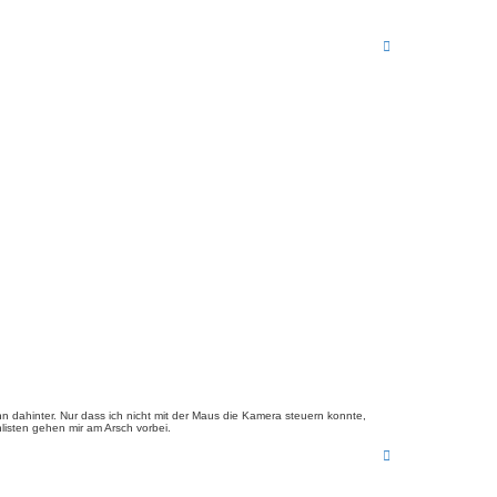
N
a
c
h
o
b
e
n
inn dahinter. Nur dass ich nicht mit der Maus die Kamera steuern konnte,
listen gehen mir am Arsch vorbei.
N
a
c