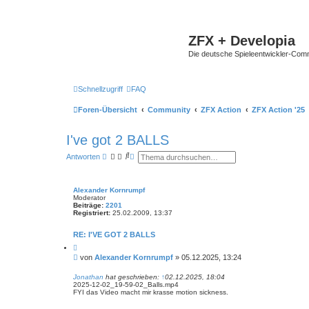
ZFX + Developia
Die deutsche Spieleentwickler-Comm
Schnellzugriff
FAQ
Foren-Übersicht
Community
ZFX Action
ZFX Action '25
I've got 2 BALLS
S
E
Antworten
u
r
c
w
h
e
e
i
Alexander Kornrumpf
t
Moderator
e
Beiträge:
2201
r
Registriert:
25.02.2009, 13:37
t
e
RE: I'VE GOT 2 BALLS
S
u
Z
i
c
B
von
Alexander Kornrumpf
»
05.12.2025, 13:24
t
h
e
i
e
i
e
Jonathan
hat geschrieben:
↑
02.12.2025, 18:04
r
2025-12-02_19-59-02_Balls.mp4
t
e
FYI das Video macht mir krasse motion sickness.
r
n
a