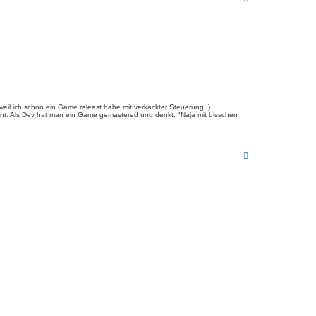
a
c
h
o
b
e
n
il ich schon ein Game releast habe mit verkackter Steuerung ;)
ssant: Als Dev hat man ein Game gemastered und denkt: "Naja mit bisschen
N
a
c
h
o
b
e
n