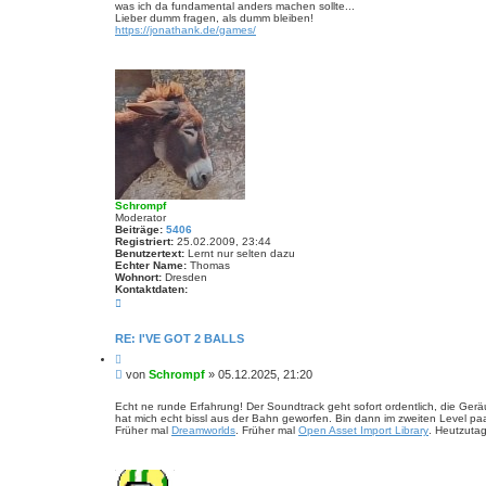
was ich da fundamental anders machen sollte...
n
Lieber dumm fragen, als dumm bleiben!
a
https://jonathank.de/games/
t
h
a
n
Schrompf
Moderator
Beiträge:
5406
Registriert:
25.02.2009, 23:44
Benutzertext:
Lernt nur selten dazu
Echter Name:
Thomas
Wohnort:
Dresden
Kontaktdaten:
K
o
n
t
RE: I'VE GOT 2 BALLS
a
Z
k
i
t
B
von
Schrompf
»
05.12.2025, 21:20
t
d
e
i
a
i
e
Echt ne runde Erfahrung! Der Soundtrack geht sofort ordentlich, die Geräu
t
r
hat mich echt bissl aus der Bahn geworfen. Bin dann im zweiten Level paar
t
e
e
Früher mal
Dreamworlds
. Früher mal
Open Asset Import Library
. Heutzuta
n
r
n
v
a
o
g
n
S