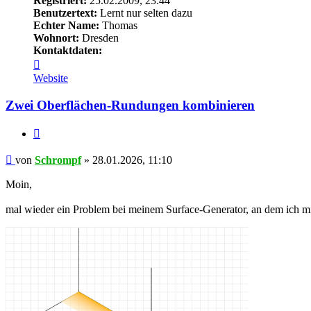
Registriert:
25.02.2009, 23:44
Benutzertext:
Lernt nur selten dazu
Echter Name:
Thomas
Wohnort:
Dresden
Kontaktdaten:
Kontaktdaten
von
Website
Schrompf
Zwei Oberflächen-Rundungen kombinieren
Zitieren
Beitrag
von
Schrompf
»
28.01.2026, 11:10
Moin,
mal wieder ein Problem bei meinem Surface-Generator, an dem ich mi