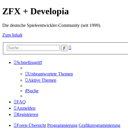
ZFX + Developia
Die deutsche Spieleentwickler-Community (seit 1999).
Zum Inhalt
Erweiterte
Suche
Suche
Schnellzugriff
Unbeantwortete Themen
Aktive Themen
Suche
FAQ
Anmelden
Registrieren
Foren-Übersicht
Programmierung
Grafikprogrammierung