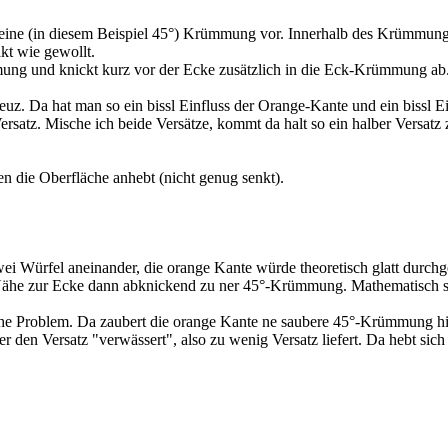
ibt eine (in diesem Beispiel 45°) Krümmung vor. Innerhalb des Krümmu
kt wie gewollt.
ung und knickt kurz vor der Ecke zusätzlich in die Eck-Krümmung ab.
z. Da hat man so ein bissl Einfluss der Orange-Kante und ein bissl Ein
ersatz. Mische ich beide Versätze, kommt da halt so ein halber Versatz
n die Oberfläche anhebt (nicht genug senkt).
wei Würfel aneinander, die orange Kante würde theoretisch glatt durc
Nähe zur Ecke dann abknickend zu ner 45°-Krümmung. Mathematisch sau
he Problem. Da zaubert die orange Kante ne saubere 45°-Krümmung hin
 den Versatz "verwässert", also zu wenig Versatz liefert. Da hebt sich