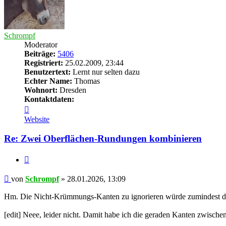
Schrompf
Moderator
Beiträge:
5406
Registriert:
25.02.2009, 23:44
Benutzertext:
Lernt nur selten dazu
Echter Name:
Thomas
Wohnort:
Dresden
Kontaktdaten:
Kontaktdaten
von
Website
Schrompf
Re: Zwei Oberflächen-Rundungen kombinieren
Zitieren
Beitrag
von
Schrompf
»
28.01.2026, 13:09
Hm. Die Nicht-Krümmungs-Kanten zu ignorieren würde zumindest die 
[edit] Neee, leider nicht. Damit habe ich die geraden Kanten zwisch