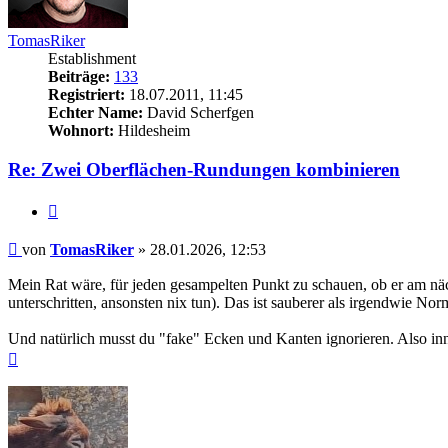
TomasRiker
Establishment
Beiträge:
133
Registriert:
18.07.2011, 11:45
Echter Name:
David Scherfgen
Wohnort:
Hildesheim
Re: Zwei Oberflächen-Rundungen kombinieren
Zitieren
Beitrag
von
TomasRiker
»
28.01.2026, 12:53
Mein Rat wäre, für jeden gesampelten Punkt zu schauen, ob er am näc
unterschritten, ansonsten nix tun). Das ist sauberer als irgendwie N
Und natürlich musst du "fake" Ecken und Kanten ignorieren. Also in
Nach
oben