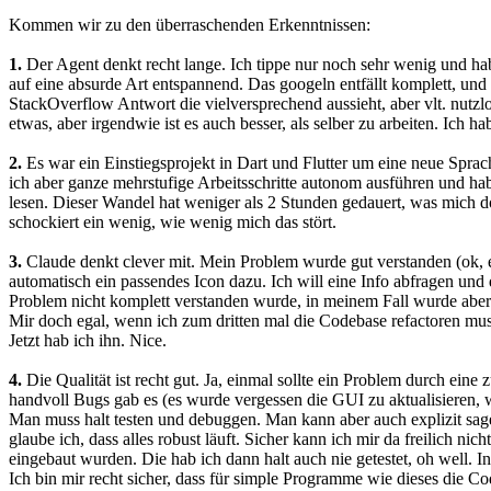
Kommen wir zu den überraschenden Erkenntnissen:
1.
Der Agent denkt recht lange. Ich tippe nur noch sehr wenig und h
auf eine absurde Art entspannend. Das googeln entfällt komplett, und 
StackOverflow Antwort die vielversprechend aussieht, aber vlt. nutz
etwas, aber irgendwie ist es auch besser, als selber zu arbeiten. Ich ha
2.
Es war ein Einstiegsprojekt in Dart und Flutter um eine neue Spra
ich aber ganze mehrstufige Arbeitsschritte autonom ausführen und ha
lesen. Dieser Wandel hat weniger als 2 Stunden gedauert, was mich d
schockiert ein wenig, wie wenig mich das stört.
3.
Claude denkt clever mit. Mein Problem wurde gut verstanden (ok, e
automatisch ein passendes Icon dazu. Ich will eine Info abfragen un
Problem nicht komplett verstanden wurde, in meinem Fall wurde aber s
Mir doch egal, wenn ich zum dritten mal die Codebase refactoren muss
Jetzt hab ich ihn. Nice.
4.
Die Qualität ist recht gut. Ja, einmal sollte ein Problem durch eine 
handvoll Bugs gab es (es wurde vergessen die GUI zu aktualisieren, we
Man muss halt testen und debuggen. Man kann aber auch explizit sa
glaube ich, dass alles robust läuft. Sicher kann ich mir da freilich n
eingebaut wurden. Die hab ich dann halt auch nie getestet, oh well. I
Ich bin mir recht sicher, dass für simple Programme wie dieses die 