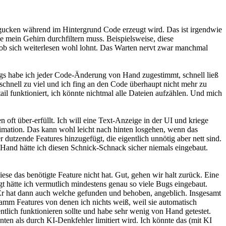
n gucken während im Hintergrund Code erzeugt wird. Das ist irgendwie
ie mein Gehirn durchfiltern muss. Beispielsweise, diese
, ob sich weiterlesen wohl lohnt. Das Warten nervt zwar manchmal
angs habe ich jeder Code-Änderung von Hand zugestimmt, schnell ließ
chnell zu viel und ich fing an den Code überhaupt nicht mehr zu
l funktioniert, ich könnte nichtmal alle Dateien aufzählen. Und mich
ft über-erfüllt. Ich will eine Text-Anzeige in der UI und kriege
nimation. Das kann wohl leicht nach hinten losgehen, wenn das
dutzende Features hinzugefügt, die eigentlich unnötig aber nett sind.
n Hand hätte ich diesen Schnick-Schnack sicher niemals eingebaut.
diese das benötigte Feature nicht hat. Gut, gehen wir halt zurück. Eine
gt hätte ich vermutlich mindestens genau so viele Bugs eingebaut.
Er hat dann auch welche gefunden und behoben, angeblich. Insgesamt
ogramm Features von denen ich nichts weiß, weil sie automatisch
ntlich funktionieren sollte und habe sehr wenig von Hand getestet.
en als durch KI-Denkfehler limitiert wird. Ich könnte das (mit KI