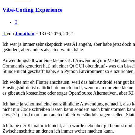
Jonathan
Vibe-Coding Experience
Zitieren
Beitrag
von
Jonathan
»
13.03.2026, 20:21
Ich war ja immer sehr skeptisch was AI angeht, aber habe jetzt doch 
geändert, aber anders als ich erwartet hätte.
Anwendungsfall war eine kleine GUI Anwendung um Mediendateien mit f
Commands generiert hat) mit einer Qt GUI obendrauf - was ein bissch
Stunde nicht geschafft habe, ein Python Environment so einzurichten,
Ich wollte mir eh Flutter anschauen, weil das halt Android sehr gut k
Einstiegshürde ist natürlich dennoch hoch, wenn man nur eine klei
es gibt auch kostenlose oder sogar OpenSource Alternativen, aber KI 
Ich hatte ja schonmal eine ganz ähnliche Anwendung gemacht, also ko
nicht nur Code schreiben lassen kann sondern auch brainstormen kan
etwas?"). Und man kann auch einfach Verständnisfragen stellen. Stat
Ich traue der KI natürlich nicht, also wurde nebenher git benutzt un
Zwischenschritte an denen ich immer weiter machen kann.