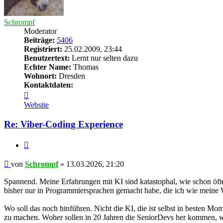
Schrompf
Moderator
Beiträge:
5406
Registriert:
25.02.2009, 23:44
Benutzertext:
Lernt nur selten dazu
Echter Name:
Thomas
Wohnort:
Dresden
Kontaktdaten:
Kontaktdaten
von
Website
Schrompf
Re: Viber-Coding Experience
Zitieren
Beitrag
von
Schrompf
»
13.03.2026, 21:20
Spannend. Meine Erfahrungen mit KI sind katastophal, wie schon öfte
bisher nur in Programmiersprachen gemacht habe, die ich wie meine 
Wo soll das noch hinführen. Nicht die KI, die ist selbst in besten Mo
zu machen. Woher sollen in 20 Jahren die SeniorDevs her kommen, we