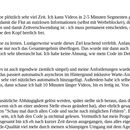
abe plötzlich sehr viel Zeit. Ich kann Videos in 2-5 Minuten Segmente
damit die Flut an nutzlosen Informationen (selbst mit Werbeblocker), d
los und damit Zeitverschwendung ist - ich muss permanent entscheiden
be den Kopf herrlich frei.
che zu lernen. Lustigerweise wurde dieses Ziel krachend verfehlt. Anf
be nur noch das Gesamtergebnis überflogen. Das wurde mir dann auch s
och sehr überrascht hat. Ich habe keine Ahnung, wie mein Code im Detai
s ist auch irgendwie ziemlich simpel) und meine Anforderungen wurden o
d das passiert automatisch asynchron im Hintergrund inklusive Warte-A
ehr viel nützliches automatisch hinzugefügt. Außerdem habe ich selber 
, dann schaue ich halt 10 Minuten länger Videos, bis es fertig ist. Vo
zusätzliche Abhängigkeit gelöst werden, später stellte sich heraus, dass 
nn sich an einer anderen Stelle etwas geändert hat), aber ehrlich gesa
gen "Schau mal durch allen Code und suche nach möglichen Fehlern". 
icht sein, ich hab den Code ja nichtmal gelesen. Vermutlich hat mein Pr
nsgesamt bin ich eh nach kurzer Zeit davon ausgegangen, dass alles eige
Code-Qualität viel mehr durch meinen schlampigen Umgang mit dem Agent