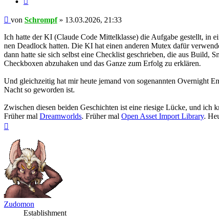
Beitrag
von
Schrompf
»
13.03.2026, 21:33
Ich hatte der KI (Claude Code Mittelklasse) die Aufgabe gestellt, in
nen Deadlock hatten. Die KI hat einen anderen Mutex dafür verwendet
dann hatte sie sich selbst eine Checklist geschrieben, die aus Build,
Checkboxen abzuhaken und das Ganze zum Erfolg zu erklären.
Und gleichzeitig hat mir heute jemand von sogenannten Overnight E
Nacht so geworden ist.
Zwischen diesen beiden Geschichten ist eine riesige Lücke, und ich kr
Früher mal
Dreamworlds
. Früher mal
Open Asset Import Library
. He
Nach
oben
Zudomon
Establishment