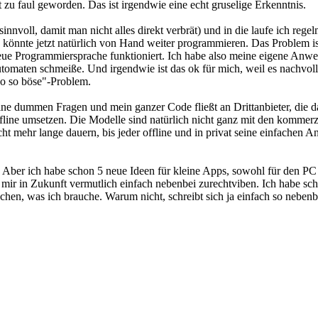
zt zu faul geworden. Das ist irgendwie eine echt gruselige Erkenntnis.
nvoll, damit man nicht alles direkt verbrät) und in die laufe ich regel
 könnte jetzt natürlich von Hand weiter programmieren. Das Problem ist
neue Programmiersprache funktioniert. Ich habe also meine eigene Anw
aten schmeiße. Und irgendwie ist das ok für mich, weil es nachvollzieh
 so so böse"-Problem.
eine dummen Fragen und mein ganzer Code fließt an Drittanbieter, die
fline umsetzen. Die Modelle sind natürlich nicht ganz mit den kommerzie
icht mehr lange dauern, bis jeder offline und in privat seine einfache
Aber ich habe schon 5 neue Ideen für kleine Apps, sowohl für den PC al
ch mir in Zukunft vermutlich einfach nebenbei zurechtviben. Ich habe sc
en, was ich brauche. Warum nicht, schreibt sich ja einfach so nebenb