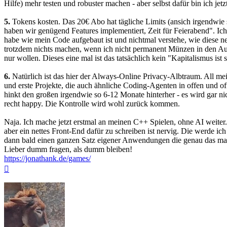
Hilfe) mehr testen und robuster machen - aber selbst dafür bin ich jet
5.
Tokens kosten. Das 20€ Abo hat tägliche Limits (ansich irgendwie sin
haben wir genügend Features implementiert, Zeit für Feierabend". Ich
habe wie mein Code aufgebaut ist und nichtmal verstehe, wie diese 
trotzdem nichts machen, wenn ich nicht permanent Münzen in den Autom
nur wollen. Dieses eine mal ist das tatsächlich kein "Kapitalismus ist
6.
Natürlich ist das hier der Always-Online Privacy-Albtraum. All m
und erste Projekte, die auch ähnliche Coding-Agenten in offen und of
hinkt den großen irgendwie so 6-12 Monate hinterher - es wird gar n
recht happy. Die Kontrolle wird wohl zurück kommen.
Naja. Ich mache jetzt erstmal an meinen C++ Spielen, ohne AI weiter. 
aber ein nettes Front-End dafür zu schreiben ist nervig. Die werde i
dann bald einen ganzen Satz eigener Anwendungen die genau das mach
Lieber dumm fragen, als dumm bleiben!
https://jonathank.de/games/
Nach
oben