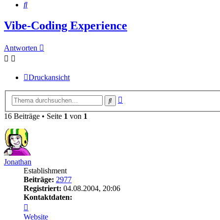
Suche
Vibe-Coding Experience
Antworten
Druckansicht
Erweiterte
Suche
Suche
16 Beiträge • Seite
1
von
1
Jonathan
Establishment
Beiträge:
2977
Registriert:
04.08.2004, 20:06
Kontaktdaten:
Kontaktdaten
von
Website