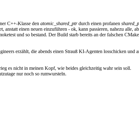
 einer C++-Klasse den
atomic_shared_ptr
durch einen profanen
shared_p
, anstatt einen neuen einzuführen - ok, kann passieren, nahezu alle, 
 Smoketest und so bestand. Der Build starb bereits an der falschen CMa
ngineers erzählt, die abends einen Strauß KI-Agenten losschicken und
ieg es nicht in meinen Kopf, wie beides gleichzeitig wahr sein soll.
utzutage nur noch so rumwursteln.