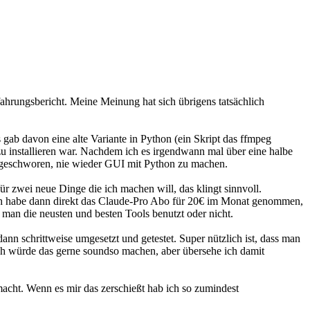
fahrungsbericht. Meine Meinung hat sich übrigens tatsächlich
gab davon eine alte Variante in Python (ein Skript das ffmpeg
u installieren war. Nachdem ich es irgendwann mal über eine halbe
mir geschworen, nie wieder GUI mit Python zu machen.
ür zwei neue Dinge die ich machen will, das klingt sinnvoll.
Ich habe dann direkt das Claude-Pro Abo für 20€ im Monat genommen,
 man die neusten und besten Tools benutzt oder nicht.
n schrittweise umgesetzt und getestet. Super nützlich ist, dass man
Ich würde das gerne soundso machen, aber übersehe ich damit
macht. Wenn es mir das zerschießt hab ich so zumindest