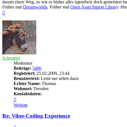
darum einen Weg, so wie es bisher alles irgendwie doch gemeistert ha
Früher mal
Dreamworlds
. Früher mal
Open Asset Import Library
. He
Nach
oben
Schrompf
Moderator
Beiträge:
5406
Registriert:
25.02.2009, 23:44
Benutzertext:
Lernt nur selten dazu
Echter Name:
Thomas
Wohnort:
Dresden
Kontaktdaten:
Kontaktdaten
von
Website
Schrompf
Re: Viber-Coding Experience
Zitieren