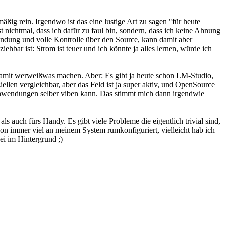
mäßig rein. Irgendwo ist das eine lustige Art zu sagen "für heute
 nichtmal, dass ich dafür zu faul bin, sondern, dass ich keine Ahnung
endung und volle Kontrolle über den Source, kann damit aber
bar ist: Strom ist teuer und ich könnte ja alles lernen, würde ich
 damit werweißwas machen. Aber: Es gibt ja heute schon LM-Studio,
llen vergleichbar, aber das Feld ist ja super aktiv, und OpenSource
n Anwendungen selber viben kann. Das stimmt mich dann irgendwie
s auch fürs Handy. Es gibt viele Probleme die eigentlich trivial sind,
hon immer viel an meinem System rumkonfiguriert, vielleicht hab ich
ei im Hintergrund ;)