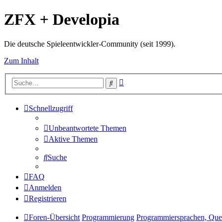
ZFX + Developia
Die deutsche Spieleentwickler-Community (seit 1999).
Zum Inhalt
Erweiterte
Suche
Suche
Schnellzugriff
Unbeantwortete Themen
Aktive Themen
Suche
FAQ
Anmelden
Registrieren
Foren-Übersicht
Programmierung
Programmiersprachen, Quel