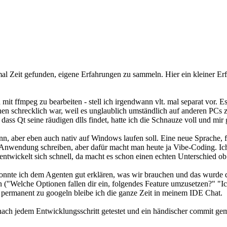
mal Zeit gefunden, eigene Erfahrungen zu sammeln. Hier ein kleiner Er
fmpeg zu bearbeiten - stell ich irgendwann vlt. mal separat vor. Es 
en schrecklich war, weil es unglaublich umständlich auf anderen PCs z
 dass Qt seine räudigen dlls findet, hatte ich die Schnauze voll und 
ann, aber eben auch nativ auf Windows laufen soll. Eine neue Sprache, f
ne Anwendung schreiben, aber dafür macht man heute ja Vibe-Coding. 
entwickelt sich schnell, da macht es schon einen echten Unterschied ob
nnte ich dem Agenten gut erklären, was wir brauchen und das wurde dan
n ("Welche Optionen fallen dir ein, folgendes Feature umzusetzen?" "
t permanent zu googeln bleibe ich die ganze Zeit in meinem IDE Chat.
d nach jedem Entwicklungsschritt getestet und ein händischer commit ge