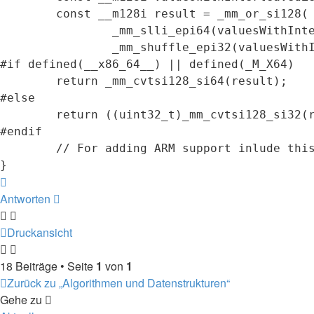
	const __m128i result = _mm_or_si128(

		_mm_slli_epi64(valuesWithInterleavedZeros, 1), // y values.

		_mm_shuffle_epi32(valuesWithInterleavedZeros, 0xEE)); // x values.

#if defined(__x86_64__) || defined(_M_X64)

	return _mm_cvtsi128_si64(result);

#else

	return ((uint32_t)_mm_cvtsi128_si32(result)) | ((uint64_t)((uint32_t)_mm_extract_epi32(result, 1)));

#endif

	// For adding ARM support inlude this: https://github.com/noloader/AES-Intrinsics/blob/master/clmul-arm.c.

Nach
oben
Antworten
Druckansicht
18 Beiträge • Seite
1
von
1
Zurück zu „Algorithmen und Datenstrukturen“
Gehe zu