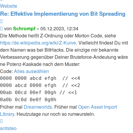
von
Website
Schrompf
Re: Effektive Implementierung von Bit Spreading
Zitieren
Beitrag
von
Schrompf
»
05.12.2023, 12:34
Die Methode heißt Z-Ordnung oder Morton Code, siehe
https://de.wikipedia.org/wiki/Z-Kurve
. Vielleicht findest Du mit
dem Namen was bei BitHacks. Die einzige mir bekannte
Verbesserung gegenüber Deiner Bruteforce-Andeutung wäre
ne Potenz-Kaskade nach dem Muster:
Code:
Alles auswählen
0000 0000 abcd efgh  // <<4

0000 abcd 0000 efgh  // <<2

00ab 00cd 00ef 00gh // <<1

Früher mal
Dreamworlds
. Früher mal
Open Asset Import
Library
. Heutzutage nur noch so rumwursteln.
Nach
oben
antisteo