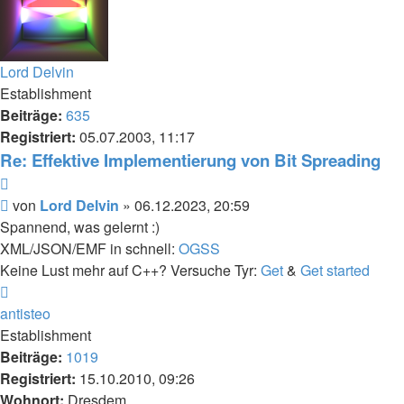
Lord Delvin
Establishment
Beiträge:
635
Registriert:
05.07.2003, 11:17
Re: Effektive Implementierung von Bit Spreading
Zitieren
Beitrag
von
Lord Delvin
»
06.12.2023, 20:59
Spannend, was gelernt :)
XML/JSON/EMF in schnell:
OGSS
Keine Lust mehr auf C++? Versuche Tyr:
Get
&
Get started
Nach
oben
antisteo
Establishment
Beiträge:
1019
Registriert:
15.10.2010, 09:26
Wohnort:
Dresdem