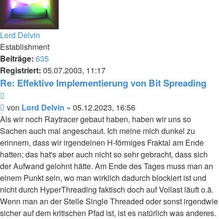
Lord Delvin
Establishment
Beiträge:
635
Registriert:
05.07.2003, 11:17
Re: Effektive Implementierung von Bit Spreading
Zitieren
Beitrag
von
Lord Delvin
»
05.12.2023, 16:56
Als wir noch Raytracer gebaut haben, haben wir uns so
Sachen auch mal angeschaut. Ich meine mich dunkel zu
erinnern, dass wir irgendeinen H-förmiges Fraktal am Ende
hatten; das hat's aber auch nicht so sehr gebracht, dass sich
der Aufwand gelohnt hätte. Am Ende des Tages muss man an
einem Punkt sein, wo man wirklich dadurch blockiert ist und
nicht durch HyperThreading faktisch doch auf Vollast läuft o.ä.
Wenn man an der Stelle Single Threaded oder sonst irgendwie
sicher auf dem kritischen Pfad ist, ist es natürlich was anderes.