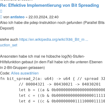
Re: Effektive Implementierung von Bit Spreading
Zitieren
Beitrag
von
antisteo
»
22.03.2024, 22:40
Also ich habe die pdep-Instruktion noch gefunden (Parallel Bits
Deposit)
siehe auch
https://en.wikipedia.org/wiki/X86_Bit_m ...
uction_set
Ansonsten habe ich mal ne hübsche log(N)-Stufen-
Hilfsfunktion gebaut (in dem Fall habe ich die unteren Ebenen
in 2-Bit-Gruppen gelassen)
Code:
Alles auswählen
fn bit_spread_2(a: u64) -> u64 { // spread 32
        // 00004321 -> 00430021 -> 04030201

        let b = ((a & 0b000000000000000000000
        let c = ((b & 0b000000000000000011111
        let d = ((c & 0b000000001111000011110