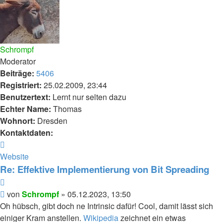
Schrompf
Moderator
Beiträge:
5406
Registriert:
25.02.2009, 23:44
Benutzertext:
Lernt nur selten dazu
Echter Name:
Thomas
Wohnort:
Dresden
Kontaktdaten:
Kontaktdaten
von
Website
Schrompf
Re: Effektive Implementierung von Bit Spreading
Zitieren
Beitrag
von
Schrompf
»
05.12.2023, 13:50
Oh hübsch, gibt doch ne Intrinsic dafür! Cool, damit lässt sich
einiger Kram anstellen.
Wikipedia
zeichnet ein etwas