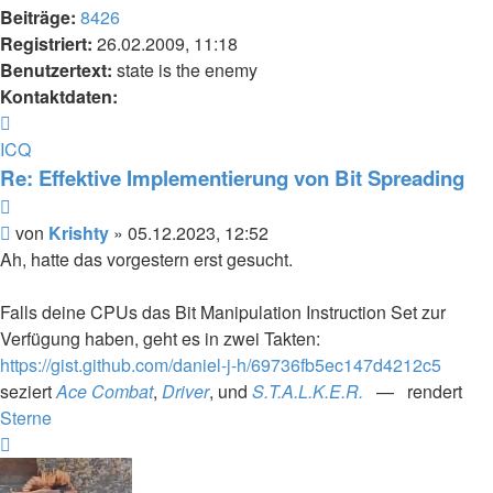
Beiträge:
8426
Registriert:
26.02.2009, 11:18
Benutzertext:
state is the enemy
Kontaktdaten:
Kontaktdaten
von
ICQ
Krishty
Re: Effektive Implementierung von Bit Spreading
Zitieren
Beitrag
von
Krishty
»
05.12.2023, 12:52
Ah, hatte das vorgestern erst gesucht.
Falls deine CPUs das Bit Manipulation Instruction Set zur
Verfügung haben, geht es in zwei Takten:
https://gist.github.com/daniel-j-h/69736fb5ec147d4212c5
seziert
Ace Combat
,
Driver
, und
S.T.A.L.K.E.R.
— rendert
Sterne
Nach
oben