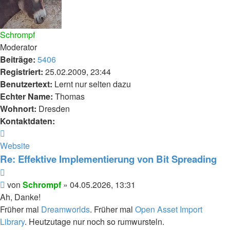
Schrompf
Moderator
Beiträge:
5406
Registriert:
25.02.2009, 23:44
Benutzertext:
Lernt nur selten dazu
Echter Name:
Thomas
Wohnort:
Dresden
Kontaktdaten:
Kontaktdaten
von
Website
Schrompf
Re: Effektive Implementierung von Bit Spreading
Zitieren
Beitrag
von
Schrompf
»
04.05.2026, 13:31
Ah, Danke!
Früher mal
Dreamworlds
. Früher mal
Open Asset Import
Library
. Heutzutage nur noch so rumwursteln.