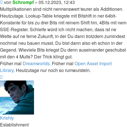
Beitrag
von
Schrompf
»
05.12.2023, 12:43
Multiplikationen sind nicht nennenswert teurer als Additionen.
Heutzutage. Lookup-Table kriegste mit Bitshift in ner 64bit-
Konstante für bis zu drei Bits mit reinem Shift hin, 4Bits mit nem
SSE-Register. Schleife würd ich nicht machen, dass ist ne
Wette auf ne ferne Zukunft, in der Du dann trotzdem zumindest
nochmal neu bauen musst. Du bist dann also eh schon in der
Gegend. Wieviele Bits kriegst Du denn auseinander geschubst
mit den 4 Mults? Der Trick klingt gut.
Früher mal
Dreamworlds
. Früher mal
Open Asset Import
Library
. Heutzutage nur noch so rumwursteln.
Nach
oben
Krishty
Establishment