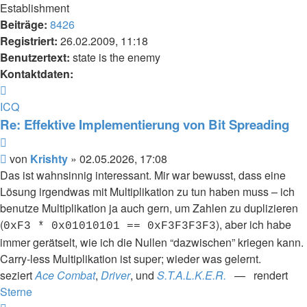
Establishment
Beiträge:
8426
Registriert:
26.02.2009, 11:18
Benutzertext:
state is the enemy
Kontaktdaten:
Kontaktdaten
von
ICQ
Krishty
Re: Effektive Implementierung von Bit Spreading
Zitieren
Beitrag
von
Krishty
»
02.05.2026, 17:08
Das ist wahnsinnig interessant. Mir war bewusst, dass eine
Lösung irgendwas mit Multiplikation zu tun haben muss – ich
benutze Multiplikation ja auch gern, um Zahlen zu duplizieren
(
), aber ich habe
0xF3 * 0x01010101 == 0xF3F3F3F3
immer gerätselt, wie ich die Nullen “dazwischen” kriegen kann.
Carry-less Multiplikation ist super; wieder was gelernt.
seziert
Ace Combat
,
Driver
, und
S.T.A.L.K.E.R.
— rendert
Sterne