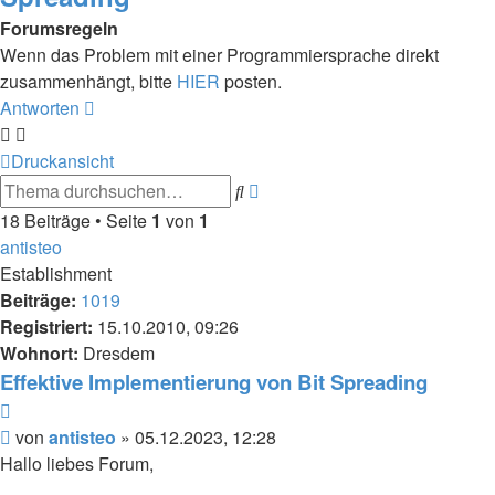
Forumsregeln
Wenn das Problem mit einer Programmiersprache direkt
zusammenhängt, bitte
HIER
posten.
Antworten
Druckansicht
Erweiterte
Suche
Suche
18 Beiträge • Seite
1
von
1
antisteo
Establishment
Beiträge:
1019
Registriert:
15.10.2010, 09:26
Wohnort:
Dresdem
Effektive Implementierung von Bit Spreading
Zitieren
Beitrag
von
antisteo
»
05.12.2023, 12:28
Hallo liebes Forum,