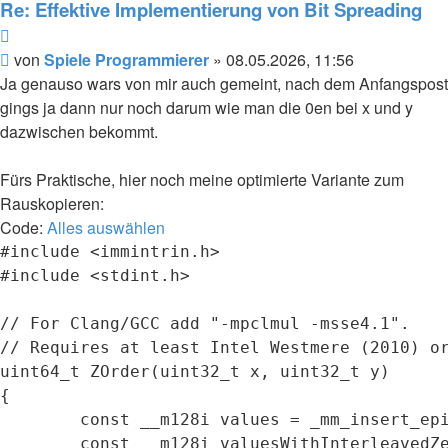
Re: Effektive Implementierung von Bit Spreading
Zitieren
Beitrag
von
Spiele Programmierer
»
08.05.2026, 11:56
Ja genauso wars von mir auch gemeint, nach dem Anfangspost
gings ja dann nur noch darum wie man die 0en bei x und y
dazwischen bekommt.
Fürs Praktische, hier noch meine optimierte Variante zum
Rauskopieren:
Code:
Alles auswählen
#include <immintrin.h>

#include <stdint.h>

// For Clang/GCC add "-mpclmul -msse4.1".

// Requires at least Intel Westmere (2010) or
uint64_t ZOrder(uint32_t x, uint32_t y)

{

	const __m128i values = _mm_insert_epi32(_mm_cvtsi32_si128((int)y), (int)x, 1);

	const __m128i valuesWithInterleavedZeros = _mm_clmulepi64_si128(values, values, 0);
