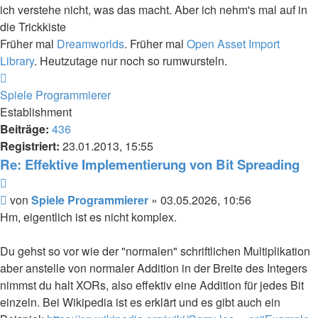
ich verstehe nicht, was das macht. Aber ich nehm's mal auf in
die Trickkiste
Früher mal
Dreamworlds
. Früher mal
Open Asset Import
Library
. Heutzutage nur noch so rumwursteln.
Nach
oben
Spiele Programmierer
Establishment
Beiträge:
436
Registriert:
23.01.2013, 15:55
Re: Effektive Implementierung von Bit Spreading
Zitieren
Beitrag
von
Spiele Programmierer
»
03.05.2026, 10:56
Hm, eigentlich ist es nicht komplex.
Du gehst so vor wie der "normalen" schriftlichen Multiplikation
aber anstelle von normaler Addition in der Breite des Integers
nimmst du halt XORs, also effektiv eine Addition für jedes Bit
einzeln. Bei Wikipedia ist es erklärt und es gibt auch ein