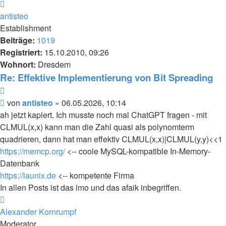
Nach
oben
antisteo
Establishment
Beiträge:
1019
Registriert:
15.10.2010, 09:26
Wohnort:
Dresdem
Re: Effektive Implementierung von Bit Spreading
Zitieren
Beitrag
von
antisteo
»
06.05.2026, 10:14
ah jetzt kapiert. Ich musste noch mal ChatGPT fragen - mit
CLMUL(x,x) kann man die Zahl quasi als polynomterm
quadrieren, dann hat man effektiv CLMUL(x,x)|CLMUL(y,y)<<1
https://memcp.org/
<-- coole MySQL-kompatible In-Memory-
Datenbank
https://launix.de
<-- kompetente Firma
In allen Posts ist das imo und das afaik inbegriffen.
Nach
oben
Alexander Kornrumpf
Moderator