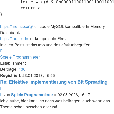
        let e = ((d & 0b000011001100110011001
        return e

}

https://memcp.org/
<-- coole MySQL-kompatible In-Memory-
Datenbank
https://launix.de
<-- kompetente Firma
In allen Posts ist das imo und das afaik inbegriffen.
Nach
oben
Spiele Programmierer
Establishment
Beiträge:
436
Registriert:
23.01.2013, 15:55
Re: Effektive Implementierung von Bit Spreading
Zitieren
Beitrag
von
Spiele Programmierer
»
02.05.2026, 16:17
Ich glaube, hier kann ich noch was beitragen, auch wenn das
Thema schon bisschen älter ist!