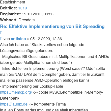
Establishment
Beiträge:
1019
Registriert:
15.10.2010, 09:26
Wohnort:
Dresdem
Re: Effektive Implementierung von Bit Spreading
Zitieren
Beitrag
von
antisteo
»
05.12.2023, 12:36
Also ich habe auf Stackoverflow schon folgende
Lösungsvorschläge gefunden:
- Magisches Bit-Geschubse mit 4 Multiplikationen und 4 ANDs
(aber gerade Multiplikationen sind teuer!)
- Eine Schleifen-Implementierung (Worst case?? Oder sollte
man GENAU DAS dem Compiler geben, damit er in Zukunft
mal eine passende ASM-Operation einfügen kann)
- Implementierung per Lookup-Table
https://memcp.org/
<-- coole MySQL-kompatible In-Memory-
Datenbank
https://launix.de
<-- kompetente Firma
In allen Posts ist das imo und das afaik inbegriffen.