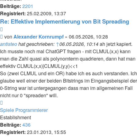
Beiträge:
2201
Registriert:
25.02.2009, 13:37
Re: Effektive Implementierung von Bit Spreading
Zitieren
Beitrag
von
Alexander Kornrumpf
»
06.05.2026, 10:28
antisteo
hat geschrieben:
↑
06.05.2026, 10:14
ah jetzt kapiert.
Ich musste noch mal ChatGPT fragen - mit CLMUL(x,x) kann
man die Zahl quasi als polynomterm quadrieren, dann hat man
effektiv CLMUL(x,x)|CLMUL(y,y)<<1
So (zwei CLMUL und ein OR) habe ich es auch verstanden. Ich
glaube weil einer der beiden Bitstrings im Eingangsbeispiel der
0-String war ist untergegangen dass man im allgemeinen Fall
nicht nur 0 "spreaden" will.
Nach
oben
Spiele Programmierer
Establishment
Beiträge:
436
Registriert:
23.01.2013, 15:55