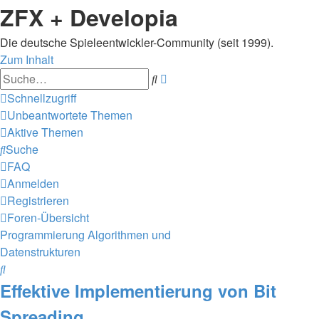
ZFX + Developia
Die deutsche Spieleentwickler-Community (seit 1999).
Zum Inhalt
Erweiterte
Suche
Suche
Schnellzugriff
Unbeantwortete Themen
Aktive Themen
Suche
FAQ
Anmelden
Registrieren
Foren-Übersicht
Programmierung
Algorithmen und
Datenstrukturen
Suche
Effektive Implementierung von Bit
Spreading