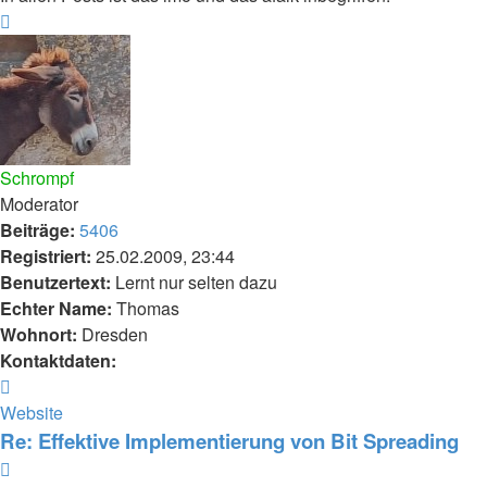
Nach
oben
Schrompf
Moderator
Beiträge:
5406
Registriert:
25.02.2009, 23:44
Benutzertext:
Lernt nur selten dazu
Echter Name:
Thomas
Wohnort:
Dresden
Kontaktdaten:
Kontaktdaten
von
Website
Schrompf
Re: Effektive Implementierung von Bit Spreading
Zitieren