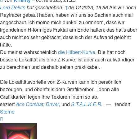
Lord Delvin
hat geschrieben:
↑
05.12.2023, 16:56
Als wir noch
Raytracer gebaut haben, haben wir uns so Sachen auch mal
angeschaut. Ich meine mich dunkel zu erinnern, dass wir
irgendeinen H-förmiges Fraktal am Ende hatten; das hat's aber
auch nicht so sehr gebracht, dass sich der Aufwand gelohnt
hätte.
Du meinst wahrscheinlich
die Hilbert-Kurve
. Die hat noch
bessere Lokalität als eine Z-Kurve, ist aber auch aufwändiger
zu berechnen und deshalb selten praktikabel.
Die Lokalitätsvorteile von Z-Kurven kann ich persönlich
bezeugen, und ebenfalls dein Grafiktreiber – denn alle
Grafikkarten legen ihre Texturen intern so ab.
seziert
Ace Combat
,
Driver
, und
S.T.A.L.K.E.R.
— rendert
Sterne
Nach
oben