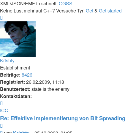
XML/JSON/EMF in schnell:
OGSS
Keine Lust mehr auf C++? Versuche Tyr:
Get
&
Get started
Nach
oben
Krishty
Establishment
Beiträge:
8426
Registriert:
26.02.2009, 11:18
Benutzertext:
state is the enemy
Kontaktdaten:
Kontaktdaten
von
ICQ
Krishty
Re: Effektive Implementierung von Bit Spreading
Zitieren
Beitrag
von
Krishty
»
05.12.2023, 21:25