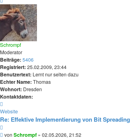
Nach
oben
Schrompf
Moderator
Beiträge:
5406
Registriert:
25.02.2009, 23:44
Benutzertext:
Lernt nur selten dazu
Echter Name:
Thomas
Wohnort:
Dresden
Kontaktdaten:
Kontaktdaten
von
Website
Schrompf
Re: Effektive Implementierung von Bit Spreading
Zitieren
Beitrag
von
Schrompf
»
02.05.2026, 21:52