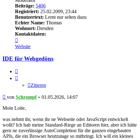
Moderator
Beiträge:
5406
Registriert:
25.02.2009, 23:44
Benutzertext:
Lernt nur selten dazu
Echter Name:
Thomas
Wohnort:
Dresden
Kontaktdaten:
Kontaktdaten
von
Website
Schrompf
IDE für Webgedöns
Zitieren
Zitieren
Beitrag
von
Schrompf
»
01.05.2026, 14:07
Moin Loite,
was nehmt ihr, wenn ihr ne Webseite oder JavaScript entwickelt
wollt? Ich hab meine Standard-Riege an Editoren hier, aber ich hätte
gern ne zuverlässige AutoCompletion für die ganzen eingebauten
APIs, die ein Browser heutzutage so mitbringt. Ich will ein kleines