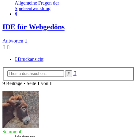
Allgemeine Fragen der
Spieleentwicklung
Suche
IDE für Webgedöns
Antworten
Druckansicht
Erweiterte
Suche
Suche
9 Beiträge • Seite
1
von
1
Schrompf