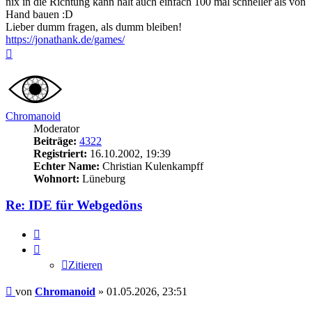
nix in die Richtung kann halt auch einfach 100 mal schneller als von
Hand bauen :D
Lieber dumm fragen, als dumm bleiben!
https://jonathank.de/games/
Nach
oben
Chromanoid
Moderator
Beiträge:
4322
Registriert:
16.10.2002, 19:39
Echter Name:
Christian Kulenkampff
Wohnort:
Lüneburg
Re: IDE für Webgedöns
Zitieren
Zitieren
Beitrag
von
Chromanoid
»
01.05.2026, 23:51