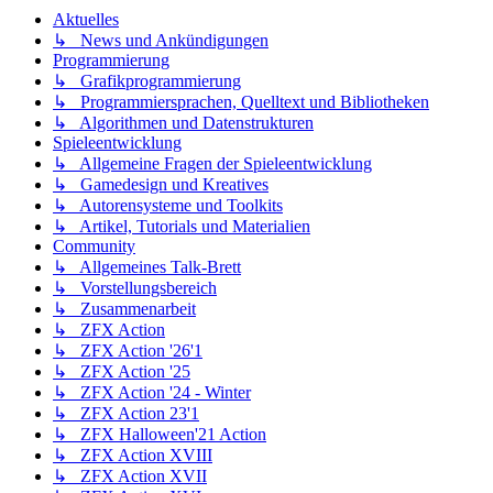
Aktuelles
↳ News und Ankündigungen
Programmierung
↳ Grafikprogrammierung
↳ Programmiersprachen, Quelltext und Bibliotheken
↳ Algorithmen und Datenstrukturen
Spieleentwicklung
↳ Allgemeine Fragen der Spieleentwicklung
↳ Gamedesign und Kreatives
↳ Autorensysteme und Toolkits
↳ Artikel, Tutorials und Materialien
Community
↳ Allgemeines Talk-Brett
↳ Vorstellungsbereich
↳ Zusammenarbeit
↳ ZFX Action
↳ ZFX Action '26'1
↳ ZFX Action '25
↳ ZFX Action '24 - Winter
↳ ZFX Action 23'1
↳ ZFX Halloween'21 Action
↳ ZFX Action XVIII
↳ ZFX Action XVII