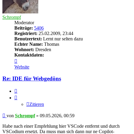
Schrompf
Moderator
Beiträge:
5406
Registriert:
25.02.2009, 23:44
Benutzertext:
Lernt nur selten dazu
Echter Name:
Thomas
Wohnort:
Dresden
Kontaktdaten:
Kontaktdaten
von
Website
Schrompf
Re: IDE für Webgedöns
Zitieren
Zitieren
Beitrag
von
Schrompf
»
09.05.2026, 00:59
Habe nach einer Empfehlung hier VSCode entfernt und durch
VSCodium ersetzt. Da muss man sich dann nur ne Copilot-