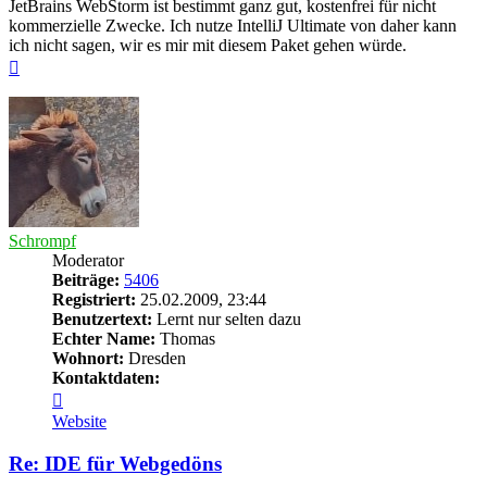
JetBrains WebStorm ist bestimmt ganz gut, kostenfrei für nicht
kommerzielle Zwecke. Ich nutze IntelliJ Ultimate von daher kann
ich nicht sagen, wir es mir mit diesem Paket gehen würde.
Nach
oben
Schrompf
Moderator
Beiträge:
5406
Registriert:
25.02.2009, 23:44
Benutzertext:
Lernt nur selten dazu
Echter Name:
Thomas
Wohnort:
Dresden
Kontaktdaten:
Kontaktdaten
von
Website
Schrompf
Re: IDE für Webgedöns