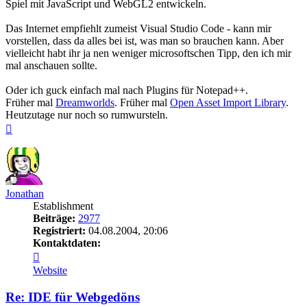
Spiel mit JavaScript und WebGL2 entwickeln.
Das Internet empfiehlt zumeist Visual Studio Code - kann mir
vorstellen, dass da alles bei ist, was man so brauchen kann. Aber
vielleicht habt ihr ja nen weniger microsoftschen Tipp, den ich mir
mal anschauen sollte.
Oder ich guck einfach mal nach Plugins für Notepad++.
Früher mal
Dreamworlds
. Früher mal
Open Asset Import Library
.
Heutzutage nur noch so rumwursteln.
Nach
oben
Jonathan
Establishment
Beiträge:
2977
Registriert:
04.08.2004, 20:06
Kontaktdaten:
Kontaktdaten
von
Website
Jonathan
Re: IDE für Webgedöns