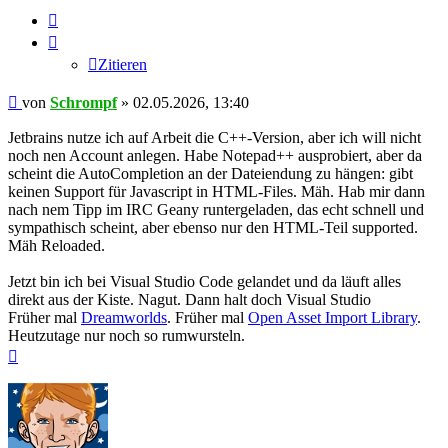
Zitieren
Zitieren
Beitrag
von
Schrompf
»
02.05.2026, 13:40
Jetbrains nutze ich auf Arbeit die C++-Version, aber ich will nicht
noch nen Account anlegen. Habe Notepad++ ausprobiert, aber da
scheint die AutoCompletion an der Dateiendung zu hängen: gibt
keinen Support für Javascript in HTML-Files. Mäh. Hab mir dann
nach nem Tipp im IRC Geany runtergeladen, das echt schnell und
sympathisch scheint, aber ebenso nur den HTML-Teil supported.
Mäh Reloaded.
Jetzt bin ich bei Visual Studio Code gelandet und da läuft alles
direkt aus der Kiste. Nagut. Dann halt doch Visual Studio
Früher mal
Dreamworlds
. Früher mal
Open Asset Import Library
.
Heutzutage nur noch so rumwursteln.
Nach
oben