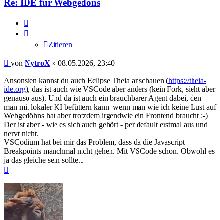
Re: IDE für Webgedöns
Zitieren
Zitieren
Beitrag
von
NytroX
»
08.05.2026, 23:40
Ansonsten kannst du auch Eclipse Theia anschauen (
https://theia-
ide.org
), das ist auch wie VSCode aber anders (kein Fork, sieht aber
genauso aus). Und da ist auch ein brauchbarer Agent dabei, den
man mit lokaler KI befüttern kann, wenn man wie ich keine Lust auf
Webgedöhns hat aber trotzdem irgendwie ein Frontend braucht :-)
Der ist aber - wie es sich auch gehört - per default erstmal aus und
nervt nicht.
VSCodium hat bei mir das Problem, dass da die Javascript
Breakpoints manchmal nicht gehen. Mit VSCode schon. Obwohl es
ja das gleiche sein sollte...
Nach
oben