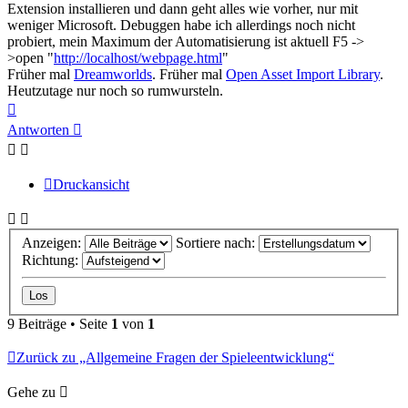
Extension installieren und dann geht alles wie vorher, nur mit
weniger Microsoft. Debuggen habe ich allerdings noch nicht
probiert, mein Maximum der Automatisierung ist aktuell F5 ->
>open "
http://localhost/webpage.html
"
Früher mal
Dreamworlds
. Früher mal
Open Asset Import Library
.
Heutzutage nur noch so rumwursteln.
Nach
oben
Antworten
Druckansicht
Anzeigen:
Sortiere nach:
Richtung:
9 Beiträge • Seite
1
von
1
Zurück zu „Allgemeine Fragen der Spieleentwicklung“
Gehe zu