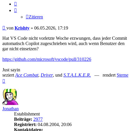
Zitieren
Zitieren
Beitrag
von
Krishty
»
06.05.2026, 17:19
Hat VS Code nicht vorletzte Woche erzwungen, dass jeder Commit
automatisch Copilot zugeschrieben wird, auch wenn Benutzer den
gar nicht einsetzen?
https://github.com/microsoft/vscode/pull/310226
Just sayin
seziert
Ace Combat
,
Driver
, und
S.T.A.L.K.E.R.
— rendert
Sterne
Nach
oben
Jonathan
Establishment
Beiträge:
2977
Registriert:
04.08.2004, 20:06
Kontaktdaten: