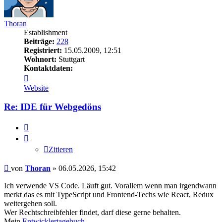
Thoran
Establishment
Beiträge:
228
Registriert:
15.05.2009, 12:51
Wohnort:
Stuttgart
Kontaktdaten:
Kontaktdaten
von
Website
Thoran
Re: IDE für Webgedöns
Zitieren
Zitieren
Beitrag
von
Thoran
»
06.05.2026, 15:42
Ich verwende VS Code. Läuft gut. Vorallem wenn man irgendwann
merkt das es mit TypeScript und Frontend-Techs wie React, Redux
weitergehen soll.
Wer Rechtschreibfehler findet, darf diese gerne behalten.
Mein
Entwicklertagebuch