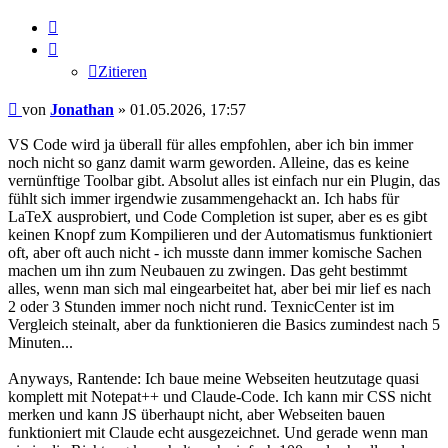
Zitieren
Zitieren
Beitrag
von
Jonathan
»
01.05.2026, 17:57
VS Code wird ja überall für alles empfohlen, aber ich bin immer
noch nicht so ganz damit warm geworden. Alleine, das es keine
vernünftige Toolbar gibt. Absolut alles ist einfach nur ein Plugin, das
fühlt sich immer irgendwie zusammengehackt an. Ich habs für
LaTeX ausprobiert, und Code Completion ist super, aber es es gibt
keinen Knopf zum Kompilieren und der Automatismus funktioniert
oft, aber oft auch nicht - ich musste dann immer komische Sachen
machen um ihn zum Neubauen zu zwingen. Das geht bestimmt
alles, wenn man sich mal eingearbeitet hat, aber bei mir lief es nach
2 oder 3 Stunden immer noch nicht rund. TexnicCenter ist im
Vergleich steinalt, aber da funktionieren die Basics zumindest nach 5
Minuten...
Anyways, Rantende: Ich baue meine Webseiten heutzutage quasi
komplett mit Notepat++ und Claude-Code. Ich kann mir CSS nicht
merken und kann JS überhaupt nicht, aber Webseiten bauen
funktioniert mit Claude echt ausgezeichnet. Und gerade wenn man