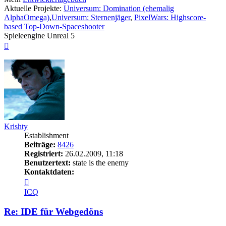
Aktuelle Projekte:
Universum: Domination (ehemalig
AlphaOmega)
,
Universum: Sternenjäger
,
PixelWars: Highscore-
based Top-Down-Spaceshooter
Spieleengine Unreal 5
Nach
oben
Krishty
Establishment
Beiträge:
8426
Registriert:
26.02.2009, 11:18
Benutzertext:
state is the enemy
Kontaktdaten:
Kontaktdaten
von
ICQ
Krishty
Re: IDE für Webgedöns