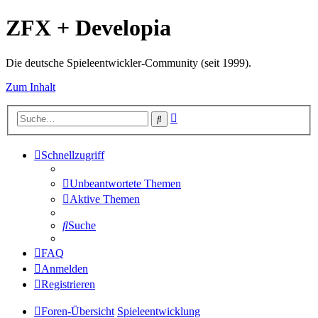
ZFX + Developia
Die deutsche Spieleentwickler-Community (seit 1999).
Zum Inhalt
Erweiterte
Suche
Suche
Schnellzugriff
Unbeantwortete Themen
Aktive Themen
Suche
FAQ
Anmelden
Registrieren
Foren-Übersicht
Spieleentwicklung