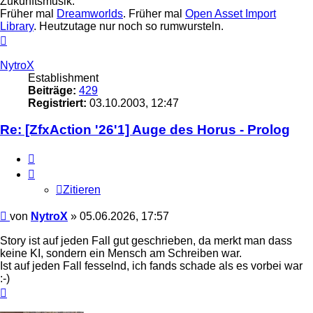
Zukunftsmusik.
Früher mal
Dreamworlds
. Früher mal
Open Asset Import
Library
. Heutzutage nur noch so rumwursteln.
Nach
oben
NytroX
Establishment
Beiträge:
429
Registriert:
03.10.2003, 12:47
Re: [ZfxAction '26'1] Auge des Horus - Prolog
Zitieren
Zitieren
Beitrag
von
NytroX
»
05.06.2026, 17:57
Story ist auf jeden Fall gut geschrieben, da merkt man dass
keine KI, sondern ein Mensch am Schreiben war.
Ist auf jeden Fall fesselnd, ich fands schade als es vorbei war
:-)
Nach
oben