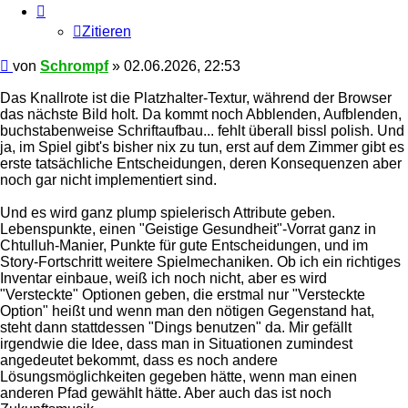
Zitieren
Beitrag
von
Schrompf
»
02.06.2026, 22:53
Das Knallrote ist die Platzhalter-Textur, während der Browser
das nächste Bild holt. Da kommt noch Abblenden, Aufblenden,
buchstabenweise Schriftaufbau... fehlt überall bissl polish. Und
ja, im Spiel gibt's bisher nix zu tun, erst auf dem Zimmer gibt es
erste tatsächliche Entscheidungen, deren Konsequenzen aber
noch gar nicht implementiert sind.
Und es wird ganz plump spielerisch Attribute geben.
Lebenspunkte, einen "Geistige Gesundheit"-Vorrat ganz in
Chtulluh-Manier, Punkte für gute Entscheidungen, und im
Story-Fortschritt weitere Spielmechaniken. Ob ich ein richtiges
Inventar einbaue, weiß ich noch nicht, aber es wird
"Versteckte" Optionen geben, die erstmal nur "Versteckte
Option" heißt und wenn man den nötigen Gegenstand hat,
steht dann stattdessen "Dings benutzen" da. Mir gefällt
irgendwie die Idee, dass man in Situationen zumindest
angedeutet bekommt, dass es noch andere
Lösungsmöglichkeiten gegeben hätte, wenn man einen
anderen Pfad gewählt hätte. Aber auch das ist noch