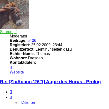
Schrompf
Moderator
Beiträge:
5406
Registriert:
25.02.2009, 23:44
Benutzertext:
Lernt nur selten dazu
Echter Name:
Thomas
Wohnort:
Dresden
Kontaktdaten:
Kontaktdaten
von
Website
Schrompf
Re: [ZfxAction '26'1] Auge des Horus - Prolog
Zitieren
Zitieren