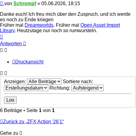
Beitrag
von
Schrompf
»
05.06.2026, 18:15
Danke euch! Ich freu mich über den Zuspruch, und ich werde
es noch zu Ende kriegen
Früher mal
Dreamworlds
. Früher mal
Open Asset Import
Library
. Heutzutage nur noch so rumwursteln.
Nach
oben
Antworten
Druckansicht
Anzeigen:
Sortiere nach:
Richtung:
6 Beiträge • Seite
1
von
1
Zurück zu „ZFX Action '26'1“
Gehe zu