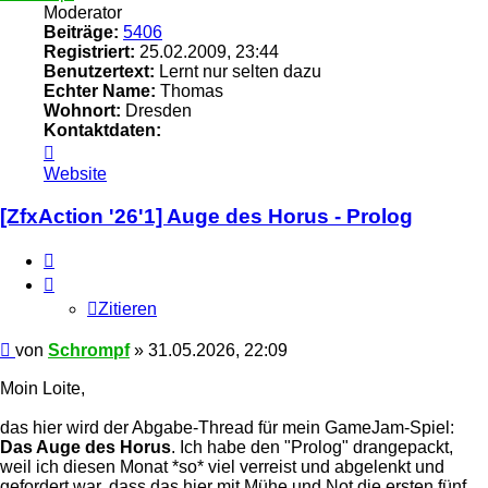
Moderator
Beiträge:
5406
Registriert:
25.02.2009, 23:44
Benutzertext:
Lernt nur selten dazu
Echter Name:
Thomas
Wohnort:
Dresden
Kontaktdaten:
Kontaktdaten
von
Website
Schrompf
[ZfxAction '26'1] Auge des Horus - Prolog
Zitieren
Zitieren
Beitrag
von
Schrompf
»
31.05.2026, 22:09
Moin Loite,
das hier wird der Abgabe-Thread für mein GameJam-Spiel:
Das Auge des Horus
. Ich habe den "Prolog" drangepackt,
weil ich diesen Monat *so* viel verreist und abgelenkt und
gefordert war, dass das hier mit Mühe und Not die ersten fünf