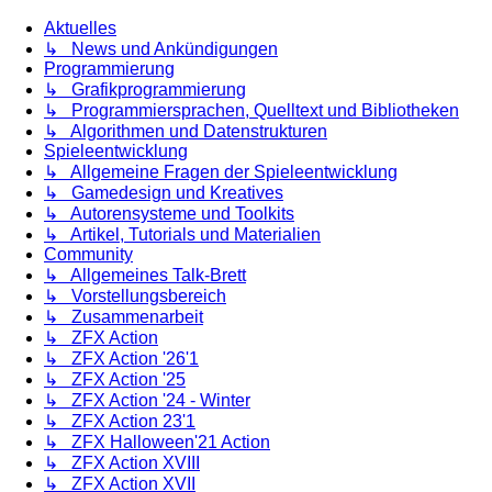
Aktuelles
↳ News und Ankündigungen
Programmierung
↳ Grafikprogrammierung
↳ Programmiersprachen, Quelltext und Bibliotheken
↳ Algorithmen und Datenstrukturen
Spieleentwicklung
↳ Allgemeine Fragen der Spieleentwicklung
↳ Gamedesign und Kreatives
↳ Autorensysteme und Toolkits
↳ Artikel, Tutorials und Materialien
Community
↳ Allgemeines Talk-Brett
↳ Vorstellungsbereich
↳ Zusammenarbeit
↳ ZFX Action
↳ ZFX Action '26'1
↳ ZFX Action '25
↳ ZFX Action '24 - Winter
↳ ZFX Action 23'1
↳ ZFX Halloween'21 Action
↳ ZFX Action XVIII
↳ ZFX Action XVII