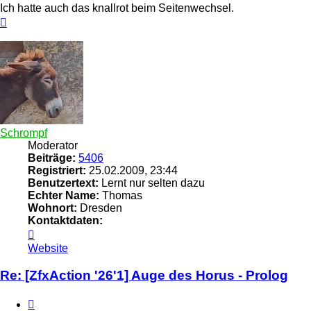
Ich hatte auch das knallrot beim Seitenwechsel.
Nach
oben
Schrompf
Moderator
Beiträge:
5406
Registriert:
25.02.2009, 23:44
Benutzertext:
Lernt nur selten dazu
Echter Name:
Thomas
Wohnort:
Dresden
Kontaktdaten:
Kontaktdaten
von
Website
Schrompf
Re: [ZfxAction '26'1] Auge des Horus - Prolog
Zitieren