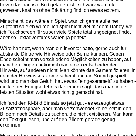
bevor das nächste Bild geladen ist - schwarz wäre ok
gewesen, knallrot ohne Erklärung find ich etwas extrem.
Mir scheint, das wäre ein Spiel, was ich gerne auf einer
Zugfahrt spielen würde. Ich spiel nicht viel mit dem Handy, weil
ich Touchscreen für super viele Spiele total ungeeignet finde,
aber so Textadventures wären ja perfekt.
Wäre halt nett, wenn man ein Inventar hätte, gerne auch für
abstrakte Dinge wie Hinweise oder Bemerkungen. Gegen
Ende scheint man verschiedene Möglichkeiten zu haben, auf
manchen Dingen bekommt man einen entscheidenden
Hinweis, auf anderen nicht. Man könnte das Gamemifizieren, in
dem der Hinweis als Icon erscheint und ein Sound gespielt
wird und man das Gefühl hat, etwas "eingesammelt" zu haben -
ein kleines Erfolgserlebnis das einem sagt, dass man in der
letzten Situation wohl etwas richtig gemacht hat.
Ich fand den KI-Bild Einsatz so jetzt gut - es erzeugt etwas
Zusatzatmosphäre, aber man verschwendet keine Zeit in den
Bildern nach Details zu suchen, die nicht existieren. Man kann
den Text gut lesen, und auf den Bildern gerade genug
erkennen.
Musik und Soundeffekte wären allerdings noch echt gut, um die