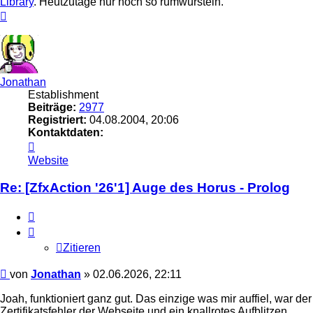
Library
. Heutzutage nur noch so rumwursteln.
Nach
oben
Jonathan
Establishment
Beiträge:
2977
Registriert:
04.08.2004, 20:06
Kontaktdaten:
Kontaktdaten
von
Website
Jonathan
Re: [ZfxAction '26'1] Auge des Horus - Prolog
Zitieren
Zitieren
Beitrag
von
Jonathan
»
02.06.2026, 22:11
Joah, funktioniert ganz gut. Das einzige was mir auffiel, war der
Zertifikatsfehler der Webseite und ein knallrotes Aufblitzen