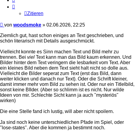
Zitieren
Beitrag
von
woodsmoke
»
02.06.2026, 22:25
Ziemlich gut, hast schon einiges an Text geschrieben, und
schön literarisch mit Details ausgeschmückt.
Vielleicht konnte es Sinn machen Text und Bild mehr zu
trennen. Bei
viel
Text kann man das Bild kaum erkennen. Und
Bilder hinter dem Text veringern die lesbarkeit vom Text. Aber
ein kleines Bild neben dem Text sieht halt nicht so dolle aus.
Vielleicht die Bilder seperat zum Text (erst das Bild, dann
weiter klicken und danach nur Text). Oder die Schrift kleiner,
damit immer mehr vom Bild zu sehen ist. Oder nur ein Titlelbild,
sonst keine BIlder. (Aber so schlimm ist es nicht. Nur wilde
Ideen von mir. Schlechte Sicht kann ja auch "mysteriös"
wirken)
Die eine Stelle fand ich lustig, will aber nicht spoilern.
Ja sind noch keine unterschiedlichen Pfade im Spiel, oder
"lose-states". Aber die kommen ja bestimmt noch.