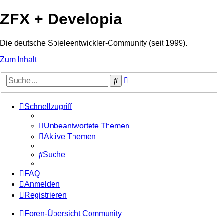
ZFX + Developia
Die deutsche Spieleentwickler-Community (seit 1999).
Zum Inhalt
Erweiterte
Suche
Suche
Schnellzugriff
Unbeantwortete Themen
Aktive Themen
Suche
FAQ
Anmelden
Registrieren
Foren-Übersicht
Community