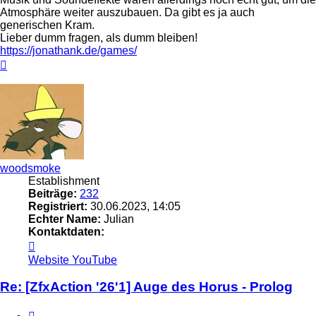
Atmosphäre weiter auszubauen. Da gibt es ja auch
generischen Kram.
Lieber dumm fragen, als dumm bleiben!
https://jonathank.de/games/
Nach
oben
woodsmoke
Establishment
Beiträge:
232
Registriert:
30.06.2023, 14:05
Echter Name:
Julian
Kontaktdaten:
Kontaktdaten
von
Website
YouTube
woodsmoke
Re: [ZfxAction '26'1] Auge des Horus - Prolog
Zitieren