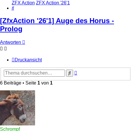
ZFX Action
ZFX Action '26'1
Suche
[ZfxAction '26'1] Auge des Horus -
Prolog
Antworten
Druckansicht
Erweiterte
Suche
Suche
6 Beiträge • Seite
1
von
1
Schrompf