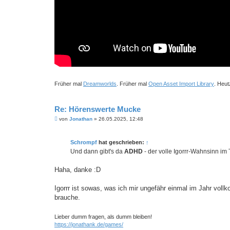
Früher mal
Dreamworlds
. Früher mal
Open Asset Import Library
. Heut
Re: Hörenswerte Mucke
B
von
Jonathan
»
26.05.2025, 12:48
e
i
t
Schrompf
hat geschrieben:
↑
r
a
Und dann gibt's da
ADHD
- der volle Igorrr-Wahnsinn im 
g
Haha, danke :D
Igorrr ist sowas, was ich mir ungefähr einmal im Jahr vol
brauche.
Lieber dumm fragen, als dumm bleiben!
https://jonathank.de/games/