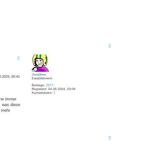
N
a
c
h
o
b
e
Jonathan
n
0.2025, 00:41
Establishment
Beiträge:
2977
Registriert:
04.08.2004, 20:06
K
Kontaktdaten:
o
ene immer
n
t
, was diese
a
e mehr
k
t
d
a
t
e
n
N
v