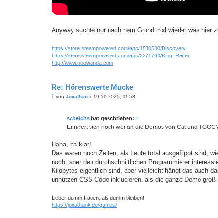
Anyway suchte nur nach nem Grund mal wieder was hier zu
https://store.steampowered.com/app/1530530/Discovery
https://store.steampowered.com/app/2271740/Ring_Racer
http://www.noowanda.com
Re: Hörenswerte Mucke
B
von
Jonathan
»
19.10.2025, 11:58
e
i
t
scheichs
hat geschrieben:
↑
r
a
Erinnert sich noch wer an die Demos von Cat und TGGC
g
Haha, na klar!
Das waren noch Zeiten, als Leute total ausgeflippt sind, 
noch, aber den durchschnittlichen Programmierer interessi
Kilobytes eigentlich sind, aber vielleicht hängt das auc
unnützen CSS Code inkludieren, als die ganze Demo groß is
Lieber dumm fragen, als dumm bleiben!
https://jonathank.de/games/