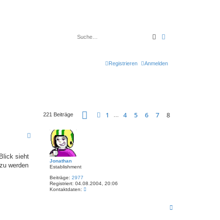
Suche
Erweiterte Suche
Registrieren
Anmelden
Seite
8
von
8
1
4
5
6
7
8
Vorherige
221 Beiträge
…
Blick sieht
Jonathan
 zu werden
Establishment
Beiträge:
2977
Registriert:
04.08.2004, 20:06
K
Kontaktdaten:
o
n
N
t
a
a
k