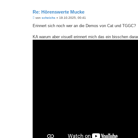
Re: Hörenswerte Mucke
B
von
scheichs
»
19.10.2025, 00:41
e
i
Erinnert sich noch wer an die Demos von Cat und TGGC?
t
r
a
KA warum aber visuell erinnert mich das ein bisschen dara
g