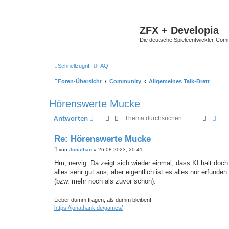
ZFX + Developia
Die deutsche Spieleentwickler-Comm
Schnellzugriff
FAQ
Foren-Übersicht
Community
Allgemeines Talk-Brett
Hörenswerte Mucke
Suche
Erwe
Antworten
Re: Hörenswerte Mucke
B
von
Jonathan
»
26.08.2023, 20:41
e
i
Hm, nervig. Da zeigt sich wieder einmal, dass KI halt doch
t
alles sehr gut aus, aber eigentlich ist es alles nur erfun
r
a
(bzw. mehr noch als zuvor schon).
g
Lieber dumm fragen, als dumm bleiben!
https://jonathank.de/games/