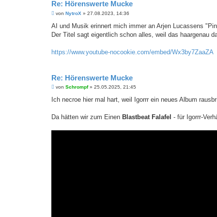
Re: Hörenswerte Mucke
B
von
NytroX
»
27.08.2023, 14:36
e
i
AI und Musik erinnert mich immer an Arjen Lucassens "Pink
t
Der Titel sagt eigentlich schon alles, weil das haargenau d
r
a
g
https://www.youtube-nocookie.com/embed/Wx3by7ZaaZA
Re: Hörenswerte Mucke
B
von
Schrompf
»
25.05.2025, 21:45
e
i
Ich necroe hier mal hart, weil Igorrr ein neues Album rausb
t
r
a
Da hätten wir zum Einen
Blastbeat Falafel
- für Igorrr-Ver
g