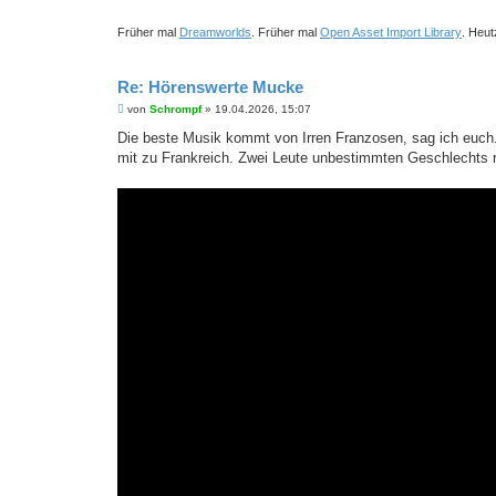
Früher mal
Dreamworlds
. Früher mal
Open Asset Import Library
. Heut
Re: Hörenswerte Mucke
B
von
Schrompf
»
19.04.2026, 15:07
e
i
Die beste Musik kommt von Irren Franzosen, sag ich euch.
t
mit zu Frankreich. Zwei Leute unbestimmten Geschlechts 
r
a
g