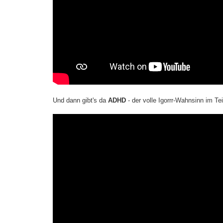
Und dann gibt's da
ADHD
- der volle Igorrr-Wahnsinn im Tei