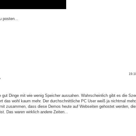
 posten...
19.1
?
wie gut Dinge mit wie wenig Speicher aussahen. Wahrscheinlich gibt es die Sz
ert das wohl kaum mehr. Der durchschnittliche PC User weiß ja nichtmal mehr
h damit zusammen, dass diese Demos heute auf Webseiten gehostet werden, di
t. Das waren wirklich andere Zeiten...