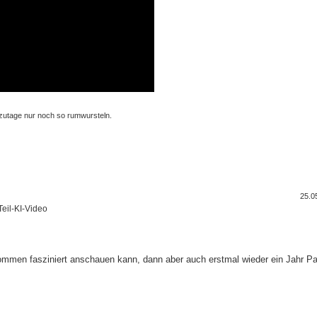
zutage nur noch so rumwursteln.
25.0
Teil-KI-Video
lkommen fasziniert anschauen kann, dann aber auch erstmal wieder ein Jahr P