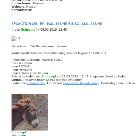
Echter Name:
Thomas
Wohnort:
Dresden
Kontaktdaten:
K
o
n
t
ZFXACTION XVI - FR. 10.8., 19 UHR BIS SO. 12.8., 24 UHR
a
B
von
Schrompf
»
09.08.2018, 22:40
k
t
e
d
i
a
t
t
r
e
Neue Action! Die Regeln lauten diesmal:
n
a
v
Wähle mindestens eine Beschränkung aus der folgenden Liste aus.
g
o
n
- Niedrige Auflösung, maximal 80x60
S
- Nur 4 Farben
c
- nur ASCII-Art
h
- nur Polygone
r
- nur 1 Taste zum Steuern
o
Zuletzt geändert von
Schrompf
am 12.08.2018, 12:42, insgesamt 2-mal geändert.
m
Grund:
Awesome Bildchen von joeydee eingefügt!
p
Früher mal
Dreamworlds
. Früher mal
Open Asset Import Library
. Heutzutage nur noch so 
f
Schrompf
Moderator