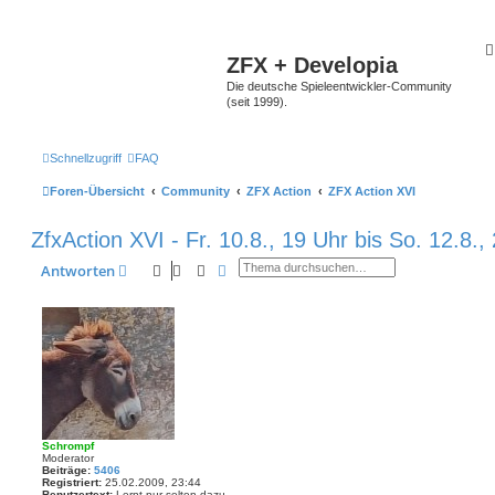
ZFX + Developia
Die deutsche Spieleentwickler-Community
(seit 1999).
Schnellzugriff
FAQ
Foren-Übersicht
Community
ZFX Action
ZFX Action XVI
ZfxAction XVI - Fr. 10.8., 19 Uhr bis So. 12.8.,
Suche
Erweiterte Suche
Antworten
Schrompf
Moderator
Beiträge:
5406
Registriert:
25.02.2009, 23:44
Benutzertext:
Lernt nur selten dazu