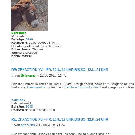
Schrompf
Moderator
Beiträge:
5406
Registriert:
25.02.2009, 23:44
Benutzertext:
Lernt nur selten dazu
Echter Name:
Thomas
Wohnort:
Dresden
Kontaktdaten:
K
o
n
t
RE: ZFXACTION XVI - FR. 10.8., 19 UHR BIS SO. 12.8., 24 UHR
a
B
von
Schrompf
»
12.08.2018, 12:43
k
t
e
d
i
Hab die Endzeit im Threadtitel mal auf 23:59 Uhr geändert, damit es zur Angabe bei itch.
a
Früher mal
Dreamworlds
. Früher mal
Open Asset Import Library
. Heutzutage nur noch so 
t
t
r
e
n
a
v
scheichs
g
o
Establishment
n
Beiträge:
1048
S
Registriert:
28.07.2010, 20:18
c
h
r
RE: ZFXACTION XVI - FR. 10.8., 19 UHR BIS SO. 12.8., 24 UHR
o
B
von
scheichs
»
12.08.2018, 21:24
m
p
e
f
i
Puh Wochenende keine Zeit gehabt. Ich schau mir aber alle Spiele an!