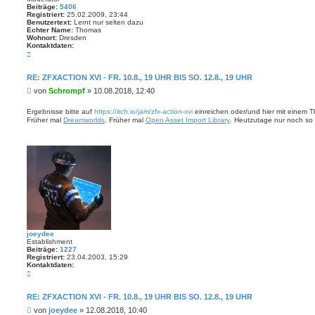
Beiträge:
5406
Registriert:
25.02.2009, 23:44
Benutzertext:
Lernt nur selten dazu
Echter Name:
Thomas
Wohnort:
Dresden
Kontaktdaten:
K
o
n
t
RE: ZFXACTION XVI - FR. 10.8., 19 UHR BIS SO. 12.8., 19 UHR
a
B
von
Schrompf
»
10.08.2018, 12:40
k
t
e
d
i
Ergebnisse bitte auf
https://itch.io/jam/zfx-action-xvi
einreichen oder/und hier mit einem Th
a
t
Früher mal
Dreamworlds
. Früher mal
Open Asset Import Library
. Heutzutage nur noch so 
t
r
e
n
a
v
g
o
n
S
c
h
r
o
m
p
f
joeydee
Establishment
Beiträge:
1227
Registriert:
23.04.2003, 15:29
Kontaktdaten:
K
o
n
t
RE: ZFXACTION XVI - FR. 10.8., 19 UHR BIS SO. 12.8., 19 UHR
a
B
von
joeydee
»
12.08.2018, 10:40
k