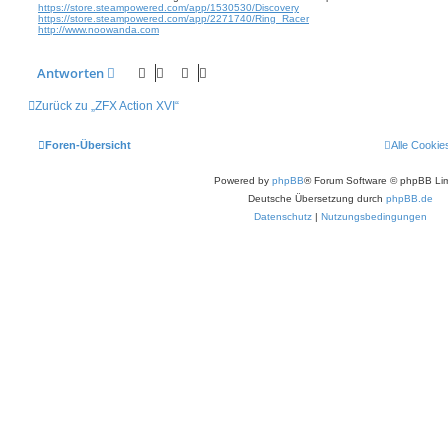
https://store.steampowered.com/app/1530530/Discovery
t
https://store.steampowered.com/app/2271740/Ring_Racer
r
http://www.noowanda.com
a
g
Antworten
Zurück zu „ZFX Action XVI“
Foren-Übersicht
Alle Cookie
Powered by
phpBB
® Forum Software © phpBB Lim
Deutsche Übersetzung durch
phpBB.de
Datenschutz
|
Nutzungsbedingungen