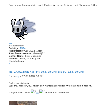
t
e
d
i
Foreneinstellungen fehlen noch für Anzeige neuer Beiträge und Showroom-Bilder.
a
t
t
r
e
n
a
v
g
o
n
j
o
e
y
d
e
e
xq
Establishment
Beiträge:
1594
Registriert:
07.10.2012, 14:56
Alter Benutzername:
MasterQ32
Echter Name:
Felix Queißner
Wohnort:
Stuttgart & Region
Kontaktdaten:
K
o
n
t
RE: ZFXACTION XVI - FR. 10.8., 19 UHR BIS SO. 12.8., 19 UHR
a
B
von
xq
»
12.08.2018, 10:57
k
t
e
d
i
Sollte erledigt sein
a
War mal MasterQ32, findet den Namen aber mittlerweile ziemlich albern…
t
t
r
e
n
a
Programmiert viel in
Zig
und nervt Leute damit.
v
g
o
n
x
q