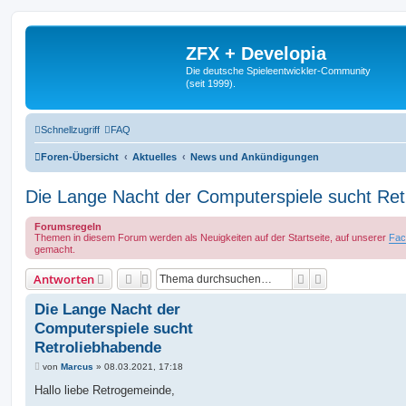
ZFX + Developia
Die deutsche Spieleentwickler-Community
(seit 1999).
Schnellzugriff
FAQ
Foren-Übersicht
Aktuelles
News und Ankündigungen
Die Lange Nacht der Computerspiele sucht Ret
Forumsregeln
Themen in diesem Forum werden als Neuigkeiten auf der Startseite, auf unserer
Fac
gemacht.
Suche
Erweiterte Suc
Antworten
Die Lange Nacht der
Computerspiele sucht
Retroliebhabende
B
von
Marcus
»
08.03.2021, 17:18
e
i
Hallo liebe Retrogemeinde,
t