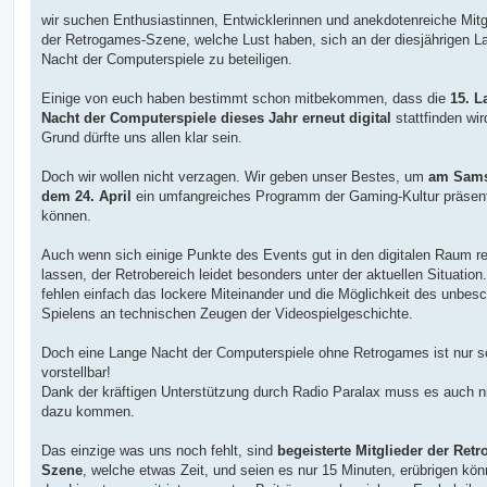
r
a
wir suchen Enthusiastinnen, Entwicklerinnen und anekdotenreiche Mitg
g
der Retrogames-Szene, welche Lust haben, sich an der diesjährigen L
Nacht der Computerspiele zu beteiligen.
​Einige von euch haben bestimmt schon mitbekommen, dass die
15. L
Nacht der Computerspiele dieses Jahr erneut digital
stattfinden wir
Grund dürfte uns allen klar sein.
​Doch wir wollen nicht verzagen. Wir geben unser Bestes, um
am Sams
dem 24. April
ein umfangreiches Programm der Gaming-Kultur präsent
können.
​Auch wenn sich einige Punkte des Events gut in den digitalen Raum re
lassen, der Retrobereich leidet besonders unter der aktuellen Situation.
fehlen einfach das lockere Miteinander und die Möglichkeit des unbes
Spielens an technischen Zeugen der Videospielgeschichte.
​Doch eine Lange Nacht der Computerspiele ohne Retrogames ist nur 
vorstellbar!
Dank der kräftigen Unterstützung durch Radio Paralax muss es auch n
dazu kommen.
​Das einzige was uns noch fehlt, sind
begeisterte Mitglieder der Ret
Szene
, welche etwas Zeit, und seien es nur 15 Minuten, erübrigen kö