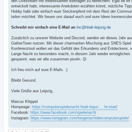
den Livestream mit interessanten Beiträgen zu bereichern. Egal ob ihr 
entwickelt habt, interessante Anekdoten erzählen könnt, nützliche Tip
Hobby habt oder einfach euer Steckenpferd mit dem Rest der Commun
teilen möchtet. Wir freuen uns darauf euch und eure Ideen kennenzule
​Schreibt mir einfach eine E-Mail an
lnc@htwk-leipzig.de
​Zusätzlich zu unserer Website und Discord, werden wir dieses Jahr au
GatherTown nutzen. Mit dieser charmanten Mischung aus SNES-Spiel
Konferenztool wollen wir das Gefühl des Erkundens und Entdeckens, 
Lange Nacht so besonders macht, in diesem Jahr wieder ermöglichen. 
gespannt, was wir alle zusammen pixeln. 😉
Ich freu mich auf eure E-Mails. :)
​Bleibt Gesund.
Viele Grüße aus Leipzig,
Marcus Klöppel ​
​Hompeage:
https://computerspielenacht.htwk-leipzi ... ht-start/​
​Facebook:
https://www.facebook.com/spielenacht​
​Instagram:
https://www.instagram.com/langenachtdercomputerspiele/​